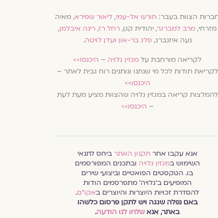
ברות הצוות בעבר:
חורש אל-עמי
,
ליאור שפירא
, מאיה
מזרחי,
מרב למברגר
, יהודית קגן,
רחל רז
,
רינה איבלמן
,
נעה איזנברג,
פלג בר-און
ו
עדן לויטה
.
לקריאה מורחבת על
מגזין גלויה
–
היכנסו>>
לקריאת תודות לכל מי שנתנו ונותנים רוח גבית לאתר –
היכנסו>>
להמלצות קריאה במגזין גלויה שהצוות מציע מעת לעת
–
היכנסו>>
אנא עקבו אחר
תקנון האתר
ביחס לתנאי
השימוש ב
מגזין גלויה
ובתכנים המפורסמים
בו. הטקסטים הפואטיים וביצועי שירים
המופיעים ב׳גלויה׳ מתפרסמים הודות
להסדרת זכויות היוצרות והיוצרים ב
אקו״ם
.
באם נפלה שגגה ויש לתקן פרסום כלשהו
באתר, אנא
שלחו לנו הודעה
.