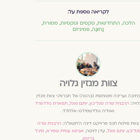
לקריאה נוספת על:
הלכה
,
התחדשות
,
טקסים וטקסיות
,
מסורת
,
נָחוּגָה
,
פמיניזם
צוות מגזין גלויה
תיבה ועריכה משותפת (בהווה) של חברות.י צוות מגזין
לויה:
הרבנית שרה סגל־כץ
,
יותם פוגל
,
תפארת גולדפרד
ואודיה גולדשמידט-אלחדד.
צוות פיתוח תכני פרוייקט דינה ה׳תשפ״ה:
הרבנית שרה
גל־כץ
,
יותם פוגל
, עדן לויטה,
אבישג עמית שפירא
,
מיכל
ברגמן
.