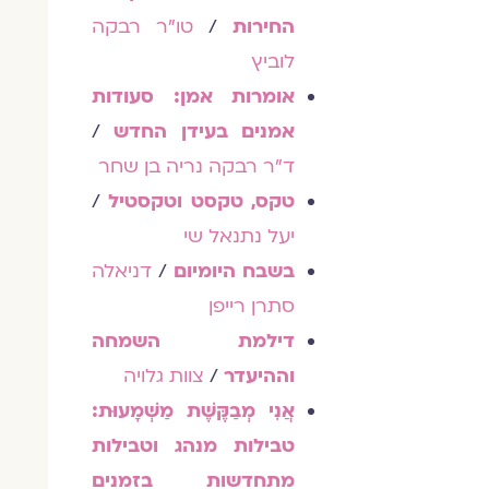
החירות
/
טו"ר רבקה
לוביץ
אומרות אמן: סעודות
אמנים בעידן החדש
/
ד"ר רבקה נריה בן שחר
טקס, טקסט וטקסטיל
/
יעל נתנאל שי
בשבח היומיום
/
דניאלה
סתרן רייפן
דילמת השמחה
וההיעדר
/
צוות גלויה
אֲנִי מְבַקֶּשֶׁת מַשְׁמָעוּת:
טבילות מנהג וטבילות
מתחדשות בזמנים