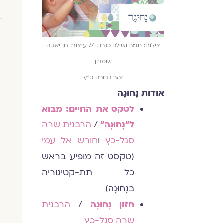
צילום: תמר ושילה כנרתי // עיצוב: חן יאקה
שומרון
זהר דבורה כ״ץ
אודות נָחוּגָה
לטקס את החיים: מבוא
ל"נָחוּגָה"
/
הרבנית שרה
סגל-כץ
ו
חורש אל עמי
(טקסט זה מופיע בראש
כל תת-קטיגוריה
בנָחוּגָה)
חזון נָחוּגָה
/
הרבנית
שרה סגל-כץ