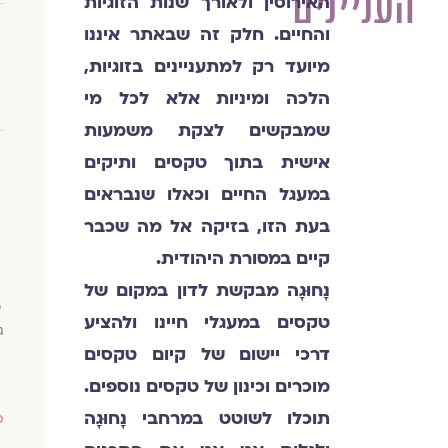
העניינים
האירוסין ולאורך שנות הזוגיות
והחיים. חלק זה שבאתר איננו
מיועד רק למתעניינים בזוגיות,
הלכה ומיניות אלא לכל מי
שמבקשים לצקת משמעות
אישית בתוך טקסים ותיקים
במעגל החיים וכאלו שנבראים
בעת הזו, בזיקה אל מה שכבר
קיים במסורת היהודית.
נָחוּגָה מבקשת לדון במקום של
כ
טקסים במעגלי חיינו ולהציע
ג
דרכי יישום של קיום טקסים
מוכרים וכינון של טקסים נוספים.
תוכלו לשוטט במרחבי נָחוּגָה
ס