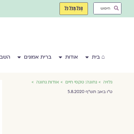
ילוג
Search
תוכן
הַכֹּל מִכֹּל כֹּל
...
⌂ בית
אודות
ברית אמונים
השבע
גלויה
נחוגה: טקסי חיים
אודות נחוגה
ט"ו באב תש"ף 5.8.2020