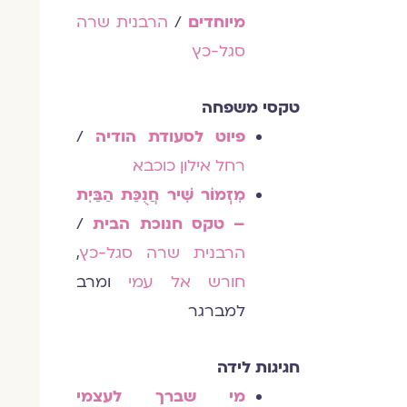
מיוחדים
/
הרבנית שרה
סגל-כץ
טקסי משפחה
פיוט לסעודת הודיה
/
רחל אילון כוכבא
מִזְמוֹר שִׁיר חֲנֻכַּת הַבַּיִת
– טקס חנוכת הבית
/
הרבנית שרה סגל-כץ
,
חורש אל עמי
ומרב
למברגר
חגיגות לידה
מי שברך לעצמי