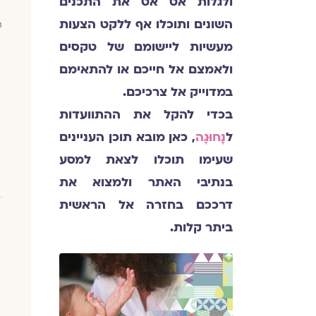
ולגלות אט אט את התכנים
השונים ותוכלו אף ללקט הצעות
ח
מעשיות ליישומם של טקסים
ולאמצם אל חייכם או להתאימם
במדוייק אל צרכיכם.
בכדי להקל את ההתוועדות
ל
נָחוּגָה
, כאן מובא תוכן העניינים
שעימו תוכלו לצאת למסע
בנתיבי האתר ולמצוא את
דרככם בחזרה אל הראשית
ביתר קלות.