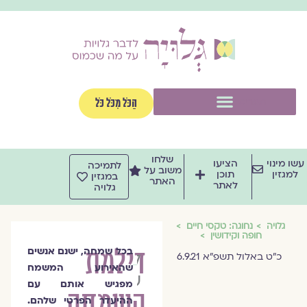
וג
וכן
תפריט
הַכֹּל מִכֹּל כֹּל
שלחו
שו מינוי
הציעו
לתמיכה
משוב על
למגזין
תוכן
במגזין
האתר
לאתר
גלויה
גלויה
נחוגה: טקסי חיים
חופה וקידושין
דילמת
בכל שמחה, ישנם אנשים
ליאור
כ״ט באלול תשפ״א 6.9.21
שהאירוע המשמח
שפירא
מפגיש אותם עם
השמחה
ההיעדר הפרטי שלהם.