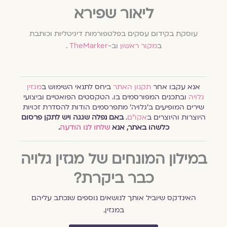
ליאור שפירא
עוסקת בקידום עסקים בפלטפורמות דיגיטליות וכותבת
ב
מקור ראשון
וב-
TheMarker
.
אנא עקבו אחר
תקנון האתר
ביחס לתנאי השימוש ב
מגזין
גלויה
ובתכנים המפורסמים בו. הטקסטים הפואטיים וביצועי
שירים המופיעים ב׳גלויה׳ מתפרסמים הודות להסדרת זכויות
היוצרות והיוצרים ב
אקו״ם
.
באם נפלה שגגה ויש לתקן פרסום
כלשהו באתר, אנא
שלחו לנו הודעה
.
במילון המונחים של מגזין גלויה
כבר ביקרת?
האינדקס שיוביל אותך לנושאים נוספים שנכתב עליהם
במגזין.