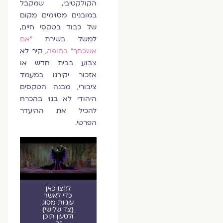
הקולקטיבי, שמקבל
במובנים מסוימים מקום
של כבוד בטקסי חיים,
למשל בשירת
"אם
אשכחך" בחופה
, קיר לא
צבוע בבית חדש או
אזכור יקירנו במעמד
ציבורי, מבנה הטקסים
היהודי לא בנוי בהכרח
להכיל את ההיעדר
הפרטי.
לחצו כאן
כדי לאשר
עוגיות מסוג
{צד שלישי}
ולטעון תוכן