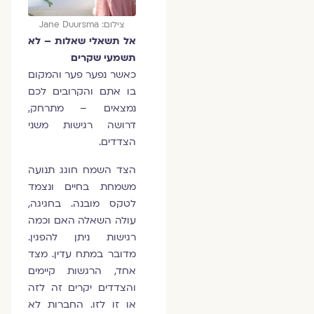
צילום: Jane Duursma
אל תשאלי שאלות – לא
תשמעי שקרים
כאשר נפער פער והמקום
בו אתם והקרובים לכם
נמצאים – מתרחק,
דרושה רגישות משני
הצדדים.
הצד השמח חוגג תנועה
משמחת בחיים ונצמד
לטקס מובנה. בחגיגה,
עולה השאלה האם וכמה
רגישות ניתן להפגין.
מדובר במתח עדין. מצד
אחד, הרגשות קיימים
והצדדים יקרים זה לזה
או זו לזו. החברות לא