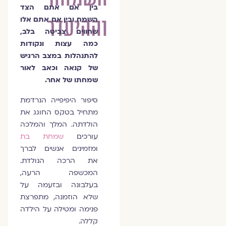
בין אם אתם הצד
וההיעדר
השמח ובין אם אתם אלו
שחווים צביטה בלב,
כמה עצות ונקודות
להתנהלות במצב הרגיש
של קנאה וכאב לאור
שמחתו של אחר.
סיפור היפיפייה הנרדמת
מתחיל בטקס החוגג את
הולדתה. המלך והמלכה
עורכים
שמחת בת
ומזמינים אנשים לברך
את הרכה הנולדת.
המכשפה הרעה,
בעלבונה ובזעמה על
שלא הוזמנה, מתפרצת
פנימה ומטילה על הילדה
קללה.