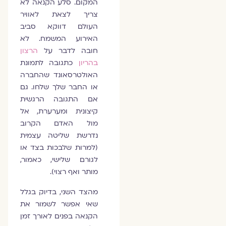
המקום. סלע הקנאה לא
צריך לצאת לאוויר
העולם דווקא סביב
האירוע המשמח. לא
חובה לדבר על
הרצון
בהריון
כתגובה לתמונת
האולטרסאונד שהחברה
או החבר שלך שלחו. גם
אם התגובה הרגשית
קיצונית ומערערת, אל
מול האדם הקרוב
נדרשת שליטה עצמית
(למרות שלבכות בצד או
לגורם שלישי, כאמור,
מותר ואף רצוי).
מהצד השני, בדיוק בגלל
שאי אפשר לשמור את
הקנאה בפנים לאורך זמן