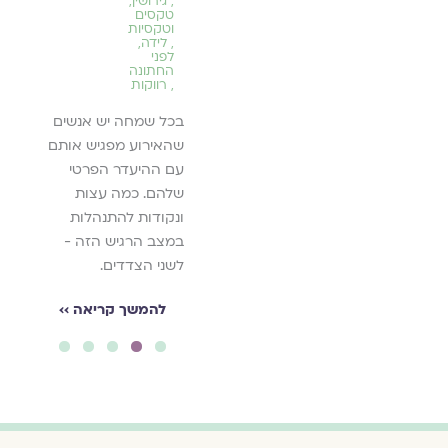
,
גירושין
,
,
טקסים
תוכן 
לפני
וטקסיות
החתונה
וחברו
,
לידה
,
 ביחסי
לפני
לעשו
 איתה
החתונה
תקופת ההכנות לחתונה
,
רווקות
 בסדר
היא הזדמנות מצוינת
לה
י לא
בכל שמחה יש אנשים
עבור זוג צעיר לתרגל
ל –
שהאירוע מפגיש אותם
דרכי התנהלות כלכלית
ה יותר קל
עם ההיעדר הפרטי
נבונה ומחושבת.
ת האמת.
שלהם. כמה עצות
להמשך קריאה ››
ונקודות להתנהלות
יאה ››
במצב הרגיש הזה -
לשני הצדדים.
להמשך קריאה ››
5
4
3
2
1