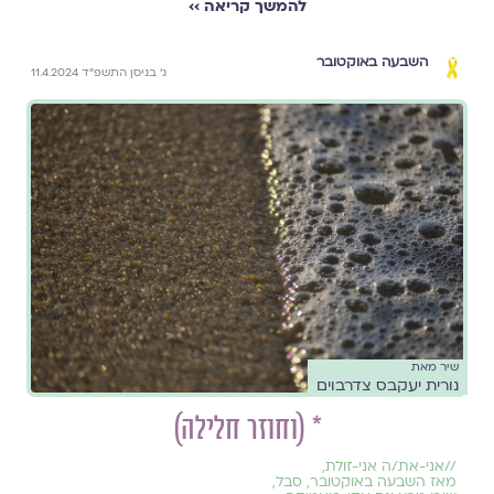
להמשך קריאה ››
השבעה באוקטובר
ג׳ בניסן התשפ״ד 11.4.2024
שיר מאת
נורית יעקבס צדרבוים
* (וחוזר חלילה)
//
אני-את/ה אני-זולת
,
מאז השבעה באוקטובר
,
סבל
,