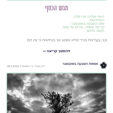
מגש הכסף
//
אני-את/ה אני-זולת
,
התחדשות
,
מאז השבעה באוקטובר
,
קריסה וגאולה
,
שירים על קושי
,
תקווה ותיקון
וְכָךְ, בַּעֲדִינוֹת בִּכְדֵי שֶׁלֹּא אֵפַּגַע אַךְ בִּנְחִישׁוֹת כִּי אֵין זְמַן
להמשך קריאה ››
אסופת השבעה באוקטובר
י״ח באדר ב׳ התשפ״ד 28.3.2024