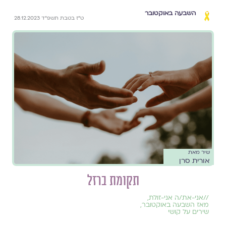
השבעה באוקטובר
ט״ז בטבת תשפ״ד 28.12.2023
שיר מאת
אורית סרן
תקומת ברזל
//
אני-את/ה אני-זולת
,
מאז השבעה באוקטובר
,
שירים על קושי