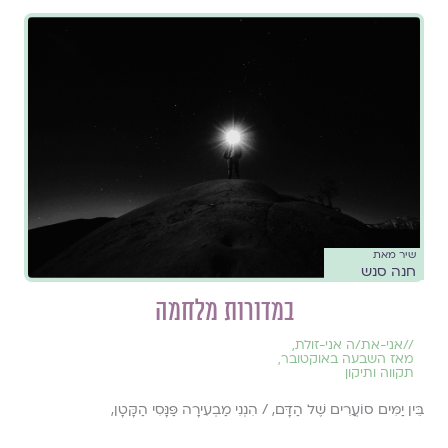
שיר מאת
חנה סנש
במדורות מלחמה
//
אני-את/ה אני-זולת
,
מאז השבעה באוקטובר
,
תקווה ותיקון
בֵּין יַמִּים סוֹעֲרִים שֶׁל הַדָּם, / הִנְנִי מַבְעִירָה פַּנָּסִי הַקָּטָן,