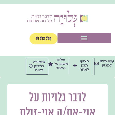
ילוג
תוכן
תפריט
הַכֹּל מִכֹּל כֹּל
שלחו
עשו מינוי
הציעו
לתמיכה
משוב על
למגזין
תוכן
במגזין
האתר
לאתר
גלויה
לדבר גלויות על
אני-את/ה אני-זולת