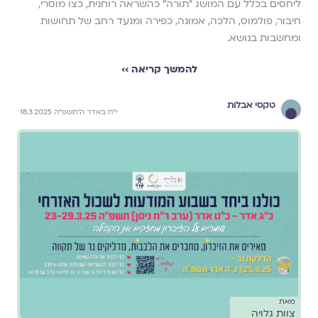
ליחסים בכלל עם המושג ״תורה״ כהשראה רוחנית, כצו מוסרי,
חיבור, פולמוס, הלכה, אמונה, כפירה ומנעד רחב של תחושות
ומחשבות בנושא.
להמשך קריאה ››
טקסי אבלות
י״ח באדר ה׳תשפ״ה 18.3.2025
מאת
צוות גלויה