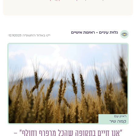
גלוית עיניים - ראיונות אישיים
י״ט באלול ה׳תשפ״ה 12.9.2025
ראיון עם
קמה שיר
"אנו חיים בתקופה שהכל מרפרף וחולף" –