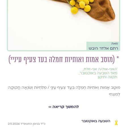
מאת
רתם אלדר היבש
* (מוטב אמות ואותיות חמלה בעד צעיף עיניי)
//
אני-את/ה אני-זולת
,
מאז השבעה באוקטובר
,
תקווה ותיקון
מוּטָב אָמוּת וְאֹתִיּוֹת חֶמְלָה בְּעַד צְעִיף עֵינָי / מִלִּחְיוֹת וְשִׂנְאָה חֲקוּקָה
לְמִצְחִי
להמשך קריאה ››
השבעה באוקטובר
כ״ד בניסן התשפ״ד 2.5.2024