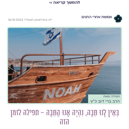
להמשך קריאה ››
אסופת אחרי החגים
י״א במרחשוון תשפ״ד 26.10.2023
תפילה מאת
הרב ברי דוב כ״ץ
בְּאֵין לָנוּ תֵּבָה, נִהְיֶה אָנוּ הַתֵּבָה – תפילה לזמן
הזה