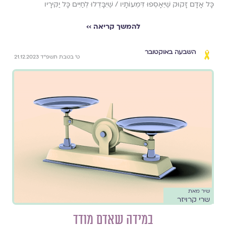
כָּל אָדָם זָקוּק שֶׁיֵּאָסְפוּ דִּמְעוֹתָיו / שֶׁיִּבָּדְלוּ לְחַיִּים כָּל יַקִּירָיו
להמשך קריאה ››
השבעה באוקטובר
ט׳ בטבת תשפ״ד 21.12.2023
שיר מאת
שרי קרויזר
במידה שאדם מודד