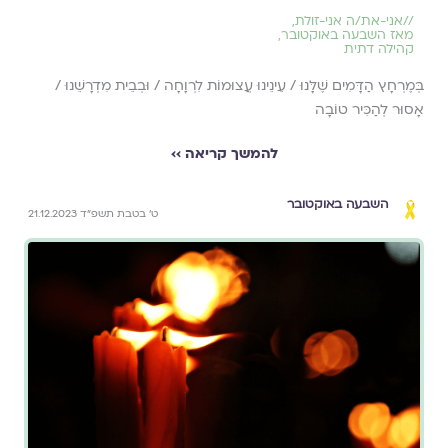
//
אני-את/ה אני-זולת
,
מאז השבעה באוקטובר
,
קהילה דתית
בְּמֶרְחָץ הַדָּמִים שֶׁלָּנוּ / עֵינֵינוּ עֲצוּמוֹת לִרְוָחָה / וּבְבֵית מִדְרָשֵׁנוּ /
אָסוּר לְהַכִּיר טוֹבָה
להמשך קריאה ››
השבעה באוקטובר
ט׳ בטבת תשפ״ד 21.12.2023