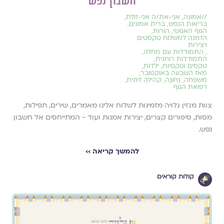
חשבון נפש
//
אמונה
,
אני-את/ה אני-זולת
,
בריאות הנפש
,
ברית אמונים
,
הגוף האנושי
,
הורות
,
הזמנה למשלוח טקסטים
ויצירות
,
התמודדות עם מחלה
,
התמודדות רוחנית
,
טקסים וטקסיות
,
ילדוּת
,
מאז השבעה באוקטובר
,
משפחה
,
נָחוּגָה
,
קהילה דתית
,
רפואת הגוף
צוות מגזין גלויה מזמינות לשלוח אלינו מאמרים, שירים, תפילות,
מסות, סיפורים קצרים, יצירות אמנות ועוד - המתייחסים אל חשבון
נפש.
להמשך קריאה ››
קולות קוראים