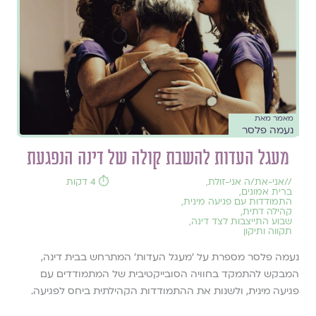
מאמר מאת
נעמה פלסר
מעגל העדות להשבת קולה של דינה הנפגעת
//
אני-את/ה אני-זולת
,
⏱️ 4 דקות
ברית אמונים
,
התמודדות עם פגיעה מינית
,
קהילה דתית
,
שבוע התייצבות לצד דינה
,
תקווה ותיקון
נעמה פלסר מספרת על 'מעגל העדות' המתרחש בבית דינה,
המבקש להתמקד בחוויה הסובייקטיבית של המתמודדים עם
פגיעה מינית, ולשנות את ההתמודדות הקהילתית ביחס לפגיעה.