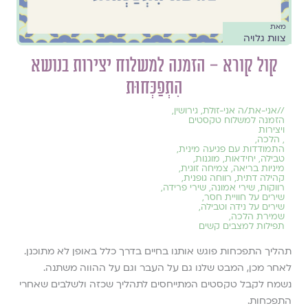
מאת
צוות גלויה
קול קורא – הזמנה למשלוח יצירות בנושא
הִתְפַּכְּחוּת
//
אני-את/ה אני-זולת
,
גירושין
,
הזמנה למשלוח טקסטים
ויצירות
,
הלכה
,
התמודדות עם פגיעה מינית
,
טבילה
,
יחידאות
,
מוגנות
,
מיניות בריאה
,
צמיחה זוגית
,
קהילה דתית
,
רווחה גופנית
,
רווקות
,
שירי אמונה
,
שירי פרידה
,
שירים על חוויית חסר
,
שירים על נידה וטבילה
,
שמירת הלכה
,
תפילות למצבים קשים
תהליך התפכחות פוגש אותנו בחיים בדרך כלל באופן לא מתוכנן.
לאחר מכן, המבט שלנו גם על העבר וגם על ההווה משתנה.
נשמח לקבל טקסטים המתייחסים לתהליך שכזה ולשלבים שאחרי
התפכחות.