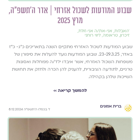
שבוע המודעות לשכול אזרחי | אדר ה׳תשפ״ה,
מרץ 2025
//
אבלות
,
אני-את/ה אני-זולת
,
זיכרון
,
טראומה
,
ליווי רוחני
שבוע המודעות לשכול האזרחי מתקיים השנה בתאריכים כ"ג- כ"ז
באדר, 23-29.3.25. שבוע המודעות נועד להעלות את סיפורן של
משפחות השכול האזרחי, אשר איבדו ילד/ה ממחלות ואסונות
טרגיים, לתודעה הציבורית, להעניק להן הכרה ולחזק את תחושת
השייכות שלהן בקהילה.
להמשך קריאה ››
ברית אמונים
ז׳ בכסלו ה׳תשפ״ה 8.12.2024