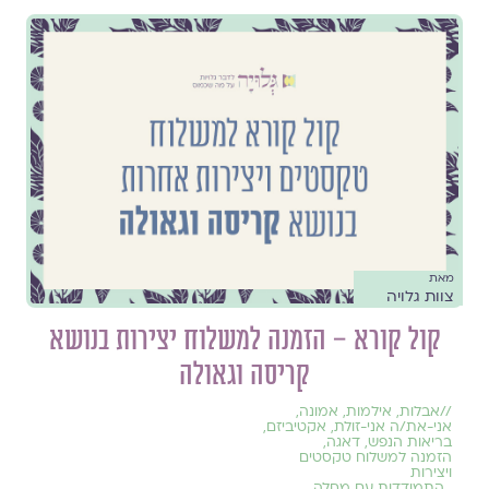
מאת
צוות גלויה
קול קורא – הזמנה למשלוח יצירות בנושא
קריסה וגאולה
//
אבלות
,
אילמות
,
אמונה
,
אני-את/ה אני-זולת
,
אקטיביזם
,
בריאות הנפש
,
דאגה
,
הזמנה למשלוח טקסטים
ויצירות
,
התמודדות עם מחלה
,