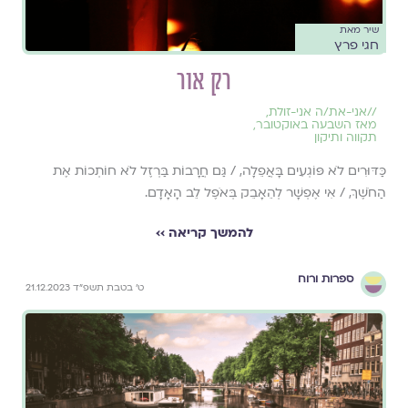
שיר מאת
חגי פרץ
רק אור
//
אני-את/ה אני-זולת
,
מאז השבעה באוקטובר
,
תקווה ותיקון
כַּדּוּרִים לֹא פּוֹגְעִים בָּאֲפֵלָה, / גַּם חֲרָבוֹת בַּרְזֶל לֹא חוֹתְכוֹת אֶת
הַחֹשֶׁךְ, / אִי אֶפְשָׁר לְהֵאָבֵק בְּאֹפֶל לֵב הָאָדָם.
להמשך קריאה ››
ספרות ורוח
ט׳ בטבת תשפ״ד 21.12.2023