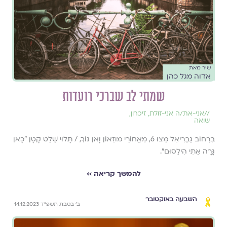
שיר מאת
אדוה מגל כהן
שמתי לב שברכי רועדות
//
אני-את/ה אני-זולת
,
זיכרון
,
שואה
בִּרְחוֹב גַּבְרִיאֵל מֵצוּ 6, מֵאֲחוֹרֵי מוּזֵאוֹן וָאן גּוֹךְ, / תָּלוּי שֶׁלֶט קָטָן "כָּאן
גָּרָה אֵתִי הִילֵסוּם".
להמשך קריאה ››
השבעה באוקטובר
ב׳ בטבת תשפ״ד 14.12.2023