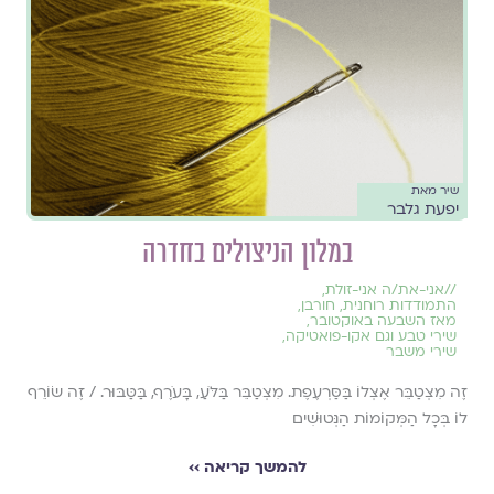
שיר מאת
יפעת גלבר
במלון הניצולים בחדרה
//
אני-את/ה אני-זולת
,
התמודדות רוחנית
,
חורבן
,
מאז השבעה באוקטובר
,
שירי טבע וגם אקו-פואטיקה
,
שירי משבר
זֶה מִצְטַבֵּר אֶצְלוֹ בַּסַּרְעֶפֶת. מִצְטַבֵּר בַּלֹּעַ, בָּעֹרֶף, בַּטַּבּוּר. / זֶה שׂוֹרֵף
לוֹ בְּכָל הַמְּקוֹמוֹת הַנְּטוּשִׁים
להמשך קריאה ››