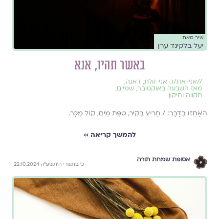
שיר מאת
יעל בלקינד ערן
באשר תהיו, אנא
//
אני-את/ה אני-זולת
,
דאגה
,
מאז השבעה באוקטובר
,
שמיים
,
תקווה ותיקון
הֵאָחְזוּ בְּדָּבָר: / חָרִיץ בַּקִּיר, טִפַּת מַיִם, קוֹל מֻכָּר.
להמשך קריאה ››
אסופת שמחת תורה
כ׳ בתשרי ה׳תשפ״ה 22.10.2024