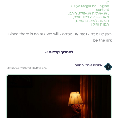
//
Gluya Magazine English
content
,
אני-את/ה אני-זולת
,
חורבן
,
מאז השבעה באוקטובר
,
תפילות למצבים קשים
,
תקווה ותיקון
בְּאֵין לָנוּ תֵּבָה / נִהְיֶה אָנוּ הַתֵּבָה \ Since there is no ark We will
be the ark
להמשך קריאה ››
אסופת אחרי החגים
ב׳ במרחשוון ה׳תשפ״ה 3.11.2024