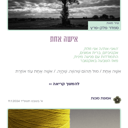
שיר מאת
סמדר פלק-פרץ
אישה אחת
//
אני-את/ה אני-זולת
,
אקטיביזם
,
ברית אמונים
,
התמודדות עם פגיעה מינית
,
מאז השבעה באוקטובר
אִשָּׁה אַחַת / מוּל תְּהוֹם שֶׁהוֹוֶה. שֶׁהָיָה. / אִשָּׁה אַחַת עוֹז אוֹזֶרֶת
להמשך קריאה ››
אסופת סוכות
א׳ בשבט תשפ״ד 11.1.2024