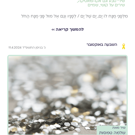
שירי טבע וגם אקו-פואטיקה
,
שירים על קושי
,
שמיים
מִלְּפָנַי מֻנָּח לוֹ יָם, יָם שֶׁל יָם / לְפָנָיו וְגַם אֶל מוּל פָּנַי מֻנָּח הַחֹל
להמשך קריאה ››
השבעה באוקטובר
ג׳ בניסן התשפ״ד 11.4.2024
שיר מאת
שלמה טמסות