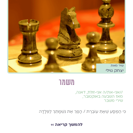
שיר מאת
יצחק גוילי
משמר
//
אני-את/ה אני-זולת
,
דאגה
,
מאז השבעה באוקטובר
,
שירי משבר
כִּי הַמַּסָּע שֶׁאַתְּ עוֹבֶרֶת / הָפַךְ אֶת נִשְׁמָתֵךְ לַפְּלָדָה
להמשך קריאה ››