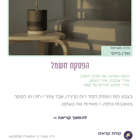
גלויה מארחת
מורן ביייטי
הפסקת חשמל
//
אני-את/ה אני-זולת
,
דאגה
,
שירי אהבה
,
שירי געגוע
,
שירי יומיום
,
שירים על קושי
בְּצֶבַע הַיָּם הִפְסִיק לְפַזֵּר רוּחַ קְרִירָה, אֲבָל עֵינֶיךָ / חִיְּכוּ מִן הַמָּסָךְ
בְּשׁוֹבְבוּת כְּחֻלָּה, / מְאִירוֹת אֶת הָעוֹלָם.
להמשך קריאה ››
קולות קוראים
כ״ה באדר ב׳ התשפ״ד 4.4.2024