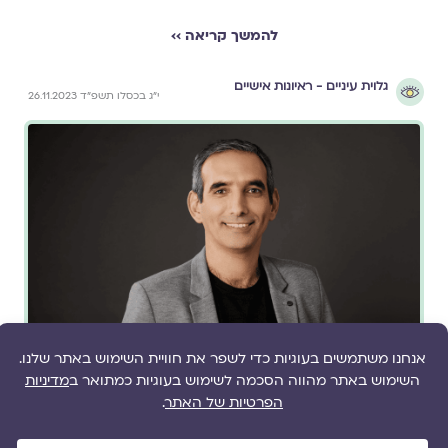
להמשך קריאה ››
גלוית עיניים - ראיונות אישיים
י"ג בכסלו תשפ"ד 26.11.2023
גלויה מראיינת את
אבי דבוש
"הכוח של קהילה הוא כח מנחם, מחבר מארגן"