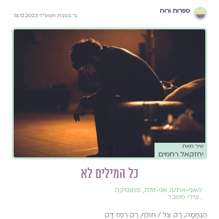
ספרות ורוח
ב׳ בטבת תשפ״ד 14.12.2023
שיר מאת
יחזקאל רחמים
כל המילים לא
//
אני-את/ה אני-זולת
,
סמנטיקה
,
שירי משבר
הַנֶּחָמָה, רַק צֵל / חוֹלֵף, רַק רֶמֶז דַּק