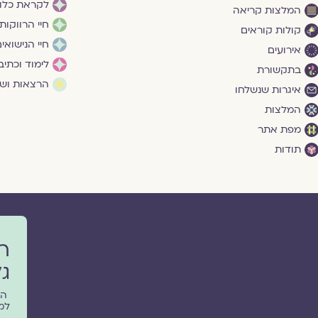
לקראת כלו
המלצות קריאה
חיי הרווקות
קולות קוראים
חיי הנישואי
אירועים
לימוד וכתיב
בתקשורת
הרצאות ושי
איגרות שנשלחו
המלצות
מפת אתר
תודות
ר
גל
הפ
למ