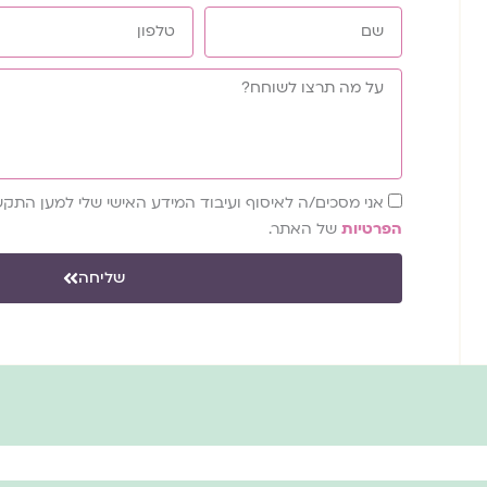
ש
ט
ם
ל
פ
ע
ו
ל
ן
מ
ה
ת
אני מסכים/ה לאיסוף ועיבוד המידע האישי שלי למען הת
ר
הפרטיות
של האתר.
צ
ו
שליחה
ל
ש
ו
ח
ח
?