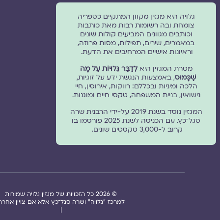
גלויה היא מגזין מקוון המתקיים כספריה
צומחת ובה רשומות רבות מאת כותבות
וכותבים מגוונים המביעים קולות שונים
במאמרים, שירים, תפילות, מסות פרוזה,
וראיונות אישיים המרחיבים את הדעת.
מטרת המגזין היא
לְדַבֵּר גְּלוּיוֹת עַל מָה
שֶׁכָּמוּס
, באמצעות הנגשת ידע על זוגיות,
הלכה ומיניות ובכללם: רווקות, אירוסין, חיי
נישואין, בניית המשפחה, טקסי חיים ומוגנוּת.
המגזין נוסד בשנת 2019 על-ידי הרבנית שרה
סגל־כץ. עם הכניסה לשנת 2025 פורסמו בו
קרוב ל-3,000 טקסטים שונים.
© 2026 כל הזכויות של מגזין גלויה שמורות
למרכז "גלויה" ושרה סגל־כץ אלא אם צויין אחרת
|