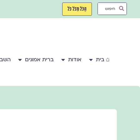
ילוג
Search
תוכן
הַכֹּל מִכֹּל כֹּל
...
⌂ בית
אודות
ברית אמונים
השבע