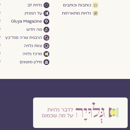
כותבות וכותבים
גלוית לב
גלויות מתארחות
על המגזין
Gluya Magazine
מה חדש
הרבנית שרה סגל־כץ
צוות גלויה
מרכז גלויה
מילון מושגים