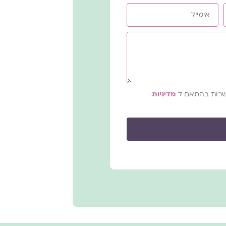
א
י
מ
י
י
ל
קשרות בהתאם ל
מדיניות