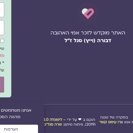
שם
אימ
האתר מוקדש לזכר אמי האהובה
דבורה (וייץ) סגל ז"ל
שד
הס
שיו
מדי
* 
עת
במקרה של שגגה
הוקם ב ❤ על ידי –
לימונדה 2.0
| מיתוג:
סטודיו נופר דסק
אנא
צרו עימנו קשר
(2019), פיתוח מיתוג:
שרה סגל־כץ
ו
לימונדה 2.0
(2020-2026)