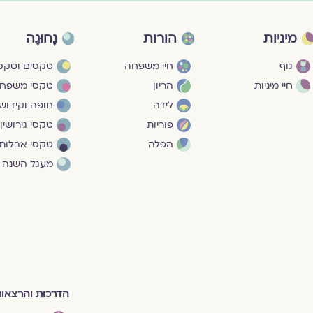
מיניות
הורות
נָחוּגָה
גוף
חיי משפחה
טקסים וטקסי
חיי מיניות
הריון
טקסי משפח
לידה
חופה וקידושי
פוריות
טקסי גירושין
הפלה
טקסי אבלות
מעגל השנה
הדרכות והרצאו