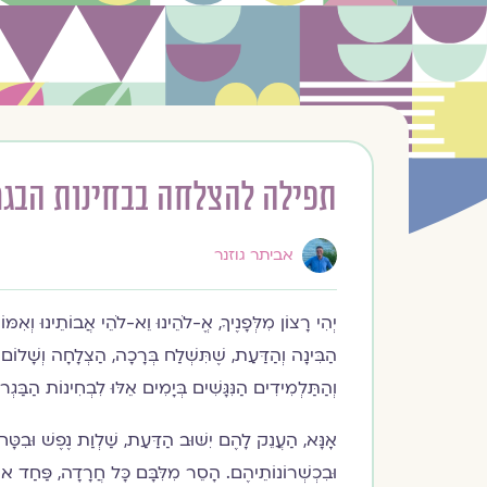
תפילה להצלחה בבחינות הבגר
אביתר גוזנר
יְהִי רָצוֹן מִלְּפָנֶיךָ, אֱ-לֹהֵינוּ וֵא-לֹהֵי אֲבוֹתֵינוּ וְאִמ
הַבִּינָה וְהַדַּעַת, שֶׁתִּשְׁלַח בְּרָכָה, הַצְלָחָה וְשָׁלו
וְהַתַּלְמִידִים הַנִּגָּשִׁים בְּיָמִים אֵלּוּ לִבְחִינוֹת הַבַּגְר
אָנָּא, הַעֲנֵק לָהֶם יִשּׁוּב הַדַּעַת, שַׁלְוַת נֶפֶשׁ וּבִטָּחו
וּבִכְשְׁרוֹנוֹתֵיהֶם. הָסֵר מִלִּבָּם כָּל חֲרָדָה, פַּחַד או