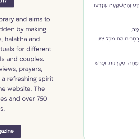
לתמ
ּדַע וְהַהַשְׁקָעָה שֶׁזָּרְעוּ
ibrary and aims to
idden by making
מָר,
רְחָבִים הֵם מִכָּל צִיּוּן
s, halakha and
ituals for different
als and couples.
מְחָה וְסַקְרָנוּת, ופְרֹשׂ
views, prayers,
a refreshing spirit
the website. The
ies and over 750
s.
gazine