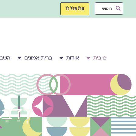
ילוג
Search
תוכן
הַכֹּל מִכֹּל כֹּל
...
⌂ בית
אודות
ברית אמונים
השבע
לְדַבֵּ