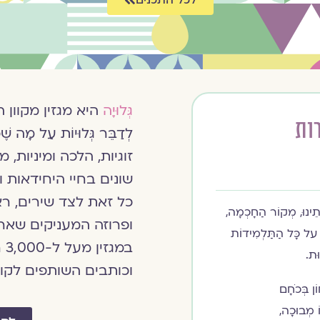
גְּלוּיָה
היא מגזין מקוון
ות
לְדַבֵּר גְּלוּיוֹת עַל מ
זוגיות, הלכה ומיניות, 
שונים בחיי היחידאות ו
כל זאת לצד שירים, ראי
ּוֹתֵינוּ, מְקוֹר הַחָכְמָה,
ופרוזה המעניקים שאר
ֹם על כָּל הַתַּלְמִידוֹת
וּת.
וכותבים השותפים לק
ֹן בְּכֹחָם
ֹ מְבוּכָה,