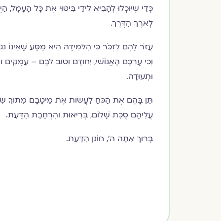
כְּדֵי שֶׁיּוּכְלוּ לְהָבִיא לִידֵי בִּיטּוּי אֶת כָּל הָעָמָל, הַיֶ
לְאֹרֶךְ הַדֶּרֶך.
עֲזֹר לָהֶם לִזְכֹּר כִּי הַלְּמִידָה הִיא מַסָּע שֶׁאֵינוֹ נִגְ
וְכִי עֶרְכָּם הָאֱנוֹשִׁי, יִחוּדָם וְטוּב לִבָּם – עֲמֻקִּים וּ
וּתְעוּדָה.
תֵּן בָּהֶם אֶת הַכֹּחַ לַעֲשׂוֹת אֶת מֵיטָבָם מִתּוֹךְ שִׂ
עֲלֵיהֶם סֻכַּת שָׁלוֹם, בְּרִיאוּת וְהַרְחָבַת הַדַּעַת.
בָּרוּךְ אַתָּה ה', חוֹנֵן הַדַּעַת.