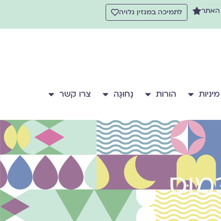
 האתר
לתמיכה במגזין גלויה
מיניות
הורות
נָחוּגָה
צרו קשר
ָּמוּס