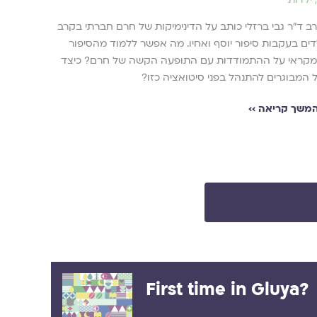
תפילות
ב ד"ר גבי ברזלי כותב על הדינימיקות של חרם חברתי בקרב
וְתֵרָאֶה לְ
דים בעקבות סיפור יוסף ואחיו. מה אפשר ללמוד מהסיפור
קראי על ההתמודדות עם התופעה הקשה של חרם? כיצד
להמשך ק
 המבוגרים להתנהל בפני סיטואציה כזו?
משך קריאה ››
First time in Gluya?