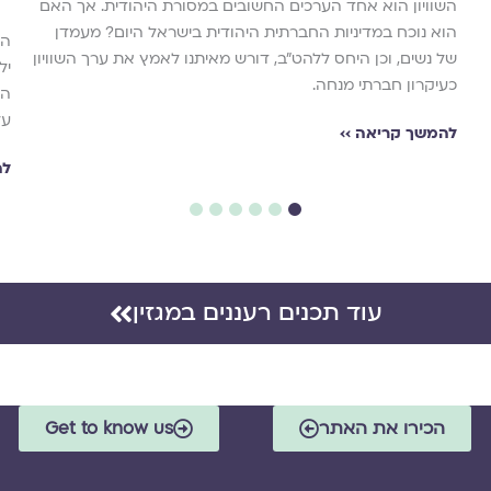
השוויון הוא אחד הערכים החשובים במסורת היהודית. אך האם
הוא נוכח במדיניות החברתית היהודית בישראל היום? מעמדן
הר
של נשים, וכן היחס ללהט"ב, דורש מאיתנו לאמץ את ערך השוויון
יל
כעיקרון חברתי מנחה.
המ
על
להמשך קריאה ››
לה
6
5
4
3
2
1
עוד תכנים רעננים במגזין
הכירו את האתר
Get to know us