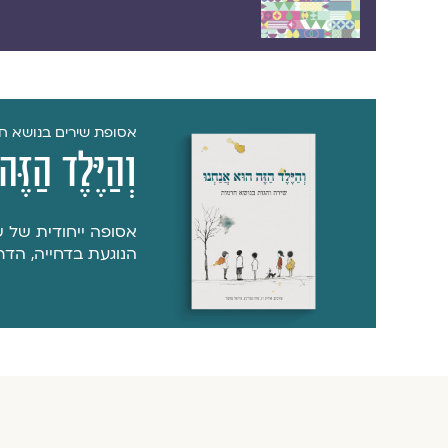
אסופת שירים בנושא ח
וְהַיֶּלֶד הַזֶ
אסופה ייחודית של ש
הנוגעת בדחייה, הדר