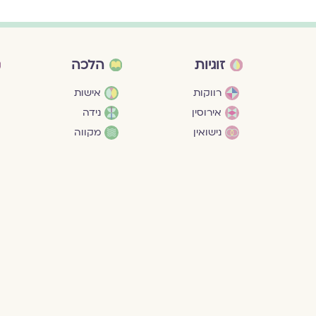
זוגיות
הלכה
רווקות
אישות
אירוסין
נידה
נישואין
מקווה