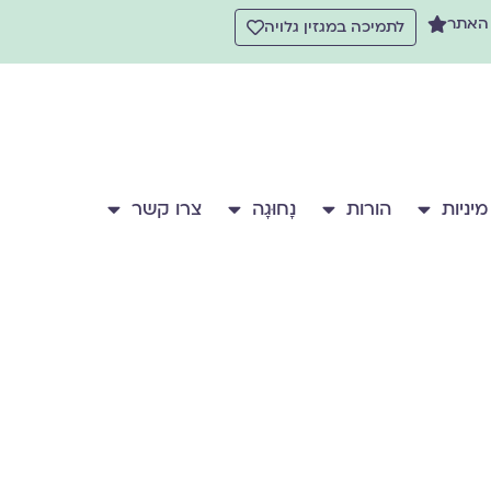
 האתר
לתמיכה במגזין גלויה
מיניות
הורות
נָחוּגָה
צרו קשר