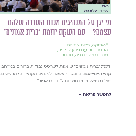
מאת
צביקי פליישמן
מי יגן על המנהיגים מכוח השררה שלהם
עצמם? – עם השקת יוזמת ״ברית אמונים״
//
אתיקה
,
ברית אמונים
,
התמודדות עם פגיעה מינית
,
מגזין גלויה במדיה
,
מוגנות
יוזמת "ברית אמונים" שואפת לשרטט גבולות ברורים במרחבי
קהילתיים-אמוניים ובכך לאפשר למנהיגי הקהילות להרגיש בנ
מול סיטואציות שנחשבות ל"תחום אפור".
להמשך קריאה ››