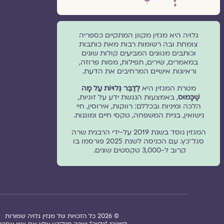
גלויה היא מגזין מקוון המתקיים כספריה
צומחת ובה רשומות רבות מאת כותבות
וכותבים מגוונים המביעים קולות שונים
במאמרים, שירים, תפילות, מסות פרוזה,
וראיונות אישיים המרחיבים את הדעת.
מטרת המגזין היא
לְדַבֵּר גְּלוּיוֹת עַל מָה
שֶׁכָּמוּס
, באמצעות הנגשת ידע על זוגיות,
הלכה ומיניות ובכללם: רווקות, אירוסין, חיי
נישואין, בניית המשפחה, טקסי חיים ומוגנוּת.
המגזין נוסד בשנת 2019 על-ידי הרבנית שרה
סגל־כץ. עם הכניסה לשנת 2025 פורסמו בו
קרוב ל-3,000 טקסטים שונים.
© 2026 כל הזכויות של מגזין גלויה שמורות
למרכז "גלויה" ושרה סגל־כץ אלא אם צויין אחרת