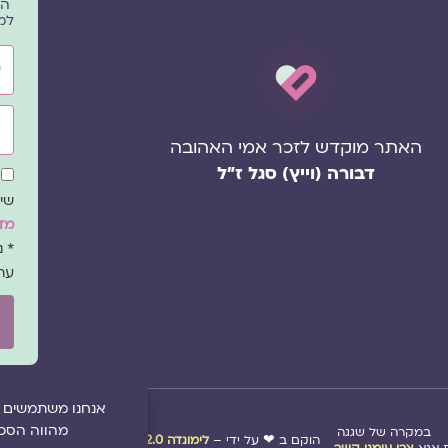
הפ
למ
שם
אימ
האתר מוקדש לזכר אמי האהובה
דבורה (וייץ) סגל ז"ל
שד
הס
שיו
מדי
* 
עת
במקרה של שגגה
הוקם ב ❤ על ידי –
לימונדה 2.0
| מיתוג:
סטודיו נופר דסק
אנא
צרו עימנו קשר