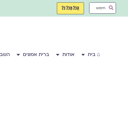
ילוג
Search
תוכן
הַכֹּל מִכֹּל כֹּל
...
⌂ בית
אודות
ברית אמונים
השבע