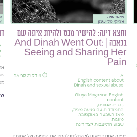
מאמר מאת
מ
צביקי פליישמן
צ
ותצא דינה: להישיר מבט ולהיות איתה שם
דב
בכאבה | And Dinah Went Out:
/
Seeing and Sharing Her
ה
מ
Pain
את
ממע
//
⏱️ 4 דקות קריאה
English content about
מנ
Dinah and sexual abuse
,
Gluya Magazine English
לה
content
,
ברית אמונים
,
התמודדות עם פגיעה מינית
,
מאז השבעה באוקטובר
,
מוגנות
,
שבוע התייצבות לצד דינה
בעצה אחת שמעון ולוי החליטו לקחת את הפגיעה של אחותם