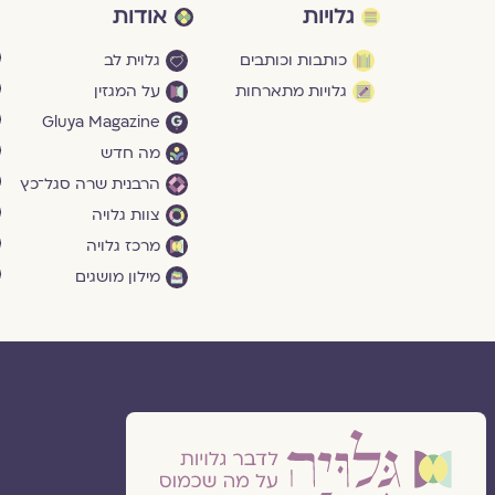
גלויות
אודות
כותבות וכותבים
גלוית לב
גלויות מתארחות
על המגזין
Gluya Magazine
מה חדש
הרבנית שרה סגל־כץ
צוות גלויה
מרכז גלויה
מילון מושגים