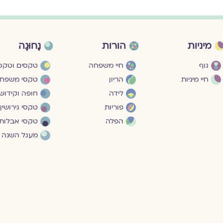
מיניות
הורות
נָחוּגָה
גוף
חיי משפחה
טקסים וטקסי
חיי מיניות
הריון
טקסי משפח
לידה
חופה וקידושי
פוריות
טקסי גירושין
הפלה
טקסי אבלות
מעגל השנה