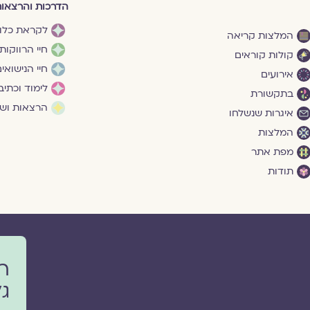
הדרכות והרצאו
לקראת כלו
המלצות קריאה
חיי הרווקות
קולות קוראים
חיי הנישואי
אירועים
לימוד וכתיב
בתקשורת
הרצאות ושי
איגרות שנשלחו
המלצות
מפת אתר
תודות
ר
גל