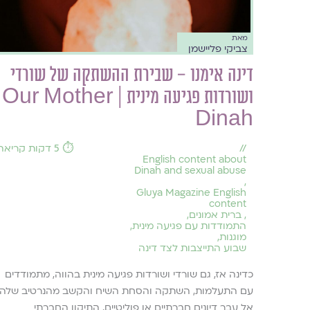
מאת
צביקי פליישמן
דינה אימנו – שבירת ההשתקה של שורדי
ושורדות פגיעה מינית | Our Mother
Dinah
//
⏱️ 5 דקות קריאה
English content about
Dinah and sexual abuse
,
Gluya Magazine English
content
,
ברית אמונים
,
התמודדות עם פגיעה מינית
,
מוגנות
,
שבוע התייצבות לצד דינה
כדינה אז, גם שורדי ושורדות פגיעה מינית בהווה, מתמודדים
עם התעלמות, השתקה והסחת השיח והקשב מהנרטיב שלהן
אל עבר דיונים חברתיים או פוליטיים. התיקון החברתי