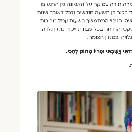
כירה תודה עמוקה על האמונה מן הרגע בו
 בכור בן תשעה חודשים ולכל לאורך שנות
שה. הגיבוי המתמשך בשעות עמל מרובות
 והרווחה בכל עבודת ייסוד מגזין גלויה,
ויה ובמגזין הצומח.
ּדְתִּי וְיָשַׁבְתִּי וּפִרְיוֹ מָתוֹק לְחִכִּי.
,