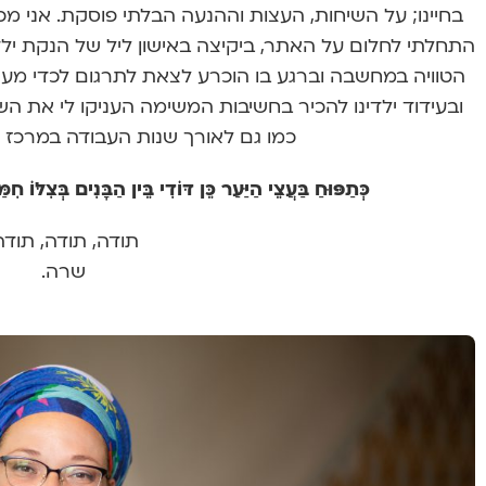
בחיינו; על השיחות, העצות וההנעה הבלתי פוסקת. אני מ
התחלתי לחלום על האתר, ביקיצה באישון ליל של הנקת ילד
הטוויה במחשבה וברגע בו הוכרע לצאת לתרגום לכדי מע
ובעידוד ילדינו להכיר בחשיבות המשימה העניקו לי את השקט
כמו גם לאורך שנות העבודה במרכז גל
כְּתַפּוּחַ בַּעֲצֵי הַיַּעַר כֵּן דּוֹדִי בֵּין הַבָּנִים בְּצִלּוֹ חִמַ
תודה, תודה, תודה
שרה.