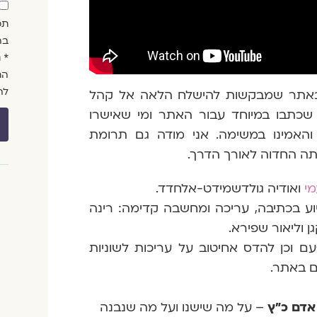
י
תכ
י
בה
ל
* 
הת
לה
ת באתר שמבקשות להישלח הלאה אל קהל
 שכתבו במיוחד עבור האתר ומי שאישרו
האמינו במשימה. אני מודה גם תרומת
תה החדוה לאורך הדרך.
י
ואודיה גולדשמידט-אלחדד.
סיוע בכתיבה, עריכה ומחשבה קדימה:
רינה
ן וליאור שפירא
.
 וכן להדס אחיטוב על עריכות לשוניות
ם באתר.
אדם כ"ץ
– על מה שישנו ועל מה שנבנה