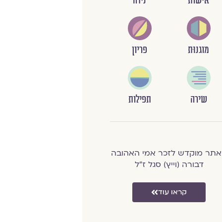
אישות
נידה
מוגנוּת
פריון
שירה
תפילות
תר מוקדש לזכר אמי האהובה
דבורה (וייץ) סגל ז"ל
קראו עוד