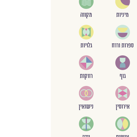
מיניות
מקווה
ספרות ורוח
גלויות
גוף
רווקות
אירוסין
נישואין