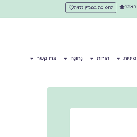
 האתר
לתמיכה במגזין גלויה
מיניות
הורות
נָחוּגָה
צרו קשר