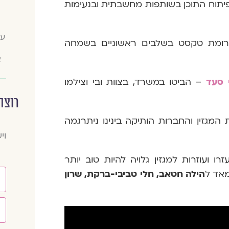
פיתוח התוכן בשותפות מחשבתית ובנעימות
עו
ומת טקסט בשלבים ראשוניים בשמחה
א
י סעד
– הביטו במשרד, בצוות ובי וצילמו
רוצה
מגזין והחברות הותיקה בינינו ניתרגמה
וי
ועוזרות למגזין גלויה להיות טוב יותר
ש
מאד ל
הילה חטאב, חלי טביבי-ברקת, שרון
ם
א
י
מ