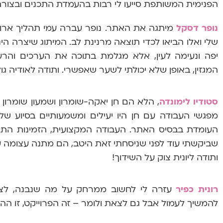
הפנימית המשותפת סייעו לי רבות בהעמדת התכנים ובצור
נופר דסקל
מיתגה את האתר. נופר עברה עמי תהליך ארו
שלי ואלו הביאו לכדי תוצאה מרנינת לב. המיתוג שיצרה ה
יפה ונעימה לעין, אלא מגלמת בתוכה את הערכים והרע
המגזין, באופן שלא יכולתי לשער שאפשרי.
ותודה לאודיה ג
סטודיו לימונדה
, הלא הם חן יאקה-שומרון ושמעון שומרון
מפגשי העבודה עם חן היו יעילים ומשמעותיים בסיוע של
העומדת בבסיס האתר. העבודה המקצועית, הזמינות התמי
שביקשתי עוד לפני שניסחתי זאת היטב, הם מתנה עצומה ע
ותודה ליונית צוק על השידוך!
רונית כפיר
עזרה לי לחשוב ממרחק על מה שנבנה, לצב
להמשיך לעמול אבל גם לצאת ולומר – זה הפרוייקט, זו הה