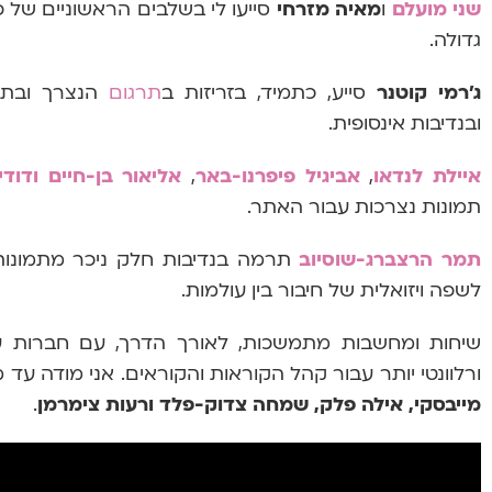
שני מועלם
ו
מאיה מזרחי
סייעו לי בשלבים הראשוניים של 
גדולה.
ג'רמי קוטנר
סייע, כתמיד, בזריזות ב
תרגום
הנצרך ובתר
ובנדיבות אינסופית.
איילת לנדאו
,
אביגיל פיפרנו-באר
,
אליאור בן-חיים
ודוד
תמונות נצרכות עבור האתר.
תמר הרצברג-שוסיוב
תרמה בנדיבות חלק ניכר מתמונות ה
לשפה ויזואלית של חיבור בין עולמות.
שיחות ומחשבות מתמשכות, לאורך הדרך, עם חברות עזרו 
ורלוונטי יותר עבור קהל הקוראות והקוראים. אני מודה עד 
מייבסקי, אילה פלק, שמחה צדוק-פלד ורעות צימרמן
.