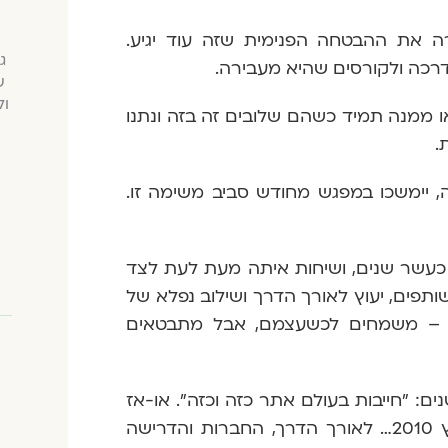
ה את ההבטחה הפנימית שזה עוד יגיע.
ג
רכה ולקורסים שהיא מעבירה.
ש
ול
או ממנה תמיד כשהם שלובים זה בזה ונתנו
ת.
, יימשכו במפגש מחודש סביב משימה זו.
י כעשר שנים, ושיחות איתה מעת לעת לצד
שותפים, יעוץ לאורך הדרך ושילוב נפלא של
 – משמחים לכשעצמם, אבל מתבטאים
ם: "חייבות בעולם אתר כזה וכזה". או-אז
פתחתי בפניה את התיקיה שתפחה לה במחשב מאז קיץ 2010… לאורך הדרך, החברות והדרישה