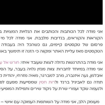
אני מודה לכל הכותבות והכותבים את הגלויות המצויו
הקוראות והקוראים, בנדיבות מלבבת. אני מודה לכל מי
פרסום של טקסטים קיימים, גם כשהכל היה בעבודה ו
הטקסטים מאז עליית האתר ומקווה כי הזנה זו תימשך באו
אני מודה בהתרגשות גדולה לצוות שעובד איתי:
חורש אל עמ
אני מודה במיוחד לחברות צוות מגזין גלויה בעבר, על ה
איבלמן
, נעה איזנברג,
מרב למברגר,
מאיה מזרחי, יהודית קג
תודה גם לאביגיל ברנד ול
רות חסין
שמסייעות מפעם לפעם
ולנעמה שקד ועמרי שרת על ניקוד שירים ותפילות המופיעי
מעומק הלב, אני מודה על השותפות העמוקה עם אישי –