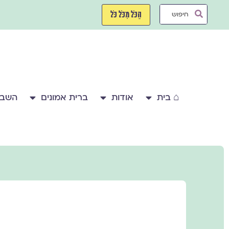
ילוג
Search
תוכן
הַכֹּל מִכֹּל כֹּל
...
⌂ בית
אודות
ברית אמונים
השבע