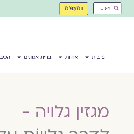
ילוג
Search
תוכן
הַכֹּל מִכֹּל כֹּל
...
⌂ בית
אודות
ברית אמונים
השבע
מגזין גלויה -