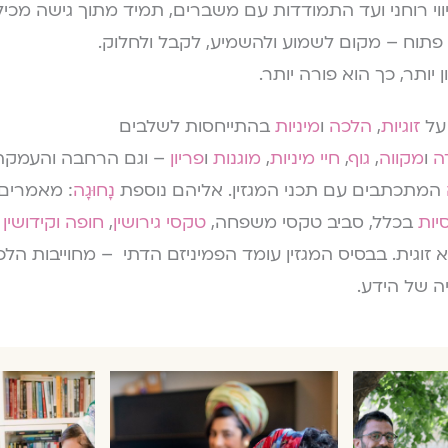
יווי רוחני ועד התמודדות עם משברים, תמיד מתוך גישה מכיל
 פתוח – מקום לשמוע ולהשמיע, לקבל ולחלוק.
יותר, כך הוא פורה יותר.
 על
זוגיות
,
הלכה
ו
מיניות
בהתייחסות לשלבים
ה
ו
מקווה
,
גוף
,
חיי מיניות
,
מוגנות
ו
פריון
– וגם הרחבה והעמק
המתכתבים עם תכני המגזין. אליהם נוספת
נָחוּגָה
: מאמרים 
יות
בכלל, סביב טקסי משפחה,
טקסי גירושין
,
חופה וקידושין
ו
 זוגית.
בבסיס המגזין עומד הפמיניזם הדתי – מחוייבות הל
ה של הידע.