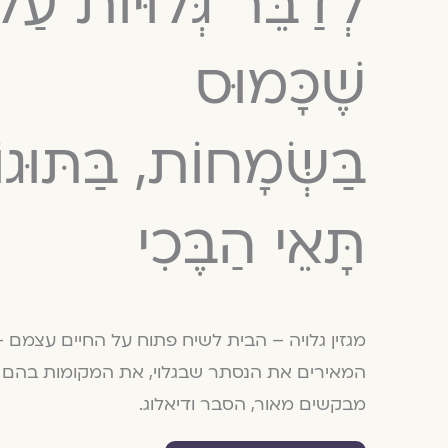
לְדַבֵּר גְּלוּיוֹת ע
שֶׁכָּמוּס
בַּשְּׂמָחוֹת, בַּתּוּג
תָּאֵי הַבֶּכִי
המאירים את הנסתר שבגלוי, את המקומות בהם א
מבקשים מאור, הסבר ודיאלוג.