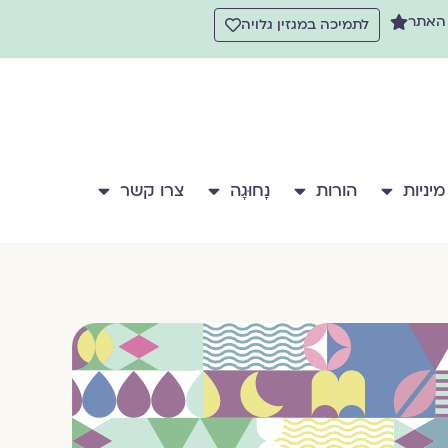
 האתר
לתמיכה במגזין גלויה
מיניות
הורות
נָחוּגָה
צרו קשר