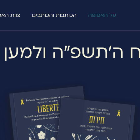
על האסופה
הכותבות והכותבים
צוות האס
 ה׳תשפ״ה ולמען 