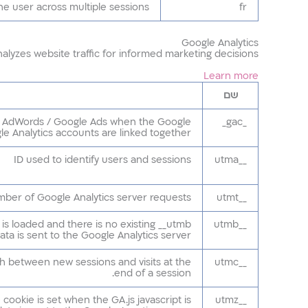
he user across multiple sessions.
fr
Google Analytics
nalyzes website traffic for informed marketing decisions.
Learn more
שם
le AdWords / Google Ads when the Google
_gac_
e Analytics accounts are linked together.
ID used to identify users and sessions
__utma
ber of Google Analytics server requests
__utmt
y is loaded and there is no existing __utmb
__utmb
ta is sent to the Google Analytics server.
sh between new sessions and visits at the
__utmc
end of a session.
cookie is set when the GA.js javascript is
__utmz