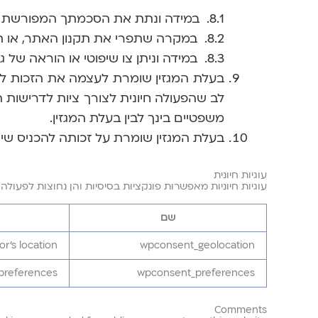
8.1. במידה ונתת את הסכמתך המפורשת לכך.
8.2. במקרה שתפרי את תקנון האתר, או תבצעי או תנסי לבצע פעולות הנחזות להיות מנוגדות לדין באתר ו/או באמצעותם.
8.3. במידה וניתן צו שיפוטי או הוראה של גורם מוסמך על פי דין המורה לבעלת המגזין למסור את פרטיך או המידע לצד שלישי.
בעלת המגזין שומרת לעצמה את הזכות לע
לב שהפעולה חיונית לצורך ציות לדרישות ה
משפטיים בינך לבין בעלת המגזין.
בעלת המגזין שומרת על זכותה להכניס שינו
עוגיות חיונית
עוגיות חיוניות מאפשרות פונקציות בסיסיות והן נחוצות לפעול
שם
r's location.
wpconsent_geolocation
preferences.
wpconsent_preferences
Comments