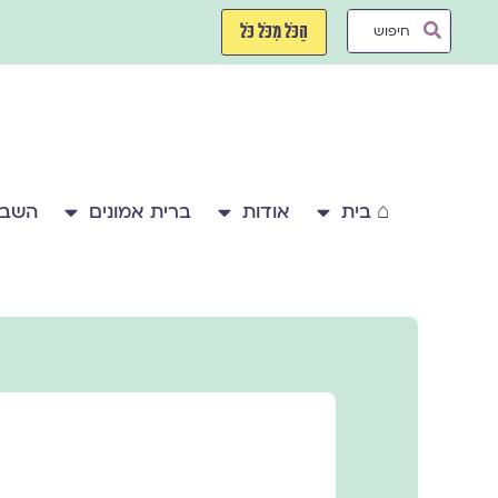
ילוג
Search
תוכן
הַכֹּל מִכֹּל כֹּל
...
⌂ בית
אודות
ברית אמונים
השבע