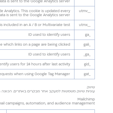
ta is sent to the Google Anaytics server
 Analytics. This cookie is updated every
__utmv
ta is sent to the Google Analytics server.
included in an A / B or Multivariate test.
__utmx
ID used to identify users
_ga
e which links on a page are being clicked
_gali
ID used to identify users
_ga_
ntify users for 24 hours after last activity
_gid
 requests when using Google Tag Manager
_gat
שיווק
עוגיות שיווק משמשות למעקב אחר מבקרים באתרים. הכוונה הי
Mailchimp
email campaigns, automation, and audience management.