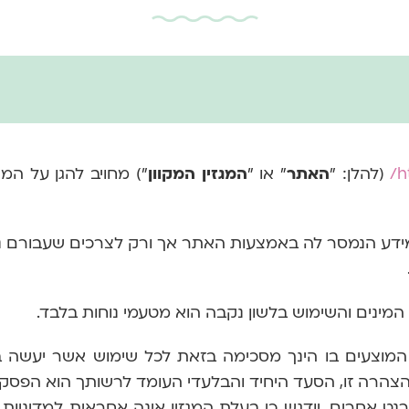
h
(להלן: "
האתר
" או "
המגזין
המקוון
")
מחויב להגן על המ
מידע הנמסר לה באמצעות האתר אך ורק לצרכים שעבורם 
המינים והשימוש בלשון נקבה הוא מטעמי נוחות בלבד.
ם המוצעים בו הינך מסכימה בזאת לכל שימוש אשר יעשה
הצהרה זו, הסעד היחיד והבלעדי העומד לרשותך הוא הפסק
רנט אחרים. יודגש כי בעלת המגזין אינה אחראית למדיניו