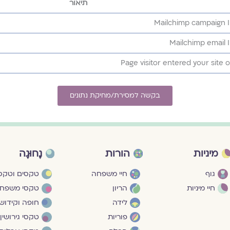
תיאור
Mailchimp campaign 
Mailchimp email 
Page visitor entered your site 
בקשה למסירת/מחיקת נתונים
מיניות
הורות
נָחוּגָה
גוף
חיי משפחה
טקסים וטקסי
חיי מיניות
הריון
טקסי משפח
לידה
חופה וקידושי
פוריות
טקסי גירושין