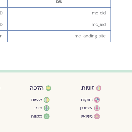
שם
ID
mc_cid
ID
mc_eid
on
mc_landing_site
זוגיות
הלכה
רווקות
אישות
אירוסין
נידה
נישואין
מקווה