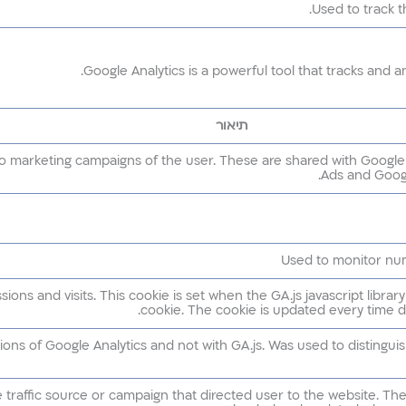
Used to track t
Google Analytics is a powerful tool that tracks and a
תיאור
 to marketing campaigns of the user. These are shared with Goog
Ads and Googl
Used to monitor num
ions and visits. This cookie is set when the GA.js javascript librar
cookie. The cookie is updated every time da
ions of Google Analytics and not with GA.js. Was used to distingui
traffic source or campaign that directed user to the website. The 