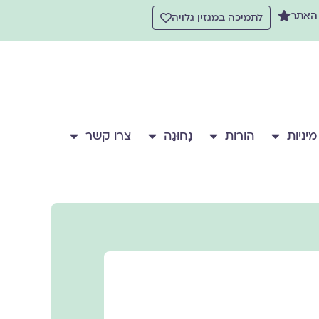
 האתר
לתמיכה במגזין גלויה
מיניות
הורות
נָחוּגָה
צרו קשר