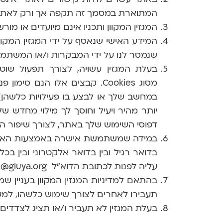
המתוארת במסמך זה תקפה אך ורק לאתר
המגזין המקוון ותכניו אינם מיועדים או מורש
המידע האישי שנאסף על ידי המגזין המקוו
שנמסר לנו על ידי המבקרות ו/או המשתמ
בעלת המגזין עשויה, לצורך תפעול שוט
מסוג Cookies. קבצים אלו הנ
במחשב שלך או לבצע בו פעילויות כלשהן
יותר מהיר ויעיל וחוסך לך מילוי מחדש של
דפוסי השימוש שלך באתר, לצורך שיפור הש
במידה שמשתמשת אישרה באמצעות האתר מש
בדואר רגיל ובין בדואר אלקטרוני ובין 
עליה לפנות לכתובת הדוא"ל
a@gluya.org
בהתאם למדיניות המגזין המקוון בעניין 
תעבירו לאחרים לצורך שימוש כלשהו, למ
בעלת המגזין לא תעביר ו/או תציג לצדדי