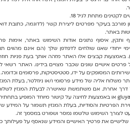
.
ים לקטינים מתחת לגיל 18.
ן מורכב בעיקר מפרטים ליצירת קשר (לדוגמה, כתובת דואר
שות באתר.
ף ותקין, איסוף נתונים אודות השימוש באתר, אימות פ
ם סימון פנימי ייחודי שאנו שולחים לדפדפן שלך (הם אינם מהו
). באמצעות קבצים אלו האתר מזהה אותך בעת פניות חוז
 פרטים אישיים שונים שכבר מצויים בידינו.
האתר רשאי לה
ירותים המסופקים על ידו, סטטיסטיקות, פרסומים וכדומה.
לוח אליה של מידע פרסומי ו/או ניוזלטר, בעלת המגזי
בכל דרך אחרת. אם משתמשת שאישרה לבעלת המגזין לשלוח 
gluy
או באמצעות לחיצה על קישור מיוחד המופיע בתחתית כ
שמירת הפרטיות והסודיות, בעלת המגזין תשמור על המידע 
עט לצורך השימוש שלשמו נמסר ושפורט במסמך זה.
ם שלישיים את פרטיך האישיים והמידע שנאסף על פעילותך