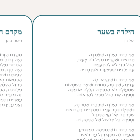
הילדה בשער
מקדם הז
יעל רן
ריטה קוגן
אֲנִי הָיִיתִי הַיַּלְדָּה שֶׁלָּמְדָה
מְקַדֵּם הַזָּרוֹת
תֵּרוּצִים וּשְׁקָרִים מִגִּיל כֹּה צָעִיר,
הָיָה גָּבוֹהַּ מִד
הַכֹּל כְּדֵי לֹא לְהִתְעַמֵּת
הַחִבּוּר מִיַּלְ
עִם יְּלָדִים שֶׁפָּצְעוּ בְּאֹפֶן תָּדִיר.
הָיָה חָזָק מִדַּ
צֻפַּפְתֶּם שׁוּר
אֲנִי הָיִיתִי זוֹ שֶׁקָּרְאוּ לָהּ
הַכִּסְאוֹת הֻצְ
עֲדִינָה, שְׁקֵטָה, חְנוּנִית וּשְׁאָר הַשְׁמָצוֹת
בַּרְזֶל הִצְטַלֵּ
שֶׁמֵּעוֹלָם לֹא הֶחְזִירָה קְלָלָה אוֹ מַכָּה
פְּלַסְטִיק הִתְח
וְסָפְגָה אֶת הַכֹּל מִבְּלִי לְהַרְאוֹת.
זֶה מְסָרֵב לְהַ
עֶשְׂרִים וְחָמֵ
אֲנִי הָיִיתִי הַיַּלְדָּה שֶׁבָּחֲרוּ אַחֲרוֹנָה,
וַאֲנִי עֲדַיִן מְח
כְּשֶׁכֻּלָּם כְּבָר עָמְדוּ מְסֻדָּרִים בַּקְּבוּצוֹת
שֶׁבָּרְחָה אֶל קַוֵּי הַפֶּנְדֶּל
וְסָפְרָה כָּל צִלְצוּל שֶׁל הַפְסָקוֹת.
אֲנִי הָיִיתִי זוֹ שֶׁנִּתְפְּסָה בְּמַפְתִיעַ
וְהֵעִירוּ לָהּ מִכַּף רֶגֶל עַד רֹאשׁ
שֶׁכָּתְבָה אֶת הַכֹּל בִּמְקוֹם לְסַפֵּר