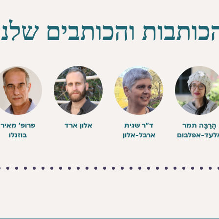
כותבות והכותבים שלנו
הָרַבָּה תמר
ד״ר שגית
אלון ארד
פרופ׳ מאיר
לעד-אפלבום
ארבל-אלון
בוזגלו
2
2
2
1
1
1
1
1
1
1
1
1
1
9
8
7
6
5
4
3
2
1
1
0
9
8
7
6
5
4
3
2
1
0
9
8
7
6
5
4
3
2
1
0