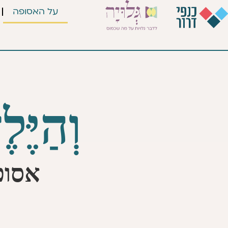
ילוג
על האסופה
תוכן
וְהַיֶּ
אסופ