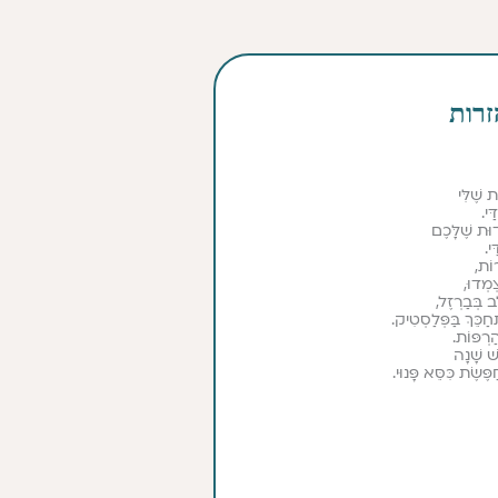
רות
 שֶׁלִּי
ַּי.
דוּת שֶׁלָּכֶם
י.
וֹת,
מְדוּ,
ב בְּבַרְזֶל,
ַכֵּךְ בַּפְּלַסְטִיק.
רְפּוֹת.
שׁ שָׁנָה
ַפֶּשֶׂת כִּסֵּא פָּנוּי.