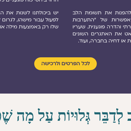
להפנות את תשומת הלב
יש ביכולתנו לשנות את ה
 אפשרות של “התערבות
לפעול עבור מישהו, לגרום ל
 והדרה פוגענית. שעריו
שלו רק באמצעות מילה או
ט את האתגרים השונים
או דחיה בחברה, ועוד.
לכל הפרטים ולרכישה
 לְדַבֵּר גְּלוּיוֹת עַל מָה שֶׁכ