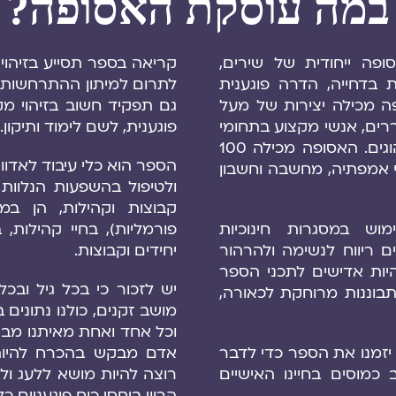
במה עוסקת האסופה?
ופה ייחודית של שירים,
קריאה בספר תסייע בזיהוי 
 בדחייה, הדרה פוגענית
לתרום למיתון ההתרחשות ע
ה מכילה יצירות של מעל
גם תפקיד חשוב בזיהוי מ
רים, אנשי מקצוע בתחומי
פוגענית, לשם לימוד ותיקון.
הטיפול והחינוך, מובילי קהילות והוגים. האסופה מכילה 100
הספר הוא כלי עיבוד לאדו
 אמפתיה, מחשבה וחשבון
ולטיפול בהשפעות הנלוות 
קבוצות וקהילות, הן במס
וש במסגרות חינוכיות
פורמליות), בחיי קהילות, 
ים ריווח לנשימה ולהרהור
יחידים וקבוצות.
יות אדישים לתכני הספר
יש לזכור כי בכל גיל ובכ
תבוננות מרוחקת לכאורה,
מושב זקנים, כולנו נתונים
וכל אחד ואחת מאיתנו מב
" יזמנו את הספר כדי לדבר
אדם מבקש בהכרח להיות
 כמוסים בחיינו האישיים
רוצה להיות מושא ללעג ולק
הרווי ביחסי כוח פוגעניים כ