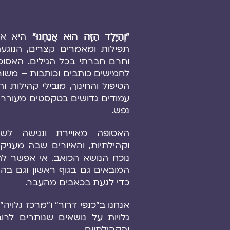
"וְהַיֶּלֶד הַזֶּה הוּא אֲנַחְנוּ"
היא
אס
תפילות ומאמרים קצרים, הנוגעת
וחרם חברתי בכל הגילים. האסופ
לחמישים כותבים וכותבות – משור
עמודים גדושים בטקסטים מעוררי
נפש.
האסופה מאויירת ונגישה לשימ
וקהילתיות, והאיורים שבה מעניק
נוכח הנושא הכואב. אי אפשר לה
המובאים גם בגוף ראשון וגם בה
כדי לגעת בכאבים מהעבר.
אנחנו ב"כנפי דרור" ו"מרכז גלויה
גלויות על נושאים שנותרים לרוב
והקהילתיים.