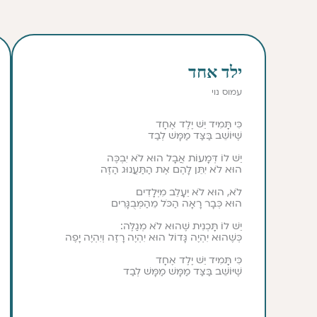
ילד אחד
עמוס נוי
כִּי תָּמִיד יֵשׁ יֶלֶד אֶחָד
שֶׁיּוֹשֵׁב בַּצַּד מַמָּשׁ לְבַד
יֵשׁ לוֹ דְּמָעוֹת אֲבָל הוּא לֹא יִבְכֶּה
הוּא לֹא יִתֵּן לָהֶם אֶת הַתַּעֲנוּג הַזֶּה
לֹא, הוּא לֹא יֵעָלֵב מִיְּלָדִים
הוּא כְּבָר רָאָה הַכֹּל מֵהַמְּבֻגָּרִים
יֵשׁ לוֹ תָּכְנִית שֶׁהוּא לֹא מְגַלֶּה:
כְּשֶׁהוּא יִהְיֶה גָּדוֹל הוּא יִהְיֶה רָזֶה וְיִהְיֶה יָפֶה
כִּי תָּמִיד יֵשׁ יֶלֶד אֶחָד
שֶׁיּוֹשֵׁב בַּצַּד מַמָּשׁ מַמָּשׁ לְבַד