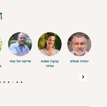
ה
מון
יהודה אטלס
הָרַבָּה אסנת
שייקה אל עמי
אלדר
א