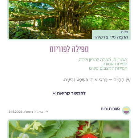
מאת
הרַבָּה גילי צדקיהו
תפילה לפוריות
//
פוריות
,
תפילה להריון ולידה
,
תפילות אמונה
,
תפילות למצבים קשים
עֵין הַחַיִּים — בָּרְכִי אוֹתִי בְּשֶׁפַע נְבִיעָה.
להמשך קריאה ››
ספרות ורוח
י״ד באלול תשפ״ג 31.8.2023