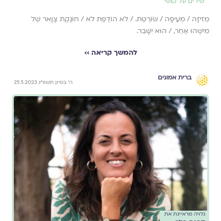
שירים על קושי
מְזִיזָה / מְעִיפָה / שׂוֹרֶטֶת. / לֹא הוֹדֶפֶת לֹא / חוֹנֶקֶת צַוָּאר שֶׁל
מִישֶׁהוּ אַחֵר, / הוּא יִשָּׁבֵר.
להמשך קריאה ››
ברית אמונים
ה׳ בסיון תשפ״ג 25.5.2023
גלויה מראיינת את