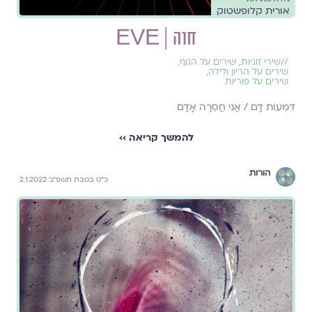
אורית קלופשטוק
חוה | EVE
//
שירי זוגיות
,
שירים על הגוף
,
שירים על הריון ולידה
,
שירים על פוריות
דִּמְעוֹת דָּם / אֲנִי חֲסֵרָה אָדָם
להמשך קריאה ››
הורות
כ"ט בטבת תשפ"ב 2.1.2022