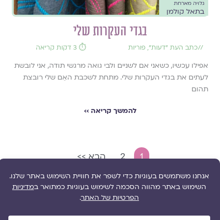
גלויה מארחת
בתאל קולמן
בגדי העקרות שלי
//
כתב העת ״דעות״
,
פוריות
⏱️ 3 דקות קריאה
אפילו עכשיו, כשאני אם לשניים ולבי גואה מרגשי תודה, אני לובשת
לעתים את בגדי העקרות שלי. מתחת לשכבת האֵם שלי רובצת
תהום
להמשך קריאה ››
1
2
הבא >>
גלו עוד תכנים:
Search