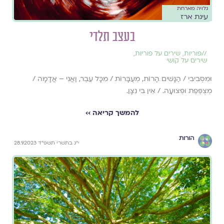
גלויה מארחת
עינת ארז
בעצב תלדי
//
פוריות
,
שירים על פוריות
,
שירים על קושי
וּמִסְּבִיבִי / הַנָּשִׁים הָרוֹת, מְעֻבָּרוֹת / מִכָּל עֵבֶר, וַאֲנִי – אֲדָמָה /
מְצֻפֶּפֶת וּפְצוּעָה. / אֵין בִּי נִצָּן.
להמשך קריאה ››
הורות
י״ג בתשרי תשפ״ד 28.9.2023