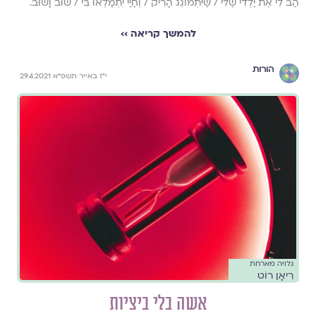
הַב לִי אֶת יַלְדִּי שֶׁלִּי / שֶׁיִּתְמוֹגֵג הָרִיק / וְחַיַּי יִתְמַלְאוּ בִּי / שׁוּב וָשׁוּב.
להמשך קריאה ››
הורות
י"ז באייר תשפ"א 29.4.2021
גלויה מארחת
רִיאָן רוֹט
אשה בלי ביציות