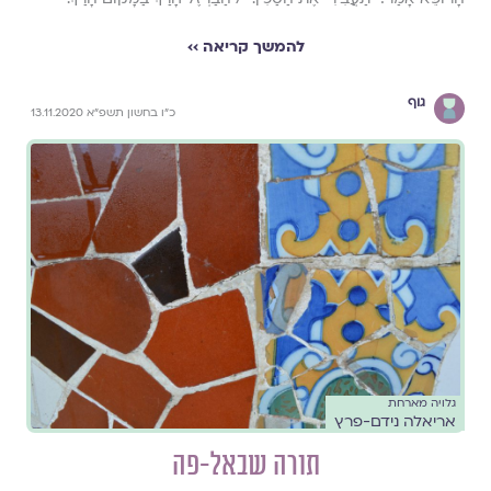
להמשך קריאה ››
גוף
כ״ו בחשון תשפ״א 13.11.2020
גלויה מארחת
אריאלה נידם-פרץ
תורה שבאל-פה