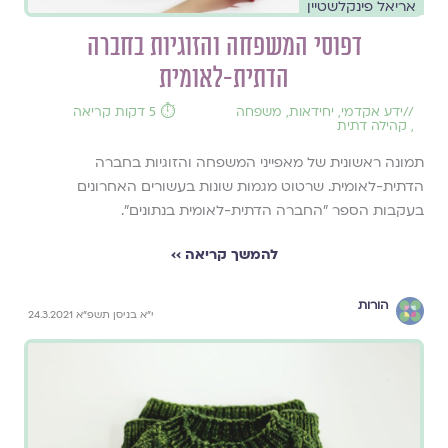
אריאל פינקלשטיין
דפוסי המשפחה והזוגיות בחברה
הדתית-לאומית
//
ידע אקדמי
,
יחידאות
,
משפחה
⏱️ 5 דקות קריאה
,
קהילה דתית
תמונה ראשונית של מאפייני המשפחה והזוגיות בחברה
הדתית-לאומית. שרטוט מגמות שונות בעשורים האחרונים
בעקבות הספר ״החברה הדתית-לאומית בנתונים״.
להמשך קריאה ››
הורות
י"א בניסן תשפ"א 24.3.2021