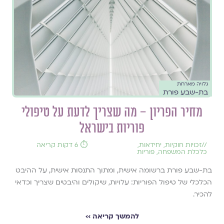
גלויה מארחת
בת-שבע פורת
מחיר הפריון – מה שצריך לדעת על טיפולי
פוריות בישראל
//
זכויות חוקיות
,
יחידאות
,
⏱️ 6 דקות קריאה
כלכלת המשפחה
,
פוריות
בת-שבע פורת ברשומה אישית, ומתוך התנסות אישית, על ההיבט
הכלכלי של טיפול הפוריות: עלויות, שיקולים והיבטים שצריך וכדאי
להכיר.
להמשך קריאה ››