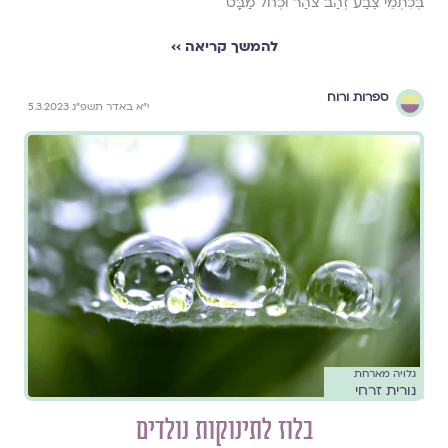
בְּכִתְמֵי צֶבַע זְהַב צֹהַר וּכְחֹל מַבָּט
להמשך קריאה ››
ספרות ורוח
י״א באדר תשפ״ג 5.3.2023
גלויה מארחת
נורית זרחי
בלוז לתינוקות נולדים