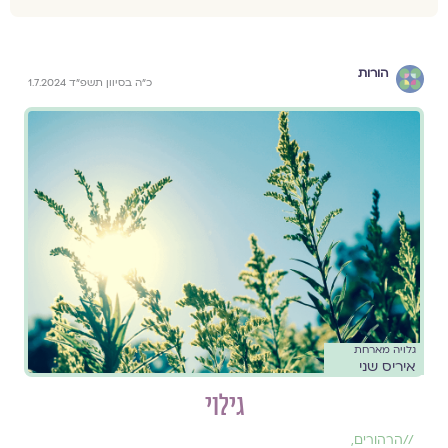
הורות
כ״ה בסיוון תשפ״ד 1.7.2024
גלויה מארחת
איריס שני
גילוי
//
הרהורים
,