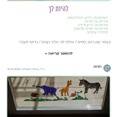
להיות לך
//
אימהות
,
הריון
,
התחדשות
,
שירים על הורות
,
שירים על הריון ולידה
,
שירים על חוויית מלאות
,
תהליכי צמיחה
בְּצֶמֶר גֶּפֶן רָטֹב חָמִים / שׁוֹלֵחַ לִבִּי אֵלֶיךָ נִצָּנִים / גְּדוּשֵׁי תְּעֻזָּה
להמשך קריאה ››
הורות
כ"ד בכסלו תשפ"א, 10.12.2020