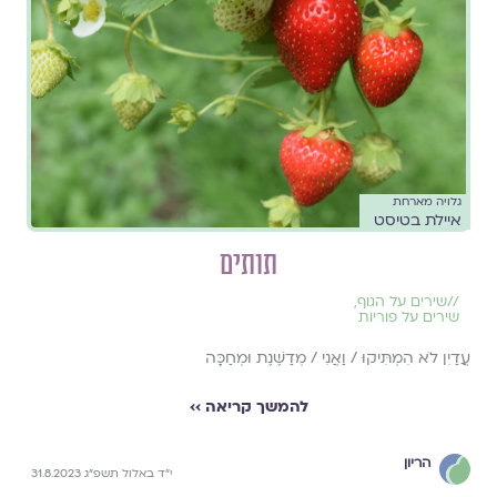
גלויה מארחת
איילת בטיסט
תותים
//
שירים על הגוף
,
שירים על פוריות
עֲדַיִן לֹא הִמְתִּיקוּ / וַאֲנִי / מְדַשֶּׁנֶת וּמְחַכָּה
להמשך קריאה ››
הריון
י״ד באלול תשפ״ג 31.8.2023