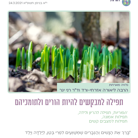
הורות
י"א בניסן תשפ"א 24.3.2021
גלויה מארחת
הרבה ליאורה אזרחי-ורד וד"ר רני יגר
תפילה למבקשים להיות הורים ולתומכיהם
//
פוריות
,
תפילה להריון ולידה
,
תפילות אמונה
,
תפילות למצבים קשים
"בָּרֵךְ אֶת הַנָּשִׁים וְהַגְּבָרִים שֶׁמְּשַׁוְּעִים לִפְרִי בֶּטֶן, לְיַלְדָּה וְיֶלֶד