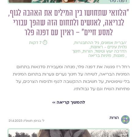
דפנה פלר
"הלוואי שתחושו בין המילים את האהבה לגוף,
לבריאה, לאנשים ולתחום הזה שהפך עבורי
למסע חיים" – ראיון עם דפנה פלר
//
ברית אמונים
,
גיל ההתבגרות
,
⏱️ 7 דקות
גלוית עיניים - ראיונות
,
הדרכה יעוץ וטיפול
,
הורות
,
חינוך
,
מוגנות
,
מיניות בריאה
רחל רז פגשה את דפנה פלר, מנחה ומעבירת סדנאות בתחום
המיניות הבריאה, לשיחה על חינוך נערים ונערות בתחום המיניות
בלי שיפוטיות, על חשיבות ההקשבה לגוף ולניסוח הצרכים, על
פתיחות השיח וגם על גבולותיו.
להמשך קריאה ››
הורות
ל׳ בניסן תשפ״ג 21.4.2023