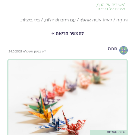
//
שירים על הגוף
,
שירים על פוריות
וְתוֹהָה / לְאֵיזוֹ אִשָּׁה אֶהֱפֹךְ / עִם רֶחֶם וְשַׁחֲלוֹת, / בְּלִי בֵּיצִיּוֹת.
להמשך קריאה ››
הורות
י"א בניסן תשפ"א 24.3.2021
גלויה מארחת