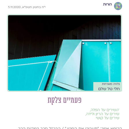
הורות
י"ח בחשון תשפ"א, 5.11.2020
גלויה מארחת
חלי טל שלם
פעמיים צלקת
//
שירים על הפלה
,
שירים על הריון ולידה
,
שירים על קושי
הָרוֹפֵא אָמַר: "תַּעֲבִירִי אֶת הַסַּכִּין." / הַבַּרְזֶל חָרַךְ בַּמָּקוֹם הָרַךְ.