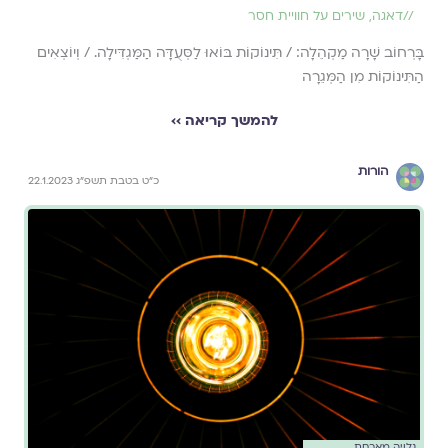
//
דאגה
,
שירים על חוויית חסר
בָּרְחוֹב שָׁרָה מַקְהֵלָה: / תִּינוֹקוֹת בּוֹאוּ לַסְּעֻדָּה הַמַּגְדִּילָה. / וְיוֹצְאִים
הַתִּינוֹקוֹת מִן הַמְּגֵרָה
להמשך קריאה ››
הורות
כ״ט בטבת תשפ״ג 22.1.2023
גלויה מארחת