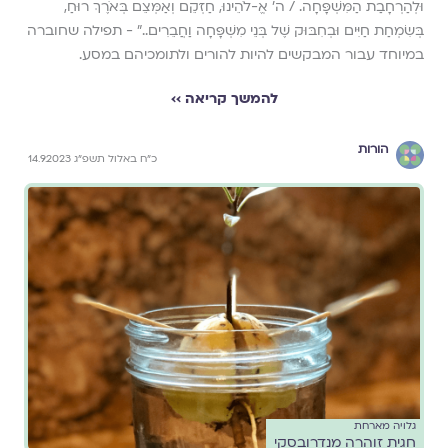
וּלְהַרְחָבַת הַמִּשְׁפָּחָה. / ה’ אֱ-לֹהֵינוּ, חַזְּקֵם וְאַמְּצֵם בְּאֹרֶךְ רוּחַ,
בְּשִׂמְחַת חַיִּים וּבְחִבּוּק שֶׁל בְּנֵי מִשְׁפָּחָה וַחֲבֵרִים.." - תפילה שחוברה
במיוחד עבור המבקשים להיות להורים ולתומכיהם במסע.
להמשך קריאה ››
הורות
כ״ח באלול תשפ״ג 14.9.2023
גלויה מארחת
חגית זוהרה מנדרובסקי