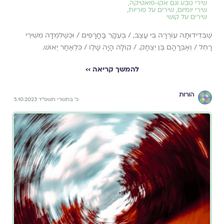
שירי טבע וגם אקו-פואטיקה
,
שירי יומיום
,
שירים על פוריות
,
שירים על קושי
שֶׁבְּדִידוּתָהּ עוֹרְרָה בִּי עֶצֶב, / בְּעִקָּר בָּחֳרָפִים / וּכְשֶׁלִּמְּדָה מִשִּׁירֵי
רָחֵל / וְאַבְרָהָם בֶּן יִצְחָק. / קוֹלָהּ הָיָה שָׁלֵו / כִּלְאַחַר יֵאוּשׁ.
להמשך קריאה ››
הורות
כ׳ בתשרי תשפ״ד 5.10.2023