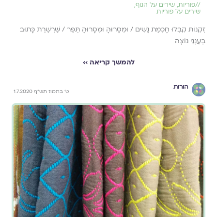
//
פוריות
,
שירים על הגוף
,
שירים על פוריות
זְקֵנוֹת קִבְּלוּ חָכְמַת נָשִׁים / וּמְסָרוּהָ וּמְסָרוּהָ תֶּפֶר / שַׁרְשֶׁרֶת כָּתוּב
בְּעַנְנֵי נוֹצָה
להמשך קריאה ››
הורות
ט' בתמוז תש"ף 1.7.2020