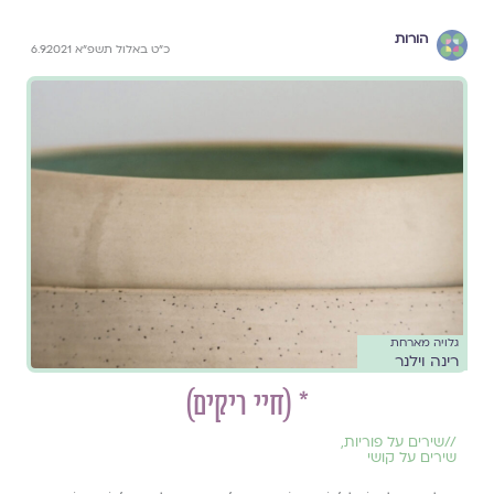
הורות
כ"ט באלול תשפ"א 6.9.2021
גלויה מארחת
רינה וילנר
* (חיי ריקים)
//
שירים על פוריות
,
שירים על קושי