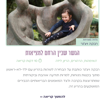
גלויה מארחת
רבקה ויצ׳נר
הגשר שבין הרחם למציאות
//
אימהות
,
הרהורים
,
הריון
,
לידה
⏱️ 10 דקות קריאה
רבקה ויצ׳נר כותבת על הבחירה לשהות בהריון עם ילד-לא-ראשון
מתוך בקשת נינוחות, למרות תודעה אוהבת וביקורתית
שמתרוצצת בקרבה ולצד המאמצים הבריאותיים הכבירים
המושקעים בהריון זה.
להמשך קריאה ››