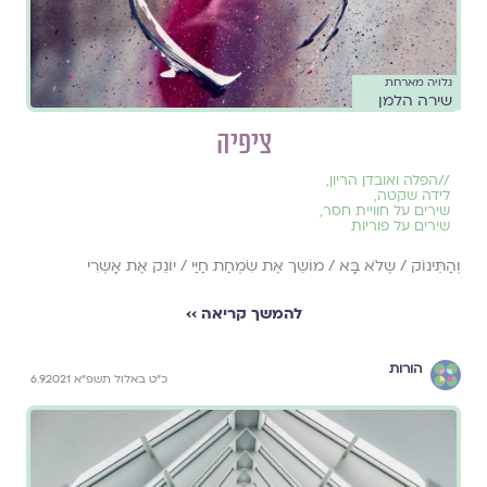
גלויה מארחת
שירה הלמן
ציפיה
//
הפלה ואובדן הריון
,
לידה שקטה
,
שירים על חוויית חסר
,
שירים על פוריות
וְהַתִִּינוֹק / שֶלֹא בָּא / מוֹשֵך אֶת שִׂמְחַת חַיַּי / יוֹנֵק אֶת אָשְרִי
להמשך קריאה ››
הורות
כ"ט באלול תשפ"א 6.9.2021