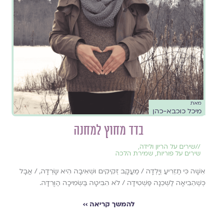
מאת
מיכל כוכבא-כהן
בדד מחוץ למחנה
//
שירים על הריון ולידה
,
שירים על פוריות
,
שמירת הלכה
אִשָּׁה כִּי תַזְרִיעַ וְיָלְדָה / מַעֲקָב זְקִיקִים וּשְׁאִיבָה הִיא שָׂרְדָה, / אֲבָל
כְּשֶׁהֵבִיאָה לַשְּׁכֵנָה פַּשְׁטִידָה / לֹא הִבִּיטָה בַּשְּׂמִיכָה הַוְּרֻדָּה.
להמשך קריאה ››