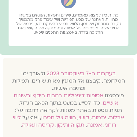
כאן תוכלו למצוא מאמרים, שירים ותפילות הנוגעים במשהו
מחוויית האתגר של מסע הפוריות ושל עיבוד פרק מתמשך
זה, גם ממרחק של זמן. הלוואי ונסייע בהענקת ידע, נירמול של
הסיטואציה, משב רוח של אמונה ובהמתקה של הקושי בעת
ההליכה בדרך, באמצעות התכנים שכאן.
בעקבות ה-7 באוקטובר 2023
ולאורך ימי
המלחמה, קיבצנו אל המגזין מאות שירים, תפילות
וכתיבה אישית.
פירסמנו
אסופות דיגיטליות רחבות היקף
ו
ראיונות
אישיים
, כדי לסייע במעט בתוך הכאב הגדול.
תגיות נוספות באתר מפנות לקריאה רחבה על:
אבלות
,
יתמות
,
קושי
,
חוויה של חסרון
, ואף על
ליווי
רוחני
,
אמונה
,
תקווה ותיקון
,
קריסה וגאולה
.