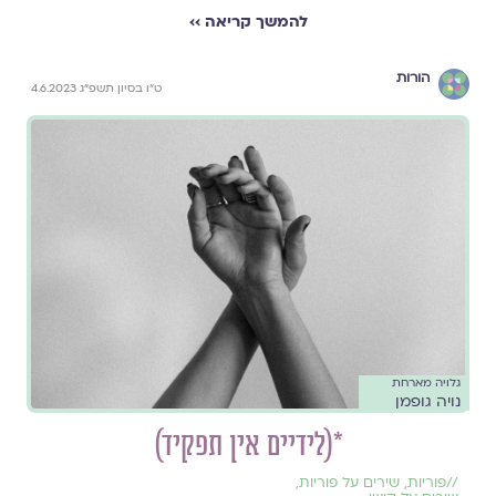
להמשך קריאה ››
הורות
ט״ו בסיון תשפ״ג 4.6.2023
גלויה מארחת
נויה גופמן
*(לידיים אין תפקיד)
//
פוריות
,
שירים על פוריות
,