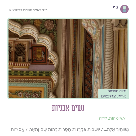
גוף
כ״ד באדר תשפ״ג 17.3.2023
גלויה מארחת
נורית צדרבוים
נשים אבניות
//
אימהות
,
לידה
נְשׁוֹתַיִךְ אֵלֶּה... / יוֹשְׁבוֹת בִּקְרָנוֹת חַסְרוֹת זֶהוּת שֵׁם וָתֹאַר, / אֲסוּרוֹת