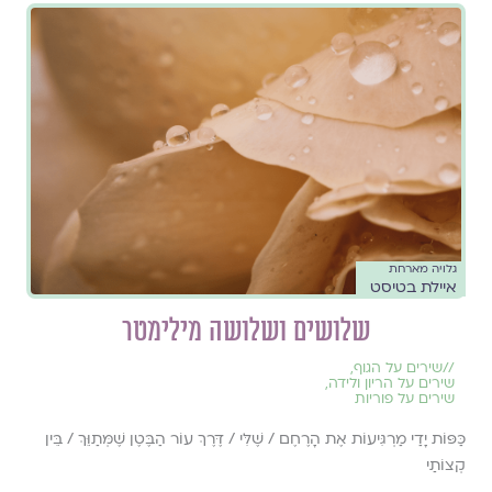
גלויה מארחת
איילת בטיסט
שלושים ושלושה מילימטר
//
שירים על הגוף
,
שירים על הריון ולידה
,
שירים על פוריות
כַּפּוֹת יָדַי מַרְגִּיעוֹת אֶת הָרֶחֶם / שֶׁלִּי / דֶּרֶךְ עוֹר הַבֶּטֶן שֶׁמְּתַוֵּךְ / בֵּין
קְצוֹתַי