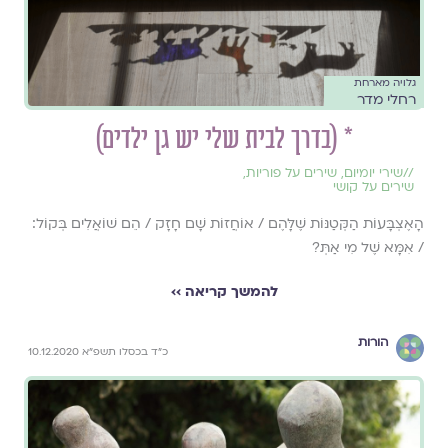
גלויה מארחת
רחלי מדר
* (בדרך לבית שלי יש גן ילדים)
//
שירי יומיום
,
שירים על פוריות
,
שירים על קושי
הָאֶצְבָּעוֹת הַקְּטַנּוֹת שֶׁלָּהֶם / אוֹחֲזוֹת שָׁם חָזָק / הֵם שׁוֹאֲלִים בְּקוֹל:
/ אִמָּא שֶׁל מִי אַתְּ?
להמשך קריאה ››
הורות
כ"ד בכסלו תשפ"א 10.12.2020