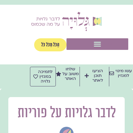
ילוג
תוכן
תפריט
הַכֹּל מִכֹּל כֹּל
שלחו
עשו מינוי
הציעו
לתמיכה
משוב על
למגזין
תוכן
במגזין
האתר
לאתר
גלויה
לדבר גלויות על פוריות