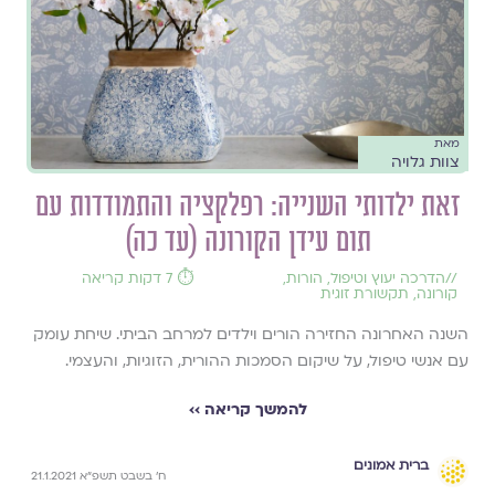
מאת
צוות גלויה
זאת ילדותי השנייה: רפלקציה והתמודדות עם
תום עידן הקורונה (עד כה)
//
הדרכה יעוץ וטיפול
,
הורות
,
⏱️ 7 דקות קריאה
קורונה
,
תקשורת זוגית
השנה האחרונה החזירה הורים וילדים למרחב הביתי. שיחת עומק
עם אנשי טיפול, על שיקום הסמכות ההורית, הזוגיות, והעצמי.
להמשך קריאה ››
ברית אמונים
ח׳ בשבט תשפ״א 21.1.2021