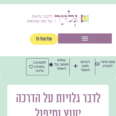
ילוג
תוכן
תפריט
הַכֹּל מִכֹּל כֹּל
שלחו
עשו מינוי
הציעו
לתמיכה
משוב על
למגזין
תוכן
במגזין
האתר
לאתר
גלויה
לדבר גלויות על הדרכה
יעוץ וטיפול