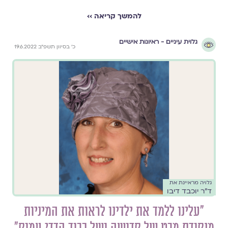
להמשך קריאה ››
גלוית עיניים - ראיונות אישיים
כ׳ בסיוון תשפ״ב 19.6.2022
גלויה מראיינת את
ד״ר יוכבד דיבו
״עלינו ללמד את ילדינו לראות את המיניות
מנקודת מבט של קדושה ושל כבוד הדדי עמוק״