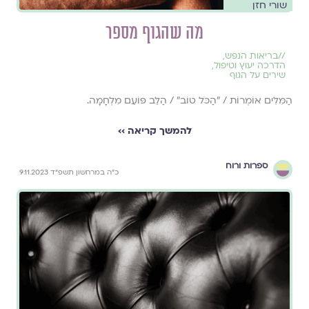
שורי חזן
מה שהגוף מספר
//
בריאות הנפש
,
הדרכה יעוץ וטיפול
,
שירים על הגוף
הַמִּלִּים אוֹמְרוֹת / "הַכֹּׁל טוֹב" / הַלֵּב פּוֹעֵם מִלְחָמָה.
להמשך קריאה ››
ספרות ורוח
כ"ה במרחשון תשפ"ד 9.11.2023