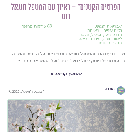
הפרטים הקטנים״ – ראיון עם המטפל חננאל
רוס
//
בריאות הנפש
,
⏱️ 5 דקות קריאה
גלוית עיניים - ראיונות
,
הדרכה יעוץ וטיפול
,
הלכה
,
לימוד תורה
,
מיניות בריאה
,
תקשורת זוגית
שוחחנו עם הרב והמטפל חננאל רוס ושמענו על הדומה והשונה
בין עולמו של פוסק לעולמו של מטפל ועל ההשראה ההדדית.
להמשך קריאה ››
הורות
ז׳ בשבט ה׳תשפ״ב 9.1.2022