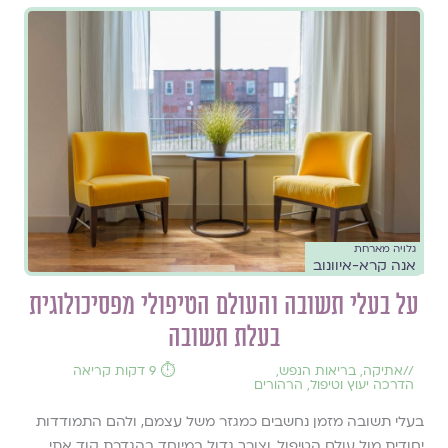
גלויה מארחת
אנה קרא-איוונוב
על בעלי תשובה והעולם הטיפולי מפסיכולוגית
בעלת תשובה
//
אתיקה
,
בריאות הנפש
,
⏱️ 9 דקות קריאה
הדרכה יעוץ וטיפול
,
הרהורים
בעלי תשובה מזמן נחשבים כמגזר משל עצמם, ולהם התמודדות
יחודית מול עולם הטיפול, וצורך גדול במיוחד בהגדרת קוד אתי