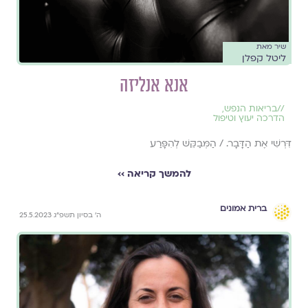
שיר מאת
ליטל קפלן
אנא אנליזה
//
בריאות הנפש
,
הדרכה יעוץ וטיפול
דִּרְשִׁי אֶת הַדָּבָר. / הַמְּבַקֵּשׁ לְהִפָּרַע
להמשך קריאה ››
ברית אמונים
ה׳ בסיון תשפ״ג 25.5.2023