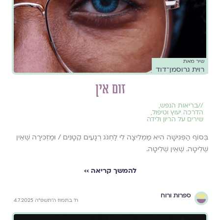
שיר מאת
רוית גרוסמן־דוד
זום אין
//
בריאות הנפש
,
הדרכה יעוץ וטיפול
,
שירים על הריון ולידה
בְּסוֹף הַפְּגִישָָׁה הִיא מַמְלִיצָה לִי לַחְגֹּג רְגָעִים קְטָנִּים / וּמַזְכִּירָה שֶׁאֵין
שְׁלִיטָה. שֶׁאֵין שְׁלִיטָה.
להמשך קריאה ››
ספרות ורוח
ח׳ בתמוז ה׳תשפ״ה 4.7.2025