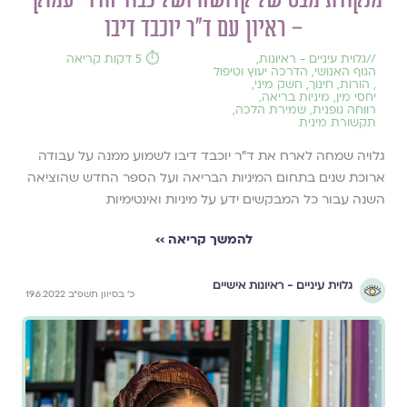
– ראיון עם ד״ר יוכבד דיבו
//
גלוית עיניים - ראיונות
,
⏱️ 5 דקות קריאה
הגוף האנושי
,
הדרכה יעוץ וטיפול
,
הורות
,
חינוך
,
חשק מיני
,
יחסי מין
,
מיניות בריאה
,
רווחה גופנית
,
שמירת הלכה
,
תקשורת מינית
גלויה שמחה לארח את ד״ר יוכבד דיבו לשמוע ממנה על עבודה
ארוכת שנים בתחום המיניות הבריאה ועל הספר החדש שהוציאה
השנה עבור כל המבקשים ידע על מיניות ואינטימיות
להמשך קריאה ››
גלוית עיניים - ראיונות אישיים
כ׳ בסיוון תשפ״ב 19.6.2022