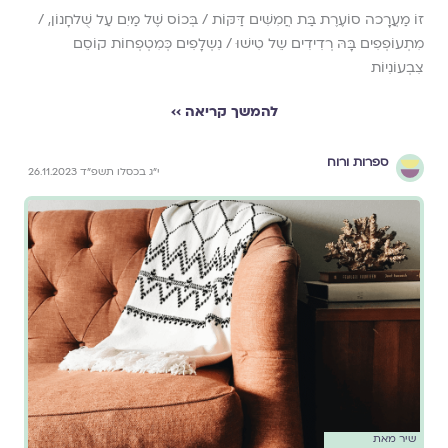
זוֹ מַעֲרָָכה סוֹעֶרֶת בַּת חֲמִשִּׁים דַּקּוֹת / בְּכוֹס שֶׁל מַיִם עַל שֻׁלחָנוֹן, /
מִתְעוֹפְפִים בָּהּ רְדִידִים שֵל טִישׁוּ / נִשְלָפִים כְּמִטְפְחוֹת קוֹסֵם
צִבְעוֹנִיוֹת
להמשך קריאה ››
ספרות ורוח
י״ג בכסלו תשפ״ד 26.11.2023
שיר מאת