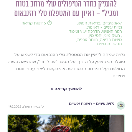
להעניק בחדר הטיפולים שלי מרחב בטוח
ומכיל״ – ראיון עם המטפלת טלי רוזנבאום
//
אקטיביזם
,
בריאות הנפש
,
⏱️ 5 דקות קריאה
גלוית עיניים - ראיונות
,
הגוף האנושי
,
הדרכה יעוץ וטיפול
,
חשק מיני
,
יחסי מין
,
מיניות בריאה
,
רווחה גופנית
,
תקשורת מינית
גלויה שמחה לראיין את המטפלת טלי רוזנבאום כדי לשמוע על
פועלה המקצועי, על הדרך ועל הספר ״אני לדודי״, שהוציאה בשנה
החולפת ועל המרחב הבטוח שהיא מבקשת ליצור עבור זוגות
ויחידים
להמשך קריאה ››
גלוית עיניים - ראיונות אישיים
כ׳ בסיוון תשפ״ב 19.6.2022