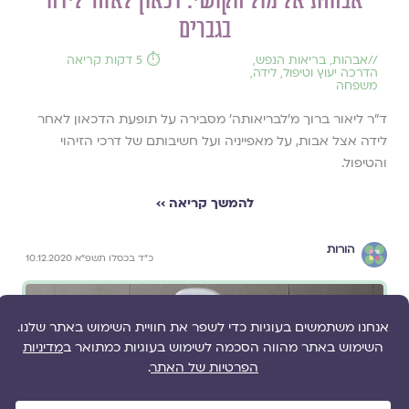
אבהוּת אל מול הקושי: דכאון לאחר לידה
בגברים
//
אבהות
,
בריאות הנפש
,
⏱️ 5 דקות קריאה
הדרכה יעוץ וטיפול
,
לידה
,
משפחה
ד"ר ליאור ברוך מ'לבריאותה' מסבירה על תופעת הדכאון לאחר
לידה אצל אבות, על מאפייניה ועל חשיבותם של דרכי הזיהוי
והטיפול.
להמשך קריאה ››
הורות
כ״ד בכסלו תשפ״א 10.12.2020