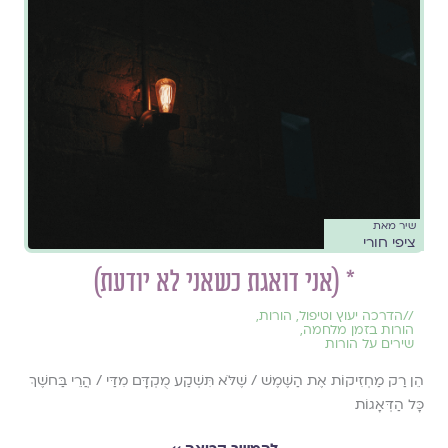
שיר מאת
ציפי חורי
* (אני דואגת כשאני לא יודעת)
//
הדרכה יעוץ וטיפול
,
הורות
,
הורות בזמן מלחמה
,
שירים על הורות
הֵן רַק מַחְזִיקוֹת אֶת הַשֶּׁמֶשׁ / שֶׁלֹּא תִּשְׁקַע מֻקְדָּם מִדַּי / הֲרֵי בַּחשֶׁךְ
כָּל הַדְּאָגוֹת