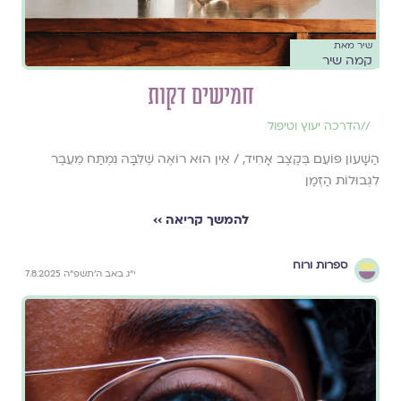
שיר מאת
קמה שיר
חמישים דקות
//
הדרכה יעוץ וטיפול
הַשָּׁעוֹן פּוֹעֵם בְּקֶצֶב אָחִיד, / אֵין הוּא רוֹאֶה שֶׁלִּבָּהּ נִמְתַּח מֵעֵבֶר
לִגְבוּלוֹת הַזְּמַן
להמשך קריאה ››
ספרות ורוח
י״ג באב ה׳תשפ״ה 7.8.2025