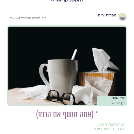
להמשך קריאה ››
ספרות ורוח
כ״ב בשבט תשפ״ד 1.2.2024
שיר מאת
רן שייט
* (אתה חושף את הרוח)
//
בריאות הנפש
,
הדרכה יעוץ וטיפול