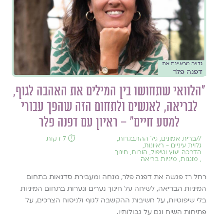
גלויה מראיינת את
דפנה פלר
"הלוואי שתחושו בין המילים את האהבה לגוף,
לבריאה, לאנשים ולתחום הזה שהפך עבורי
למסע חיים" – ראיון עם דפנה פלר
//
ברית אמונים
,
גיל ההתבגרות
,
⏱️ 7 דקות
גלוית עיניים - ראיונות
,
הדרכה יעוץ וטיפול
,
הורות
,
חינוך
,
מוגנות
,
מיניות בריאה
רחל רז פגשה את דפנה פלר, מנחה ומעבירת סדנאות בתחום
המיניות הבריאה, לשיחה על חינוך נערים ונערות בתחום המיניות
בלי שיפוטיות, על חשיבות ההקשבה לגוף ולניסוח הצרכים, על
פתיחות השיח וגם על גבולותיו.