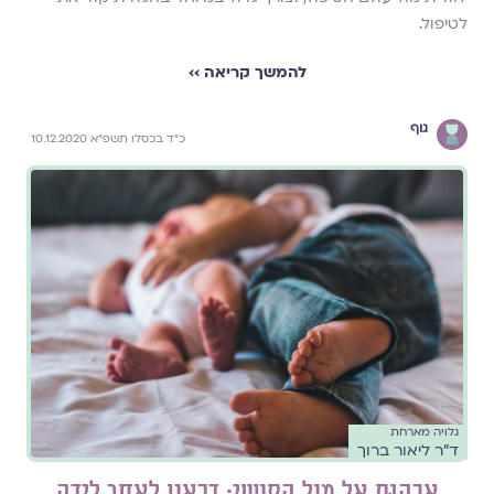
לטיפול.
להמשך קריאה ››
גוף
כ״ד בכסלו תשפ״א 10.12.2020
גלויה מארחת
ד"ר ליאור ברוך