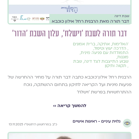
שבת דינה
דבר תורה מאת הרבנית רחל אילון כוכבא
דבר תורה לשבת ׳וישלח׳, עלון השבת ׳הדור׳
//
אלימות
,
אתיקה
,
ברית אמונים
,
הדרכה יעוץ וטיפול
,
התמודדות עם פגיעה מינית
,
מוגנות
,
שבוע התייצבות לצד דינה
,
שבת
,
תקווה ותיקון
הרבנית רחל אילון־כוכבא כתבה דבר תורה על מחיר ההחרשה של
פגיעות מיניות ועל הקריאה לתיקון בתחום ההשתקה, נוכח
ההתרחשויות בפרשת ׳וישלח׳
להמשך קריאה ››
גלוית עיניים - ראיונות אישיים
כ״ב במרחשוון ה׳תשפ״ו 13.11.2025