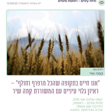
גלוית עיניים - ראיונות אישיים
י״ט באלול ה׳תשפ״ה 12.9.2025
ראיון עם
קמה שיר
"אנו חיים בתקופה שהכל מרפרף וחולף" –
ראיון גלוי עיניים עם המשוררת קמה שיר
//
אני-את/ה אני-זולת
,
גלוית עיניים - ראיונות
,
הדרכה יעוץ וטיפול
,
יצירה ויצירתיות
,
כתיבה