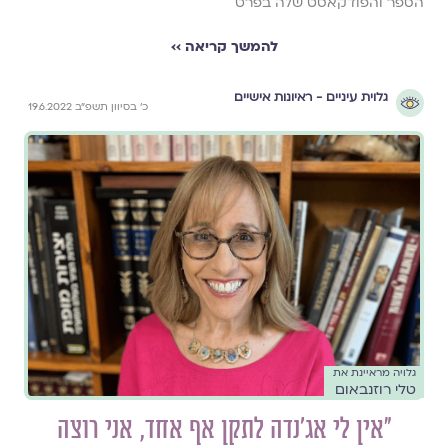
הספר והפודקאסט שלה בפרט
להמשך קריאה ››
גלוית עיניים - ראיונות אישיים
כ׳ בסיוון תשפ״ב 19.6.2022
גלויה מראיינת את
טלי רוזנבאום
״אין לי אג'נדה לתקן אף אחד, אני רוצה