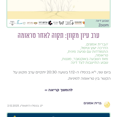
שבוע דינה
Zoom
ערב עיון מקוון: תקוה לאחר טראומה
//
ברית אמונים
,
הדרכה יעוץ וטיפול
,
התמודדות עם פגיעה מינית
,
טראומה
,
מאז השבעה באוקטובר
,
מוגנות
,
שבוע התייצבות לצד דינה
ביום שני, י״א בכסלו ה-1.12 בשעה 20:30 יתקיים ערב מקוון על
הקשר בין טראומה למיניות.
להמשך קריאה ››
ברית אמונים
י״ב בכסלו ה׳תשפ״ו, 2.12.2025