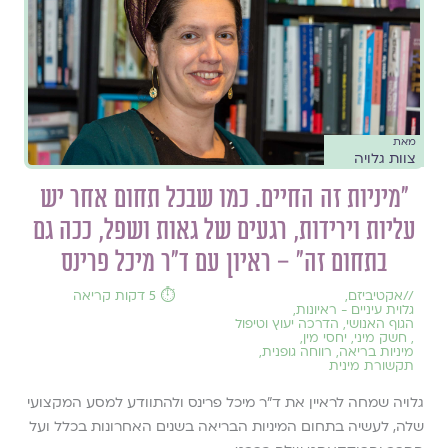
מאת
צוות גלויה
״מיניות זה החיים. כמו שבכל תחום אחר יש
עליות וירידות, רגעים של גאות ושפל, ככה גם
בתחום זה״ – ראיון עם ד״ר מיכל פרינס
//
אקטיביזם
,
⏱️ 5 דקות קריאה
גלוית עיניים - ראיונות
,
הגוף האנושי
,
הדרכה יעוץ וטיפול
,
חשק מיני
,
יחסי מין
,
מיניות בריאה
,
רווחה גופנית
,
תקשורת מינית
גלויה שמחה לראיין את ד״ר מיכל פרינס ולהתוודע למסע המקצועי
שלה, לעשיה בתחום המיניות הבריאה בשנים האחרונות בכלל ועל