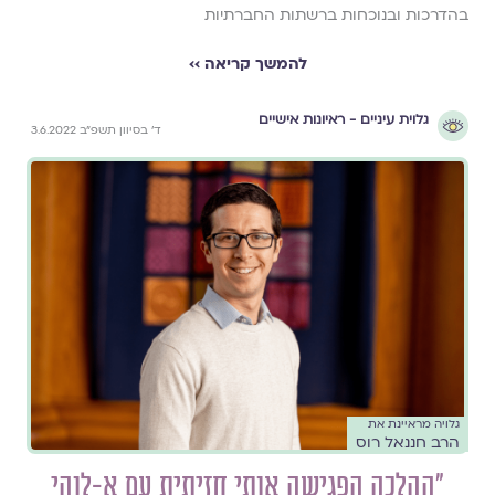
בהדרכות ובנוכחות ברשתות החברתיות
להמשך קריאה ››
גלוית עיניים - ראיונות אישיים
ד׳ בסיוון תשפ״ב 3.6.2022
גלויה מראיינת את
הרב חננאל רוס
״ההלכה הפגישה אותי חזיתית עם א-לוהי