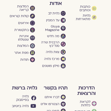
אודות
המלצות
כותבות
קריאה
וכותבים
גלוית לב
גלויות
קולות קוראים
מתארחות
על המגזין
אירועים
Gluya
Magazine
בתקשורת
מה חדש
איגרות
שנשלחו
הרבנית שרה
סגל־כץ
המלצות
צוות גלויה
מפת אתר
מרכז גלויה
תודות
מילון מושגים
הדרכות
תהיו בקשר
גלויה ברשת
והרצאות
גלויה
דברו איתנו
בפייסבוק
לקראת
הצטרפו אלינו
כלולות
גלויה ביוטיוב
תמכו בנו