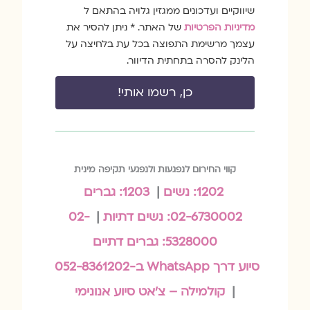
הסכמה
שיווקיים ועדכונים ממגזין גלויה בהתאם ל
מדיניות הפרטיות
של האתר. * ניתן להסיר את
עצמך מרשימת התפוצה בכל עת בלחיצה על
הלינק להסרה בתחתית הדיוור.
כן, רשמו אותי!
קווי החירום לנפגעות ולנפגעי תקיפה מינית
1202: נשים
|
1203: גברים
02-6730002: נשים דתיות
|
02-
5328000: גברים דתיים
סיוע דרך WhatsApp ב-052-8361202
|
קולמילה – צ'אט סיוע אנונימי