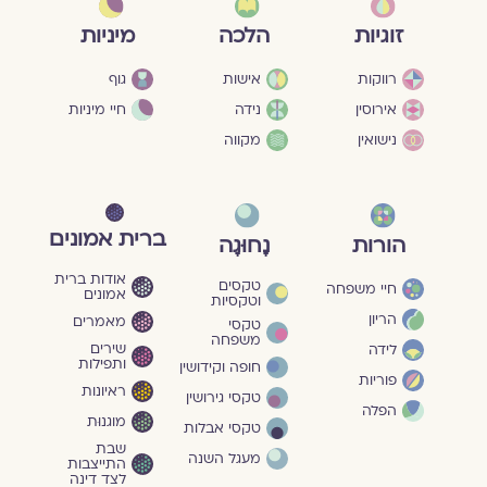
מיניות
זוגיות
הלכה
גוף
רווקות
אישות
חיי מיניות
אירוסין
נידה
נישואין
מקווה
ברית אמונים
הורות
נָחוּגָה
אודות ברית
טקסים
חיי משפחה
אמונים
וטקסיות
הריון
מאמרים
טקסי
משפחה
שירים
לידה
ותפילות
חופה וקידושין
פוריות
ראיונות
טקסי גירושין
הפלה
מוגנוּת
טקסי אבלות
שבת
מעגל השנה
התייצבות
לצד דינה