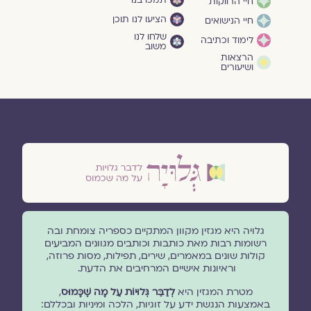
חיי הרווקות
הציעו לנו תוכן
חיי הנישואים
שלחו לנו
לימוד וכתיבה
משוב
הרצאות
ושיעורים
גלויה היא מגזין מקוון המתקיים כספריה צומחת ובה
רשומות רבות מאת כותבות וכותבים מגוונים המביעים
קולות שונים במאמרים, שירים, תפילות, מסות פרוזה,
וראיונות אישיים המרחיבים את הדעת.
מטרת המגזין היא
לְדַבֵּר גְּלוּיוֹת עַל מָה שֶׁכָּמוּס
,
באמצעות הנגשת ידע על זוגיות, הלכה ומיניות ובכללם: