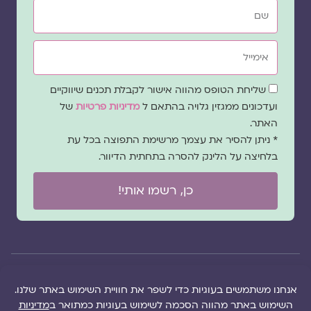
שם
אימייל
שדה
שליחת הטופס מהווה אישור לקבלת תכנים שיווקיים
הסכמה
ועדכונים ממגזין גלויה בהתאם ל
מדיניות פרטיות
של
האתר.
* ניתן להסיר את עצמך מרשימת התפוצה בכל עת
בלחיצה על הלינק להסרה בתחתית הדיוור.
כן, רשמו אותי!
© 2026 כל
במקרה
הוקם ב ❤ על ידי –
הזכויות של מגזין
של
לימונדה 2.0
| מיתוג:
מפת אתר
|