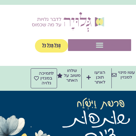
ילוג
תוכן
תפריט
הַכֹּל מִכֹּל כֹּל
שלחו
עשו מינוי
הציעו
לתמיכה
משוב על
למגזין
תוכן
במגזין
האתר
לאתר
גלויה