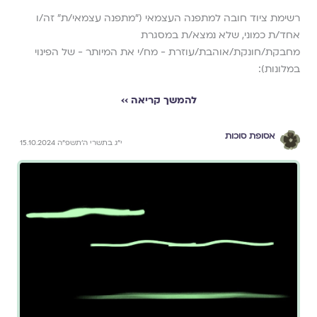
רשימת ציוד חובה למתפנה העצמאי (״מתפנה עצמאי/ת״ זה/ו
אחד/ת כמוני, שלא נמצא/ת במסגרת
מחבקת/חונקת/אוהבת/עוזרת - מח/י את המיותר - של הפינוי
במלונות):
להמשך קריאה ››
אסופת סוכות
י״ג בתשרי ה׳תשפ״ה 15.10.2024