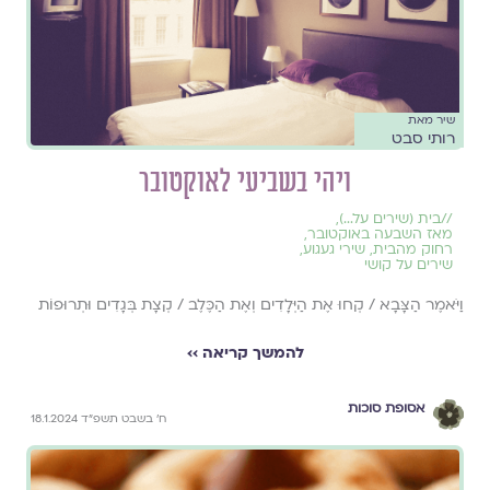
שיר מאת
רותי סבט
ויהי בשביעי לאוקטובר
//
בית (שירים על...)
,
מאז השבעה באוקטובר
,
רחוק מהבית
,
שירי געגוע
,
שירים על קושי
וַיֹּאמֶר הַצָּבָא / קְחוּ אֶת הַיְּלָדִים וְאֶת הַכֶּלֶב / קְצָת בְּגָדִים וּתְרוּפוֹת
להמשך קריאה ››
אסופת סוכות
ח׳ בשבט תשפ״ד 18.1.2024