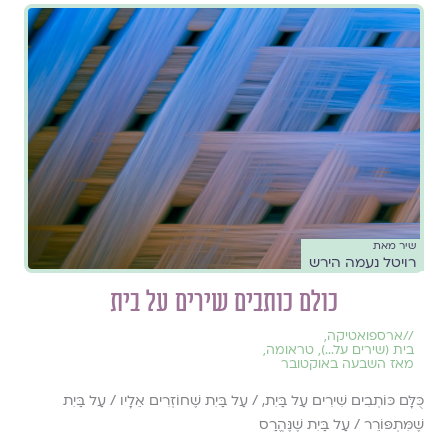
שיר מאת
רויטל נעמה הירש
כולם כותבים שירים על בית
//
ארספואטיקה
,
בית (שירים על...)
,
טראומה
,
מאז השבעה באוקטובר
כֻּלָּם כּוֹתְבִים שִׁירִים עַל בַּיִת, / עַל בַּיִת שֶׁחוֹזְרִים אֵלָיו / עַל בַּיִת
שֶׁמִּתְפּוֹרֵר / עַל בַּיִת שֶׁנֶּהֱרַס