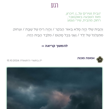
רגע
//
בית (שירים על...)
,
זיכרון
,
מאז השבעה באוקטובר
,
רחוק מהבית
,
שירי געגוע
וְהַבַּיִת שֶׁלִּי הָיָה מָלֵא בְּאוֹר הַבֹּקֶר / וְהָיָה רֵיחַ שֶׁל שַׁבָּת / וּצְחוֹק
מִתְגַּלְגֵּל שֶׁל יֶלֶד / וַאֲנִי בְּכָל מָקוֹם / מִלְּבַד הַבַּיִת הַזֶּה.
להמשך קריאה ››
אסופת סוכות
י״ג בתשרי ה׳תשפ״ה 15.10.2024