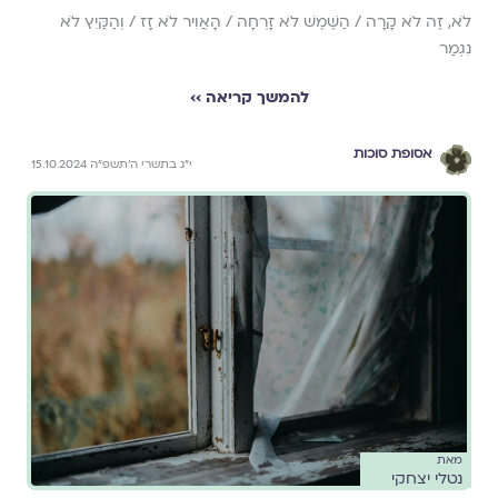
לֹא, זֶה לֹא קָרָה / הַשֶּׁמֶשׁ לֹא זָרְחָה / הָאֲוִיר לֹא זָז / וְהַקַּיִץ לֹא
נִגְמַר
להמשך קריאה ››
אסופת סוכות
י״ג בתשרי ה׳תשפ״ה 15.10.2024
מאת
נטלי יצחקי