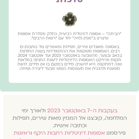
״הביתה״ – אסופה דיגיטלית רביעית, כחלק מסדרת אסופות
שיצרנו ב״מגזין גלויה״ יחד עם "רשות הרבים".
באסופה מאוגדים שירים, תפילות ומאמרים של כותבות.ים
רבים. האסופות משקפות את ההתמודדות בשנה החולפת
בכאב ובצער, מהשבעה באוקטובר 2023 ועד אוקטובר 2024.
תקוות פרוייקט האסופות הדיגיטליות ל׳עונת החגים׳ במלאות
שנה למתקפה היא להעניק מילים במקום בו אין מילים, להוות
משענת ולהנכיח את תעצומות הנפש מבעד ליצירה ושיחה.
בעקבות ה-7 באוקטובר 2023
ולאורך ימי
המלחמה, קיבצנו אל המגזין מאות שירים, תפילות
וכתיבה אישית.
פירסמנו
אסופות דיגיטליות רחבות היקף
ו
ראיונות