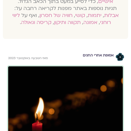
אישיים
, כדי לסייע במעט בתוך הכאב הגדול.
תגיות נוספות באתר מפנות לקריאה רחבה על:
אבלות
,
יתמות
,
קושי
,
חוויה של חסרון
, ואף על
ליווי
רוחני
,
אמונה
,
תקווה ותיקון
,
קריסה וגאולה
.
אסופת אחרי החגים
מאז השבעה באוקטובר 2023