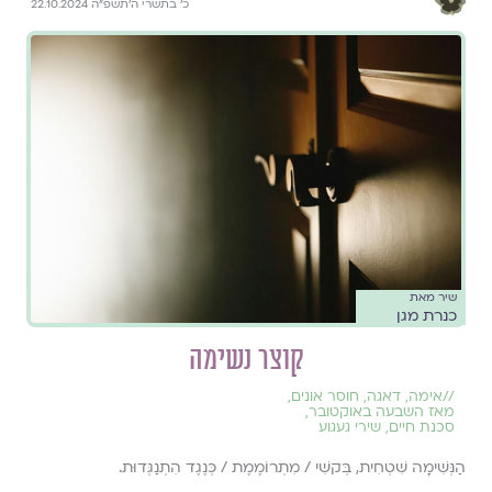
כ׳ בתשרי ה׳תשפ״ה 22.10.2024
שיר מאת
כנרת מגן
קוצר נשימה
//
אימה
,
דאגה
,
חוסר אונים
,
מאז השבעה באוקטובר
,
סכנת חיים
,
שירי געגוע
הַנְּשִׁימָה שִׁטְחִית, בְּקשִׁי / מִתְרוֹמֶמֶת / כְּנֶגֶד הִתְנַגְּדוּת.