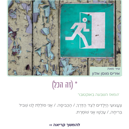
שיר מאת
איריס מוסן אלון
* (זה הכל)
//
מאז השבעה באוקטובר
צַעֲצוּעֵי הַיְּלָדִים לְצַד הַדֶּרֶךְ, / הַכְּבִיסָה. / אֲנִי סוֹלֶלֶת לָנוּ שְׁבִיל
בְּרִיחָה, / עַכְשָׁו אֲנִי שׁוֹמֶרֶת.
להמשך קריאה ››