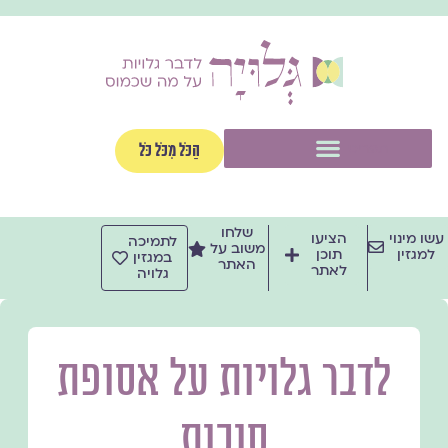
ילוג
תוכן
תפריט
הַכֹּל מִכֹּל כֹּל
שלחו
עשו מינוי
הציעו
לתמיכה
משוב על
למגזין
תוכן
במגזין
האתר
לאתר
גלויה
לדבר גלויות על אסופת
סוכות