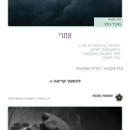
שיר מאת
מיכל גולני
אחרי
//
אימה
,
בית (שירים על...)
,
התמוטטות
,
חורבן
,
מאז השבעה באוקטובר
,
שירי משבר
בַּיִת בַּקִּבּוּץ / כֵּלִים מְנֻתָּצִים
להמשך קריאה ››
אסופת סוכות
י״ג בתשרי ה׳תשפ״ה 15.10.2024