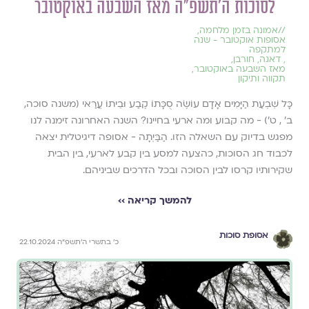
לסוכות ה׳תשפ״ה מאז השבעה באוקטובר
//
אמונה בזמן מלחמה
,
אסופות אוקטובר - שנה
למתקפה
,
דאגה
,
חורבן
,
מאז השבעה באוקטובר
,
תקווה ותיקון
כָּל שִׁבְעַת הַיָּמִים אָדָם עוֹשֶׂה סֻכָּתוֹ קֶבַע וּבֵיתוֹ עֲרַאי (משנה סוכה,
ב' , ט') - מה קבוע ומה ארעי בחיינו? השנה האחרונה זימנה לנו
מפגש בדיוק עם השאלה הזו. הַבַּיְתָה - אסופה דיגיטלית יצאה
לכבוד חג הסוכות, כהצעה למסע בין קבע לארעי, בין הבית
שקירותיו קרסו לבין הסוכה ובכל הדרכים שביניהם.
להמשך קריאה ››
אסופת סוכות
כ׳ בתשרי ה׳תשפ״ה 22.10.2024