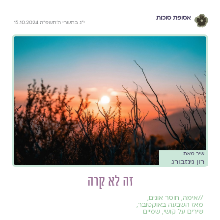
אסופת סוכות
י״ג בתשרי ה׳תשפ״ה 15.10.2024
שיר מאת
רון גינזבורג
זה לא קרה
//
אימה
,
חוסר אונים
,
מאז השבעה באוקטובר
,
שירים על קושי
,
שמיים