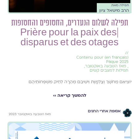
תפילה מאת
הרב מישאל ציון
תפילה לשלום הנעדרים, החטופים והחטופות
|Prière pour la paix des
disparus et des otages
//
(en français) Contenu pour
Pâque 2025
,
מאז השבעה באוקטובר
,
תפילות למצבים קשים
יוֹצִיאֵם מֵחֹשֶׁךְ וְצַלְמָוֶת וִישִׁיבֵם מְהֵרָה לְחֵיק מִשְׁפְּחוֹתֵיהֶם
להמשך קריאה ››
אסופת אחרי החגים
מאז השבעה באוקטובר 2023