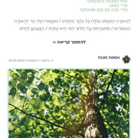
מאז השבעה באוקטובר
,
שירי געגוע
,
שירי טבע וגם אקו-פואטיקה
לִכְאוֹרָה הַשֶּׁמֶשׁ עוֹלָה כָּל בֹּקֶר מֵחָדָשׁ / מִצַּוָּארוֹ שֶׁל הַר לִכְאוֹרָה
הַצִּפּוֹרִים / מִתְוַכְּחוֹת עַל חַלּוֹנִי לְמִי הִיא שַׁיֶּכֶת / הַגַּעֲגוּעַ לַחַיִּים
להמשך קריאה ››
אסופת סוכות
כ׳ בתשרי ה׳תשפ״ה 22.10.2024