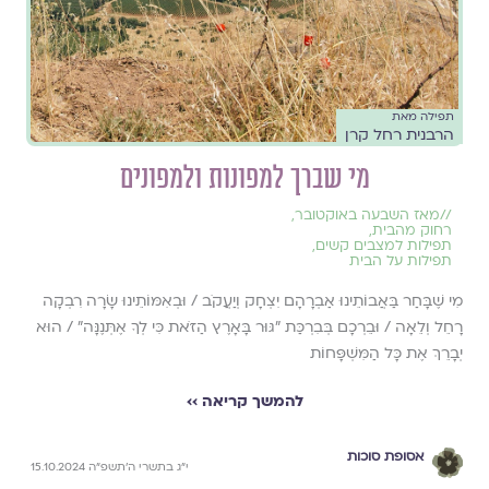
תפילה מאת
הרבנית רחל קרן
מי שברך למפונות ולמפונים
//
מאז השבעה באוקטובר
,
רחוק מהבית
,
תפילות למצבים קשים
,
תפילות על הבית
מִי שֶׁבָּחַר בַּאֲבוֹתֵינוּ אַבְרָהָם יִצְחָק וְיַעֲקֹב / וּבְאִמּוֹתֵינוּ שָׂרָה רִבְקָה
רָחֵל וְלֵאָה / וּבֵרְכָם בְּבִרְכַּת "גּוּר בָּאָרֶץ הַזֹּאת כִּי לְךָ אֶתְּנֶנָּה" / הוּא
יְבָרֵךְ אֶת כָּל הַמִּשְׁפָּחוֹת
להמשך קריאה ››
אסופת סוכות
י״ג בתשרי ה׳תשפ״ה 15.10.2024