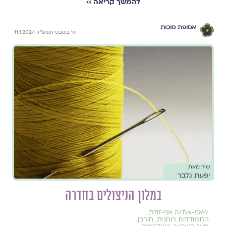
להמשך קריאה ››
אסופת סוכות
א׳ בשבט תשפ״ד 11.1.2024
שיר מאת
יפעת גלבר
במלון הניצולים בחדרה
//
אני-את/ה אני-זולת
,
התמודדות רוחנית
,
חורבן
,