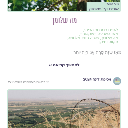
שיר מאת
אורית קלופשטוק
מה שלומך
//
חיים במרחב הביתי
,
מאז השבעה באוקטובר
,
מה שלומך
,
שגרה בזמן מלחמה
,
תקווה ותיקון
מֵאָז שֶׁזֶּה קָרָה אֲנִי חַיָּה יוֹתֵר
להמשך קריאה ››
אסופת דינה 2024
י״ג בתשרי ה׳תשפ״ה 15.10.2024