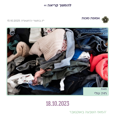
להמשך קריאה ››
אסופת סוכות
י״ג בתשרי ה׳תשפ״ה 15.10.2025
מאת
חיה שלי
18.10.2023
//
מאז השבעה באוקטובר