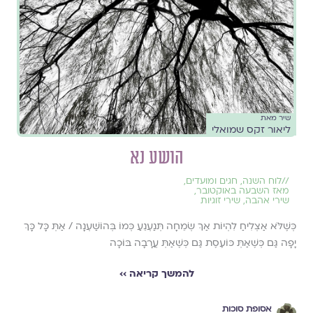
שיר מאת
ליאור זקס שמואלי
הושע נא
//
לוח השנה, חגים ומועדים
,
מאז השבעה באוקטובר
,
שירי אהבה
,
שירי זוגיות
כְּשֶׁלֹּא אַצְלִיחַ לִהְיוֹת אַךְ שְׂמֵחָה תְּנַעְנֵעַ כְּמוֹ בְּהוֹשַׁעְנָה / אַתְּ כָּל כָּךְ
יָפָה גַּם כְּשֶׁאַתְּ כּוֹעֶסֶת גַּם כְּשֶׁאַתְּ עֲרָבָה בּוֹכָה
להמשך קריאה ››
אסופת סוכות