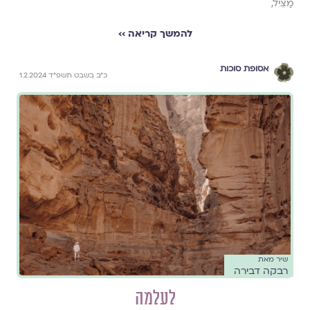
מַצִּיל,
להמשך קריאה ››
אסופת סוכות
כ״ב בשבט תשפ״ד 1.2.2024
שיר מאת
רבקה דבירה
לעלמה