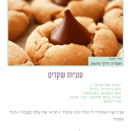
שיר מאת
תמרה לילך מזומן
עוגיות שקדים
//
בית (שירים על...)
,
חיים במרחב הביתי
,
מאז השבעה באוקטובר
,
שגרה בזמן מלחמה
,
שירי זוגיות
,
שירי יומיום
אֲנִי רוֹצָה שֶׁתַּגִּידִי לִי הַכֹּל יִהְיֶה בְּסֵדֶר / תִּרְאִי אַתְּ עֹלָה מַעֲלָה / הַכֹּל
יִסְתַּדֵּר