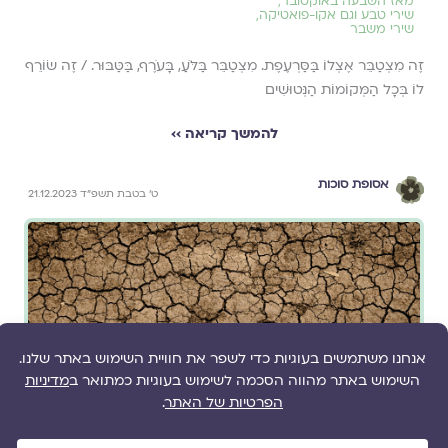
מאז השבעה באוקטובר
,
שירי טבע וגם אקו-פואטיקה
,
שירי משבר
זֶה מִצְטַבֵּר אֶצְלוֹ בַּסַּרְעֶפֶת. מִצְטַבֵּר בַּלֹּעַ, בָּעֹרֶף, בַּטַּבּוּר. / זֶה שׂוֹרֵף
לוֹ בְּכָל הַמְּקוֹמוֹת הַנְּטוּשִׁים
להמשך קריאה ››
אסופת סוכות
ט׳ בטבת תשפ״ד 21.12.2023