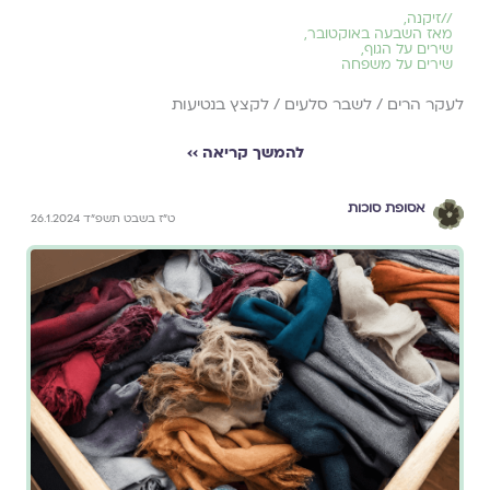
//
זיקנה
,
מאז השבעה באוקטובר
,
שירים על הגוף
,
שירים על משפחה
לעקר הרים / לשבר סלעים / לקצץ בנטיעות
להמשך קריאה ››
אסופת סוכות
ט״ז בשבט תשפ״ד 26.1.2024