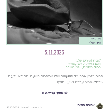
שיר מאת
חיה שלי
5.11.2023
//
בית (שירים על...)
,
מאז השבעה באוקטובר
,
רחוק מהבית
,
שירי משבר
הבית בזמן אחר. כל השעונים שלו ממהרים בשעה. הם לא יודעים
שבתל-אביב עברנו לשעון חורף.
להמשך קריאה ››
אסופת סוכות
י״ג בתשרי ה׳תשפ״ה 15.10.2024