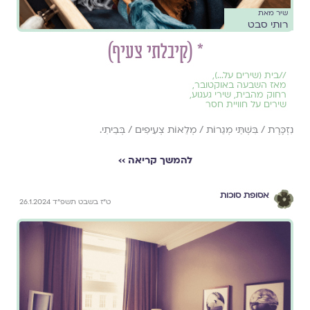
שיר מאת
רותי סבט
* (קיבלתי צעיף)
//
בית (שירים על...)
,
מאז השבעה באוקטובר
,
רחוק מהבית
,
שירי געגוע
,
שירים על חוויית חסר
נִזְכֶּרֶת / בִּשְׁתֵּי מְגֵרוֹת / מְלֵאוֹת צְעִיפִים / בְּבֵיתִי.
להמשך קריאה ››
אסופת סוכות
ט״ז בשבט תשפ״ד 26.1.2024