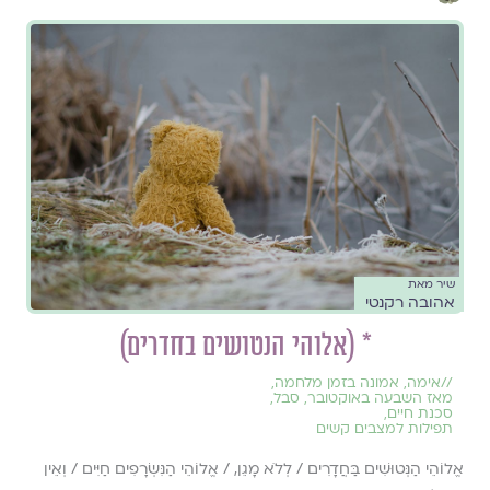
שיר מאת
אהובה רקנטי
* (אלוהי הנטושים בחדרים)
//
אימה
,
אמונה בזמן מלחמה
,
מאז השבעה באוקטובר
,
סבל
,
סכנת חיים
,
תפילות למצבים קשים
אֱלוֹהֵי הַנְּטוּשִׁים בַּחֲדָרִים / לְלֹא מָגֵן, / אֱלוֹהֵי הַנִּשְׂרָפִים חַיִּים / וְאֵין