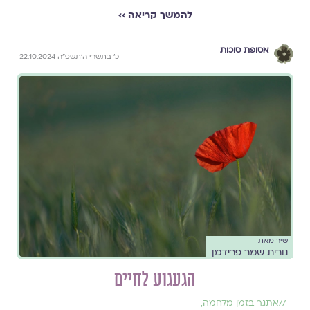
להמשך קריאה ››
אסופת סוכות
כ׳ בתשרי ה׳תשפ״ה 22.10.2024
שיר מאת
נורית שמר פרידמן
הגעגוע לחיים
//
אתגר בזמן מלחמה
,