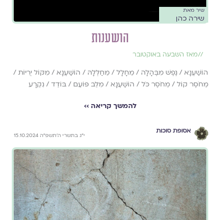
שיר מאת
שירה כהן
הושענות
//
מאז השבעה באוקטובר
הוֹשַׁעְנָא / נֶפֶשׁ מִבֶּהָלָה / מֵחָלָל / מֵחַלְּלָהּ / הוֹשַׁעְנָא / מִקּוֹל יְרִיּוֹת /
מֵחֹסֶר קוֹל / מֵחֹסֶר כֹּל / הוֹשַׁעְנָא / מִלֵּב פּוֹעֵם / בּוֹדֵד / נִקְרָע
להמשך קריאה ››
אסופת סוכות
י״ג בתשרי ה׳תשפ״ה 15.10.2024