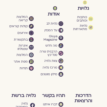
גלויות
אודות
המלצות
כותבות
קריאה
וכותבים
גלוית לב
גלויות
קולות קוראים
מתארחות
על המגזין
אירועים
Gluya
Magazine
בתקשורת
מה חדש
איגרות
שנשלחו
הרבנית שרה
סגל־כץ
המלצות
צוות גלויה
מפת אתר
מרכז גלויה
תודות
מילון מושגים
הדרכות
תהיו בקשר
גלויה ברשת
והרצאות
גלויה
דברו איתנו
בפייסבוק