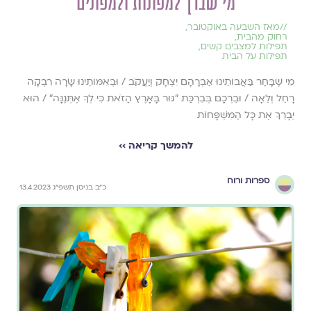
מי שברך למפונות ולמפונים
//
מאז השבעה באוקטובר
,
רחוק מהבית
,
תפילות למצבים קשים
,
תפילות על הבית
מִי שֶׁבָּחַר בַּאֲבוֹתֵינוּ אַבְרָהָם יִצְחָק וְיַעֲקֹב / וּבְאִמּוֹתֵינוּ שָׂרָה רִבְקָה
רָחֵל וְלֵאָה / וּבֵרְכָם בְּבִרְכַּת "גּוּר בָּאָרֶץ הַזֹּאת כִּי לְךָ אֶתְּנֶנָּה" / הוּא
יְבָרֵךְ אֶת כָּל הַמִּשְׁפָּחוֹת
להמשך קריאה ››
ספרות ורוח
כ״ב בניסן תשפ״ג 13.4.2023