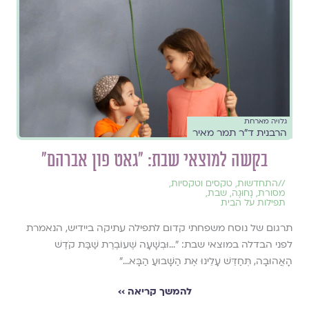
גלויה מארחת
הרבנית ד״ר תמר מאיר
בקשה למוצאי שבת: "גאט פון אברהם"
//
התחדשות
,
טקסים וטקסיות
,
מסורת
,
נָחוּגָה
,
שבת
,
תפילות על הבית
תרגום של נוסח משפחתי קדום לתפילה עתיקה ביידיש, הנאמרת
לפני הבדלה במוצאי שבת: ״...וּבְשָׁעָה שֶׁעוֹבֶרֶת שַׁבַּת קֹדֶשׁ
הָאֲהוּבָה, תְּחַדֵּשׁ עָלֵינוּ אֶת הַשָּׁבוּעַ הַבָּא...״
להמשך קריאה ››