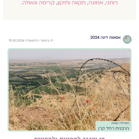
רוחני
,
אמונה
,
תקווה ותיקון
,
קריסה וגאולה
.
אסופת דינה 2024
י״ג בתשרי ה׳תשפ״ה 15.10.2024
תפילה מאת
הרבנית רחל קרן