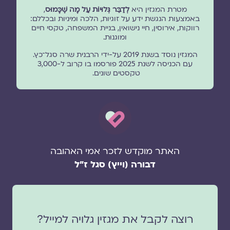
מטרת המגזין היא
לְדַבֵּר גְּלוּיוֹת עַל מָה שֶׁכָּמוּס
,
באמצעות הנגשת ידע על זוגיות, הלכה ומיניות ובכללם:
רווקות, אירוסין, חיי נישואין, בניית המשפחה, טקסי חיים
ומוגנוּת.
המגזין נוסד בשנת 2019 על-ידי הרבנית שרה סגל־כץ.
עם הכניסה לשנת 2025 פורסמו בו קרוב ל-3,000
טקסטים שונים.
האתר מוקדש לזכר אמי האהובה
דבורה (וייץ) סגל ז"ל
רוצה לקבל את מגזין גלויה למייל?