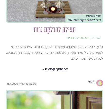
גלויה מארחת
ד"ר ליאור זקס שמואלי
תפילה להדלקת נרות
//
שבת
,
תפילות על הבית
ה' אֱ-לֹהַי, יְהִי רָצוֹן מִלְּפָנֶיךָ שֶׁבִּזְכוּת הַדְלָקַת נֵרוֹת אֵלּוּ שֶׁהִדְלַקְתִּי
לְפָנֶיךָ נִזְכֶּה לְהָאִיר בְּכָל הָעוֹלָמוֹת, לְהָאִיר אֶת כָּל הַלְּבָבוֹת הָעֲצוּבִים,
לְנַקּוֹת מִכָּל צַעַר וּכְאֵב
להמשך קריאה ››
זוגיות
כ"ב בניסן תש"ף 16.4.2020