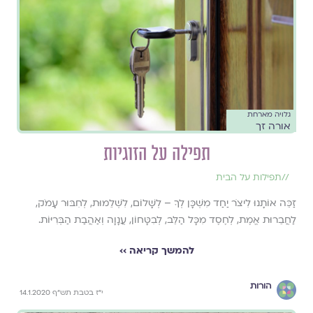
גלויה מארחת
אורה זך
תפילה על הזוגיות
//
תפילות על הבית
זַכֵּה אוֹתָנוּ לִיצֹר יַחַד מִשְׁכָּן לְךָ – לְשָׁלוֹם, לִשְׁלֵמוּת, לְחִבּוּר עָמֹק,
לַחֲבֵרוּת אֱמֶת, לְחֶסֶד מִכָּל הַלֵּב, לְבִטָּחוֹן, עֲנָוָה וְאַהֲבַת הַבְּרִיּוֹת.
להמשך קריאה ››
הורות
י"ז בטבת תש"ף 14.1.2020