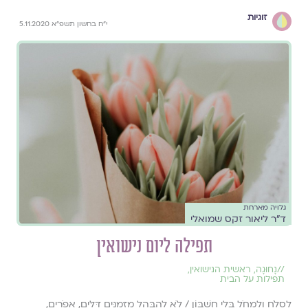
זוגיות
י״ח בחשון תשפ״א 5.11.2020
גלויה מארחת
ד"ר ליאור זקס שמואלי
תפילה ליום נישואין
//
נָחוּגָה
,
ראשית הנישואין
,
תפילות על הבית
לִסְלֹחַ וְלִמְחֹל בְּלִי חֶשְׁבּוֹן / לֹא לְהִבָּהֵל מִזְּמַנִּים דַּלִּים, אֲפֹרִים,