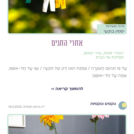
גלויה מארחת
יסמין בוקעי
אחרי החגים
//
שירי זוגיות
,
שירי יומיום
,
תפילות על הבית
עַל פִּי תְּהוֹם הַשִּׁגְרָה / נִמְתַּח חוּט דַּק שֶׁל תִּקְוָה / אֲנִי עַל חַד-אוֹפַנִּי,
אַתָּה עַל חַד-אוֹפַנְּךָ
להמשך קריאה ››
טקסים וטקסיות
י״ג בניסן תשפ״ב 14.4.2022