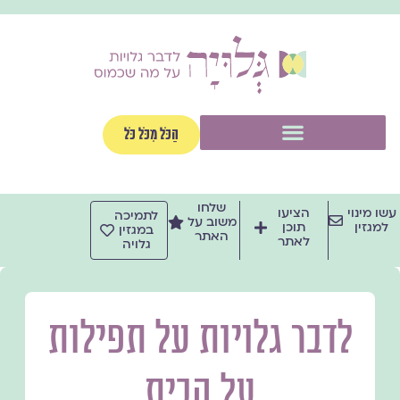
ילוג
תוכן
תפריט
הַכֹּל מִכֹּל כֹּל
שלחו
עשו מינוי
הציעו
לתמיכה
משוב על
למגזין
תוכן
במגזין
האתר
לאתר
גלויה
לדבר גלויות על תפילות
על הבית