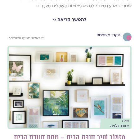
שְׁחֹרִים אוֹ אֲדֻמִּים / לִמְצֹא נִיצוֹצוֹת כְּשֶׁכֵּלִים נִשְׁבָּרִים
להמשך קריאה ››
טקסי משפחה
י"ז באלול תש"ף 6.9.2020
מאת
צוות גלויה
מִזְמוֹר שִׁיר חֲנֻכַּת הַבַּיִת – טקס חנוכת הבית