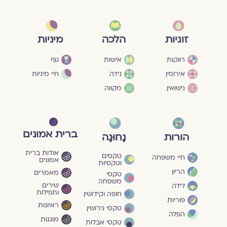
מיניות
זוגיות
הלכה
גוף
רווקות
אישות
חיי מיניות
אירוסין
נידה
נישואין
מקווה
ברית אמונים
הורות
נָחוּגָה
אודות ברית
טקסים
חיי משפחה
אמונים
וטקסיות
הריון
מאמרים
טקסי
משפחה
שירים
לידה
ותפילות
חופה וקידושין
פוריות
ראיונות
טקסי גירושין
הפלה
מוגנוּת
טקסי אבלות