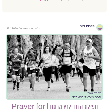
ספרות ורוח
כ״ה בניסן ה׳תשפ״ו 12.4.2026
תפילה מאת
הרב מיכאל גרץ ז״ל
תפילת הדרך לרץ מרתון | Prayer for