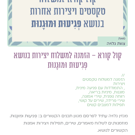
מאת
צוות גלויה
קול קורא – הזמנה למשלוח יצירות בנושא
פְּגִיעוּת וּמוּגָנוּת
//
הזמנה למשלוח טקסטים
ויצירות
,
התמודדות עם פגיעה מינית
,
מוגנות
,
מיניות בריאה
,
רווחה גופנית
,
שירי אמונה
,
שירי פרידה
,
שירים על קושי
,
תפילות למצבים קשים
מגזין גלויה עתיד לפרסם מגוון תכנים הקשורים ב: פְּגִיעוּת וּמוּגָנוּת.
מוזמנות.ים לשלוח מאמרים, שירים, תפילות ויצירות אמנות
הקשורים לנושא.