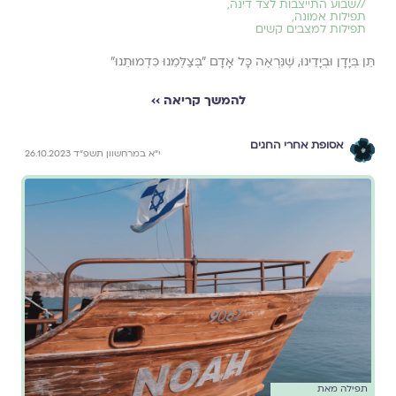
//
שבוע התייצבות לצד דינה
,
תפילות אמונה
,
תפילות למצבים קשים
תֵּן בְּיָדָן וּבְיָדֵינוּ, שֶׁנִּרְאֶה כָּל אָדָם "בְּצַלְּמֵנוּ כִּדְמוּתֵנוּ"
להמשך קריאה ››
אסופת אחרי החגים
י״א במרחשוון תשפ״ד 26.10.2023
תפילה מאת