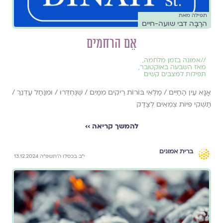
תפילה מאת
הרַבָּה דבי שועה-חיים
אֵם הרחמים
//
אמונה בזמן מלחמה
,
מאז השבעה באוקטובר
,
תפילות למצבים קשים
אָנָּא עֵין הַחַיִּים / מַלְּאִי בּוֹרוֹת רֵיקִים מִמַּיִם / שֶׁנֶּחְדֵּרוּ / וּמִנַּחַל עֶדְנֵךְ /
תַּשְׁקִי פִּיּוֹת צְמֵאִים לְצֶדֶק
להמשך קריאה ››
ברית אמונים
י״ב בכסלו ה׳תשפ״ה 13.12.2024