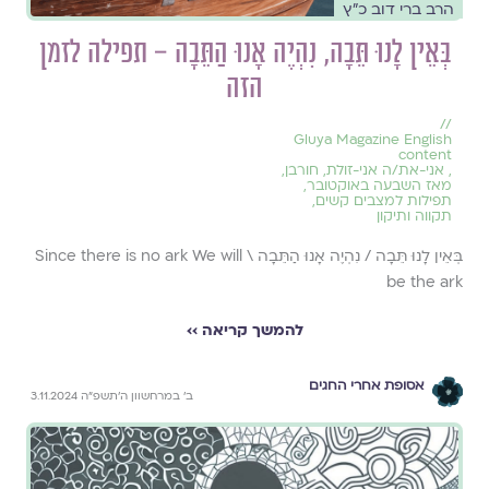
הרב ברי דוב כ״ץ
בְּאֵין לָנוּ תֵּבָה, נִהְיֶה אָנוּ הַתֵּבָה – תפילה לזמן
הזה
//
Gluya Magazine English
content
,
אני-את/ה אני-זולת
,
חורבן
,
מאז השבעה באוקטובר
,
תפילות למצבים קשים
,
תקווה ותיקון
בְּאֵין לָנוּ תֵּבָה / נִהְיֶה אָנוּ הַתֵּבָה \ Since there is no ark We will
be the ark
להמשך קריאה ››
אסופת אחרי החגים
ב׳ במרחשוון ה׳תשפ״ה 3.11.2024