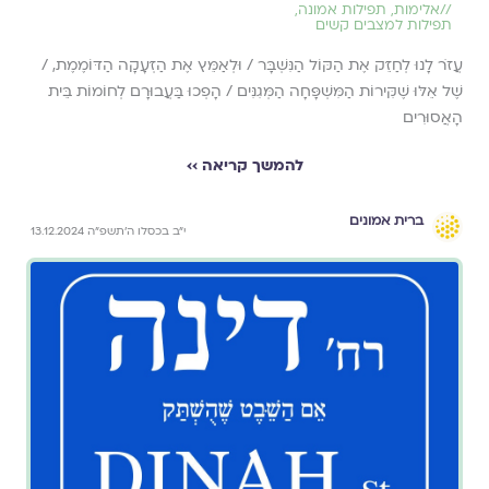
//
אלימות
,
תפילות אמונה
,
תפילות למצבים קשים
עֲזֹר לָנוּ לְחַזֵּק אֶת הַקּוֹל הַנִּשְׁבָּר / וּלְאַמֵּץ אֶת הַזְּעָקָה הַדּוֹמֶמֶת, /
שֶׁל אֵלּוּ שֶׁקִּירוֹת הַמִּשְׁפָּחָה הַמְּגִנִּים / הָפְכוּ בַּעֲבוּרָם לְחוֹמוֹת בֵּית
הָאֲסוּרִים
להמשך קריאה ››
ברית אמונים
י״ב בכסלו ה׳תשפ״ה 13.12.2024