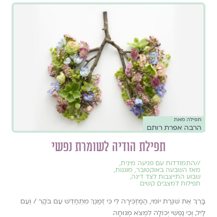
תפילה מאת
הרבה אפרת רותם
תפילת הודיה לשומרת נפשי
//
התמודדות עם פגיעה מינית
,
מאז השבעה באוקטובר
,
מוגנות
,
שבוע התייצבות לצד דינה
,
תפילות למצבים קשים
בָּרֵךְ אֶת שִׁגְרַת יוֹמִי, הַמַּזְכִּירָה לִי כִּי זְמַנְךָ מִתְחַדֵּשׁ עִם בֹּקֶר / וְעִם
לַיִל, וְכִי נַפְשִׁי יְכוֹלָה לִמְצֹא מְנוּחָה