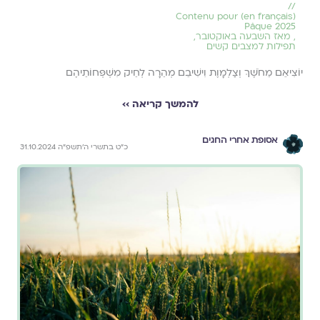
//
(en français) Contenu pour
Pâque 2025
,
מאז השבעה באוקטובר
,
תפילות למצבים קשים
יוֹצִיאֵם מֵחֹשֶׁךְ וְצַלְמָוֶת וִישִׁיבֵם מְהֵרָה לְחֵיק מִשְׁפְּחוֹתֵיהֶם
להמשך קריאה ››
אסופת אחרי החגים
כ״ט בתשרי ה׳תשפ״ה 31.10.2024