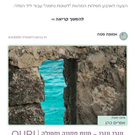
הצעה לארבע תפילות המהוות "לשונות נחמה" עבור ליל הסדר.
להמשך קריאה ››
אסופת פסח
ח׳ בניסן ה׳תשפ״ה 6.4.2025
פיוט מאת
אפרים כהן
עוּרי עוּרי – פיוט תקווה ותפילה | OURI