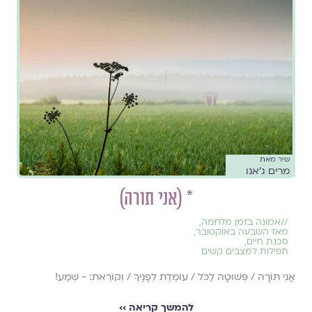
שיר מאת
מרים ג׳אנו
* (אני תורה)
//
אמונה בזמן מלחמה
,
מאז השבעה באוקטובר
,
סכנת חיים
,
תפילות למצבים קשים
אֲנִי תּוֹרָה / פְּשׁוּטָה לַכֹּל / עוֹמֶדֶת לְפָנֶיךָ / וְקוֹרֵאת: - שְׁמַע!
להמשך קריאה ››