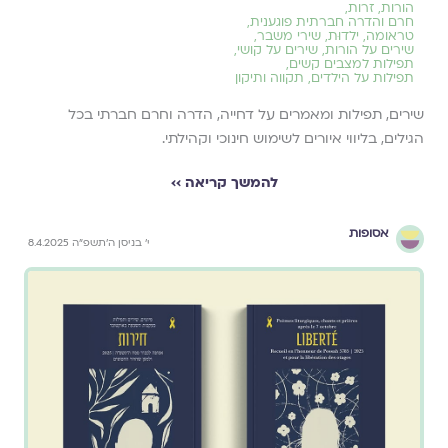
הורות
,
זרות
,
חרם והדרה חברתית פוגענית
,
טראומה
,
ילדוּת
,
שירי משבר
,
שירים על הורות
,
שירים על קושי
,
תפילות למצבים קשים
,
תפילות על הילדים
,
תקווה ותיקון
שירים, תפילות ומאמרים על דחייה, הדרה וחרם חברתי בכל
הגילים, בליווי איורים לשימוש חינוכי וקהילתי.
להמשך קריאה ››
אסופות
י׳ בניסן ה׳תשפ״ה 8.4.2025