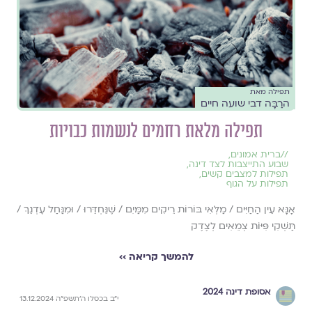
תפילה מאת
הרַבָּה דבי שועה חיים
תפילה מלאת רחמים לנשמות כבויות
//
ברית אמונים
,
שבוע התייצבות לצד דינה
,
תפילות למצבים קשים
,
תפילות על הגוף
אָנָּא עֵין הַחַיִּים / מַלְּאִי בּוֹרוֹת רֵיקִים מִמַּיִם / שֶׁנֵּחְדֵּרוּ / וּמִנַּחַל עֶדְנֵךְ /
תַּשְׁקִי פִּיּוֹת צְמֵאִים לְצֶדֶק
להמשך קריאה ››
אסופת דינה 2024
י״ב בכסלו ה׳תשפ״ה 13.12.2024