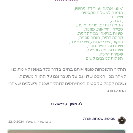
//
אני-את/ה אני-זולת
,
גירושין
,
הזמנה למשלוח טקסטים
ויצירות
,
הלכה
,
התמודדות עם פגיעה מינית
,
טבילה
,
יחידאות
,
מוגנות
,
מיניות בריאה
,
צמיחה זוגית
,
קהילה דתית
,
רווחה גופנית
,
רווקות
,
שירי אמונה
,
שירי פרידה
,
שירים על חוויית חסר
,
שירים על נידה וטבילה
,
שמירת הלכה
,
תפילות למצבים קשים
תהליך התפכחות פוגש אותנו בחיים בדרך כלל באופן לא מתוכנן.
לאחר מכן, המבט שלנו גם על העבר וגם על ההווה משתנה.
נשמח לקבל טקסטים המתייחסים לתהליך שכזה ולשלבים שאחרי
התפכחות.
להמשך קריאה ››
אסופת שמחת תורה
כ׳ בתשרי ה׳תשפ״ה 22.10.2024