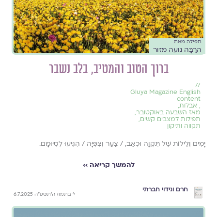
תפילה מאת
הרַבָּה נועה מזור
ברוך הטוב והמטיב, בלב נשבר
//
Gluya Magazine English
content
,
אבלות
,
מאז השבעה באוקטובר
,
תפילות למצבים קשים
,
תקווה ותיקון
יָמִים וְלֵילוֹת שֶׁל תִּקְוָה וּכְאֵב, / צַעַר וְצִפִּיָּה / הִגִּיעוּ לְסִיּוּמָם.
להמשך קריאה ››
חרם ונידוי חברתי
י׳ בתמוז ה׳תשפ״ה 6.7.2025