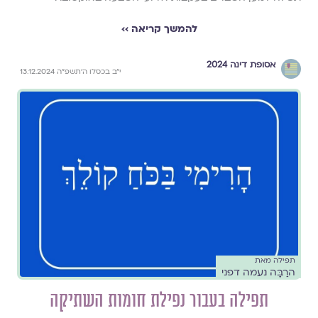
להמשך קריאה ››
אסופת דינה 2024
י״ב בכסלו ה׳תשפ״ה 13.12.2024
תפילה מאת
הרַבָּה נעמה דפני
תפילה‭ ‬בעבור נפילת‭ ‬חומות‭ ‬השתיקה