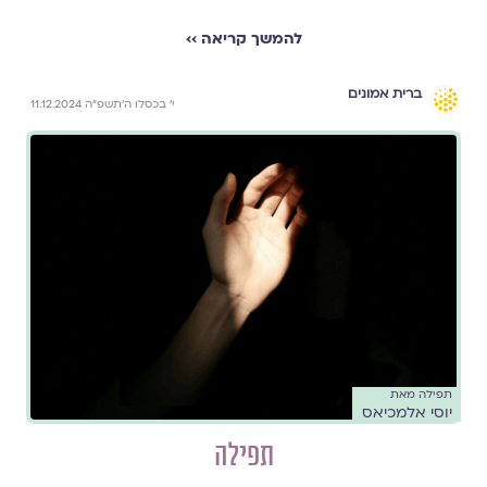
להמשך קריאה ››
ברית אמונים
י׳ בכסלו ה׳תשפ״ה 11.12.2024
תפילה מאת
יוסי אלמכיאס
תפילה