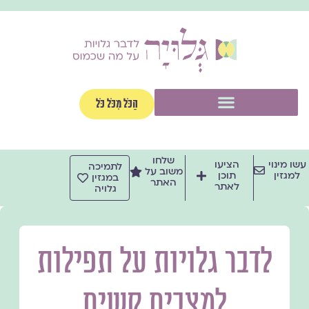
ילוג
תוכן
תפריט
הַכֹּל מִכֹּל כֹּל
שלחו
עשו מינוי
הציעו
לתמיכה
משוב על
למגזין
תוכן
במגזין
האתר
לאתר
גלויה
לדבר גלויות על תפילות
למצבים קשים