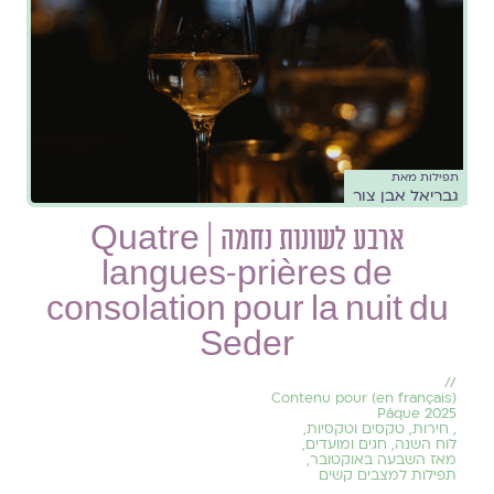
תפילות מאת
גבריאל אבן צור
ארבע לשונות נחמה | Quatre
langues-prières de
consolation pour la nuit du
Seder
//
(en français) Contenu pour
Pâque 2025
,
חירות
,
טקסים וטקסיות
,
לוח השנה, חגים ומועדים
,
מאז השבעה באוקטובר
,
תפילות למצבים קשים