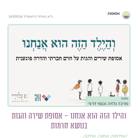
אסופות
כ״א באלול ה׳תשפ״ד 24.9.2024
מאת
מרכז גלויה וכנפי דרור
והילד הזה הוא אנחנו – אסופת שירה והגות
בנושא חרמות
//
אילמות
,
אמונה
,
אתיקה
,