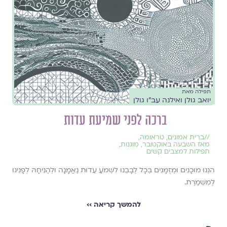
תפילה מאת
יואב גולן ואילנה עב״ו גולן
ברכה לפני שמיעת עדות
//
ברית אמונים
,
טראומה
,
מאז השבעה באוקטובר
,
מוגנות
,
תפילות למצבים קשים
הִנְנוּ מוּכָנִים וּמְזֻמָּנִים בְּכָל לְבָבֵנוּ לִשְׁמֹעַ עֵדוּת נֶאֱמָנָה וּלְהַנִּיחָהּ לְפָנֵינוּ
לְמִשְׁמֶרֶת.
להמשך קריאה ››