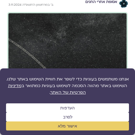
אסופת אחרי החגים
ב׳ במרחשוון ה׳תשפ״ה 3.11.2024
תפילה מאת
שירלי צפת דוידאי
סדר ספירת השבי | Seder du
décompte des jours de
captivité
//