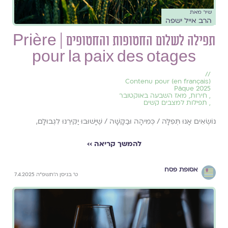
שיר מאת
הרב אייל ישפה
תפילה לשלום החטופות והחטופים | Prière
pour la paix des otages
//
(en français) Contenu pour
Pâque 2025
,
חירות
,
מאז השבעה באוקטובר
,
תפילות למצבים קשים
נוֹשְׂאִים אָנוּ תְּפִלָּה / כְּמִיהָה וּבַקָּשָׁה / שֶׁיָּשׁוּבוּ יַקִּירֵנוּ לִגְבוּלָם,
להמשך קריאה ››
אסופת פסח
ט׳ בניסן ה׳תשפ״ה 7.4.2025