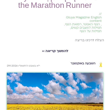
the Marathon Runner
//
Gluya Magazine English
content
,
הגוף האנושי
,
רפואת הגוף
,
תפילות למצבים קשים
,
תפילות על הגוף
הצלח דרכינו בריצה
להמשך קריאה ››
השבעה באוקטובר
י״א בשבט ה׳תשפ״ו 29.1.2026