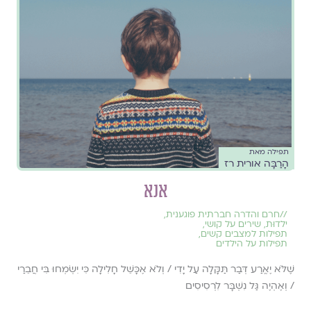
תפילה מאת
הָרַבָּה אורית רז
אנא
//
חרם והדרה חברתית פוגענית
,
ילדוּת
,
שירים על קושי
,
תפילות למצבים קשים
,
תפילות על הילדים
שֶׁלֹּא יֶאֱרַע דְּבַר תַּקָּלָה עַל יָדִי / וְלֹא אֶכָּשֵׁל חָלִילָה כִּי יִשְׂמְחוּ בִּי חֲבֵרַי
/ וְאֶהְיֶה גַּל נִשְׁבָּר לִרְסִיסִים