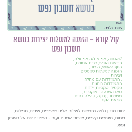
מאת
צוות גלויה
קול קורא – הזמנה למשלוח יצירות בנושא
חשבון נפש
//
אמונה
,
אני-את/ה אני-זולת
,
בריאות הנפש
,
ברית אמונים
,
הגוף האנושי
,
הורות
,
הזמנה למשלוח טקסטים
ויצירות
,
התמודדות עם מחלה
,
התמודדות רוחנית
,
טקסים וטקסיות
,
ילדוּת
,
מאז השבעה באוקטובר
,
משפחה
,
נָחוּגָה
,
קהילה דתית
,
רפואת הגוף
צוות מגזין גלויה מזמינות לשלוח אלינו מאמרים, שירים, תפילות,
מסות, סיפורים קצרים, יצירות אמנות ועוד - המתייחסים אל חשבון
נפש.