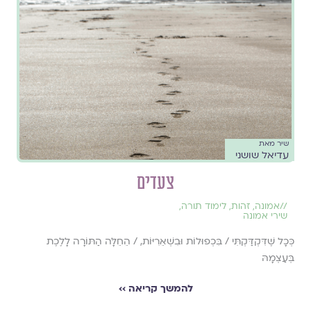
שיר מאת
עדיאל שושני
צעדים
//
אמונה
,
זהות
,
לימוד תורה
,
שירי אמונה
כְּכָל שֶׁדִּקְדַּקְתִּי / בִּכְפוּלוֹת וּבִשְׁאֵרִיּוֹת, / הֵחֵלָּה הַתּוֹרָה לָלֶכֶת
בְּעַצְמָהּ
להמשך קריאה ››