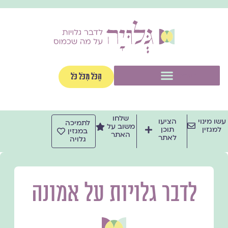
ילוג
תוכן
תפריט
הַכֹּל מִכֹּל כֹּל
שלחו
עשו מינוי
הציעו
לתמיכה
משוב על
למגזין
תוכן
במגזין
האתר
לאתר
גלויה
לדבר גלויות על אמונה