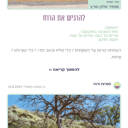
שיר מאת
סמדר פלק-פרץ
להרגיש את הרוח
//
אמונה
,
מאז השבעה באוקטובר
,
שירים על הגוף
,
שירים על קושי
,
תקווה ותיקון
הִצְמַחְנוּ קְרוּם עַל הַשְּׂפָתַיִם / כְּדֵי שֶׁלֹּא נִכְאַב מִדַּי, / כְּדֵי שֶׁנַּרְגִּישׁ /
פָּחוֹת.
להמשך קריאה ››
ספרות ורוח
ב׳ בטבת תשפ״ד 14.12.2023