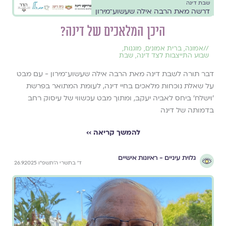
שבת דינה
דרשה מאת הרבה אילה שעשוע־מירון
היכן המלאכים של דינה?
//
אמונה
,
ברית אמונים
,
מוגנות
,
שבוע התייצבות לצד דינה
,
שבת
דבר תורה לשבת דינה מאת הרבה אילה שעשוע־מירון - עם מבט
על שאלת נוכחות מלאכים בחיי דינה, לעומת המתואר בפרשת
׳וישלח׳ ביחס לאביה יעקב, ומתוך מבט עכשווי של עיסוק רחב
בדמותה של דינה
להמשך קריאה ››
גלוית עיניים - ראיונות אישיים
ד׳ בתשרי ה׳תשפ״ו 26.9.2025