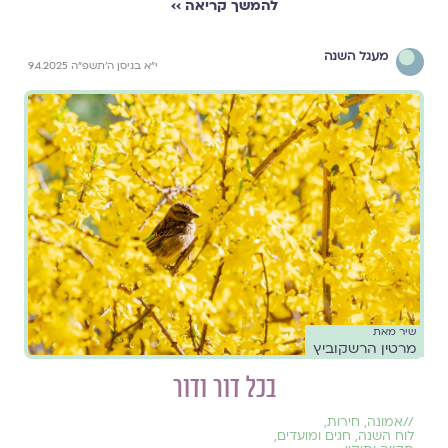
להמשך קריאה ››
מעגל השנה
י״א בניסן ה׳תשפ״ה 9.4.2025
שיר מאת
מרטין הרשקוביץ
בכל דור ודור
//
אמונה
,
חירות
,
לוח השנה, חגים ומועדים
,