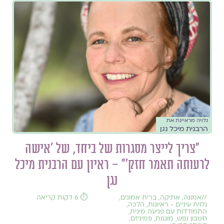
גלויה מראיינת את
הרבנית מיכל נגן
״צריך לייצר מסגרות של ביחד, של 'אישה
לרעותה תאמר חזק'״ – ראיון עם הרבנית מיכל
נגן
//
אמונה
,
אתיקה
,
ברית אמונים
,
⏱️ 6 דקות קריאה
גלוית עיניים - ראיונות
,
הלכה
,
התמודדות עם פגיעה מינית
,
חשבון נפש
,
מוגנות
,
פמיניזם
,