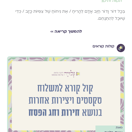
תקווה ותיקון
בְּכָל דּוֹר וָדוֹר חַיַּב אָדָם לְהָרִיחַ / אֶת נִיחוֹחַ שֶׁל צִפִּיּוֹת כָּזָב / כְּדֵי
שֶׁיּוּכַל לְהִתְנַחֵם.
להמשך קריאה ››
קולות קוראים
מאת