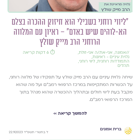
גלויה מראיינת את
הרב מייק שולץ
״ליווי רוחני בשבילי הוא חיזוק ההכרה בצלם
הא-לוהים שיש באדם״ – ראיון עם המלווה
הרוחני הרב מייק שולץ
//
אמונה
,
אני-את/ה אני-זולת
,
⏱️ 6 דקות קריאה
גלוית עיניים - ראיונות
,
התמודדות רוחנית
,
ליווי רוחני
,
תהלים
שיחה גלוית עיניים עם הרב מייק שולץ על תפקידו של מלווה רוחני,
על הכשרות המתקיימות במרכז הרפואי רמב״ם ועל מה שהוא
מקבל בעת ליווי חולים ובתהליך ההכשרה שהוא מנהל בתוך
המרכז הרפואי רמב"ם.
להמשך קריאה ››
ברית אמונים
ז׳ בתשרי תשפ״ד 22.9.2023