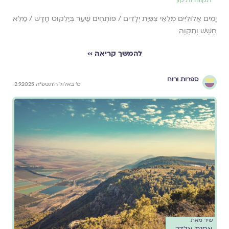
תקווה ותיקון
יָמִים אֱלוּלִיִּים מְלֵאֵי צִפִּיַּת יְלָדִים / פּוֹתְחִים שַׁעַר בְּיַלְקוּט חָדָשׁ / מַלֵּא
חֲשָׁשׁ וְתִקְוָה
להמשך קריאה ››
ספרות ורוח
ט׳ באלול ה׳תשפ״ה 2.9.2025
שיר מאת
אסנת אלדר