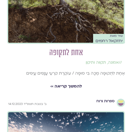
שיר מאת
יחזקאל רחמים
אחת לתקופה
//
אמונה
,
תקווה ותיקון
אַחַת לִתְקוּפָה מַכָּה בִּי סוּפָה / עוֹקֶרֶת קִרְעֵי עֲנָפִים עֲיֵפִים
להמשך קריאה ››
ספרות ורוח
ב׳ בטבת תשפ״ד 14.12.2023