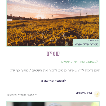
שיר מאת
סמדר פלק-פרץ
שמיים
//
אמונה
,
התחדשות
,
שמיים
הַיּוֹם נִדְמֶה לְךָ / שֶׁאַתָּה מֵיטִיב לְהַכִּיר אֶת הַשָּׁמַיִם / מִתּוֹךְ כַּף יָדְךָ,
להמשך קריאה ››
ברית אמונים
ז׳ בתשרי תשפ״ד 22.9.2023