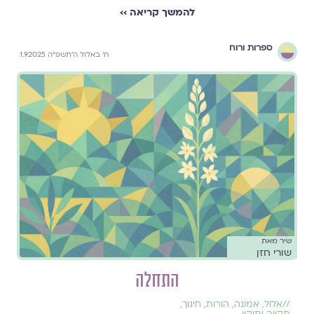
להמשך קריאה ››
ספרות ורוח
ח׳ באלול ה׳תשפ״ה 1.9.2025
שיר מאת
שורי חזן
התחלה
//
אלול
,
אמונה
,
הורות
,
חינוך
,