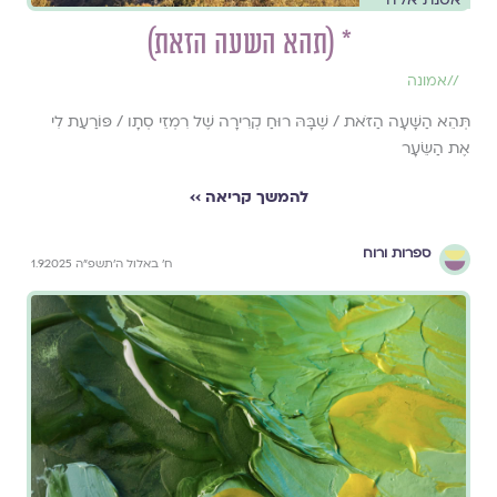
* (תהא השעה הזאת)
//
אמונה
תְּהֵא הַשָּׁעָה הַזֹּאת / שֶׁבָּהּ רוּחַ קְרִירָה שֶׁל רִמְזֵי סְתָו / פּוֹרַעַת לִי
אֶת הַשֵּׂעָר
להמשך קריאה ››
ספרות ורוח
ח׳ באלול ה׳תשפ״ה 1.9.2025