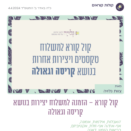
קולות קוראים
כ״ה באדר ב׳ התשפ״ד 4.4.2024
מאת
צוות גלויה
קול קורא – הזמנה למשלוח יצירות בנושא
קריסה וגאולה
//
אבלות
,
אילמות
,
אמונה
,
אני-את/ה אני-זולת
,
אקטיביזם
,
בריאות הנפש
,
דאגה
,