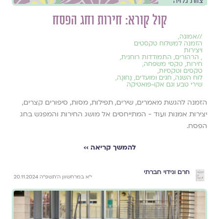
צוות גלויה
קול קורא: חירות וחג הפסח
//
אמונה
,
הזמנה למשלוח טקסטים
ויצירות
,
הרהורים
,
התמודדות רוחנית
,
חירות
,
טקסי משפחה
,
טקסים וטקסיות
,
לוח השנה, חגים ומועדים
,
נָחוּגָה
,
שירי טבע וגם אקו-פואטיקה
הזמנה להגשת מאמרים, שירים, תפילות, מסות, סיפורים קצרים,
יצירות אמנות ועוד - המתייחסים אל מושג החירות והמפגש בחג
הפסח.
להמשך קריאה ››
חרם ונידוי חברתי
י״א במרחשוון ה׳תשפ״ה 20.11.2024