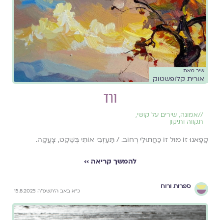
שיר מאת
אורית קלופשטוק
ורד
//
אמונה
,
שירים על קושי
,
תקווה ותיקון
קָפָאנוּ זוֹ מוּל זוֹ כַּחֲתוּלֵי רְחוֹב. / תַּעַזְבִי אוֹתִי בְּשֶׁקֶט, צָעֲקָה.
להמשך קריאה ››
ספרות ורוח
כ״א באב ה׳תשפ״ה 15.8.2025