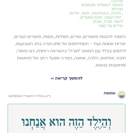
אתיקה
,
הזמנה למשלוח טקסטים
ויצירות
,
הלכה
,
התחדשות
,
חינוך
,
חירות
,
לוח השנה, חגים ומועדים
,
לימוד תורה
,
שבת
,
שירים על קושי
הזמנה להגשת מאמרים, שירים, תפילות, מסות, סיפורים קצרים,
יצירות אמנות ועוד - המתייחסים אל מתן תורה בחג השבועות,
ליחסים בכלל עם המושג ״תורה״ כהשראה רוחנית, כצו מוסרי,
חיבור, פולמוס, הלכה, אמונה, כפירה ומנעד רחב של תחושות
ומחשבות בנושא.
להמשך קריאה ››
אסופות
כ״א באלול ה׳תשפ״ד 24.9.2024