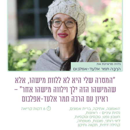
גלויה מראיינת את
הרַבָּה תמר אלעד-אפלבום
"המטרה שלי היא לא ללוות מישהו, אלא
שהמישהו הזה ילך וילווה מישהו אחר" –
ראיון עם הרבה תמר אלעד-אפלבום
//
אמונה
,
אתיקה
,
ברית אמונים
,
⏱️ 6 דקות קריאה
גלוית עיניים - ראיונות
,
חשבון נפש
,
טקסים וטקסיות
,
ליווי רוחני
,
מוגנות
,
משפחה
,
קהילה דתית
,
תקווה ותיקון