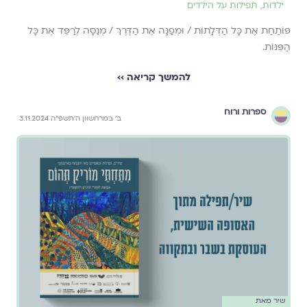
ילדוּת
,
תפילות על הילדים
פּוֹתַחַת אֶת כָּל הַדְּלָתוֹת / וּמְפַנָּה אֶת הַדֶּרֶךְ / מְנַסָּה לְרַפֵּד אֶת כָּל
הַפִּנּוֹת.
להמשך קריאה ››
ספרות ורוח
ב׳ במרחשוון ה׳תשפ״ה 3.11.2024
שיר מאת