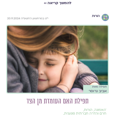
להמשך קריאה ››
הורות
י״ט במרחשוון ה׳תשפ״ה 20.11.2024
תפילה מאת
אביב גרוסר
תפילת האם העומדת מן הצד
//
אמונה
,
הורות
,
חרם והדרה חברתית פוגענית
,