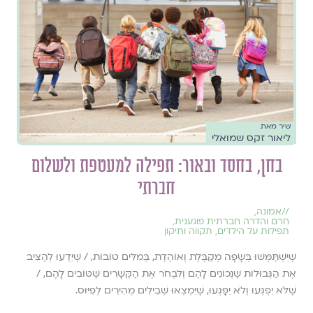
שיר מאת
ליאור זקס שמואלי
בחן, בחסד ובאור: תפילה למעטפת ולשלום
חברתי
//
אמונה
,
חרם והדרה חברתית פוגענית
,
תפילות על הילדים
,
תקווה ותיקון
שֶׁיִּשְׁתַּמְּשׁוּ בְּשָׂפָה מְקַבֶּלֶת וְאוֹהֶדֶת, בְּמִלִּים טוֹבוֹת, / שֶׁיֵּדְעוּ לְהַצִּיב
אֶת הַגְּבוּלוֹת שֶׁנְּכוֹנִים לָהֶם וְלִבְחֹר אֶת הַקְּשָׁרִים שֶׁטּוֹבִים לָהֶם, /
שֶׁלֹּא יִפְגְּעוּ וְלֹא יִפָּגְעוּ, שֶׁיִּמְצְאוּ שְׁבִילִים מְהִירִים לְפִיּוּס.