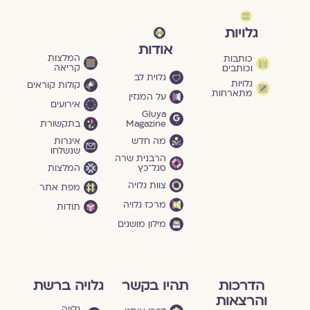
גלויות
אודות
המלצות
כותבות
קריאה
וכותבים
גלוית לב
גלויות
קולות קוראים
מתארחות
על המגזין
אירועים
Gluya
Magazine
בתקשורת
מה חדש
איגרות
שנשלחו
הרבנית שרה
סגל־כץ
המלצות
צוות גלויה
מפת אתר
מרכז גלויה
תודות
מילון מושגים
הדרכות
תהיו בקשר
גלויה ברשת
והרצאות
גלויה