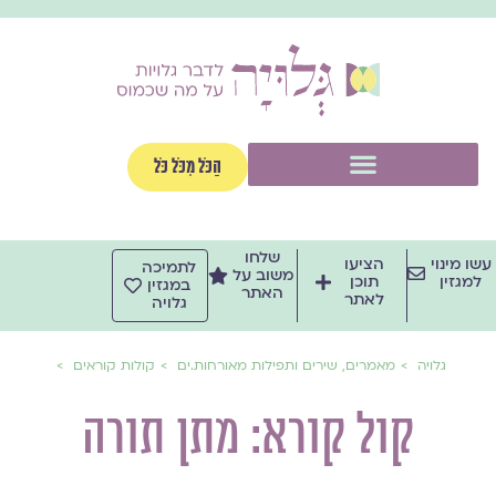
ילוג
תוכן
תפריט
הַכֹּל מִכֹּל כֹּל
שלחו
עשו מינוי
הציעו
לתמיכה
משוב על
למגזין
תוכן
במגזין
האתר
לאתר
גלויה
גלויה
מאמרים, שירים ותפילות מאורחות.ים
קולות קוראים
קול קורא: מתן תורה