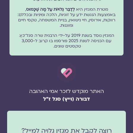
מטרת המגזין היא
לְדַבֵּר גְּלוּיוֹת עַל מָה שֶׁכָּמוּס
,
באמצעות הנגשת ידע על זוגיות, הלכה ומיניות ובכללם:
רווקות, אירוסין, חיי נישואין, בניית המשפחה, טקסי חיים
ומוגנוּת.
המגזין נוסד בשנת 2019 על-ידי הרבנית שרה סגל־כץ.
עם הכניסה לשנת 2025 פורסמו בו קרוב ל-3,000
טקסטים שונים.
האתר מוקדש לזכר אמי האהובה
דבורה (וייץ) סגל ז"ל
רוצה לקבל את מגזין גלויה למייל?