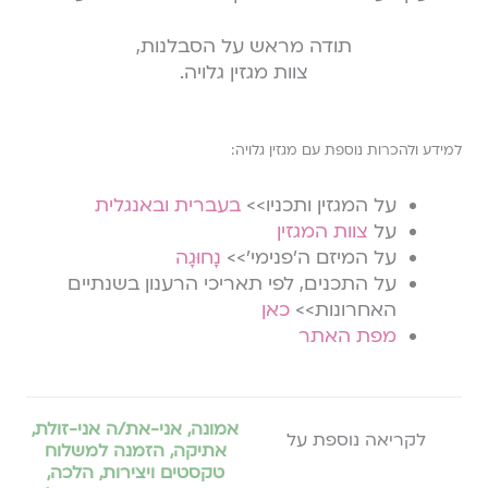
תודה מראש על הסבלנות,
צוות מגזין גלויה.
למידע ולהכרות נוספת עם מגזין גלויה:
על המגזין ותכניו>>
בעברית
ובאנגלית
על
צוות המגזין
על המיזם ה׳פנימי׳>>
נָחוּגָה
על התכנים, לפי תאריכי הרענון בשנתיים
האחרונות>>
כאן
מפת האתר
אמונה
,
אני-את/ה אני-זולת
,
לקריאה נוספת על
אתיקה
,
הזמנה למשלוח
טקסטים ויצירות
,
הלכה
,