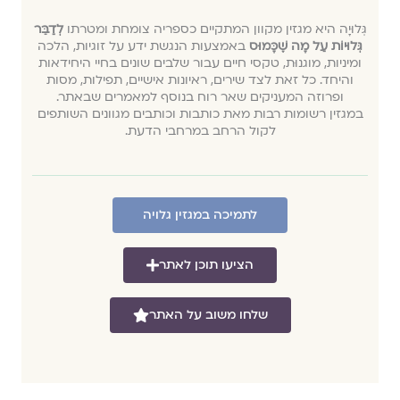
גְּלוּיָה היא מגזין מקוון המתקיים כספריה צומחת ומטרתו
לְדַבֵּר
גְּלוּיוֹת עַל מָה שֶׁכָּמוּס
באמצעות הנגשת ידע על זוגיות, הלכה
ומיניות, מוגנוּת, טקסי חיים עבור שלבים שונים בחיי היחידאות
והיחד. כל זאת לצד שירים, ראיונות אישיים, תפילות, מסות
ופרוזה המעניקים שאר רוח בנוסף למאמרים שבאתר.
במגזין רשומות רבות מאת כותבות וכותבים מגוונים השותפים
לקול הרחב במרחבי הדעת.
לתמיכה במגזין גלויה
הציעו תוכן לאתר
שלחו משוב על האתר