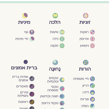
מיניות
זוגיות
הלכה
גוף
רווקות
אישות
חיי מיניות
אירוסין
נידה
נישואין
מקווה
ברית אמונים
הורות
נָחוּגָה
אודות ברית
טקסים
חיי משפחה
אמונים
וטקסיות
הריון
מאמרים
טקסי
משפחה
שירים
לידה
ותפילות
חופה וקידושין
פוריות
ראיונות
טקסי גירושין
הפלה
מוגנוּת