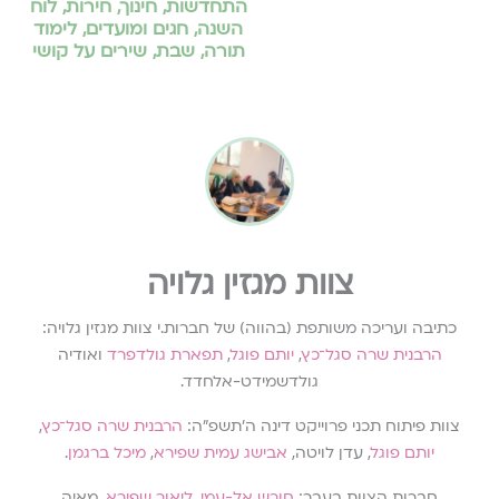
התחדשות
,
חינוך
,
חירות
,
לוח
השנה, חגים ומועדים
,
לימוד
תורה
,
שבת
,
שירים על קושי
צוות מגזין גלויה
כתיבה ועריכה משותפת (בהווה) של חברות.י צוות מגזין גלויה:
הרבנית שרה סגל־כץ
,
יותם פוגל
,
תפארת גולדפרד
ואודיה
גולדשמידט-אלחדד.
צוות פיתוח תכני פרוייקט דינה ה׳תשפ״ה:
הרבנית שרה סגל־כץ
,
יותם פוגל
, עדן לויטה,
אבישג עמית שפירא
,
מיכל ברגמן
.
חברות הצוות בעבר:
חורש אל-עמי
,
ליאור שפירא
, מאיה