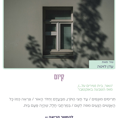
שיר מאת
עדן לויטה
קיום
//
אור
,
בית (שירים על...)
,
מאז השבעה באוקטובר
תְּרִיסִים מוּגָפִים / עַד חֲצִי הַתֹּרֶן, מִבַּעֲדָם יַחְדֹּר הָאוֹר / וְנִרְאֶה כְּמוֹ כָּל
הָאֲנָשִׁים הַנָּעִים מִפֹּה לְשָׁם / בְּמֶרְחֲבֵי חָלָל, שֶׁהָיָה פַּעַם בַּיִת.
להמשך קריאה ››