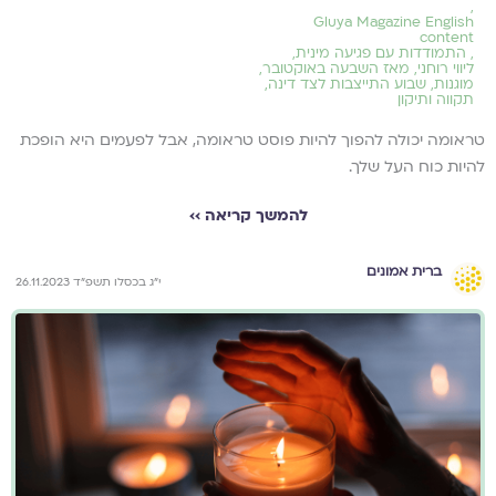
,
Gluya Magazine English
content
,
התמודדות עם פגיעה מינית
,
ליווי רוחני
,
מאז השבעה באוקטובר
,
מוגנות
,
שבוע התייצבות לצד דינה
,
תקווה ותיקון
טראומה יכולה להפוך להיות פוסט טראומה, אבל לפעמים היא הופכת
להיות כוח העל שלך.
להמשך קריאה ››
ברית אמונים
י״ג בכסלו תשפ״ד 26.11.2023