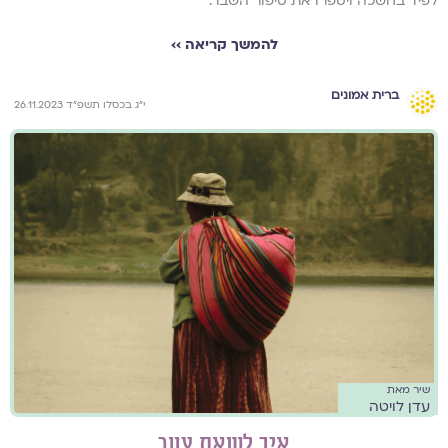
לפיד בחשכה ויספרו את סיפור השבר.
להמשך קריאה ››
ברית אמונים
י״ג בכסלו תשפ״ד 26.11.2023
שיר מאת
עדן לויטה
איך לשאת צער