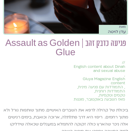
מאת
עדן לויטה
פגיעה כדבק זהב | Assault as Golden
Glue
//
English content about Dinah
and sexual abuse
,
Gluya Magazine English
content
,
התמודדות עם פגיעה מינית
,
התמודדות רוחנית
,
טקסים וטקסיות
,
מאז השבעה באוקטובר
,
מוגנות
ביכולת של קהילה לרפא את השברים האישיים. מתוך שותפות גורל ולא
מתוך רחמים. ריפוי היא דרך פתלתלה, ארוכה וכואבת, בימים רגישים
אלה ניכר שהארץ כולה זקוקה להתמלא במעגלים שכאלה שידליקו