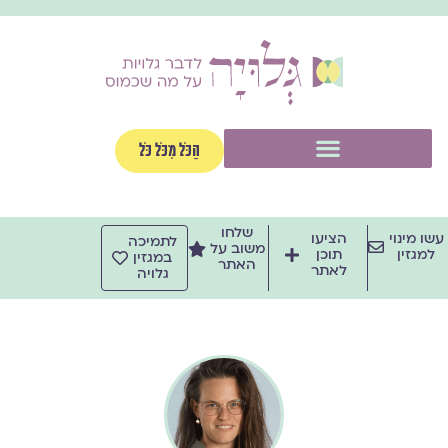
ילוג
תוכן
תפריט
הַכֹּל מִכֹּל כֹּל
שלחו
עשו מינוי
הציעו
לתמיכה
משוב על
למגזין
תוכן
במגזין
האתר
לאתר
גלויה