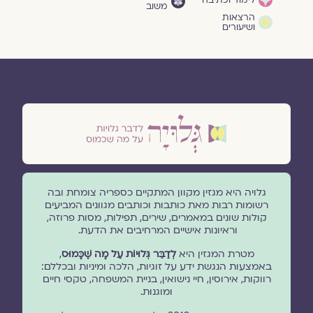
משוב
הרצאות
ושיעורים
גלויה היא מגזין מקוון המתקיים כספריה צומחת ובה
רשומות רבות מאת כותבות וכותבים מגוונים המביעים
קולות שונים במאמרים, שירים, תפילות, מסות פרוזה,
וראיונות אישיים המרחיבים את הדעת.
מטרת המגזין היא
לְדַבֵּר גְּלוּיוֹת עַל מָה שֶׁכָּמוּס
,
באמצעות הנגשת ידע על זוגיות, הלכה ומיניות ובכללם:
רווקות, אירוסין, חיי נישואין, בניית המשפחה, טקסי חיים
ומוגנוּת.