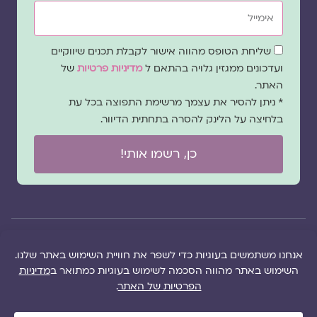
אימייל
שדה
שליחת הטופס מהווה אישור לקבלת תכנים שיווקיים
הסכמה
ועדכונים ממגזין גלויה בהתאם ל
מדיניות פרטיות
של
האתר.
* ניתן להסיר את עצמך מרשימת התפוצה בכל עת
בלחיצה על הלינק להסרה בתחתית הדיוור.
כן, רשמו אותי!
© 2026 כל
במקרה
הוקם ב ❤ על ידי –
הזכויות של מגזין
של
לימונדה 2.0
| מיתוג:
מפת אתר
|
גלויה שמורות
שגגה
סטודיו נופר דסקל
תקנון אתר
|
למרכז "גלויה"
אנא
(2019), פיתוח מיתוג:
מדיניות פרטיות
|
ושרה סגל־כץ אלא
צרו