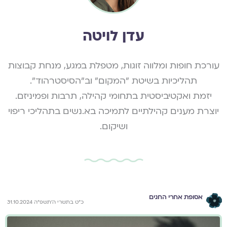
עדן לויטה
עורכת חופות ומלווה זוגות, מטפלת במגע, מנחת קבוצות
תהליכיות בשיטת "המקום" וב"הסיסטרהוד".
יזמת ואקטיביסטית בתחומי קהילה, תרבות ופמיניזם.
יוצרת מענים קהילתיים לתמיכה בא.נשים בתהליכי ריפוי
ושיקום.
אסופת אחרי החגים
כ״ט בתשרי ה׳תשפ״ה 31.10.2024