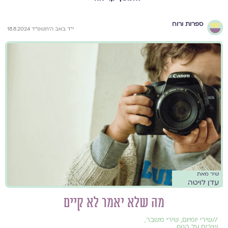
ספרות ורוח
י״ד באב ה׳תשפ״ד 18.8.2024
שיר מאת
עדן לויטה
מה שלא יאמר לא קיים
//
שירי יומיום
,
שירי משבר
,
שירים על הגוף