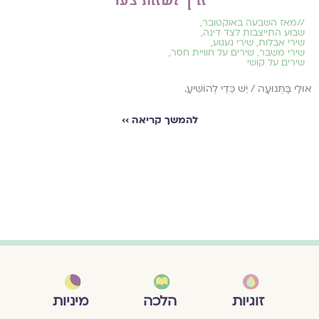
//
מאז השבעה באוקטובר
,
שבוע התייצבות לצד דינה
,
שירי אבלות
,
שירי געגוע
,
שירי משבר
,
שירים על חוויית חסר
,
שירים על קושי
אוּלַי בַּתְּנוּעָה / יֵשׁ כְּדֵי לְהוֹשִׁיעַ.
להמשך קריאה ››
מיניות
זוגיות
הלכה