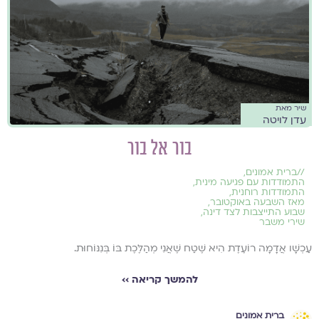
שיר מאת
עדן לויטה
בור אל בור
//
ברית אמונים
,
התמודדות עם פגיעה מינית
,
התמודדות רוחנית
,
מאז השבעה באוקטובר
,
שבוע התייצבות לצד דינה
,
שירי משבר
עַכְשָׁו אֲדָמָה רוֹעֶדֶת הִיא שֶׁטַח שֶׁאֲנִי מְהַלֶּכֶת בּוֹ בְּנִנּוֹחוּת.
להמשך קריאה ››
ברית אמונים