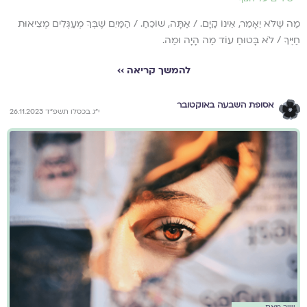
מַה שֶּׁלֹּא יֵאָמֵר, אֵינוֹ קַיָּם. / אַתָּה, שׁוֹכֵחַ. / הַמַּיִם שֶׁבְּךָ מְעַגְּלִים מְצִיאוּת
חַיֶּיךָ / לֹא בָּטוּחַ עוֹד מַה הָיָה וּמַה.
להמשך קריאה ››
אסופת השבעה באוקטובר
י״ג בכסלו תשפ״ד 26.11.2023
שיר מאת