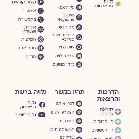
גלויות
קולות קוראים
מתארחות
על המגזין
אירועים
Gluya
Magazine
בתקשורת
מה חדש
איגרות
שנשלחו
הרבנית שרה
סגל־כץ
המלצות
צוות גלויה
מפת אתר
מרכז גלויה
תודות
מילון מושגים
הדרכות
תהיו בקשר
גלויה ברשת
והרצאות
גלויה
דברו איתנו
בפייסבוק
לקראת
הצטרפו אלינו
כלולות
גלויה ביוטיוב
תמכו בנו
חיי הרווקות
הציעו לנו תוכן
חיי הנישואים
שלחו לנו
לימוד וכתיבה