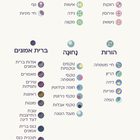
גוף
רווקות
אישות
חיי מיניות
אירוסין
נידה
נישואין
מקווה
ברית אמונים
הורות
נָחוּגָה
אודות ברית
טקסים
חיי משפחה
אמונים
וטקסיות
הריון
מאמרים
טקסי
משפחה
שירים
לידה
ותפילות
חופה וקידושין
פוריות
ראיונות
טקסי גירושין
הפלה
מוגנוּת
טקסי אבלות
שבת
מעגל השנה
התייצבות
לצד דינה
כנס ברית
אמונים
תוכנית כנס