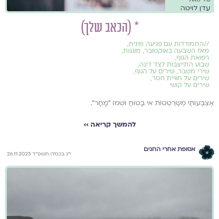
עדן לויטה
* (הכאב שלך)
//
התמודדות עם פגיעה מינית
,
מאז השבעה באוקטובר
,
מוגנות
,
רפואת הגוף
,
שבוע התייצבות לצד דינה
,
שירי משבר
,
שירים על הגוף
,
שירים על חוויית חסר
,
שירים על קושי
אֶצְבְּעוֹתַי מְשַׂרְטְטוֹת אִי בָּטוּחַ וּשְׁמוֹ "מָחָר".
להמשך קריאה ››
אסופת אחרי החגים
י״ג בכסלו תשפ״ד 26.11.2023