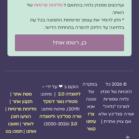
הסכמה
ועדכונים ממגזין גלויה בהתאם ל
מדיניות פרטיות
של
האתר.
* ניתן להסיר את עצמך מרשימת התפוצה בכל עת
בלחיצה על הלינק להסרה בתחתית הדיוור.
כן, רשמו אותי!
© 2026 כל
במקרה
הוקם ב ❤ על ידי –
הזכויות של מגזין
של
לימונדה 2.0
| מיתוג:
מפת אתר
|
גלויה שמורות
שגגה
סטודיו נופר דסקל
תקנון אתר
|
למרכז "גלויה"
אנא
(2019), פיתוח מיתוג:
מדיניות פרטיות
|
ושרה סגל־כץ אלא
צרו
שרה סגל־כץ
ו
לימונדה
הציעו תוכן
אם צויין אחרת |
עימנו
2.0
(2020-2026)
לאתר
|
משבו
קשר
אותנו
|
תמכו בנו