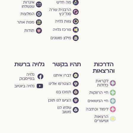
מה חדש
איגרות
שנשלחו
הרבנית שרה
סגל־כץ
המלצות
צוות גלויה
מפת אתר
מרכז גלויה
תודות
מילון מושגים
הדרכות
תהיו בקשר
גלויה ברשת
והרצאות
גלויה
דברו איתנו
בפייסבוק
לקראת
הצטרפו אלינו
כלולות
גלויה ביוטיוב
תמכו בנו
חיי הרווקות
הציעו לנו תוכן
חיי הנישואים
שלחו לנו
לימוד וכתיבה
משוב
הרצאות
ושיעורים