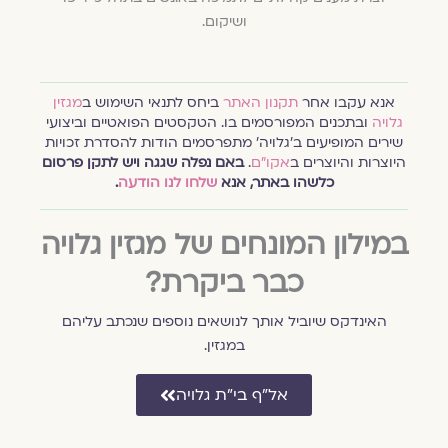
ושיקום.
אנא עקבו אחר
תקנון האתר
ביחס לתנאי השימוש ב
מגזין
גלויה
ובתכנים המפורסמים בו. הטקסטים הפואטיים וביצועי
שירים המופיעים ב׳גלויה׳ מתפרסמים הודות להסדרת זכויות
היוצרות והיוצרים ב
אקו״ם
.
באם נפלה שגגה ויש לתקן פרסום
כלשהו באתר, אנא
שלחו לנו הודעה
.
במילון המונחים של מגזין גלויה
כבר ביקרת?
האינדקס שיוביל אותך לנושאים נוספים שנכתב עליהם
במגזין.
אל״ף בי״ת גלויה