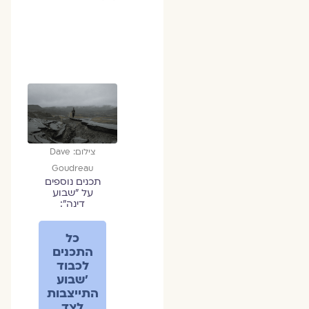
צילום: Dave
Goudreau
תכנים נוספים
על ״שבוע
דינה״:
כל
התכנים
לכבוד
׳שבוע
התייצבות
לצד