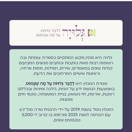
גלויה היא מגזין מקוון המתקיים כספריה צומחת ובה
רשומות רבות מאת כותבות וכותבים מגוונים המביעים
קולות שונים במאמרים, שירים, תפילות, מסות פרוזה,
וראיונות אישיים המרחיבים את הדעת.
מטרת המגזין היא
לְדַבֵּר גְּלוּיוֹת עַל מָה שֶׁכָּמוּס
,
באמצעות הנגשת ידע על זוגיות, הלכה ומיניות ובכללם:
רווקות, אירוסין, חיי נישואין, בניית המשפחה, טקסי חיים
ומוגנוּת.
המגזין נוסד בשנת 2019 על-ידי הרבנית שרה סגל־כץ.
עם הכניסה לשנת 2025 פורסמו בו קרוב ל-3,000
טקסטים שונים.