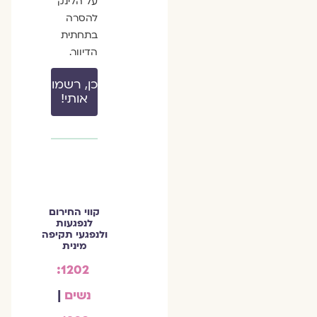
על הלינק
להסרה
בתחתית
הדיוור.
כן, רשמו
אותי!
קווי החירום
לנפגעות
ולנפגעי תקיפה
מינית
1202:
נשים
|