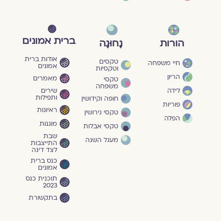
ברית אמונים
הורות
נָחוּגָה
אודות ברית
טקסים
חיי משפחה
אמונים
וטקסיות
הריון
מאמרים
טקסי
משפחה
שירים
לידה
ותפילות
חופה וקידושין
פוריות
ראיונות
טקסי גירושין
הפלה
מוגנוּת
טקסי אבלות
שבת
מעגל השנה
התייצבות
לצד דינה
כנס ברית
אמונים
תוכנית כנס
2023
בתקשורת