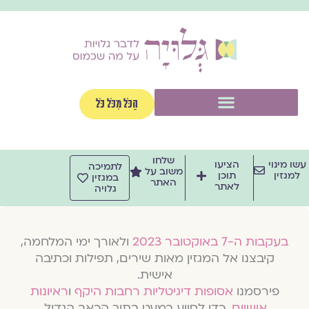
וג
וכן
תפריט
הַכֹּל מִכֹּל כֹּל
שלחו
שו מינוי
הציעו
לתמיכה
משוב על
למגזין
תוכן
במגזין
האתר
לאתר
גלויה
בעקבות ה-7 באוקטובר 2023
ולאורך ימי המלחמה,
קיבצנו אל המגזין מאות שירים, תפילות וכתיבה
אישית.
פירסמנו
אסופות דיגיטליות רחבות היקף
ו
ראיונות
אישיים
, כדי לסייע במעט בתוך הכאב הגדול.