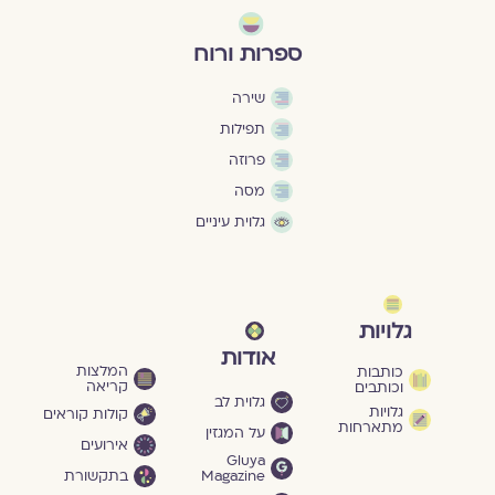
ספרות ורוח
שירה
תפילות
פרוזה
מסה
גלוית עיניים
גלויות
אודות
המלצות
כותבות
קריאה
וכותבים
גלוית לב
גלויות
קולות קוראים
מתארחות
על המגזין
אירועים
Gluya
Magazine
בתקשורת