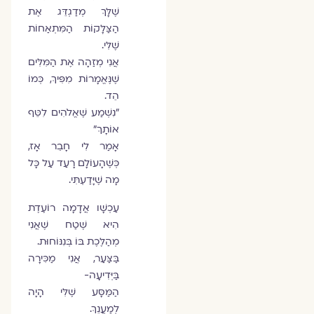
שֶׁלָּךְ מְדַגְדֵּג אֶת
הַצַּלָּקוֹת הַמִּתְאַחוֹת
שֶׁלִּי.
אֲנִי מְזַהָה אֶת הַמִּלִּים
שֶׁנֶּאֱמָרוֹת מִפִּיךְ, כְּמוֹ
הֵד.
"נִשְׁמַע שֶׁאֱלֹהִים לִטֵּף
אוֹתָךְ"
אָמַר לִי חָבֵר אָז,
כְּשֶׁהָעוֹלָם רָעַד עַל כָּל
מָה שֶׁיָּדַעְתִּי.
עַכְשָׁו אֲדָמָה רוֹעֶדֶת
הִיא שֶׁטַח שֶׁאֲנִי
מְהַלֶּכֶת בּוֹ בְּנִנּוֹחוּת.
בַּצַּעַר, אֲנִי מַכִּירָה
בַּיְּדִיעָה-
הַמַּסָּע שֶׁלִּי הָיָה
לְמַעֲנֵךְ.