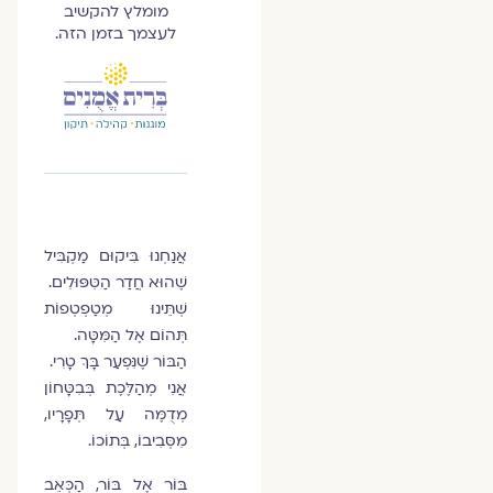
מומלץ להקשיב
לעצמך בזמן הזה.
אֲנַחְנוּ בִּיקוּם מַקְבִּיל
שֶׁהוּא חֲדַר הַטִּפּוּלִים.
שְׁתֵּינוּ מְטַפְטְפוֹת
תְּהוֹם אֶל הַמִּטָּה.
הַבּוֹר שֶׁנִּפְעַר בָּךְ טָרִי.
אֲנִי מְהַלֶּכֶת בְּבִטָּחוֹן
מְדֻמֶּה עַל תְּפָרָיו,
מִסְּבִיבוֹ, בְּתוֹכוֹ.
בּוֹר אֶל בּוֹר, הַכְּאֵב