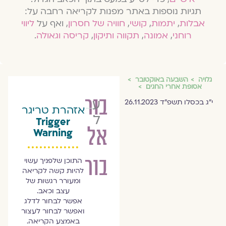
תגיות נוספות באתר מפנות לקריאה רחבה על:
אבלות
,
יתמות
,
קושי
,
חוויה של חסרון
, ואף על
ליווי
רוחני
,
אמונה
,
תקווה ותיקון
,
קריסה וגאולה
.
גלויה
השבעה באוקטובר
אסופת אחרי החגים
בור
עדן
י״ג בכסלו תשפ״ד 26.11.2023
אזהרת טריגר
לויטה
Trigger
אל
Warning
בור
התוכן שלפניך עשוי
להיות קשה לקריאה
ומעורר רגשות של
עצב וכאב.
אפשר לבחור לדלג
ואפשר לבחור לעצור
באמצע הקריאה.