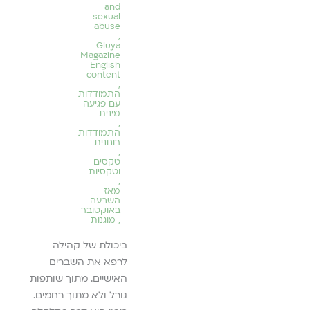
חֲצִי הַתֹּרֶן, מִבַּעֲדָם יַחְדֹּר
and
מְצִיאו
sexual
הָאוֹר / וְנִרְאֶה כְּמוֹ כָּל
עוֹד מַ
abuse
הָאֲנָשִׁים הַנָּעִים מִפֹּה
,
Gluya
לְשָׁם / בְּמֶרְחֲבֵי חָלָל,
 רוֹעֶדֶת
לה
Magazine
English
שֶׁהָיָה פַּעַם בַּיִת.
נִי מְהַלֶּכֶת
content
,
התמודדות
להמשך קריאה ››
עם פגיעה
מינית
יאה ››
,
התמודדות
רוחנית
,
טקסים
וטקסיות
,
מאז
השבעה
באוקטובר
,
מוגנות
ביכולת של קהילה
לרפא את השברים
האישיים. מתוך שותפות
גורל ולא מתוך רחמים.