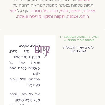
תגיות נוספות באתר מפנות לקריאה רחבה על:
אבלות
,
יתמות
,
קושי
,
חוויה של חסרון
, ואף על
ליווי
רוחני
,
אמונה
,
תקווה ותיקון
,
קריסה וגאולה
.
גלויה
השבעה באוקטובר
אסופת אחרי החגים
קיום
תְּרִיסִים מוּגָפִים
עדן
כ״ט בתשרי ה׳תשפ״ה
31.10.2024
עַד חֲצִי הַתֹּרֶן,
לויטה
מִבַּעֲדָם יַחְדֹּר הָאוֹר
וְנִרְאֶה כְּמוֹ כָּל
הָאֲנָשִׁים הַנָּעִים מִפֹּה
לְשָׁם
בְּמֶרְחֲבֵי חָלָל, שֶׁהָיָה
פַּעַם בַּיִת.
אֶת כָּל מָה שֶׁיִּקְרֶה
מֵעַל לְגֹבַהּ הַמֹּתֶן,