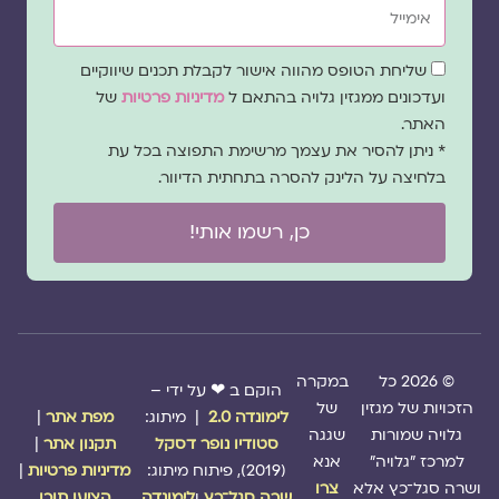
שדה
שליחת הטופס מהווה אישור לקבלת תכנים שיווקיים
הסכמה
ועדכונים ממגזין גלויה בהתאם ל
מדיניות פרטיות
של
האתר.
* ניתן להסיר את עצמך מרשימת התפוצה בכל עת
בלחיצה על הלינק להסרה בתחתית הדיוור.
כן, רשמו אותי!
© 2026 כל
במקרה
הוקם ב ❤ על ידי –
הזכויות של מגזין
של
לימונדה 2.0
| מיתוג:
מפת אתר
|
גלויה שמורות
שגגה
סטודיו נופר דסקל
תקנון אתר
|
למרכז "גלויה"
אנא
(2019), פיתוח מיתוג:
מדיניות פרטיות
|
ושרה סגל־כץ אלא
צרו
שרה סגל־כץ
ו
לימונדה
הציעו תוכן