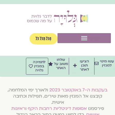
וג
וכן
תפריט
הַכֹּל מִכֹּל כֹּל
שלחו
שו מינוי
הציעו
לתמיכה
משוב על
למגזין
תוכן
במגזין
האתר
לאתר
גלויה
בעקבות ה-7 באוקטובר 2023
ולאורך ימי המלחמה,
קיבצנו אל המגזין מאות שירים, תפילות וכתיבה
אישית.
פירסמנו
אסופות דיגיטליות רחבות היקף
ו
ראיונות
אישיים
, כדי לסייע במעט בתוך הכאב הגדול.