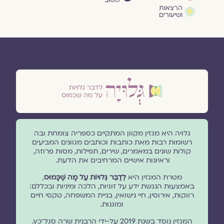
משוב
הרצאות
ושיעורים
גלויה היא מגזין מקוון המתקיים כספריה צומחת ובה
רשומות רבות מאת כותבות וכותבים מגוונים המביעים
קולות שונים במאמרים, שירים, תפילות, מסות פרוזה,
וראיונות אישיים המרחיבים את הדעת.
מטרת המגזין היא
לְדַבֵּר גְּלוּיוֹת עַל מָה שֶׁכָּמוּס
,
באמצעות הנגשת ידע על זוגיות, הלכה ומיניות ובכללם:
רווקות, אירוסין, חיי נישואין, בניית המשפחה, טקסי חיים
ומוגנוּת.
המגזין נוסד בשנת 2019 על-ידי הרבנית שרה סגל־כץ.