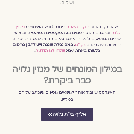
ושיקום.
אנא עקבו אחר
תקנון האתר
ביחס לתנאי השימוש ב
מגזין
גלויה
ובתכנים המפורסמים בו. הטקסטים הפואטיים וביצועי
שירים המופיעים ב׳גלויה׳ מתפרסמים הודות להסדרת זכויות
היוצרות והיוצרים ב
אקו״ם
.
באם נפלה שגגה ויש לתקן פרסום
כלשהו באתר, אנא
שלחו לנו הודעה
.
במילון המונחים של מגזין גלויה
כבר ביקרת?
האינדקס שיוביל אותך לנושאים נוספים שנכתב עליהם
במגזין.
אל״ף בי״ת גלויה