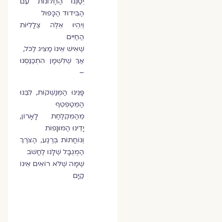
יְסַנְּנוּ הַחַלּוֹנוֹת עִם
הַבִּידוּד הַכָּפוּל
וְיִהְיוּ אֵלֶּה צְלָלִיּוֹת
הַחַיִּים
שֶׁאִישׁ אֵינוֹ מַצִּיג לַכֹּל,
אַךְ שֶׁלִּשְׁמָן הִתְכַּנַּסְנוּ
–
פָּנֵינוּ הַמְּנַשְּׁקוֹת, לִבֵּנוּ
הַמְּטַפְטֵף
מֵהַמִּקְלַחַת לָאָרוֹן,
יָדֵינוּ הַמּוּנָפוֹת
וְנוֹחֲתוֹת בְּרֶגַע, הַצֹּרֶךְ
הַמֻּגְבָּל שֶׁלָּנוּ לַחֲשֹׁב
שֶׁמָּה שֶׁלֹּא רוֹאִים אֵינוֹ
קַיָּם