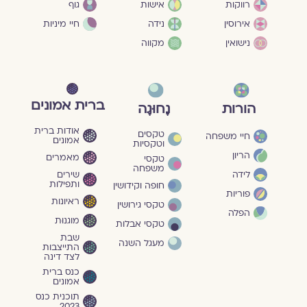
גוף
רווקות
אישות
חיי מיניות
אירוסין
נידה
נישואין
מקווה
ברית אמונים
הורות
נָחוּגָה
אודות ברית
טקסים
חיי משפחה
אמונים
וטקסיות
הריון
מאמרים
טקסי
משפחה
שירים
לידה
ותפילות
חופה וקידושין
פוריות
ראיונות
טקסי גירושין
הפלה
מוגנוּת
טקסי אבלות
שבת
מעגל השנה
התייצבות
לצד דינה
כנס ברית
אמונים
תוכנית כנס
2023