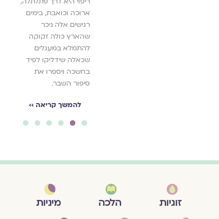
ריפוי היא דרך פתלתלה,
ארוכה וכואבת, בימים
רגישים אלה ניכר
שהארץ כולה זקוקה
להתמלא במעגלים
שכאלה שידליקו לפיד
בחשכה ויספרו את
סיפור השבר.
להמשך קריאה ››
6
5
4
3
2
1
מיניות
זוגיות
הלכה