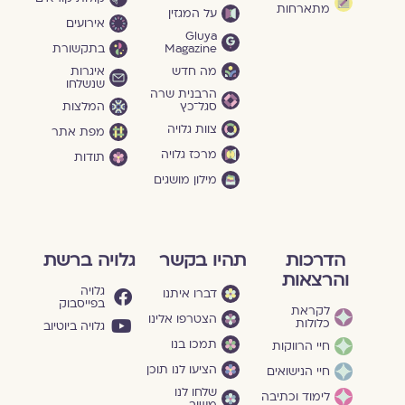
מתארחות
על המגזין
אירועים
Gluya
Magazine
בתקשורת
מה חדש
איגרות
שנשלחו
הרבנית שרה
סגל־כץ
המלצות
צוות גלויה
מפת אתר
מרכז גלויה
תודות
מילון מושגים
הדרכות
תהיו בקשר
גלויה ברשת
והרצאות
גלויה
דברו איתנו
בפייסבוק
לקראת
הצטרפו אלינו
כלולות
גלויה ביוטיוב
תמכו בנו
חיי הרווקות
הציעו לנו תוכן
חיי הנישואים
שלחו לנו
לימוד וכתיבה