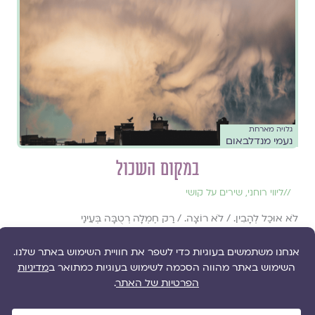
גלויה מארחת
נעמי מנדלבאום
במקום השכול
//
ליווי רוחני
,
שירים על קושי
לֹא אוּכַל לְהָבִין. / לֹא רוֹצָה. / רַק חֶמְלָה רְטֻבָּה בְּעֵינַי
להמשך קריאה ››
ספרות ורוח
כ״ה בניסן תשפ״ג 16.4.2023