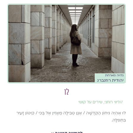
גלויה מארחת
יהודית רוזנברג
לו
//
ליווי רוחני
,
שירים על קושי
לוּ אֶהְיֶה גִיחוֹן הַקְּדֻשָּׁה / אַגַּן טְבִילָה מַאֲזִין אֶל בֶּכִי / קִיטוֹן זָעִיר
בִּתְפִלָּה.