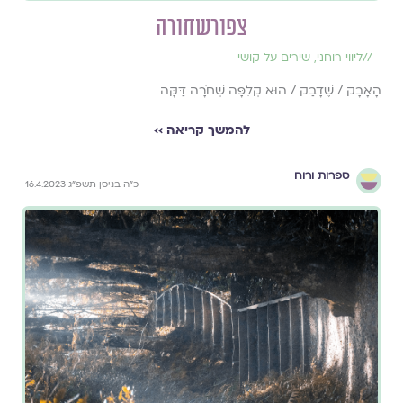
צפורשחורה
//
ליווי רוחני
,
שירים על קושי
הָאָבָק / שֶׁדָּבַק / הוּא קְלִפָּה שְׁחֹרָה דַּקָּה
להמשך קריאה ››
ספרות ורוח
כ״ה בניסן תשפ״ג 16.4.2023