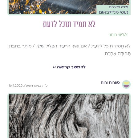
גלויה מארחת
נעמי מנדלבאום
לא תמיד תוכל לדעת
//
ליווי רוחני
לֹא תָּמִיד תּוּכַל לָדַעַת / אִם וְאֵיךְ הִרְעִיד הַצְּלִיל שֶׁלְּךָ, / מֵיתָר בְּתֵבַת
תְּהוּדָה אַחֶרֶת
להמשך קריאה ››
ספרות ורוח
כ״ה בניסן תשפ״ג 16.4.2023