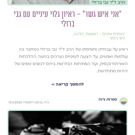
הרב ד״ר גבי ברזלי
"אני איש גשר" – ראיון גלוי עיניים עם גבי
ברזלי
//
גלוית עיניים - ראיונות
,
הלכה
,
ליווי רוחני
ראיון על עבודתו ותפיסתו של הרב ד"ר גבי ברזלי כמחבר בין
עולמות ואנשים, על הצעה לשינויים נצרכים בגישה ההלכתית
האורתודוקסית, ועל הפתיחות הנדרשת ביחס לגוונים שונים של
יהדות מתחדשת.
להמשך קריאה ››
ספרות ורוח
כ״ה בניסן ה׳תשפ״ו 12.4.2026