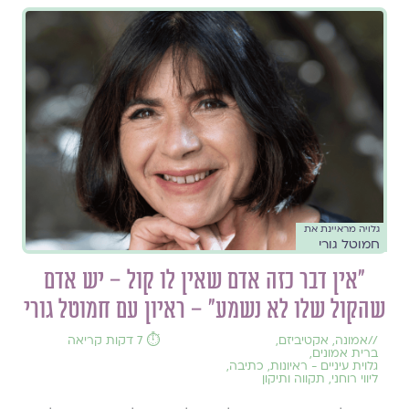
גלויה מראיינת את
חמוטל גורי
"אין דבר כזה אדם שאין לו קול – יש אדם
שהקול שלו לא נשמע" – ראיון עם חמוטל גורי
//
אמונה
,
אקטיביזם
,
⏱️ 7 דקות קריאה
ברית אמונים
,
גלוית עיניים - ראיונות
,
כתיבה
,
ליווי רוחני
,
תקווה ותיקון