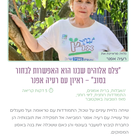
גלויה מראיינת את
רעיה אפנר
"צלם אלוהים שבנו הוא האפשרות לבחור
בטוב" – ראיון עם רעיה אפנר
//
אבלות
,
ברית אמונים
,
⏱️ 5 דקות קריאה
התמודדות רוחנית
,
ליווי רוחני
,
מאז השבעה באוקטובר
שיחה גלויית עיניים על שכול, התמודדות עם טראומה ועל מעגלים
של עשייה עם רעיה אפנר המביאה אל תפקידה את תובנותיה הן
כחברת קיבוץ לשעבר בעוטף והן כאם ששכלה את בנה באסון
המסוקים.