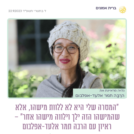
ברית אמונים
ז׳ בתשרי תשפ״ד 22.9.2023
גלויה מראיינת את
הרַבָּה תמר אלעד-אפלבום
"המטרה שלי היא לא ללוות מישהו, אלא
שהמישהו הזה ילך וילווה מישהו אחר" –
ראיון עם הרבה תמר אלעד-אפלבום