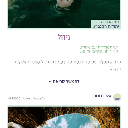
גלויה מארחת
יהודית רוזנברג
גידול
//
התמודדות עם מחלה
,
ליווי רוחני
,
שירים על קושי
קִרְבָה, תְּפִלָּה, פְּתִיחָה / נַחַת הַטּוֹבֵעַ / רַכּוּת שֶׁל הַמַּיִם / אַשְׁלָיַת
רִצְפָּה.
להמשך קריאה ››
ספרות ורוח
כ״ח באלול תשפ״ג 14.9.2023