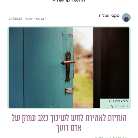
להמשך קריאה ››
טקסי אבלות
ו׳ בתשרי תשפ״ד 21.9.2023
גלויה מארחת
דנה חפץ
הנחיות לאמירת לחש לשיכוך כאב עמוק של
אדם דועך