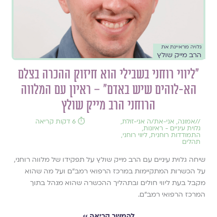
גלויה מראיינת את
הרב מייק שולץ
״ליווי רוחני בשבילי הוא חיזוק ההכרה בצלם
הא-לוהים שיש באדם״ – ראיון עם המלווה
הרוחני הרב מייק שולץ
//
אמונה
,
אני-את/ה אני-זולת
,
⏱️ 6 דקות קריאה
גלוית עיניים - ראיונות
,
התמודדות רוחנית
,
ליווי רוחני
,
תהלים
שיחה גלוית עיניים עם הרב מייק שולץ על תפקידו של מלווה רוחני,
על הכשרות המתקיימות במרכז הרפואי רמב״ם ועל מה שהוא
מקבל בעת ליווי חולים ובתהליך ההכשרה שהוא מנהל בתוך
המרכז הרפואי רמב"ם.
להמשך קריאה ››