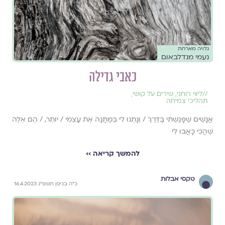
גלויה מארחת
נעמי מנדלבאום
כאבי גדילה
//
ליווי רוחני
,
שירים על קושי
,
תהליכי צמיחה
אֲנָשִׁים שֶׁפָּגַשְׁתִּי בַּדֶּרֶךְ / וְנָתְנוּ לִי בְּמַתָּנָה אֶת עַצְמִי / יוֹתֵר, / הֵם אֵלֶּה
שֶׁהֲכִי כָּאֲבוּ לִי
להמשך קריאה ››
טקסי אבלות
כ״ה בניסן תשפ״ג 16.4.2023