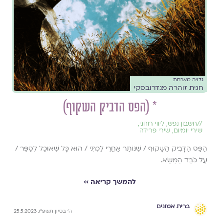
גלויה מארחת
חגית זוהרה מנדרובסקי
* (הפס הדביק השקוף)
//
חשבון נפש
,
ליווי רוחני
,
שירי יומיום
,
שירי פרידה
הַפַּס הַדָּבִיק הַשָּׁקוּף / שֶׁנּוֹתַר אַחֲרֵי לֶכְתִּי / הוּא כָּל שֶׁאוּכַל לְסַפֵּר /
עַל כֹּבֶד הַמַּשָּׂא.
להמשך קריאה ››
ברית אמונים
ה׳ בסיון תשפ״ג 25.5.2023