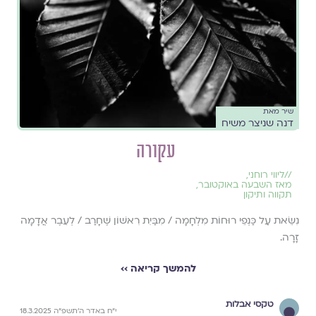
שיר מאת
דנה שניצר משיח
עקורה
//
ליווי רוחני
,
מאז השבעה באוקטובר
,
תקווה ותיקון
נִשֵּׂאת עַל כַּנְפֵי רוּחוֹת מִלְחָמָה / מִבַּיִת רִאשׁוֹן שֶׁחָרַב / לְעֵבֶר אֲדָמָה
זָרָה.
להמשך קריאה ››
טקסי אבלות
י״ח באדר ה׳תשפ״ה 18.3.2025