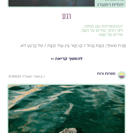
יהודית רוזנברג
רגע
//
התמודדות עם מחלה
,
ליווי רוחני
,
שירים על הגוף
,
שירים על קושי
פָּרַח מֵאוּלַי, קְצָת נָבוּל / קַו יָשָׁר בֵּין עוֹד קְצָת / אֶל כָּרֶגַע לֹא.
להמשך קריאה ››
ספרות ורוח
ו׳ בתשרי תשפ״ד 21.9.2023