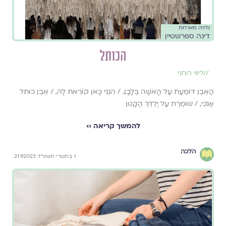
גלויה מארחת
דינה ספרשטיין
הכותל
//
ליווי רוחני
הָאֶבֶן דּוֹמַעַת עַל הָאִשָּׁה בְּלָבָן. / הִנְנִי כָּאן קוֹרֵאת לָהּ, / אֶבֶן כותל
אָנֹכִי, / שׁוֹמֶרֶת עַל יַלְדְּךָ הַקָּטן
להמשך קריאה ››
הלכה
ו׳ בתשרי תשפ״ד 21.9.2023