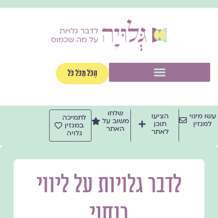
ילוג
תוכן
תפריט
הַכֹּל מִכֹּל כֹּל
שלחו
עשו מינוי
הציעו
לתמיכה
משוב על
למגזין
תוכן
במגזין
האתר
לאתר
גלויה
לדבר גלויות על ליווי
רוחני