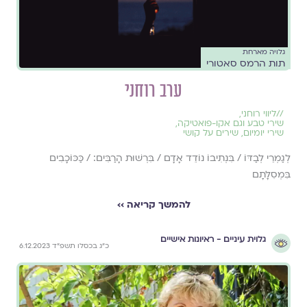
גלויה מארחת
תות הרמס סאטורי
ערב רוחני
//
ליווי רוחני
,
שירי טבע וגם אקו-פואטיקה
,
שירי יומיום
,
שירים על קושי
לְגַמְרֵי לְבַדּוֹ / בִּנְתִיבוֹ נוֹדֵד אָדָם / בִּרְשׁוּת הָרַבִּים: / כַּכּוֹכָבִים
בִּמְסִלָּתָם
להמשך קריאה ››
גלוית עיניים - ראיונות אישיים
כ״ג בכסלו תשפ״ד 6.12.2023