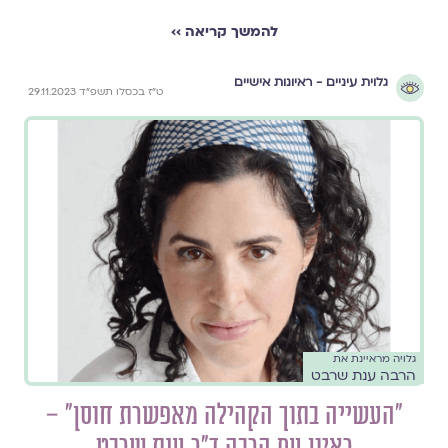
להמשך קריאה ››
גלוית עיניים - ראיונות אישיים
ט"ז בכסלו תשפ"ד 29.11.2023
גלויה מראיינת את
הרבה ענת שרבט
"העשייה בתוך הקהילה מאפשרת חוסן" –
ראיון עם הרבה ד"ר ענת שרבט