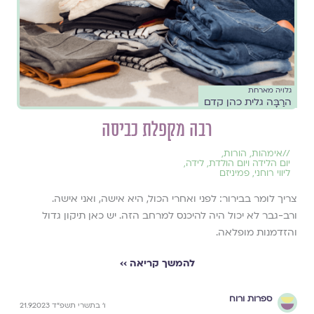
גלויה מארחת
הרַבָּה גלית כהן קדם
רבה מקפלת כביסה
//
אימהות
,
הורות
,
יום הלידה ויום הולדת
,
לידה
,
ליווי רוחני
,
פמיניזם
צריך לומר בבירור: לפני ואחרי הכול, היא אישה, ואני אישה.
ורב-גבר לא יכול היה להיכנס למרחב הזה. יש כאן תיקון גדול
והזדמנות מופלאה.
להמשך קריאה ››
ספרות ורוח
ו׳ בתשרי תשפ״ד 21.9.2023