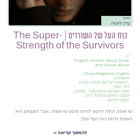
מאת
עדן לויטה
כוח העל של השורדים | The Super-
Strength of the Survivors
//
English content about Dinah
and sexual abuse
,
Gluya Magazine English
content
,
התמודדות עם פגיעה מינית
,
ליווי רוחני
,
מאז השבעה באוקטובר
,
מוגנות
,
שבוע התייצבות לצד דינה
,
תקווה ותיקון
טראומה יכולה להפוך להיות פוסט טראומה, אבל לפעמים היא
הופכת להיות כוח העל שלך.
להמשך קריאה ››