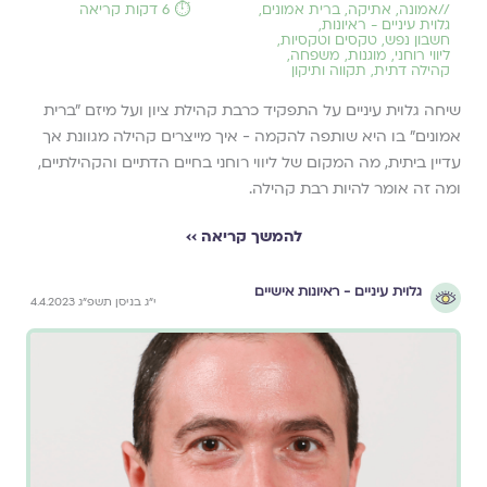
//
אמונה
,
אתיקה
,
ברית אמונים
,
⏱️ 6 דקות קריאה
גלוית עיניים - ראיונות
,
חשבון נפש
,
טקסים וטקסיות
,
ליווי רוחני
,
מוגנות
,
משפחה
,
קהילה דתית
,
תקווה ותיקון
שיחה גלוית עיניים על התפקיד כרבת קהילת ציון ועל מיזם ״ברית
אמונים״ בו היא שותפה להקמה - איך מייצרים קהילה מגוונת אך
עדיין ביתית, מה המקום של ליווי רוחני בחיים הדתיים והקהילתיים,
ומה זה אומר להיות רבת קהילה.
להמשך קריאה ››
גלוית עיניים - ראיונות אישיים
י״ג בניסן תשפ״ג 4.4.2023