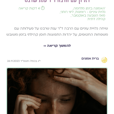
//
אמונה בזמן מלחמה
,
⏱️ 4 דקות קריאה
גלוית עיניים - ראיונות
,
ליווי רוחני
,
מאז השבעה באוקטובר
,
קהילה דתית
שיחה גלויית עיניים עם הרבה ד"ר ענת שרבט על פעילותה עם
משפחות החטופים, על יהדות התפוצות חוסן קהילתי בזמן משובש
להמשך קריאה ››
ברית אמונים
י״ג בכסלו תשפ״ד 26.11.2023