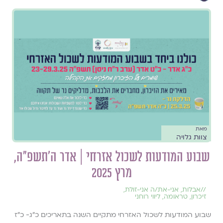
מאת
צוות גלויה
שבוע המודעות לשכול אזרחי | אדר ה׳תשפ״ה,
מרץ 2025
//
אבלות
,
אני-את/ה אני-זולת
,
זיכרון
,
טראומה
,
ליווי רוחני
שבוע המודעות לשכול האזרחי מתקיים השנה בתאריכים כ"ג- כ"ז