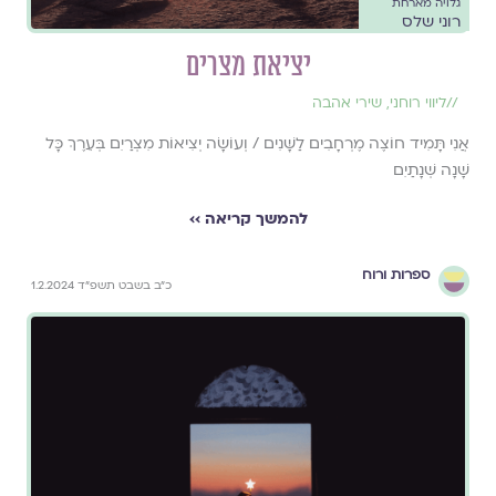
גלויה מארחת
רוני שלס
יציאת מצרים
//
ליווי רוחני
,
שירי אהבה
אֲנִי תָּמִיד חוֹצֶה מֶרְחָבִים לַשָּׁנִים / וְעוֹשָׂה יְצִיאוֹת מִצְרַיִם בְּעֵרֶךְ כָּל
שָׁנָה שְׁנָתַיִם
להמשך קריאה ››
ספרות ורוח
כ״ב בשבט תשפ״ד 1.2.2024