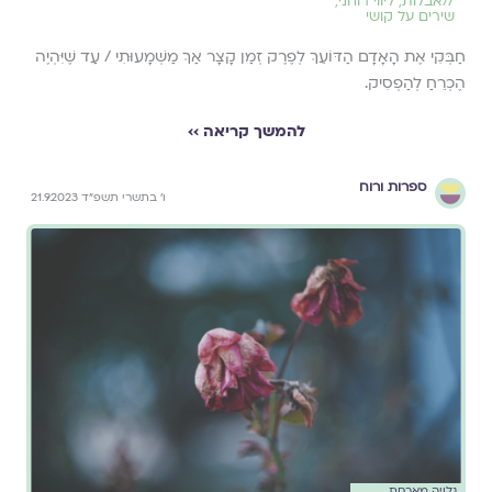
//
אבלות
,
ליווי רוחני
,
שירים על קושי
חַבְּקִי אֶת הָאָדָם הַדּוֹעֵךְ לְפֶרֶק זְמַן קָצָר אַךְ מַשְׁמָעוּתִי / עַד שֶׁיִּהְיֶה
הֶכְרֵחַ לְהַפְסִיק.
להמשך קריאה ››
ספרות ורוח
ו׳ בתשרי תשפ״ד 21.9.2023
גלויה מארחת