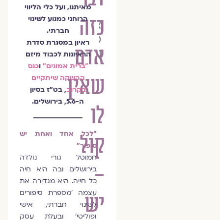
מאיתנו, ועל כלי הליווי
כזה
הרוחני כמנוע לשינוי
צוות
חברתי.
מגזין
ראיון במסגרת סדרת
אדם
גלויה
הראיונות לכבוד מיזם
"ברית אמונים"
ו
כנס
שאין
ההשקה שיתקיים
בקרוב
, בט״ז בסיון
ה-5.6, בירושלים.
לו
"לכל אחד ואחת יש
קול
סיפור"
חמוטל גורי נולדה
–
בירושלים ובה היא חיה
כל חייה. היא מגדירה את
עצמה 'מספרת סיפורים
יש
לשינוי חברתי, אישי
ופוליטי' ובעלת עסק