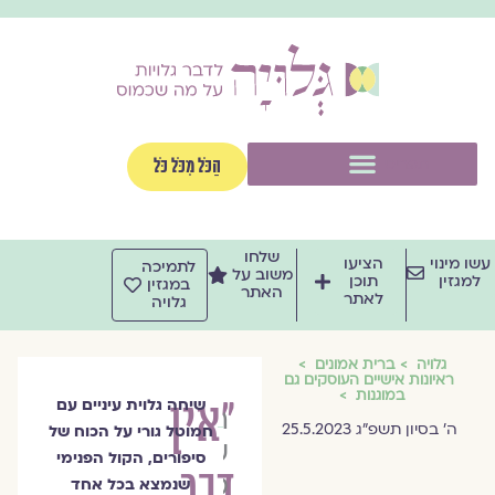
וג
וכן
תפריט
הַכֹּל מִכֹּל כֹּל
שלחו
שו מינוי
הציעו
לתמיכה
משוב על
למגזין
תוכן
במגזין
האתר
לאתר
גלויה
גלויה
ברית אמונים
ראיונות אישיים העוסקים גם
במוגנות
"אין
שיחה גלוית עיניים עם
הרבנית
ה׳ בסיון תשפ״ג 25.5.2023
חמוטל גורי על הכוח של
שרה
סיפורים, הקול הפנימי
דבר
סגל־כץ
שנמצא בכל אחד