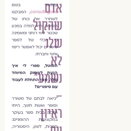
אדם
עצמאי בשם
consult4good
, המבקש
לשחרר את כוחו של
שהקול
הסיפור. היא למדה במכון
שכטר ליווי רוחני ומאמינה
שלו
כי הכלי של לספר
סיפורים יכול לאפשר ריפוי
אישי וחברתי.
לא
חמוטל, ספרי לי איך
הגעת לעיסוק המיוחד
נשמע"
שלך. מתי התחלת לעבוד
עם סיפורים?
–
"כיאה לבתם של משורר
וסופר ואשת חינוך, הייתי
ראיון
חזקה בבית ספר בעיקר
במקצועות ההומניים:
ספרות, לשון, היסטוריה,