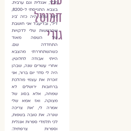
עם
תנ"ך, אנגלית וגם ערבית.
בצבא התגייסתי ל-8200,
חמוטל
לפני שזה היה כזה 'ביג
דיל', ובדיעבד אני חושבת
גורי
שהרגישות שלי לדקויות
של השפה מאוד
התחדדה שם.
כשהשתחררתי מהצבא
הייתי אבודה לחלוטין.
אחרי עשרים שנה, שבהן
היה לי סדר יום ברור, אני
זוכרת את עצמי מהלכת
ברחובות ירושלים לא
שמחה, אלא בסוג של
מצוקה. ואז אמא שלי
אמרה לי, 'את צריכה
שגרה. את טובה בשפות,
לכי תלמדי ספרות אנגלית
וספרות צרפתית'.