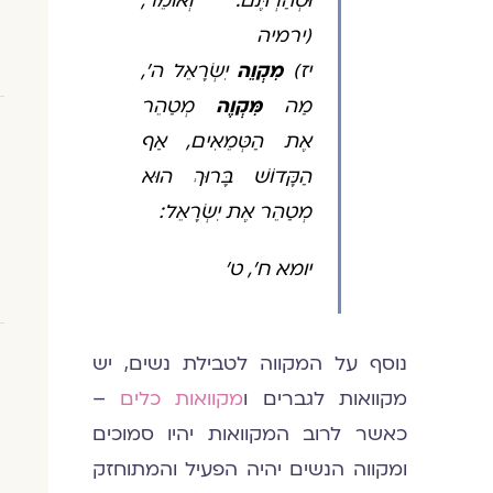
וּטְהַרְתֶּם. וְאוֹמֵר,
(ירמיה
יז)
מִקְוֵה
יִשְׂרָאֵל ה׳,
מַה
מִּקְוֶה
מְטַהֵר
אֶת הַטְּמֵאִים, אַף
הַקָּדוֹשׁ בָּרוּךְ הוּא
מְטַהֵר אֶת יִשְׂרָאֵל:
יומא ח', ט'
נוסף על המקווה לטבילת נשים, יש
מקוואות לגברים ו
מקוואות כלים
–
כאשר לרוב המקוואות יהיו סמוכים
ומקווה הנשים יהיה הפעיל והמתוחזק