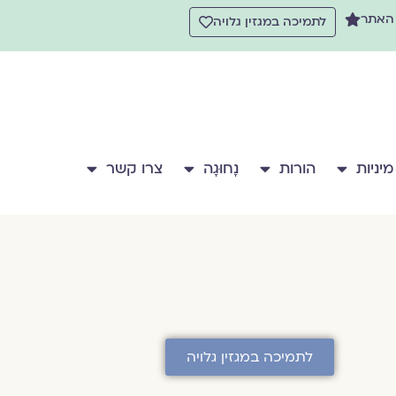
 האתר
לתמיכה במגזין גלויה
מיניות
הורות
נָחוּגָה
צרו קשר
לתמיכה במגזין גלויה