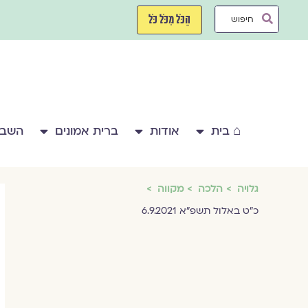
ילוג
Search
תוכן
הַכֹּל מִכֹּל כֹּל
...
⌂ בית
אודות
ברית אמונים
השבע
גלויה
הלכה
מקווה
כ״ט באלול תשפ״א 6.9.2021