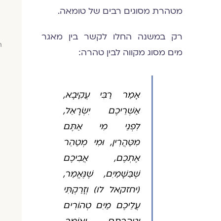
מטהרת מסוגים רבים של טומאה.
רק במשנה החלו לקשר בין מאגר
ח
מים מסוג מקווה לבין טהרה:
אָמַר רַבִּי עֲקִיבָא,
אַשְׁרֵיכֶם יִשְׂרָאֵל,
לִפְנֵי מִי אַתֶּם
מִטַּהֲרִין, וּמִי מְטַהֵר
אֶתְכֶם, אֲבִיכֶם
שֶׁבַּשָּׁמַיִם, שֶׁנֶּאֱמַר,
(יחזקאל לו) וְזָרַקְתִּי
עֲלֵיכֶם מַיִם טְהוֹרִים