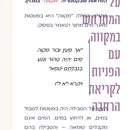
על
המלאות שבקטגוריה ״
מקווה
״ במגזין.
המתרחש
בתנ"ך, המילה "מקווה" היא בפשטות
מאגר מים מתוך הנאמר בפסוק:
במקווה,
עם
"אַךְ מַעְיָן וּבוֹר מִקְוֵה
מַיִם יִהְיֶה טָהוֹר וְנֹגֵעַ
הפניות
בְּנִבְלָתָם יִטְמָא"
ויקרא י"א ל"ו
לקריאת
הרחבה
הציווי על הטבילה היה בפשטות לטבול
במים, או לרחוץ במים. המים אינם
מקבלים טומאה – והטבילה בהם