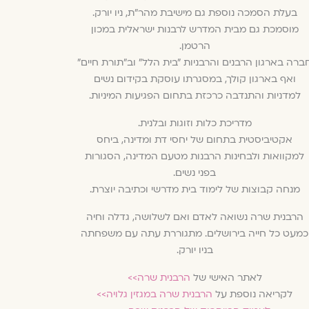
בעלת הסמכה נוספת גם מישיבת מהר״ת, ניו יורק.
מוסמכת גם מבית המדרש לרבנות ישראלית במכון
הרטמן.
ברה בארגון הרבנים והרבניות ״בית הלל״ וב״תורת חיים״
ואף בארגון קולך, במסגרתו עוסקת בקידום נשים
למדניות והתנדבה כרכזת בתחום הפגיעות המיניות.
מדריכת כלות וזוגות ובלנית.
אקטיביסטית בתחום של יחסי דת ומדינה, ביחס
למקוואות ולבחינות הרבנות מטעם המדינה, הסגורות
בפני נשים.
מנחה קבוצות של לימוד בית מדרשי וכתיבה יוצרת.
הרבנית שרה נשואה לאדם ואם לשלושה, גדלה וחיה
כמעט כל חייה בירושלים. מתגוררת עתה עם משפחתה
בניו יורק.
לאתר האישי של
הרבנית שרה>>
לקריאה נוספת על
הרבנית שרה במגזין גלויה>>