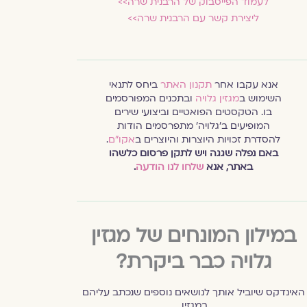
לעמוד הפייסבוק של הרבנית שרה>>
ליצירת קשר עם הרבנית שרה>>
אנא עקבו אחר
תקנון האתר
ביחס לתנאי
השימוש ב
מגזין גלויה
ובתכנים המפורסמים
בו. הטקסטים הפואטיים וביצועי שירים
המופיעים ב׳גלויה׳ מתפרסמים הודות
להסדרת זכויות היוצרות והיוצרים ב
אקו״ם
.
באם נפלה שגגה ויש לתקן פרסום כלשהו
באתר, אנא
שלחו לנו הודעה
.
במילון המונחים של מגזין
גלויה כבר ביקרת?
האינדקס שיוביל אותך לנושאים נוספים שנכתב עליהם
במגזין.