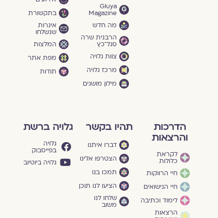
Gluya
Magazine
בתקשורת
מה חדש
איגרות
שנשלחו
הרבנית שרה
סגל־כץ
המלצות
צוות גלויה
מפת אתר
מרכז גלויה
תודות
מילון מושגים
הדרכות
תהיו בקשר
גלויה ברשת
והרצאות
גלויה
דברו איתנו
בפייסבוק
לקראת
הצטרפו אלינו
כלולות
גלויה ביוטיוב
תמכו בנו
חיי הרווקות
הציעו לנו תוכן
חיי הנישואים
שלחו לנו
לימוד וכתיבה
משוב
הרצאות