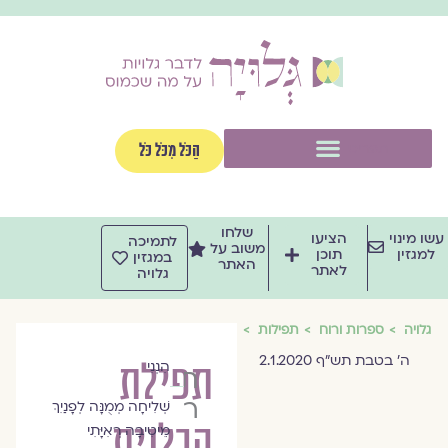
וג
וכן
תפריט
הַכֹּל מִכֹּל כֹּל
שלחו
שו מינוי
הציעו
לתמיכה
משוב על
למגזין
תוכן
במגזין
האתר
לאתר
גלויה
גלויה
ספרות ורוח
תפילות
ה' בטבת תש"ף 2.1.2020
הִנְנִי
תפילת
תמר
רוטשטיין
שְׁלִיחָה מְמֻנָּה לְפָנַיִךְ
הבלנית
מֵיטִיבָה רְאִיָּתִי