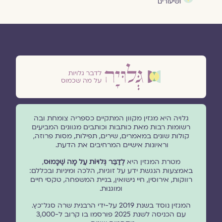
ושיעורים
גלויה היא מגזין מקוון המתקיים כספריה צומחת ובה
רשומות רבות מאת כותבות וכותבים מגוונים המביעים
קולות שונים במאמרים, שירים, תפילות, מסות פרוזה,
וראיונות אישיים המרחיבים את הדעת.
מטרת המגזין היא
לְדַבֵּר גְּלוּיוֹת עַל מָה שֶׁכָּמוּס
,
באמצעות הנגשת ידע על זוגיות, הלכה ומיניות ובכללם:
רווקות, אירוסין, חיי נישואין, בניית המשפחה, טקסי חיים
ומוגנוּת.
המגזין נוסד בשנת 2019 על-ידי הרבנית שרה סגל־כץ.
עם הכניסה לשנת 2025 פורסמו בו קרוב ל-3,000