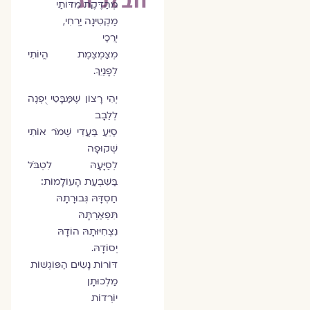
מְהַדֶּקֶת מִדּוֹתַי
מַקְטִינָה יַרְחִי,
יְרֵכַי
מְצַמְצֶמֶת הֱיוֹתִי
לְפָנַיִךְ.
יְהִי רָצוֹן שֶׁמַּבָּטִי יֻפְנֶה
לְלֵבָב
סַיֵּעַ בַּעֲדִי שְׁמֹר אוֹתִי
שְׁקוּפָה
לְסַיָּעָהּ לִטְבֹּל
בַּשִּׁבְעַת הָעוֹלָמוֹת:
חַסְדָּהּ גְּבוּרָתָהּ
תִּפְאַרְתָּהּ
נִצְחִיּוּתָהּ הוֹדָהּ
יְסוֹדָהּ.
דּוֹרוֹת נָשִׂים הַפּוֹגְשׁוֹת
מַלְכוּתָן
יוֹרְדוֹת