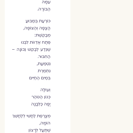
עִמָּהּ
הַבּוֹרָה.
כּוֹרַעַת בְּמַבּוּעַ
הֲצָפָה וְהַצּוֹפָה,
מְבַקֶּשֶׁת:
פְּתַח אַדְווֹת לִבְּנוּ
שֶׁנֵּדַע לְבַקֵּשׁ נְכוֹנָה –
הַחִבּוּר.
נִטְמַעַת,
נִתְמֶרֶת
בְּמַיִם הַחַיִּים
וְעוֹלָה
כְּגוֹן הַטֹּהַר
יָפָה כַּלְּבָנָה
מְצָרֶפֶת לַחֲשִׁי לְלַחֲשֵׁךְ
הוֹמָה,
שֶׁתַּעַל לְרָצוֹן