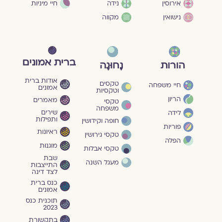
חיי מיניות
אירוסין
נידה
נישואין
מקווה
ברית אמונים
הורות
נָחוּגָה
אודות ברית
טקסים
חיי משפחה
אמונים
וטקסיות
הריון
מאמרים
טקסי
משפחה
שירים
לידה
ותפילות
חופה וקידושין
פוריות
ראיונות
טקסי גירושין
הפלה
מוגנוּת
טקסי אבלות
שבת
מעגל השנה
התייצבות
לצד דינה
כנס ברית
אמונים
תוכנית כנס
2023
בתקשורת