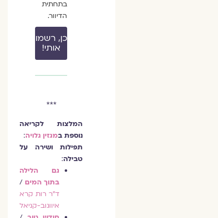
בתחתית
הדיוור.
כן, רשמו
אותי!
***
המלצות לקריאה
נוספת ב
מגזין גלויה
:
תפילות ושירה על
טבילה
:
גם הלילה
בתוך המים
/
ד"ר רות קרא
איוונוב-קניאל
חודש טוב
/