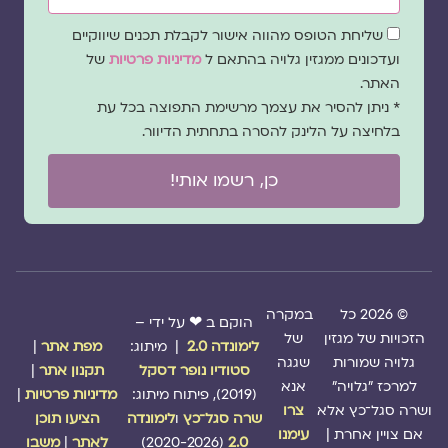
שדה
שליחת הטופס מהווה אישור לקבלת תכנים שיווקיים
הסכמה
ועדכונים ממגזין גלויה בהתאם ל
מדיניות פרטיות
של
האתר.
* ניתן להסיר את עצמך מרשימת התפוצה בכל עת
בלחיצה על הלינק להסרה בתחתית הדיוור.
כן, רשמו אותי!
© 2026 כל
במקרה
הוקם ב ❤ על ידי –
הזכויות של מגזין
של
לימונדה 2.0
| מיתוג:
מפת אתר
|
גלויה שמורות
שגגה
סטודיו נופר דסקל
תקנון אתר
|
למרכז "גלויה"
אנא
(2019), פיתוח מיתוג:
מדיניות פרטיות
|
ושרה סגל־כץ אלא
צרו
שרה סגל־כץ
ו
לימונדה
הציעו תוכן
אם צויין אחרת |
עימנו
2.0
(2020-2026)
לאתר
|
משבו