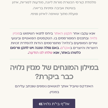
מלמדת קורסי הכשרת מורות ליוגה, מודעות לפוריות, איזון
בשיטת אביבה ומיניות בריאה.
פועלת מתוך שאיפה לאיזון פנימי.
אנא עקבו אחר
תקנון האתר
ביחס לתנאי השימוש ב
מגזין
גלויה
ובתכנים המפורסמים בו. הטקסטים הפואטיים וביצועי
שירים המופיעים ב׳גלויה׳ מתפרסמים הודות להסדרת זכויות
היוצרות והיוצרים ב
אקו״ם
.
באם נפלה שגגה ויש לתקן פרסום
כלשהו באתר, אנא
שלחו לנו הודעה
.
במילון המונחים של מגזין גלויה
כבר ביקרת?
האינדקס שיוביל אותך לנושאים נוספים שנכתב עליהם
במגזין.
אל״ף בי״ת גלויה