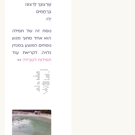
שֶׁרְצוֹנְךָ לִרְצוֹנוֹ
בְּרַחֲמִים
יְהִי.
נוסח זה של תפילה
הוא אחד מתוך מגוון
נוסחים המוצע במגזין
גלויה. לקריאת עוד
תפילות לטבילה
>>