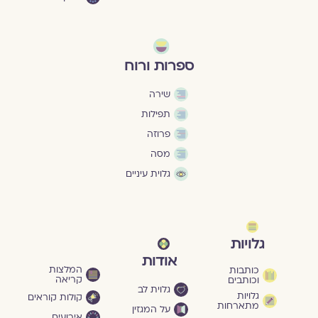
ספרות ורוח
שירה
תפילות
פרוזה
מסה
גלוית עיניים
גלויות
אודות
המלצות
כותבות
קריאה
וכותבים
גלוית לב
גלויות
קולות קוראים
מתארחות
על המגזין
אירועים