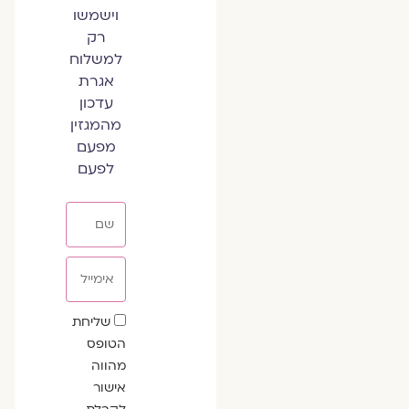
וישמשו
רק
למשלוח
אגרת
עדכון
מהמגזין
מפעם
לפעם
שם
אימייל
שדה
שליחת
הסכמה
הטופס
מהווה
אישור