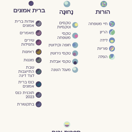
ברית אמונים
הורות
נָחוּגָה
אודות ברית
טקסים
חיי משפחה
אמונים
וטקסיות
הריון
מאמרים
טקסי
משפחה
שירים
לידה
ותפילות
חופה וקידושין
פוריות
ראיונות
טקסי גירושין
הפלה
מוגנוּת
טקסי אבלות
שבת
מעגל השנה
התייצבות
לצד דינה
כנס ברית
אמונים
תוכנית כנס
2023
בתקשורת