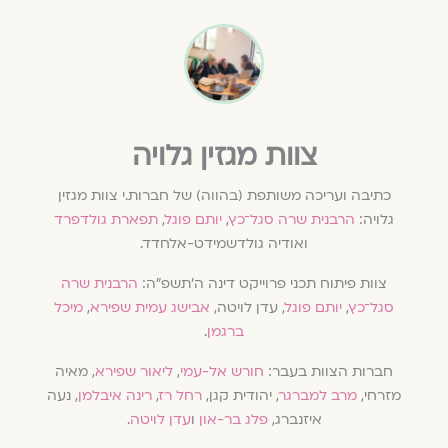
צוות מגזין גלויה
כתיבה ועריכה משותפת (בהווה) של חברות.י צוות מגזין
גלויה:
הרבנית שרה סגל־כץ
,
יותם פוגל
,
תפארת גולדפרד
ואודיה גולדשמידט-אלחדד.
צוות פיתוח תכני פרוייקט דינה ה׳תשפ״ה:
הרבנית שרה
סגל־כץ
,
יותם פוגל
, עדן לויטה,
אבישג עמית שפירא
,
מיכל
ברגמן
.
חברות הצוות בעבר:
חורש אל-עמי
,
ליאור שפירא
, מאיה
מזרחי,
מרב למברגר
, יהודית קגן,
רחל רז
,
רינה איבלמן
, נעה
איזנברג,
פלג בר-און
ו
עדן לויטה
.