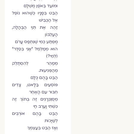
וּמוֹעֵד בְּאֹפֶן מֻשְׁלָם
הַבֵּט בְּפָנָיו כְּשֶׁהוּא נוֹפֵל
אֶל הַכְּבִישׁ
זַהֵה אֶת תְּוַי הַבֶּהָלָה,
הָעֶלְבּוֹן
מֻפְתַּע כְּמִי שֶׁנִּתְפַּס עָרֹם
הוּא מְמַלְמֵל "אֲנִי בְּסֵדֶר"
(לְמִי?)
מְמַהֵר לְהִסְתַּלֵּק
מֵהַפְּגִיעוּת.
הַבֵּט בָּהֶם כֻּלָּם
פּוֹסְעִים בַּלָּאט, צָדִים
חִבּוּר עִם הָאַחֵר
מְסֻנְכְּרָנִים זֶה בְּתוֹךְ זֶה
כִּשְׁתִי וָעֵרֶב חַי
הַבֵּט בָּהֶם אוֹרְבִים
לְשַׁיָּכוֹת
וְאָז הַבֵּט בְּעַצְמְךָ