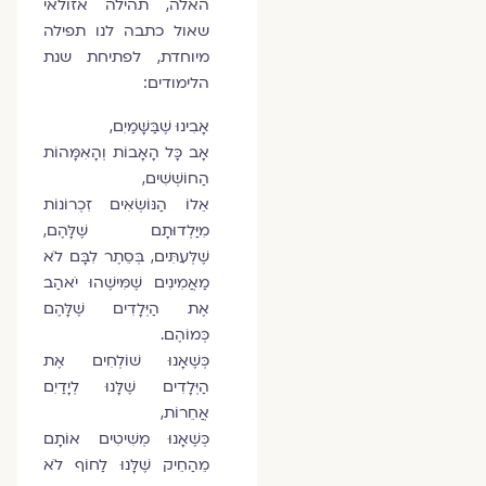
האלה, תהילה אזולאי
שאול כתבה לנו תפילה
מיוחדת, לפתיחת שנת
הלימודים:
אָבִינוּ שֶׁבַּשָּׁמַיִם,
אָב כָּל הָאָבוֹת וְהָאִמָּהוֹת
הַחוֹשְׁשִׁים,
אֵלוֹ הַנּוֹשְׂאִים זִכְרוֹנוֹת
מִיַּלְדוּתָם שֶׁלָּהֶם,
שֶׁלְּעִתִּים, בְּסֵתֶר לִבָּם לֹא
מַאֲמִינִים שֶׁמִּישֶׁהוּ יֹאהַב
אֶת הַיְּלָדִים שֶׁלָּהֶם
כְּמוֹהֶם.
כְּשֶׁאָנוּ שׁוֹלְחִים אֶת
הַיְּלָדִים שֶׁלָּנוּ לְיָדַיִם
אֲחֵרוֹת,
כְּשֶׁאָנוּ מְשִׁיטִים אוֹתָם
מֵהַחֵיק שֶׁלָּנוּ לַחוֹף לֹא