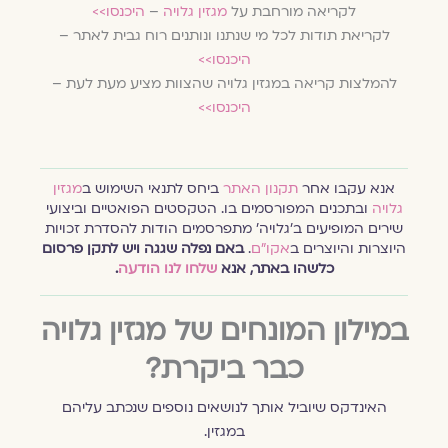
לקריאה מורחבת על
מגזין גלויה
–
היכנסו>>
לקריאת תודות לכל מי שנתנו ונותנים רוח גבית לאתר –
היכנסו>>
להמלצות קריאה במגזין גלויה שהצוות מציע מעת לעת –
היכנסו>>
אנא עקבו אחר
תקנון האתר
ביחס לתנאי השימוש ב
מגזין
גלויה
ובתכנים המפורסמים בו. הטקסטים הפואטיים וביצועי
שירים המופיעים ב׳גלויה׳ מתפרסמים הודות להסדרת זכויות
היוצרות והיוצרים ב
אקו״ם
.
באם נפלה שגגה ויש לתקן פרסום
כלשהו באתר, אנא
שלחו לנו הודעה
.
במילון המונחים של מגזין גלויה
כבר ביקרת?
האינדקס שיוביל אותך לנושאים נוספים שנכתב עליהם
במגזין.