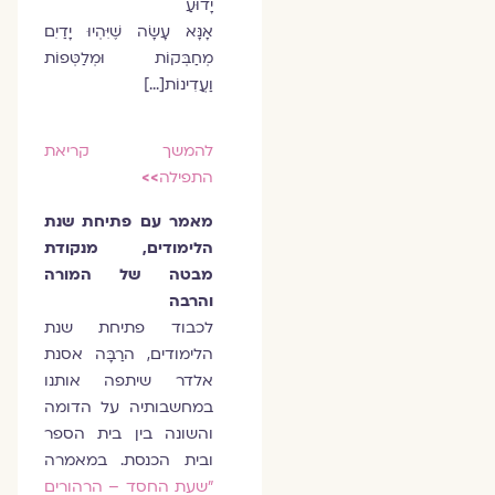
יָדוּעַ
אָנָּא עָשָׂה שֶׁיִּהְיוּ יָדַיִם
מְחַבְּקוֹת וּמְלַטְּפוֹת
וַעֲדִינוֹת[…]
להמשך קריאת
התפילה
>>
מאמר עם פתיחת שנת
הלימודים, מנקודת
מבטה של המורה
והרבה
לכבוד פתיחת שנת
הלימודים, הרַבָּה אסנת
אלדר שיתפה אותנו
במחשבותיה על הדומה
והשונה בין בית הספר
ובית הכנסת. במאמרה
"שעת החסד – הרהורים