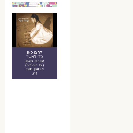
לחצו כאן
כדי לאשר
עוגיות מסוג
{צד שלישי}
ולטעון תוכן
זה.