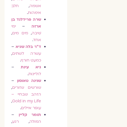
אשמה
,
חלב
אימהות
.
שרה פרידלנד בן
ארזה
–
ימי
שִׁיבה
,
מים מים
,
אחד
.
ד״ר בלה שגיא
–
עשרה לשתים
,
כמעט חורף
.
גיא עינת
–
לוליינות
.
שנינה טאוסון
–
שורשים שזורים
,
הזהב שבחיי –
,
Gold in my Life
עופר איילים
.
תומר קליין
–
המולה
,
רגע
,