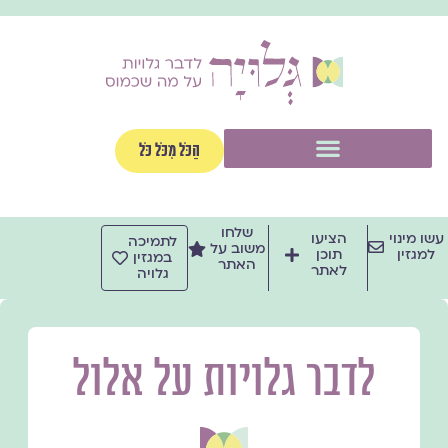
ילוג
תוכן
תפריט
הַכֹּל מִכֹּל כֹּל
שלחו
עשו מינוי
הציעו
לתמיכה
משוב על
למגזין
תוכן
במגזין
האתר
לאתר
גלויה
לדבר גלויות על אלול