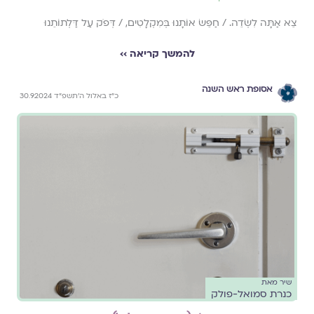
צֵא אַתָּה לִשְׂדֵה. / חַפֵּשׂ אוֹתָנוּ בְּמִקְלָטִים, / דְּפֹק עַל דַּלְתוֹתֵנוּ
להמשך קריאה ››
אסופת ראש השנה
כ״ז באלול ה׳תשפ״ד 30.9.2024
שיר מאת
כנרת סמואל-פולק