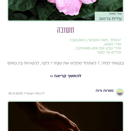
שיר מאת
עידית ברטוב
תשובה
//
אלול
,
מאז השבעה באוקטובר
,
שירי געגוע
,
שירי טבע וגם אקו-פואטיקה
,
שירים על קושי
בִּקַּשְׁתִּי לַחֲזֹר, / לְאַתְחֵל מֵחָדָשׁ אֶת שְׁנָתִי / לְיַקֵּר, לְהַשְׁהוֹת בֵּין כַּפּוֹתַי
להמשך קריאה ››
ספרות ורוח
י״ז כסלו תשפ״ד 30.11.2023