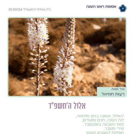
אסופת ראש השנה
כ״ז באלול ה׳תשפ״ד 30.9.2024
שיר מאת
רעות חמיאל
אלול ה׳תשפ״ד
//
אלול
,
אמונה בזמן מלחמה
,
לוח השנה, חגים ומועדים
,
מאז השבעה באוקטובר
,
שירי משבר
,
תפילות למצבים קשים