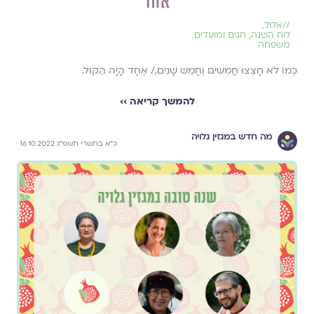
אחד
//
אלול
,
לוח השנה, חגים ומועדים
,
משפחה
כְּמוֹ לֹא חָצְצוּ חֲמִשִּׁים וְחָמֵשׁ שָׁנִים,/ אֶחָד הָיָה הַקּוֹל.
להמשך קריאה ››
מה חדש במגזין גלויה
כ״א בתשרי תשפ״ג 16.10.2022