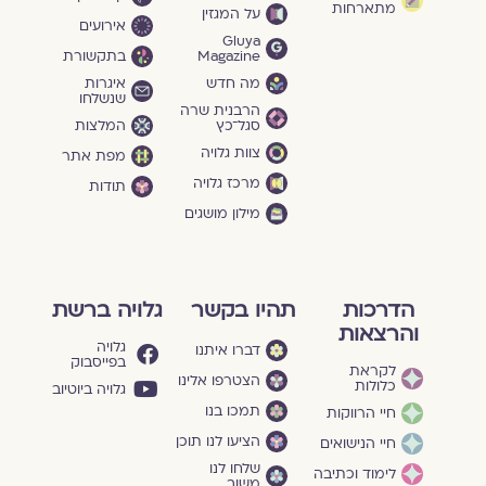
מתארחות
על המגזין
אירועים
Gluya
Magazine
בתקשורת
מה חדש
איגרות
שנשלחו
הרבנית שרה
סגל־כץ
המלצות
צוות גלויה
מפת אתר
מרכז גלויה
תודות
מילון מושגים
הדרכות
תהיו בקשר
גלויה ברשת
והרצאות
גלויה
דברו איתנו
בפייסבוק
לקראת
הצטרפו אלינו
כלולות
גלויה ביוטיוב
תמכו בנו
חיי הרווקות
הציעו לנו תוכן
חיי הנישואים
שלחו לנו
לימוד וכתיבה
משוב