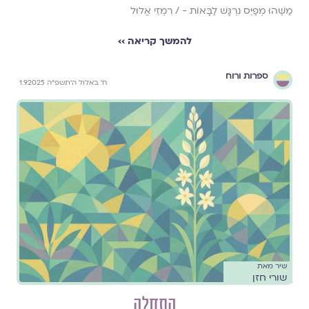
מַשֶּׁהוּ מְפַיֵּס נִרְגָּשׁ לַבָּאוֹת - / רִמְזֵי אֱלוּל
להמשך קריאה ››
ספרות ורוח
ח׳ באלול ה׳תשפ״ה 1.9.2025
שיר מאת
שורי חזן
התחלה