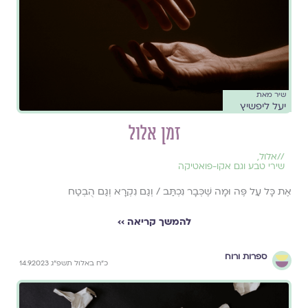
שיר מאת
יעל ליפשיץ
זמן אלול
//
אלול
,
שירי טבע וגם אקו-פואטיקה
אֶת כָּל עַל פֶּה וּמָה שֶׁכְּבָר נִכְתַּב / וְגַם נִקְרָא וְגַם הֻבְטַח
להמשך קריאה ››
ספרות ורוח
כ״ח באלול תשפ״ג 14.9.2023