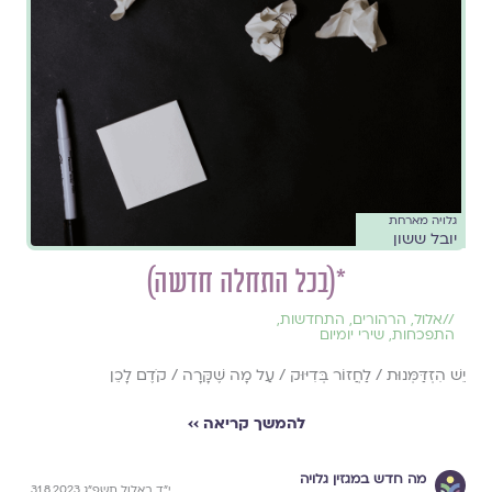
גלויה מארחת
יובל ששון
*(בכל התחלה חדשה)
//
אלול
,
הרהורים
,
התחדשות
,
התפכחות
,
שירי יומיום
יֵשׁ הִזְדַּמְּנוּת / לַחֲזוֹר בְּדִיּוּק / עַל מָה שֶׁקָּרָה / קֹדֶם לָכֵן
להמשך קריאה ››
מה חדש במגזין גלויה
י״ד באלול תשפ״ג 31.8.2023