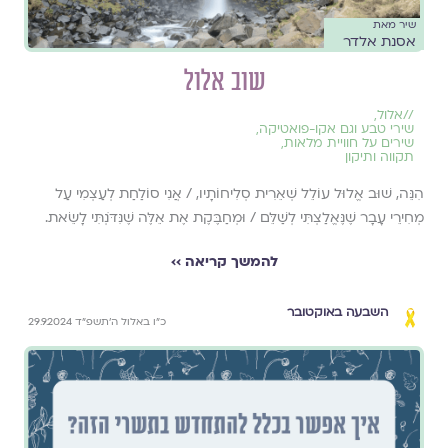
שיר מאת
אסנת אלדר
שוב אלול
//
אלול
,
שירי טבע וגם אקו-פואטיקה
,
שירים על חוויית מלאות
,
תקווה ותיקון
הִנֵּה, שׁוּב אֱלוּל עוֹלֵל שְׁאֵרִית סְלִיחוֹתָיו, / אֲנִי סוֹלַחַת לְעַצְמִי עַל
מְחִירֵי עָבָר שֶׁנֶּאֱלַצְתִּי לְשַׁלֵּם / וּמְחַבֶּקֶת אֶת אֵלֶּה שֶׁנִּדֹּנְתִּי לָשֵׂאת.
להמשך קריאה ››
השבעה באוקטובר
כ״ו באלול ה׳תשפ״ד 29.9.2024