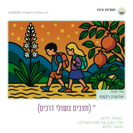
ספרות ורוח
י״ח באלול ה׳תשפ״ה 11.9.2025
שיר מאת
אהובה רקנטי
* (חצבים בשולי דרכים)
//
אלול
,
ילדוּת
,
שירי טבע וגם אקו-פואטיקה
,
תקווה ותיקון