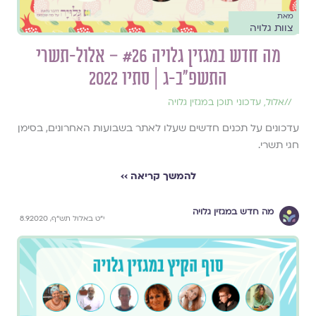
מאת
צוות גלויה
מה חדש במגזין גלויה #26 – אלול-תשרי
התשפ״ב-ג | סתיו 2022
//
אלול
,
עדכוני תוכן במגזין גלויה
עדכונים על תכנים חדשים שעלו לאתר בשבועות האחרונים, בסימן
חגי תשרי.
להמשך קריאה ››
מה חדש במגזין גלויה
י"ט באלול תש"ף, 8.9.2020