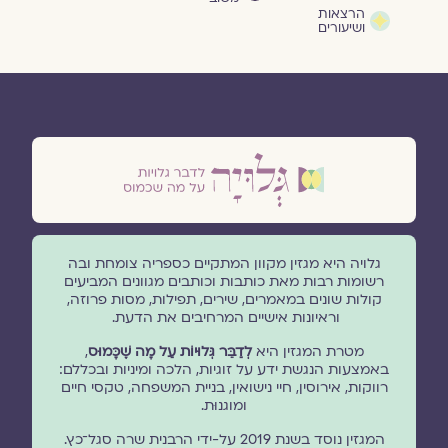
הרצאות
ושיעורים
גלויה היא מגזין מקוון המתקיים כספריה צומחת ובה
רשומות רבות מאת כותבות וכותבים מגוונים המביעים
קולות שונים במאמרים, שירים, תפילות, מסות פרוזה,
וראיונות אישיים המרחיבים את הדעת.
מטרת המגזין היא
לְדַבֵּר גְּלוּיוֹת עַל מָה שֶׁכָּמוּס
,
באמצעות הנגשת ידע על זוגיות, הלכה ומיניות ובכללם:
רווקות, אירוסין, חיי נישואין, בניית המשפחה, טקסי חיים
ומוגנוּת.
המגזין נוסד בשנת 2019 על-ידי הרבנית שרה סגל־כץ.