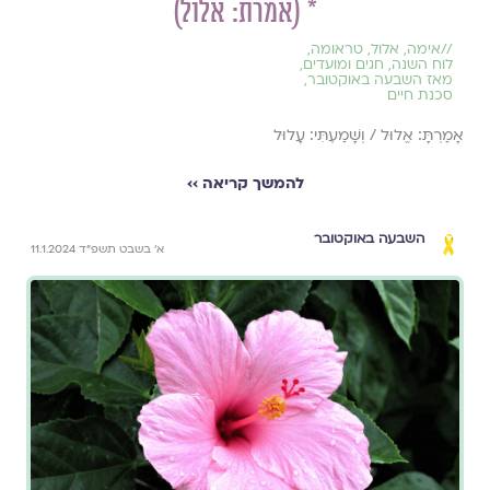
* (אמרת: אלול)
//
אימה
,
אלול
,
טראומה
,
לוח השנה, חגים ומועדים
,
מאז השבעה באוקטובר
,
סכנת חיים
אָמַרְתָּ: אֱלוּל / וְשָׁמַעְתִּי: עָלוּל
להמשך קריאה ››
השבעה באוקטובר
א׳ בשבט תשפ״ד 11.1.2024