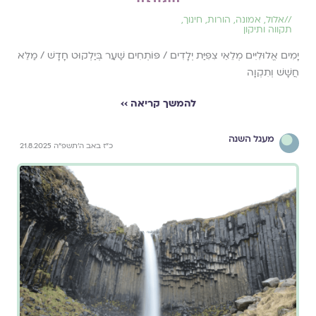
//
אלול
,
אמונה
,
הורות
,
חינוך
,
תקווה ותיקון
יָמִים אֱלוּלִיִּים מְלֵאֵי צִפִּיַּת יְלָדִים / פּוֹתְחִים שַׁעַר בְּיַלְקוּט חָדָשׁ / מַלֵּא
חֲשָׁשׁ וְתִקְוָה
להמשך קריאה ››
מעגל השנה
כ״ז באב ה׳תשפ״ה 21.8.2025