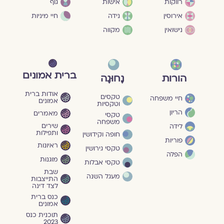
גוף
רווקות
אישות
חיי מיניות
אירוסין
נידה
נישואין
מקווה
ברית אמונים
הורות
נָחוּגָה
אודות ברית
טקסים
חיי משפחה
אמונים
וטקסיות
הריון
מאמרים
טקסי
משפחה
שירים
לידה
ותפילות
חופה וקידושין
פוריות
ראיונות
טקסי גירושין
הפלה
מוגנוּת
טקסי אבלות
שבת
מעגל השנה
התייצבות
לצד דינה
כנס ברית
אמונים
תוכנית כנס
2023