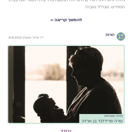
המדרש. שנה״ל טובה!
להמשך קריאה ››
הורות
י״ד אלול תשפ״ג 31.8.2023
גלויה מארחת
שרה פרידלנד בן ארזה