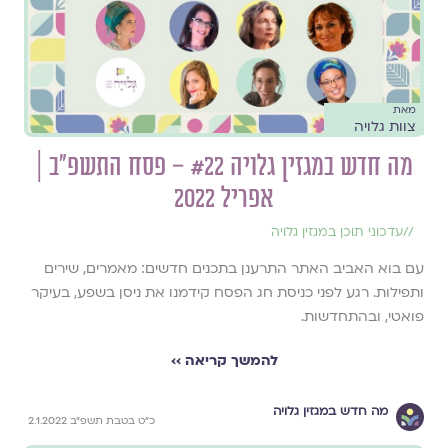
מאת
צוות גלויה
מה חדש במגזין גלויה #22 – פסח התשפ״ב |
אפריל 2022
//
עדכוני תוכן במגזין גלויה
עם בוא האביב האתר התרענן בתכנים חדשים: מאמרים, שירים
ותפילות. רגע לפני כניסת חג הפסח קידמנו את ניסן בשפע, בעיקר
פואטי, ובהתחדשות.
להמשך קריאה ››
מה חדש במגזין גלויה
כ"ט בטבת תשפ"ב 2.1.2022