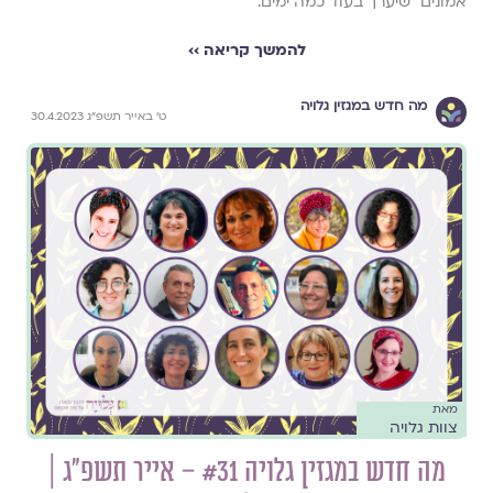
אמונים״ שיערך בעוד כמה ימים.
להמשך קריאה ››
מה חדש במגזין גלויה
ט׳ באייר תשפ״ג 30.4.2023
מאת
צוות גלויה
מה חדש במגזין גלויה #31 – אייר תשפ״ג |