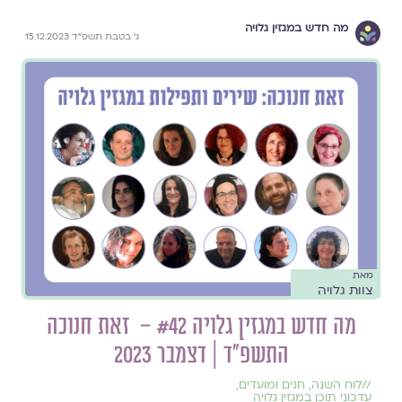
מה חדש במגזין גלויה
ג׳ בטבת תשפ״ד 15.12.2023
מאת
צוות גלויה
מה חדש במגזין גלויה #42 – זאת חנוכה
התשפ״ד | דצמבר 2023
//
לוח השנה, חגים ומועדים
,
עדכוני תוכן במגזין גלויה