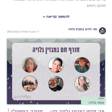
ימתקו הימים
להמשך קריאה ››
מה חדש במגזין גלויה
ד׳ בטבת תשפ״ג 28.12.2022
מאת
צוות גלויה