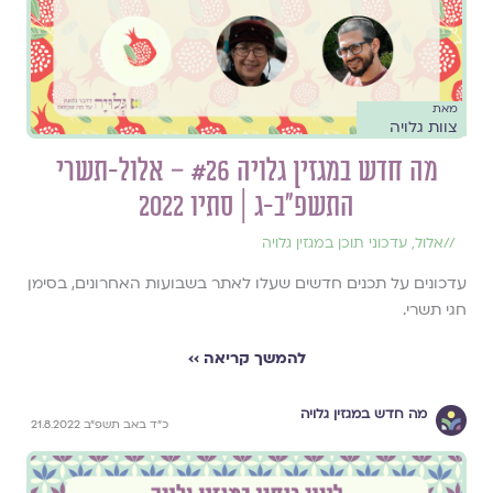
מאת
צוות גלויה
מה חדש במגזין גלויה #26 – אלול-תשרי
התשפ״ב-ג | סתיו 2022
//
אלול
,
עדכוני תוכן במגזין גלויה
עדכונים על תכנים חדשים שעלו לאתר בשבועות האחרונים, בסימן
חגי תשרי.
להמשך קריאה ››
מה חדש במגזין גלויה
כ״ד באב תשפ״ב 21.8.2022