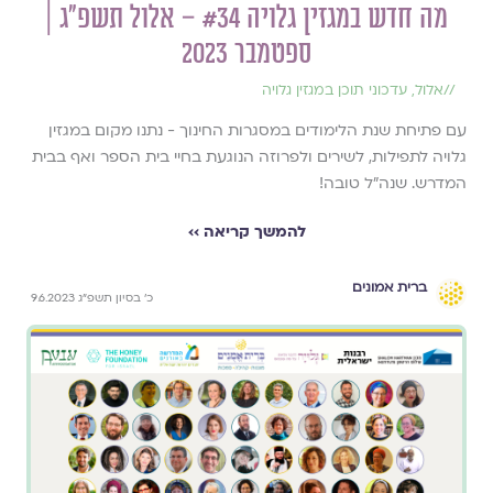
מה חדש במגזין גלויה #34 – אלול תשפ״ג |
ספטמבר 2023
//
אלול
,
עדכוני תוכן במגזין גלויה
עם פתיחת שנת הלימודים במסגרות החינוך - נתנו מקום במגזין
גלויה לתפילות, לשירים ולפרוזה הנוגעת בחיי בית הספר ואף בבית
המדרש. שנה״ל טובה!
להמשך קריאה ››
ברית אמונים
כ׳ בסיון תשפ״ג 9.6.2023