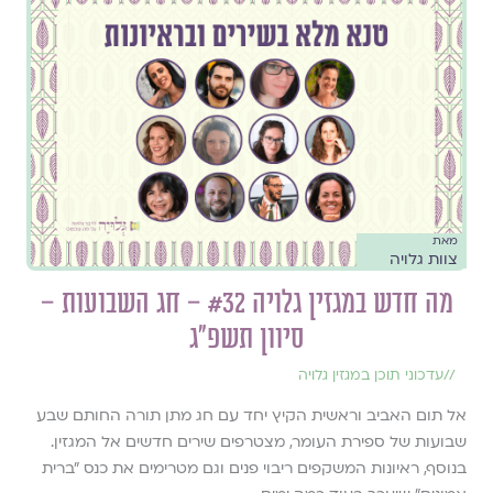
מאת
צוות גלויה
מה חדש במגזין גלויה #32 – חג השבועות –
סיוון תשפ״ג
//
עדכוני תוכן במגזין גלויה
אל תום האביב וראשית הקיץ יחד עם חג מתן תורה החותם שבע
שבועות של ספירת העומר, מצטרפים שירים חדשים אל המגזין.
בנוסף, ראיונות המשקפים ריבוי פנים וגם מטרימים את כנס ״ברית