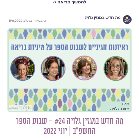
להמשך קריאה ››
מה חדש במגזין גלויה
כ׳ בסיוון תשפ״ב 19.6.2022
מאת
צוות גלויה
מה חדש במגזין גלויה #24 – שבוע הספר
התשפ״ב | יוני 2022