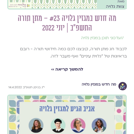
מאת
צוות גלויה
מה חדש במגזין גלויה #23 – מתן תורה
התשפ״ב | יוני 2022
//
עדכוני תוכן במגזין גלויה
לכבוד חג מתן תורה, קיבצנו לכם כמה חידושי תורה - רובם
בראיונות של ״גלוית עיניים״ ואף מעבר לזה.
להמשך קריאה ››
מה חדש במגזין גלויה
י״ג בניסן תשפ״ב 14.4.2022