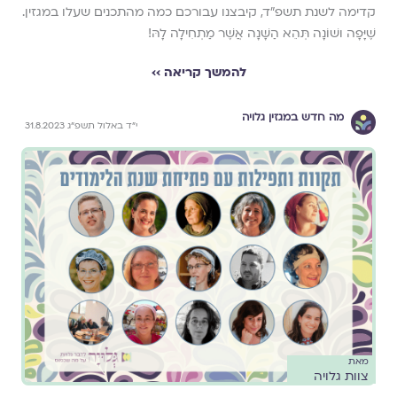
קדימה לשנת תשפ"ד, קיבצנו עבורכם כמה מהתכנים שעלו במגזין.
שֶׁיָּפָה ושׁוֹנָה תְּהֵא הַשָּׁנָה אֲשֶׁר מַתְחִילָה לָהּ!
להמשך קריאה ››
מה חדש במגזין גלויה
י״ד באלול תשפ״ג 31.8.2023
מאת
צוות גלויה