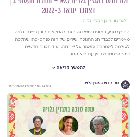
מה חדש במגזין גלויה #27 – חנוכה התשפ״ג |
דצמבר ינואר 2022-3
//
עדכוני תוכן במגזין גלויה
החורף מגיע באופו רשמי וזה הזמן להמלצות תוכן במגזין גלויה -
מאמרים לכבוד חג החנוכה, שירים של חוה פנחס-כהן שהלכה
לעולמה לאחרונה ומאמר על יצירתה, ועוד תכנים חדשים
שהתפרסמו במגזין עם בוא החג.
להמשך קריאה ››
מה חדש במגזין גלויה
כ״א בתשרי תשפ״ג 16.10.2022