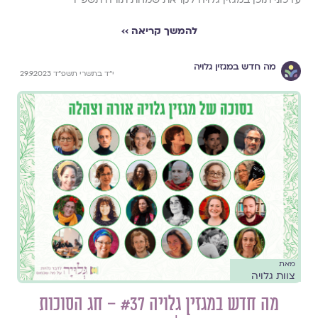
להמשך קריאה ››
מה חדש במגזין גלויה
י״ד בתשרי תשפ״ד 29.9.2023
מאת
צוות גלויה
מה חדש במגזין גלויה #37 – חג הסוכות