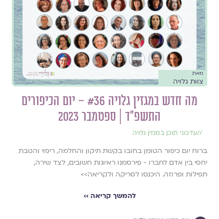
מאת
צוות גלויה
מה חדש במגזין גלויה #36 – יום הכיפורים
התשפ״ד | ספטמבר 2023
//
עדכוני תוכן במגזין גלויה
ברוח יום כיפור הטומן בחובו בקשת תיקון והחלמה, ריפוי והטבת
יחסי בין אדם לחברו - פירסמנו ראיונות חשובים, לצד שירה,
תפילות ופרוזה. היכנסו לסריקה ולקריאה>>
להמשך קריאה ››