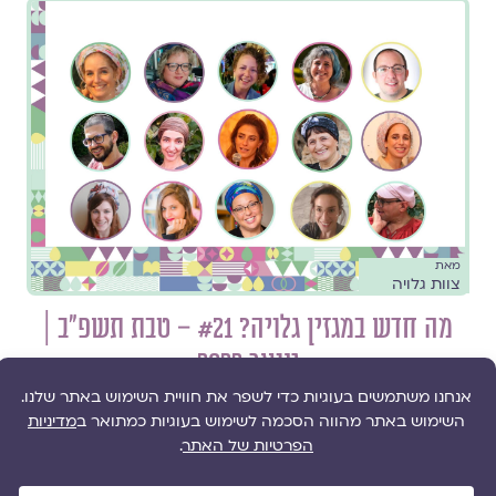
מאת
צוות גלויה
מה חדש במגזין גלויה? #21 – טבת תשפ"ב |
ינואר 2022
//
עדכוני תוכן במגזין גלויה
סקירה של כל התכנים החדשים שעלו לקראת חודש טבת תשפ"ב,
ינואר 2022, למגזין גלויה; מאמרים, שירים ותפילות.