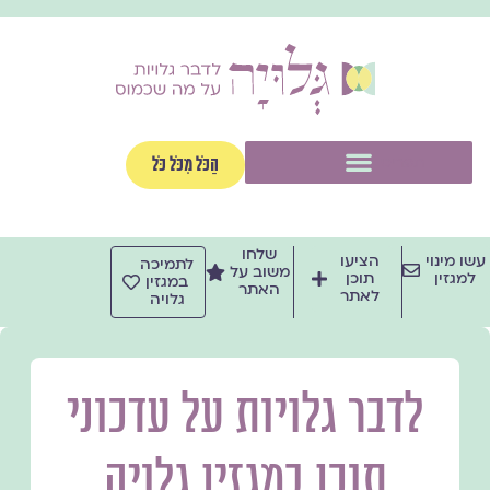
ילוג
תוכן
תפריט
הַכֹּל מִכֹּל כֹּל
שלחו
עשו מינוי
הציעו
לתמיכה
משוב על
למגזין
תוכן
במגזין
האתר
לאתר
גלויה
לדבר גלויות על עדכוני
תוכן במגזין גלויה