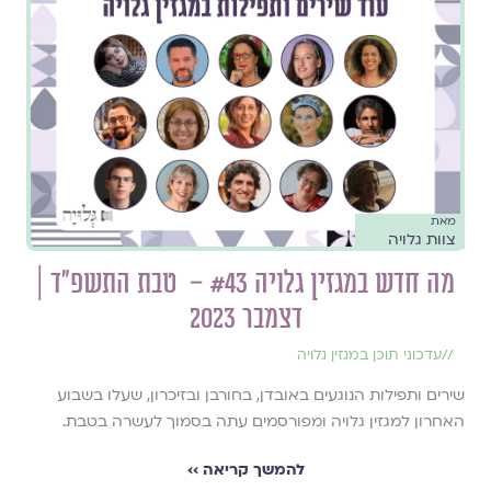
מאת
צוות גלויה
מה חדש במגזין גלויה #43 – טבת התשפ״ד |
דצמבר 2023
//
עדכוני תוכן במגזין גלויה
שירים ותפילות הנוגעים באובדן, בחורבן ובזיכרון, שעלו בשבוע
האחרון למגזין גלויה ומפורסמים עתה בסמוך לעשרה בטבת.
להמשך קריאה ››