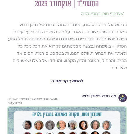
התשפ״ד | אוקטובר 2023
//
עדכוני תוכן במגזין גלויה
בפרוש עלינו חג הסוכות, העמדנו כמה דפנות של תוכן חדש
באתר: גם שני ראיונות - האחד על שירה ויצירה והשני על עשיה
רבנית פמיניסטית, גם שירים רבים וגם תפילות המתייחסות אל מסע
הפריון - בשמחה ובצער. מוזמנות.ים לקרוא את הכל מכל כל
ולאתר את הבחירות שלנו הנוגעות בטקסטים המתייחסים אל
הביתי והרחוק, המוכר והזר, הקבוע והנודד ואל כאלו שמעניקים
שאר רוח
להמשך קריאה ››
מה חדש במגזין גלויה
מוצאי שבת שובה, ח׳ בתשרי תשפ״ד
23.9.2023