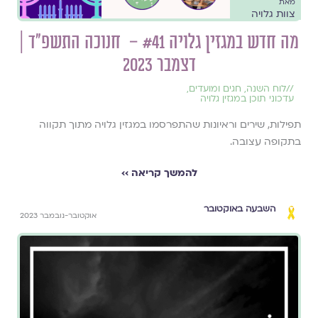
מאת
צוות גלויה
מה חדש במגזין גלויה #41 – חנוכה התשפ״ד |
דצמבר 2023
//
לוח השנה, חגים ומועדים
,
עדכוני תוכן במגזין גלויה
תפילות, שירים וראיונות שהתפרסמו במגזין גלויה מתוך תקווה
בתקופה עצובה.
להמשך קריאה ››
השבעה באוקטובר
אוקטובר-נובמבר 2023