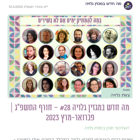
מה חדש במגזין גלויה
י״ט באדר תשפ״ג 12.3.2023
מאת
צוות גלויה
מה חדש במגזין גלויה #28 – חורף התשפ״ג |
פברואר-מרץ 2023
//
עדכוני תוכן במגזין גלויה
שירים רבים הצטרפו למגזין גלויה במהלך החורף, אולי במשהו -