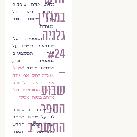
גלויה. כולם עוסקים
במגזין
במיניות בריאה, כל
אחד מזווית שונה
ומיוחדת.
גלויה
עם המטפלת טלי
רוזנבאום דיברנו על
#24
חייה המקצועיים
כמטפלת זוגית,
–
פרטנית ומינית:
״אין לי
אג'נדה לתקן אף אחד,
אני רוצה להעניק
שבוע
בחדר הטיפולים שלי
מרחב בטוח ומכיל״
הספר
ד"ר יוכבד דיבו סיפרה
לנו על מיניות בריאה
התשפ״ב
ועל הספר החדש
שהוציאה השנה