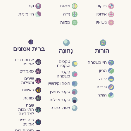
גוף
רווקות
אישות
חיי מיניות
אירוסין
נידה
נישואין
מקווה
ברית אמונים
הורות
נָחוּגָה
אודות ברית
טקסים
חיי משפחה
אמונים
וטקסיות
הריון
מאמרים
טקסי
משפחה
שירים
לידה
ותפילות
חופה וקידושין
פוריות
ראיונות
טקסי גירושין
הפלה
מוגנוּת
טקסי אבלות
שבת
מעגל השנה
התייצבות
לצד דינה
כנס ברית
אמונים
תוכנית כנס