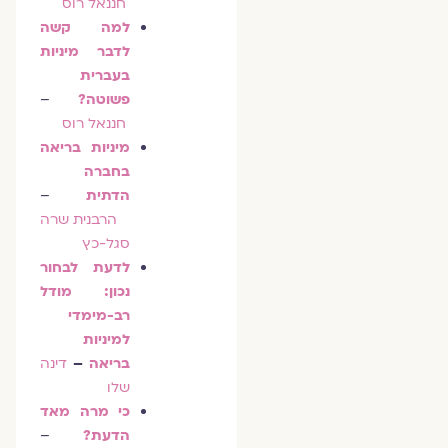
חננאל רוס
למה קשה
לדבר מיניות
בעברית
פשוטה?
–
חננאל רוס
מיניות בריאה
בחברה
הדתית
–
הרבנית שרה
סגל-כץ
לדעת לבחור
נכון: מודל
רב-מימדי
למיניות
בריאה
–
דינה
שלו
כי מרה מאד
הדעת?
–