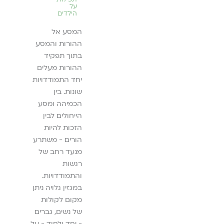
על עשיה במרחב
על
הילדים
ההלכתי עם
כלים מתחום
המסע אל
הליווי הרוחני
ההורות והמסע
ה
והנחיית קבוצות
בתוך תפקיד
ההורות מעלים
להמשך קריאה
יחד התמודדויות
››
שונות. בין
הכמיהה ומסע
הייחולים לבין
הזכות להיות
הורים - משתרע
מנעד רחב של
רגשות
והתמודדויות.
במגזין גלויה ניתן
מקום לקולות
של נשים, גברים
- יחד ולחוד - על