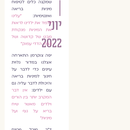
שמקנה כלים לטיפוח
|
מיניות בריאה
ואינטימיות:
״עלינו
יוני
ללמד את ילדינו לראות
את המיניות מנקודת
מבט של קדושה ושל
2022
כבוד הדדי עמוק״
יפה צוקרמן התארחה
אצלנו במדור גלוית
עיינים כדי לדבר על
חינוך למיניות בריאה
והיכולת לדבר עליה גם
עם ילדים:
אין דבר
המקרב יותר בין הורים
וילדים מאשר שיח
בריא על גוף ועל
מיניות״
ד"ר מיכל פרינס