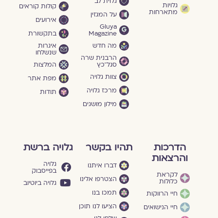
גלוית לב
גלויות
קולות קוראים
מתארחות
על המגזין
אירועים
Gluya
Magazine
בתקשורת
מה חדש
איגרות
שנשלחו
הרבנית שרה
סגל־כץ
המלצות
צוות גלויה
מפת אתר
מרכז גלויה
תודות
מילון מושגים
הדרכות
תהיו בקשר
גלויה ברשת
והרצאות
גלויה
דברו איתנו
בפייסבוק
לקראת
הצטרפו אלינו
כלולות
גלויה ביוטיוב
תמכו בנו
חיי הרווקות
הציעו לנו תוכן
חיי הנישואים