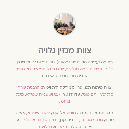
צוות מגזין גלויה
כתיבה ועריכה משותפת (בהווה) של חברות.י צוות מגזין
גלויה:
הרבנית שרה סגל־כץ
,
יותם פוגל
,
תפארת גולדפרד
ואודיה גולדשמידט-אלחדד.
צוות פיתוח תכני פרוייקט דינה ה׳תשפ״ה:
הרבנית שרה
סגל־כץ
,
יותם פוגל
, עדן לויטה,
אבישג עמית שפירא
,
מיכל
ברגמן
.
חברות הצוות בעבר:
חורש אל-עמי
,
ליאור שפירא
, מאיה
מזרחי,
מרב למברגר
, יהודית קגן,
רחל רז
,
רינה איבלמן
, נעה
איזנברג,
פלג בר-און
ו
עדן לויטה
.