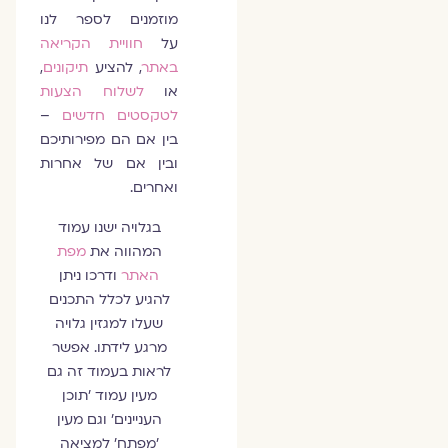
מוזמנים לספר לנו
על
חוויית הקריאה
באתר
, להציע
תיקונים
,
או
לשלוח הצעות
לטקסטים חדשים
–
בין אם הם מפירותיכם
ובין אם של אחרות
ואחרים.
בגלויה ישנו עמוד
המהווה את
מפת
האתר
ודרכו ניתן
להגיע לכלל התכנים
שעלו למגזין גלויה
מרגע לידתו. אפשר
לראות בעמוד זה גם
מעין עמוד ׳תוכן
העניינים׳ וגם מעין
׳מפתח׳ למציאה