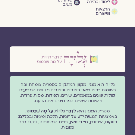
שלחו לנו
לימוד וכתיבה
משוב
הרצאות
ושיעורים
גלויה היא מגזין מקוון המתקיים כספריה צומחת ובה
רשומות רבות מאת כותבות וכותבים מגוונים המביעים
קולות שונים במאמרים, שירים, תפילות, מסות פרוזה,
וראיונות אישיים המרחיבים את הדעת.
מטרת המגזין היא
לְדַבֵּר גְּלוּיוֹת עַל מָה שֶׁכָּמוּס
,
באמצעות הנגשת ידע על זוגיות, הלכה ומיניות ובכללם:
רווקות, אירוסין, חיי נישואין, בניית המשפחה, טקסי חיים
ומוגנוּת.