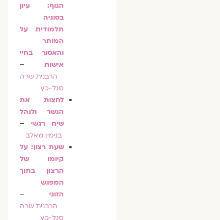
הגוף: עיון
בסוגיה
תלמודית על
המותר
והאסור בחיי
אישות
–
הרבנית שרה
סגל-כץ
לחצות את
הגשר ולנהל
שיח רגשי
–
בנימין מאלב
שעת רצון: על
קיומו של
הרצון בתוך
המפגש
הזוגי
–
הרבנית שרה
סגל-כץ