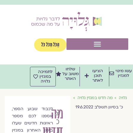
ילוג
תוכן
תפריט
הַכֹּל מִכֹּל כֹּל
שלחו
עשו מינוי
הציעו
לתמיכה
משוב על
למגזין
תוכן
במגזין
האתר
לאתר
גלויה
גלויה
מה חדש במגזין גלויה
כ׳ בסיוון תשפ״ב 19.6.2022
מה
לכבוד שבוע הספר,
צוות
אספנו לכם מספר
מגזין
ראיונות חדשים שעלו
חדש
גלויה
בזמן האחרון במגזין