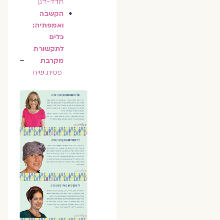
חדד-דגן
הקשבה
ואמפתיה:
כלים
לתקשורת
מקרבת
–
פסית שיח