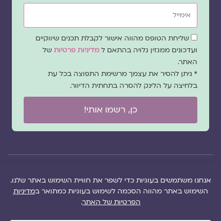
אימייל
שדה
שליחת הטופס מהווה אישור לקבלת תכנים שיווקיים
הסכמה
ועדכונים ממגזין גלויה בהתאם ל
מדיניות פרטיות
של
האתר.
* ניתן להסיר את עצמך מרשימת התפוצה בכל עת
בלחיצה על הלינק להסרה בתחתית הדיוור.
כן, רשמו אותי!
© 2026 כל
במקרה
הוקם ב ❤ על ידי –
הזכויות של מגזין
של
לימונדה 2.0
| מיתוג:
מפת אתר
|
גלויה שמורות
שגגה
סטודיו נופר דסקל
תקנון אתר
|
למרכז "גלויה"
אנא
(2019), פיתוח מיתוג:
מדיניות פרטיות
|