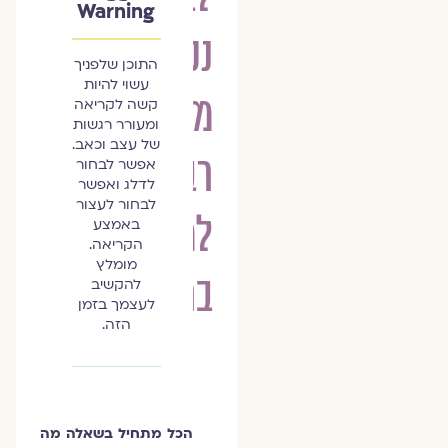
Warning
נכון:
התוכן שלפניך
עשוי להיות
מודל
קשה לקריאה
ומעורר רגשות
של עצב וכאב.
רב-מימדי
אפשר לבחור
לדלג ואפשר
לבחור לעצור
למיניות
באמצע
הקריאה.
מומלץ
בריאה
להקשיב
לעצמך בזמן
הזה.
הכל מתחיל בשאלה מה