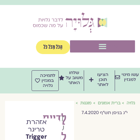
וג
וכן
תפריט
הַכֹּל מִכֹּל כֹּל
שלחו
שו מינוי
הציעו
לתמיכה
משוב על
למגזין
תוכן
במגזין
האתר
לאתר
גלויה
גלויה
ברית אמונים
מוגנוּת
י"ג בניסן תש"ף 7.4.2020
לדעת
דינה
אזהרת
שלו
טריגר
לבחור
Trigger