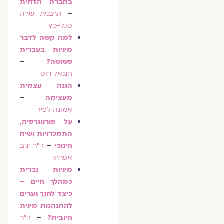
בחברה הדתית
–
הרבנית שרה
סגל-כץ
למה קשה לדבר
מיניות בעברית
פשוטה?
–
חננאל רוס
הגנה עצמית
מעצימה
–
אמונה לפיד
על פורנוגרפיה,
התמכרויות ושיח
חינוכי
–
ד"ר יניב
אפרתי
מיניות גברית
כמהלך חיים –
כיצד לחנך נערים
להתנהגות מינית
חיובית?
–
ד"ר