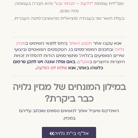
מנכ"לית עמותת
"לדעת – לבחור נכון"
והיא חברה בעמותה
מזה שנים.
בעלת תואר שני בעבודה סוציאלית מהאוניברסיטה העברית.
אנא עקבו אחר
תקנון האתר
ביחס לתנאי השימוש ב
מגזין
גלויה
ובתכנים המפורסמים בו. הטקסטים הפואטיים וביצועי
שירים המופיעים ב׳גלויה׳ מתפרסמים הודות להסדרת זכויות
היוצרות והיוצרים ב
אקו״ם
.
באם נפלה שגגה ויש לתקן פרסום
כלשהו באתר, אנא
שלחו לנו הודעה
.
במילון המונחים של מגזין גלויה
כבר ביקרת?
האינדקס שיוביל אותך לנושאים נוספים שנכתב עליהם
במגזין.
אל״ף בי״ת גלויה