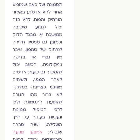
תסמונת של כאב שמופיע
אחרי לחץ או מגע באיזור
הנרתיק והפות. לחץ כזה
יכול לנבוע מישיבה
ממושכת או מבגד הדוק
וכמובן גם מניסיון חדירה
לנרתיק של טמפון, איבר
מין גברי או בדיקה
גיניקולוגית. הכאב יכול
להמשיך גם שעות או ימים
לאחר המגע, ולעיתים
מורגש כצריבה בנרתיק.
לא ברור מהו הגורם
להופעת התסמונת ולכן
דרכי הטיפול מגוונות
ונעשות בעיקר על דרך
השלילה. ישנה סברה
שנטילת
אמצעי מניעה
הורמונליים יכולה להיות