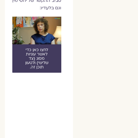
סביב ההקשר של יחסי מין
וגם בלעדיו:
לחצו כאן כדי
לאשר עוגיות
מסוג {צד
שלישי} ולטעון
תוכן זה.