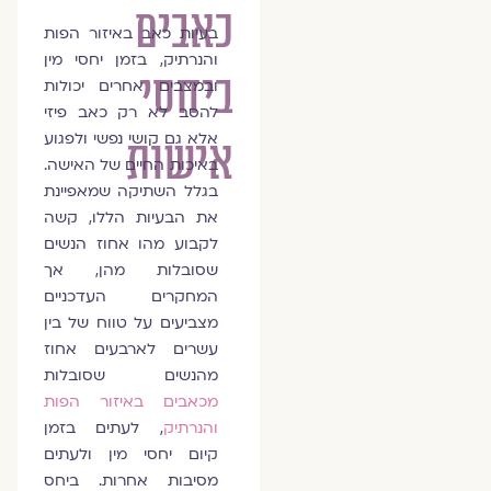
כאבים
בעיות כאב באיזור הפות
והנרתיק, בזמן יחסי מין
ביחסי
ובמצבים אחרים יכולות
להסב לא רק כאב פיזי
אלא גם קושי נפשי ולפגוע
אישות
באיכות החיים של האישה.
בגלל השתיקה שמאפיינת
את הבעיות הללו, קשה
לקבוע מהו אחוז הנשים
שסובלות מהן, אך
המחקרים העדכניים
מצביעים על טווח של בין
עשרים לארבעים אחוז
מהנשים שסובלות
מכאבים באיזור הפות
והנרתיק
, לעתים בזמן
קיום יחסי מין ולעתים
מסיבות אחרות. ביחס