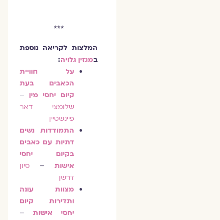
***
המלצות לקריאה נוספת
ב
מגזין גלויה
:
על חוויית
הכאבים בעת
קיום יחסי מין
–
שלומצי דאר
פיינשטיין
התמודדות נשים
דתיות עם כאבים
בקיום יחסי
אישות
–
סיון
דרשן
מצוות עונה
ותדירות קיום
יחסי אישות
–