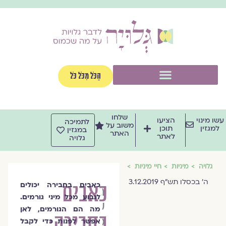
וג
וכן
תפריט
הַכֹּל מִכֹּל כֹּל
שלחו
שו מינוי
הציעו
לתמיכה
משוב על
למגזין
תוכן
במגזין
האתר
לאתר
גלויה
גלויה
מיניות
חיי מיניות
ה' בכסלו תש"ף 3.12.2019
כאבים
כאבים בחבירה יכולים
הרבנית
לנבוע מכל מיני גורמים.
שרה
מה הם הגורמים, לאן
בחבירה:
סגל־כץ
אפשר לפנות כדי לקבל