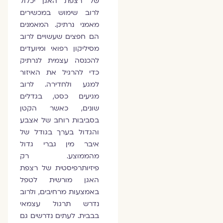
של רצפת האגן יכלול
לרוב שימוש במכשירים
מאמני נרתיק. המאמנים
הם חפצים שעשויים לרוב
מסיליקון רפואי ומיועדים
להכנסה עצמית לנרתיק
כדי להרגיל את האיזור
למגע ולחדירה. לרוב
מגיעים כסט, בגדלים
שונים, כאשר הקטן
בסביבות רוחב של אצבע
והגדול בערך בגודל של
איבר מין גברי גדול
מהממוצע. רק
פיזיותרפיסטית של רצפת
האגן מורשית לטפל
באמצעות מרחיבים, ולרוב
נדרש תרגול עצמאי
בבבית. לעתים נדרשים גם