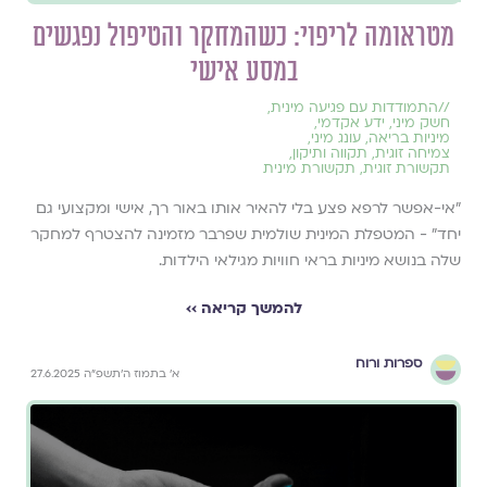
מטראומה לריפוי: כשהמחקר והטיפול נפגשים
במסע אישי
//
התמודדות עם פגיעה מינית
,
חשק מיני
,
ידע אקדמי
,
מיניות בריאה
,
עונג מיני
,
צמיחה זוגית
,
תקווה ותיקון
,
תקשורת זוגית
,
תקשורת מינית
״אי-אפשר לרפא פצע בלי להאיר אותו באור רך, אישי ומקצועי גם
יחד״ - המטפלת המינית שולמית שפרבר מזמינה להצטרף למחקר
שלה בנושא מיניות בראי חוויות מגילאי הילדות.
להמשך קריאה ››
ספרות ורוח
א׳ בתמוז ה׳תשפ״ה 27.6.2025