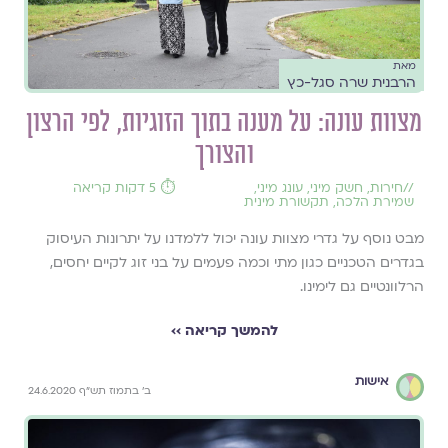
מאת
הרבנית שרה סגל-כץ
מצוות עונה: על מענה בתוך הזוגיות, לפי הרצון
והצורך
//
חירות
,
חשק מיני
,
עונג מיני
,
⏱️ 5 דקות קריאה
שמירת הלכה
,
תקשורת מינית
מבט נוסף על גדרי מצוות עונה יכול ללמדנו על יתרונות העיסוק
בגדרים הטכניים כגון מתי וכמה פעמים על בני זוג לקיים יחסים,
הרלוונטיים גם לימינו.
להמשך קריאה ››
אישות
ב' בתמוז תש"ף 24.6.2020