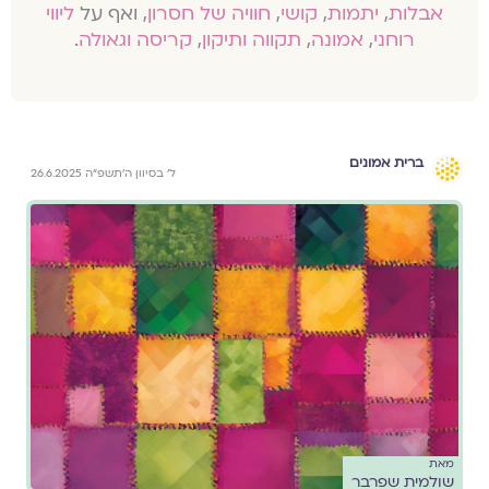
אבלות
,
יתמות
,
קושי
,
חוויה של חסרון
, ואף על
ליווי
רוחני
,
אמונה
,
תקווה ותיקון
,
קריסה וגאולה
.
ברית אמונים
ל׳ בסיוון ה׳תשפ״ה 26.6.2025
מאת
שולמית שפרבר