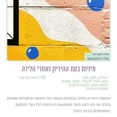
גלויה מארחת
טלי רוזנבאום
מיניות בעת ההיריון ואחרי הלידה
//
הריון
,
חשק מיני
,
⏱️ 7 דקות קריאה
כתב העת ״דעות״
,
רווחה גופנית
,
רצפת האגן
,
תקשורת זוגית
,
תקשורת מינית
תקופת ההיריון מלווה בשינויים בגופה של האישה ובתנודות נפשיות
בקרב שני בני הזוג. כיצד משפיעים הגורמים הללו על היחסים
האינטימיים בין בני הזוג?