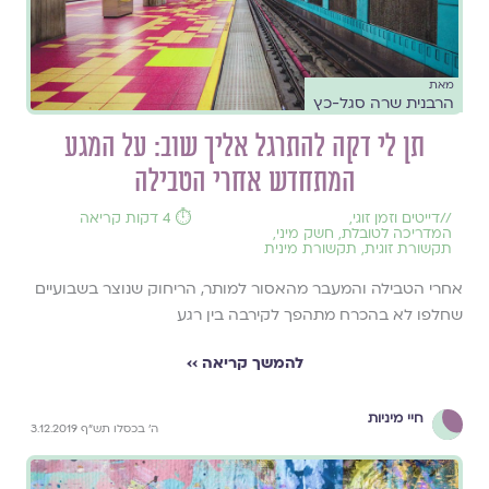
מאת
הרבנית שרה סגל-כץ
תן לי דקה להתרגל אליך שוב: על המגע
המתחדש אחרי הטבילה
//
דייטים וזמן זוגי
,
⏱️ 4 דקות קריאה
המדריכה לטובלת
,
חשק מיני
,
תקשורת זוגית
,
תקשורת מינית
אחרי הטבילה והמעבר מהאסור למותר, הריחוק שנוצר בשבועיים
שחלפו לא בהכרח מתהפך לקירבה בין רגע
להמשך קריאה ››
חיי מיניות
ה' בכסלו תש"ף 3.12.2019