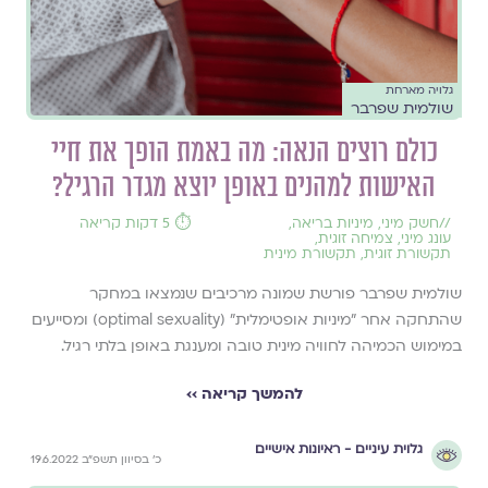
גלויה מארחת
שולמית שפרבר
כולם רוצים הנאה: מה באמת הופך את חיי
האישות למהנים באופן יוצא מגדר הרגיל?
//
חשק מיני
,
מיניות בריאה
,
⏱️ 5 דקות קריאה
עונג מיני
,
צמיחה זוגית
,
תקשורת זוגית
,
תקשורת מינית
שולמית שפרבר פורשת שמונה מרכיבים שנמצאו במחקר
שהתחקה אחר "מיניות אופטימלית" (optimal sexuality) ומסייעים
במימוש הכמיהה לחוויה מינית טובה ומענגת באופן בלתי רגיל.
להמשך קריאה ››
גלוית עיניים - ראיונות אישיים
כ׳ בסיוון תשפ״ב 19.6.2022