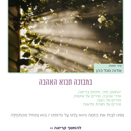
שיר מאת:
אדוה מגל כהן
במבוכה תבוא האהבה
//
חשק מיני
,
מיניות בריאה
,
שירי אהבה
,
שירים על אישות
,
שירים על הגוף
,
שירים על חוויית מלאות
נִסִּינוּ לְבַיֵּת אֶת הַזְּמַן/ וְהוּא גָּלַשׁ עַל גְּדוֹתֵינוּ / בּוֹא נַתְחִיל מֵהַתְחָלָה
להמשך קריאה ››