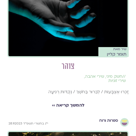
שיר מאת
תומר קליין
צוהר
//
חשק מיני
,
שירי אהבה
,
שירי זוגיות
זָכְרוּ אֶצְבָּעוֹת / לְבֵרוּר בַּחֹשֶׁךְ / נְקֻדּוֹת רְגִיעָה
להמשך קריאה ››
ספרות ורוח
י״ג בתשרי תשפ״ד 28.9.2023