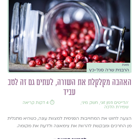
מאת
הרבנית שרה סגל-כץ
האהבה מקלקלת את השורה, לעתים גם זה לטב
עביד
//
דייטים וזמן זוגי
,
חשק מיני
,
⏱️ 4 דקות קריאה
שמירת הלכה
הצעה לחוש את המחוייבות הפנימית למצוות עונה, כשהיא מתגלית
מן החרכים ומבקשת להרוות את צימאונה ולדעת את מקומה.