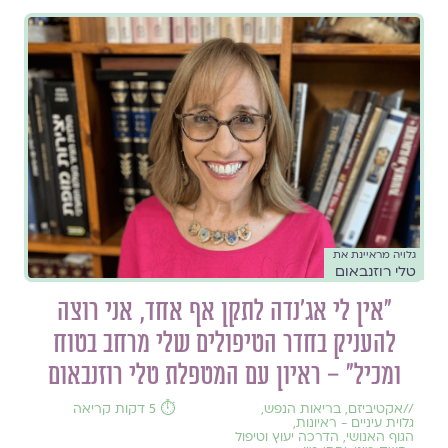
גלויה מראיינת את
טלי רוזנבאום
״אין לי אג'נדה לתקן אף אחד, אני רוצה
להעניק בחדר הטיפולים שלי מרחב בטוח
ומכיל״ – ראיון עם המטפלת טלי רוזנבאום
//
אקטיביזם
,
בריאות הנפש
,
⏱️ 5 דקות קריאה
גלוית עיניים - ראיונות
,
הגוף האנושי
,
הדרכה יעוץ וטיפול