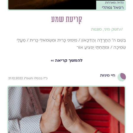
גלויה מארחת
רפאל נפתלי
קריעת שמע
//
חשק מיני
,
מוגנות
בְּשֵׁם ה' הַחֲרָדָה וְהַדִּכָּאוֹן / מִיְּמִינִי כָּרִית וּמִשְּׂמֹאלִי כָּרִית / מֵעָלַי
שְׂמִיכָה / וּמִתַּחְתַּי יַפְצִיעַ אוֹר
להמשך קריאה ››
חיי מיניות
כ״ז בכסלו תשפ״ג 21.12.2022