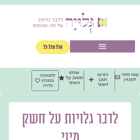
ילוג
תוכן
תפריט
הַכֹּל מִכֹּל כֹּל
שלחו
עשו מינוי
הציעו
לתמיכה
משוב על
למגזין
תוכן
במגזין
האתר
לאתר
גלויה
לדבר גלויות על חשק
מיני