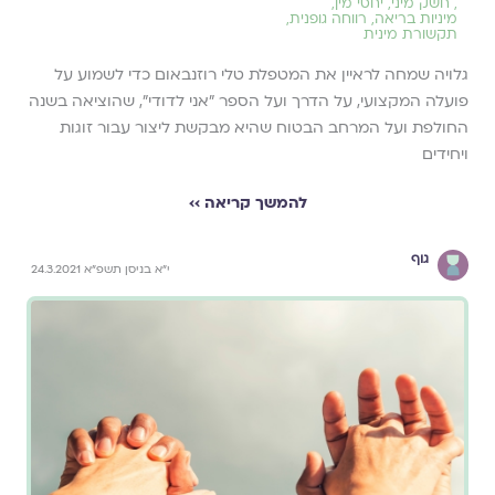
,
חשק מיני
,
יחסי מין
,
מיניות בריאה
,
רווחה גופנית
,
תקשורת מינית
גלויה שמחה לראיין את המטפלת טלי רוזנבאום כדי לשמוע על
פועלה המקצועי, על הדרך ועל הספר ״אני לדודי״, שהוציאה בשנה
החולפת ועל המרחב הבטוח שהיא מבקשת ליצור עבור זוגות
ויחידים
להמשך קריאה ››
גוף
י"א בניסן תשפ"א 24.3.2021