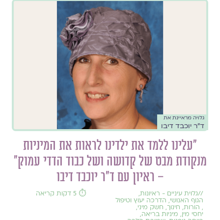
גלויה מראיינת את
ד״ר יוכבד דיבו
״עלינו ללמד את ילדינו לראות את המיניות
מנקודת מבט של קדושה ושל כבוד הדדי עמוק״
– ראיון עם ד״ר יוכבד דיבו
//
גלוית עיניים - ראיונות
,
⏱️ 5 דקות קריאה
הגוף האנושי
,
הדרכה יעוץ וטיפול
,
הורות
,
חינוך
,
חשק מיני
,
יחסי מין
,
מיניות בריאה
,