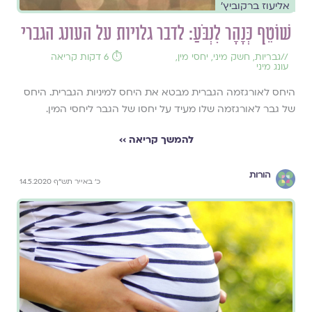
אליעוז ברקוביץ'
שׁוֹטֵף כְּנָהָר לִנְבֹּעַ: לדבר גלויות על העונג הגברי
//
גבריות
,
חשק מיני
,
יחסי מין
,
⏱️ 6 דקות קריאה
עונג מיני
היחס לאורגזמה הגברית מבטא את היחס למיניות הגברית. היחס
של גבר לאורגזמה שלו מעיד על יחסו של הגבר ליחסי המין.
להמשך קריאה ››
הורות
כ' באייר תש"ף 14.5.2020