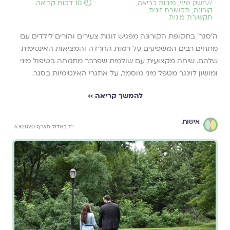
//
חשק מיני
,
מיניות בריאה
,
⏱️ 10 דקות קריאה
קורונה
,
תקשורת זוגית
,
תקשורת מינית
ה׳סגר׳ בתקופת הקורונה מפגיש זוגות צעירים והורים לילדים עם
מתחים רבים המשפיעים על רמות החרדה והמציאות האינטימית
שלהם. שיחה מקצועית עם שולמית שפרבר מתמחה בטיפול מיני
ומושון לוינגר מטפל מיני מוסמך, על אתגרי האינטימיות בסגר.
להמשך קריאה ››
אישות
י"ז באלול תש"ף 6.9.2020