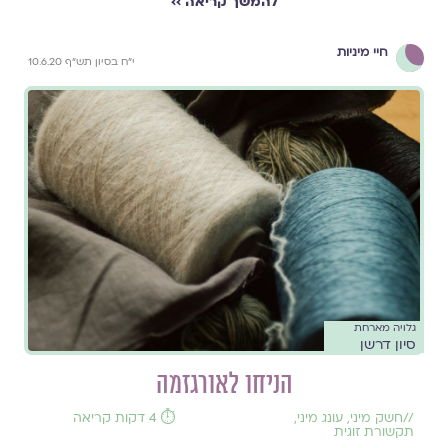
להמשך קריאה ››
חיי מיניות
י"ח בסיון תש"ף 10.6.20
גלויה מארחת
סיון דרשן
הניחו לאורגזמה
//
חשק מיני
,
עונג מיני
,
⏱️ 4 דקות קריאה
תקשורת זוגית