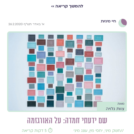
להמשך קריאה ››
חיי מיניות
א' באדר תש"ף 26.2.2020
מאת
צוות גלויה
שם ידעתי חמדה: על האורגזמה
//
חשק מיני
,
יחסי מין
,
עונג מיני
⏱️ 5 דקות קריאה