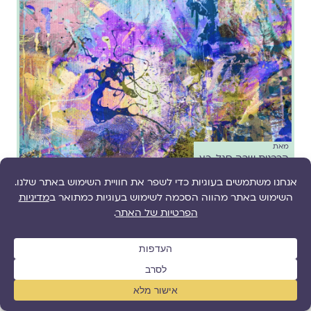
מאת
הרבנית שרה סגל-כץ
כאבים בחבירה: על גורמים שונים ודרכי טיפול
מומלצות בשל כאבים ביחסי אישות
//
גינקולוגיה
,
⏱️ 5 דקות קריאה
הדרכה לקראת כלולות
,
חשק מיני
,
כאבים בחבירה
,
עונג מיני
כאבים בחדירה יכולים לנבוע מכל מיני גורמים. מה הם הגורמים,
לאן אפשר לפנות כדי לקבל אבחון ומה דרכי הטיפול המומלצות?