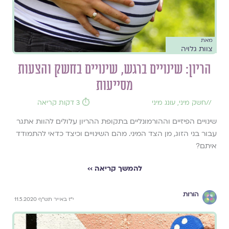
מאת
צוות גלויה
הריון: שינויים ברגש, שינויים בחשק והצעות
מסייעות
//
חשק מיני
,
עונג מיני
⏱️ 3 דקות קריאה
שינויים הפיזיים וההורמונליים בתקופת ההריון עלולים להוות אתגר
עבור בני הזוג, מן הצד המיני. מהם השינויים וכיצד כדאי להתמודד
איתם?
להמשך קריאה ››
הורות
י"ז באייר תש"ף 11.5.2020