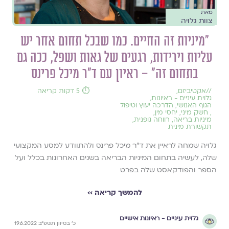
מאת
צוות גלויה
״מיניות זה החיים. כמו שבכל תחום אחר יש
עליות וירידות, רגעים של גאות ושפל, ככה גם
בתחום זה״ – ראיון עם ד״ר מיכל פרינס
//
אקטיביזם
,
⏱️ 5 דקות קריאה
גלוית עיניים - ראיונות
,
הגוף האנושי
,
הדרכה יעוץ וטיפול
,
חשק מיני
,
יחסי מין
,
מיניות בריאה
,
רווחה גופנית
,
תקשורת מינית
גלויה שמחה לראיין את ד״ר מיכל פרינס ולהתוודע למסע המקצועי
שלה, לעשיה בתחום המיניות הבריאה בשנים האחרונות בכלל ועל
הספר והפודקאסט שלה בפרט
להמשך קריאה ››
גלוית עיניים - ראיונות אישיים
כ׳ בסיוון תשפ״ב 19.6.2022