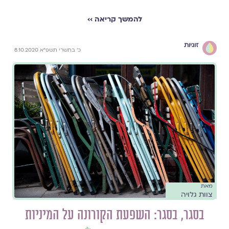
להמשך קריאה ››
זוגיות
כ׳ בתשרי תשפ״א 8.10.2020
מאת
צוות גלויה
בסגר, בסגר: השפעת הקורונה על המיניות