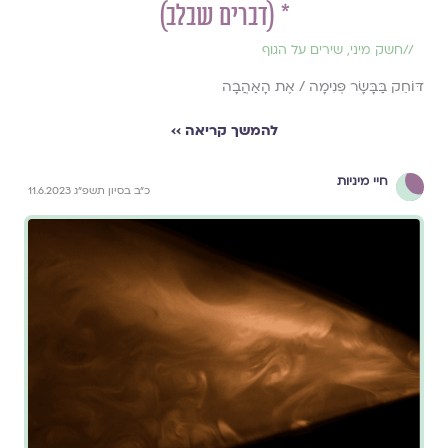
* (דברים שבלב)
//
חשק מיני
,
שירים על הגוף
דּוֹחֵק בַּבָּשָׂר פְּנִימָה / אֶת הָאַהֲבָה
להמשך קריאה ››
חיי מיניות
כ״ב בסיון תשפ״ג 11.6.2023