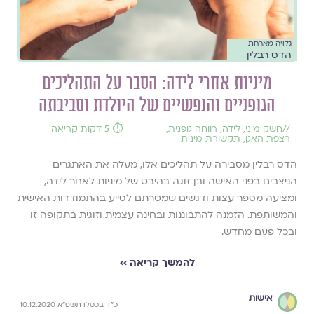
גלויה מארחת
הדס רבלין
מיניות אחרי לידה: הסבר על התהליכים
הגופניים והנפשיים של היולדת וסביבתה
//
חשק מיני
,
לידה
,
רווחה גופנית
,
⏱️ 5 דקות קריאה
רצפת האגן
,
תקשורת מינית
הדס רבלין מסבירה על תהליכים אלו, מעלה את האתגרים
הניצבים בפני האישה ובן זוגה בהיבט של מיניות לאחר לידה,
ומציעה מספר עצות ודגשים שמטרתם לסייע בהתמודדות האישית
והמשותפת. הזמנה להתבוננות ובחינה עצמית וזוגית בתקופה זו
ובכל פעם מחדש.
להמשך קריאה ››
אישות
כ״ד בכסלו תשפ״א 10.12.2020