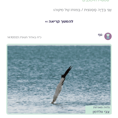
שמש-ירח-כוכבים
אֲנִי בְּדָיָה סַסְגּוֹנִית / בְּמוֹחוֹ שֶׁל מִישֶׁהוּ
להמשך קריאה ››
גוף
כ״ח באלול תשפ״ג 14.9.2023
גלויה מארחת
צבי וולדמן