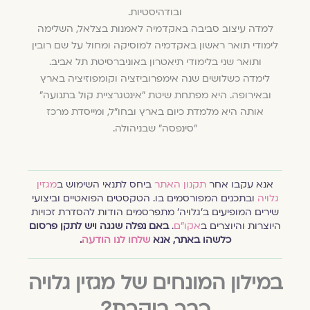
ובודהיסטיות.
למדה עיצוב סביבה באקדמיה לאמנות בצלאל, השלימה
לימודי תואר ראשון באקדמיה למוסיקה ומחול על שם רובין
ותואר שני בלימודי תיאטרון באוניברסיטת תל אביב.
לימדה כשלושים שנה אימפרוביזציה וקומפוזיציה בארץ
ובאירופה. היא מפתחת שיטת "אינטגרציית קול בתנועה"
אותה היא מלמדת כיום בארץ ובחו"ל, ומייסדת מרכז
"סינפסה" שבניהולה.
אנא עקבו אחר
תקנון האתר
ביחס לתנאי השימוש ב
מגזין
גלויה
ובתכנים המפורסמים בו. הטקסטים הפואטיים וביצועי
שירים המופיעים ב׳גלויה׳ מתפרסמים הודות להסדרת זכויות
היוצרות והיוצרים ב
אקו״ם
.
באם נפלה שגגה ויש לתקן פרסום
כלשהו באתר, אנא
שלחו לנו הודעה
.
במילון המונחים של מגזין גלויה
כבר ביקרת?