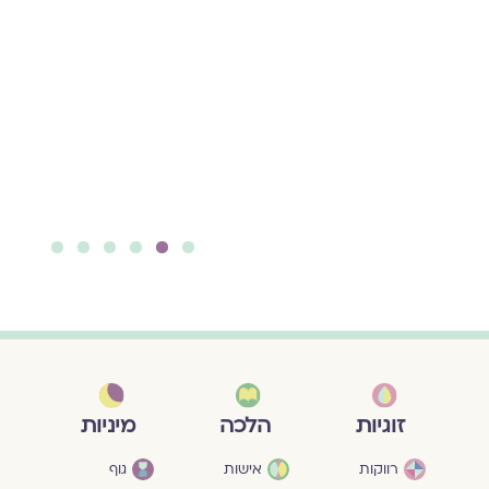
העיון בסיפור דינה, ועל
בסיס הכרה כאובה
במעשי הפגיעה
והאלימות הנוראיים
שנכפו על החברה
הישראלית והיהודית
בבוקר שמחת תורה.
להמשך קריאה ››
6
5
4
3
2
1
מיניות
זוגיות
הלכה
גוף
רווקות
אישות