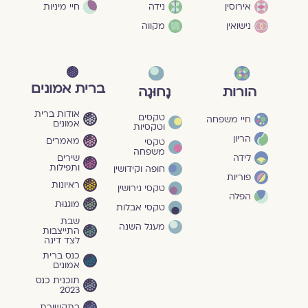
חיי מיניות
אירוסין
נידה
נישואין
מקווה
ברית אמונים
הורות
נָחוּגָה
אודות ברית
טקסים
חיי משפחה
אמונים
וטקסיות
הריון
מאמרים
טקסי
משפחה
שירים
לידה
ותפילות
חופה וקידושין
פוריות
ראיונות
טקסי גירושין
הפלה
מוגנוּת
טקסי אבלות
שבת
מעגל השנה
התייצבות
לצד דינה
כנס ברית
אמונים
תוכנית כנס
2023
בתקשורת