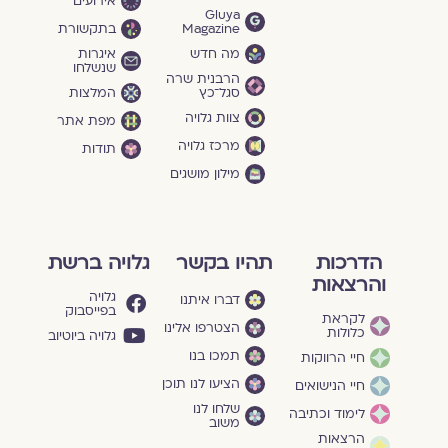
אירועים
Gluya
Magazine
בתקשורת
מה חדש
איגרות
שנשלחו
הרבנית שרה
סגל־כץ
המלצות
צוות גלויה
מפת אתר
מרכז גלויה
תודות
מילון מושגים
הדרכות
תהיו בקשר
גלויה ברשת
והרצאות
גלויה
דברו איתנו
בפייסבוק
לקראת
הצטרפו אלינו
כלולות
גלויה ביוטיוב
תמכו בנו
חיי הרווקות
הציעו לנו תוכן
חיי הנישואים
שלחו לנו
לימוד וכתיבה
משוב
הרצאות