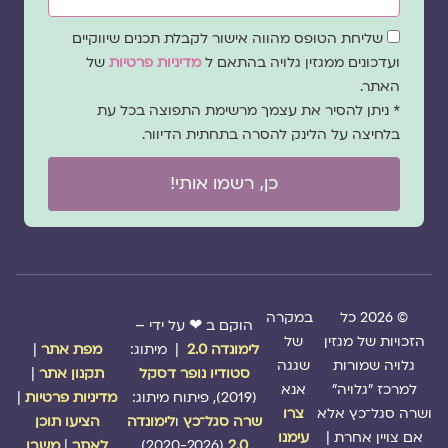
שדה
שליחת הטופס מהווה אישור לקבלת תכנים שיווקיים
הסכמה
ועדכונים ממגזין גלויה בהתאם ל
מדיניות פרטיות
של
האתר.
* ניתן להסיר את עצמך מרשימת התפוצה בכל עת
בלחיצה על הלינק להסרה בתחתית הדיוור.
כן, רשמו אותי!
© 2026 כל
במקרה
הוקם ב ❤ על ידי –
הזכויות של מגזין
של
לימונדה 2.0
| מיתוג:
מפת אתר
|
גלויה שמורות
שגגה
סטודיו נופר דסקל
תקנון אתר
|
למרכז "גלויה"
אנא
(2019), פיתוח מיתוג:
מדיניות פרטיות
|
ושרה סגל־כץ אלא
צרו
שרה סגל־כץ
ו
לימונדה
הציעו תוכן
אם צויין אחרת |
עימנו
2.0
(2020-2026)
לאתר
|
משבו