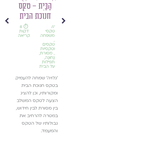
דינה: רשומה
הַבַּיִת – טקס
נוספים
לקראת פרשת
חנוכת הבית
⏱️ 7
'וישלח' וסיפור
דקות
⏱️ 6
//
קריאה
//
טקסי
דקות
פגיעתה של דינה
מאז
משפחה
קריאה
השב
,
באו
| Shoulder
טקסים
,
וטקסיות
שירי
,
מסורת
,
to
אבל
נָחוּגָה
,
,
תפילות
Shoulder
שירי
על הבית
משב
Alongside
'גלויה' שמחה להעמיק
כבר 
Dinah
בטקס חנוכת הבית
ר הנרתיק
מאגד
ומקורותיו, וכן להציג
סי אישות
מהטק
⏱️ 4
//
הצעה לטקס המשלב
English
דקות
ם:
ב׳גלו
content
קריאה
בין מסורת לבין חידוש,
about
ולוודיניה
שתיכ
Dinah
במטרה להרחיב את
ים.
תפוצה
and
גבולותיו של הטקס
sexual
שותפו
abuse
והמעמד.
,
יאה ››
הרבים
Gluya