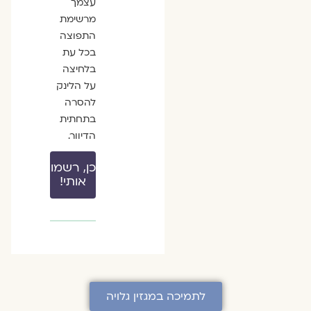
עצמך
מרשימת
התפוצה
בכל עת
בלחיצה
על הלינק
להסרה
בתחתית
הדיוור.
כן, רשמו
אותי!
לתמיכה במגזין גלויה