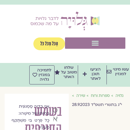
וג
וכן
תפריט
הַכֹּל מִכֹּל כֹּל
שלחו
שו מינוי
הציעו
לתמיכה
משוב על
למגזין
תוכן
במגזין
האתר
לאתר
גלויה
גלויה
ספרות ורוח
שירה
י״ג בתשרי תשפ״ד 28.9.2023
בשמש
אֲנִי בְּדָיָה סַסְגּוֹנִית
סמדר
בְּמוֹחוֹ שֶׁל מִישֶׁהוּ:
אימור
כָּל פְּרָט בִּי מִשְׁתַּקֵּף
החורפית
מֵעֵינָיו