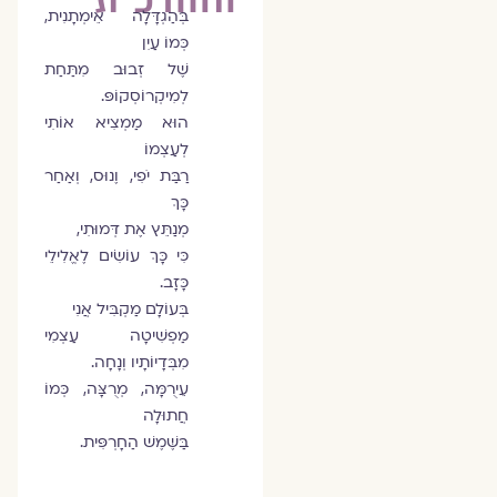
בְּהַגְדָּלָה אֵימְתָנִית,
כְּמוֹ עַיִן
שֶׁל זְבוּב מִתַּחַת
לְמִיקְרוֹסְקוֹפּ.
הוּא מַמְצִיא אוֹתִי
לְעַצְמוֹ
רַבַּת יֹפִי, וֶנוּס, וְאַחַר
כָּךְ
מְנַתֵּץ אֶת דְּמוּתִי,
כִּי כָּךְ עוֹשִׂים לֶאֱלִילֵי
כָּזָב.
בְּעוֹלָם מַקְבִּיל אֲנִי
מַפְשִׁיטָה עַצְמִי
מִבְּדָיוֹתָיו וְנָחָה.
עֵירֻמָּה, מְרֻצָּה, כְּמוֹ
חֲתוּלָה
בַּשֶּׁמֶשׁ הַחָרְפִּית.