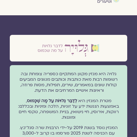
ושיעורים
גלויה היא מגזין מקוון המתקיים כספריה צומחת ובה
רשומות רבות מאת כותבות וכותבים מגוונים המביעים
קולות שונים במאמרים, שירים, תפילות, מסות פרוזה,
וראיונות אישיים המרחיבים את הדעת.
מטרת המגזין היא
לְדַבֵּר גְּלוּיוֹת עַל מָה שֶׁכָּמוּס
,
באמצעות הנגשת ידע על זוגיות, הלכה ומיניות ובכללם:
רווקות, אירוסין, חיי נישואין, בניית המשפחה, טקסי חיים
ומוגנוּת.
המגזין נוסד בשנת 2019 על-ידי הרבנית שרה סגל־כץ.
עם הכניסה לשנת 2025 פורסמו בו קרוב ל-3,000