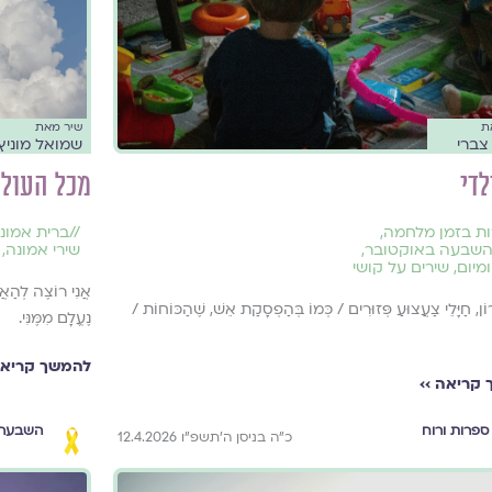
ת
שיר מאת
צברי
שמואל מוניץ
לדי
מכל העול
ות בזמן מלחמה
,
//
ברית אמוני
השבעה באוקטובר
,
שירי אמונה
,
ומיום
,
שירים על קושי
אֲנִי רוֹצֶה לְהַא
רוֹן, חַיָּלֵי צַעֲצוּעַ פְּזוּרִים / כְּמוֹ בְּהַפְסָקַת אֵשׁ, שֶׁהַכּוֹחוֹת /
נֶעֱלָם מִמֶּנִּי.
להמשך קריאה
קריאה ››
ספרות ורוח
השבעה 
כ״ה בניסן ה׳תשפ״ו 12.4.2026