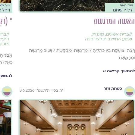
שיר מאת
שיר מא
דליה שחם
רחל א
האשה המרגשת
* (רק
//
ברית אמונים
,
מוגנות
,
//
ברית
שבוע התייצבות לצד דינה
התמוד
מוגנו
רָצָה וְצוֹעֶקֶת בֵּין כֹּתְלֶיהָּ / וּמָרְגֶשֶׁת וּמְבַקֶּשֶׁת / וְשׁוּב מָרְגֶשֶׁת
אֲבָל הָרַ
וּמְבַקֶּשֶׁת
כְּאִלּוּ ה
להמשך קריאה ››
להמשך 
ספרות ורוח
י״ח בסיון ה׳תשפ״ו 3.6.2026