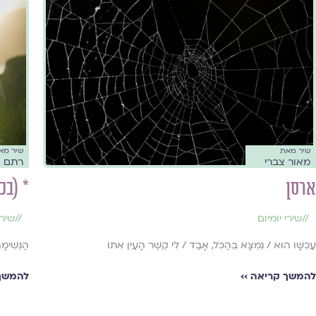
שיר מאת
שיר מא
מאור צברי
רתם א
ארסן
* (בכ
//
שירי יומיום
//
שירי
עַכְשָׁו הוּא / נִמְצָא בְּהַכֹּל, אָבַד / לִי קֶשֶׁר הָעַיִן אִתּוֹ
הַנְּשִׁימ
להמשך קריאה ››
להמשך 