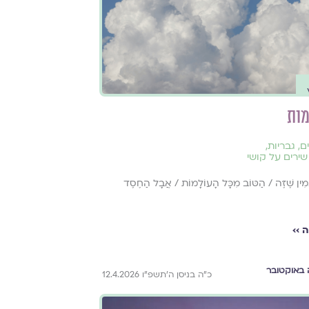
מות
ם
,
גבריות
,
שירים על קושי
ֲמִין שֶׁזֶּה / הַטּוֹב מִכָּל הָעוֹלָמוֹת / אֲבָל הַחֶסֶד
 ››
באוקטובר
כ״ה בניסן ה׳תשפ״ו 12.4.2026