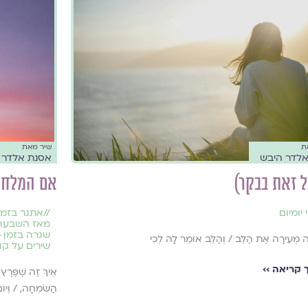
ת
שיר מאת
לדר היבש
אסנת אלדר
ל זאת בבקר)
אם המלח
 יומיום
//
אתגר בזמ
מאז השבעה
שגרה בזמן 
ָה מְעִירָה אֶת הַלֵּב / וְהַלֵּב אוֹמֵר לָהּ לְכִי
שירים על קו
קריאה ››
אֵיךְ זֶה שֶׁפֶּרֶץ
הַשִּׂמְחָה, / וְיו