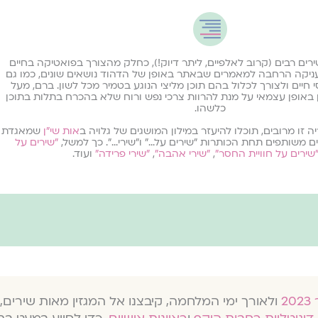
ירים רבים (קרוב לאלפיים, ליתר דיוק!), כחלק מהצורך בפואטיקה בחיים
ניקה הרחבה למאמרים שבאתר באופן של הדהוד נושאים שונים, כמו גם
חיים ולצורך לכלול בהם תוכן מליצי הנוגע בטמיר מכל לשון. ברם, מעל
באופן עצמאי על מנת להרוות צרכי נפש ורוח שלא בהכרח בתלות בתוכן
כלשהו.
ה זו מרובים, תוכלו להיעזר במילון המושגים של גלויה ב
אות שי״ן
שמאגדת
 משותפים תחת הכותרות ״שירים על…״ ו״שירי…״. כך למשל,
״שירים על
שירים על חוויית החסר״
,
״שירי אהבה״
,
״שירי פרידה״
ועוד.
ולאורך ימי המלחמה, קיבצנו אל המגזין מאות שירים, 