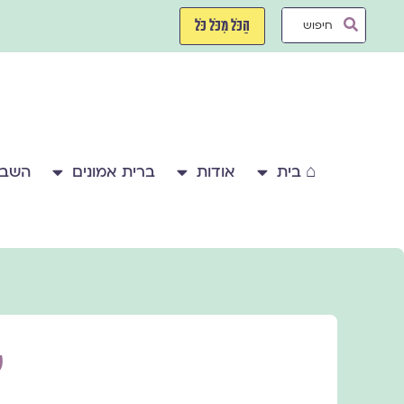
ילוג
Search
תוכן
הַכֹּל מִכֹּל כֹּל
...
⌂ בית
אודות
ברית אמונים
השבע
ל