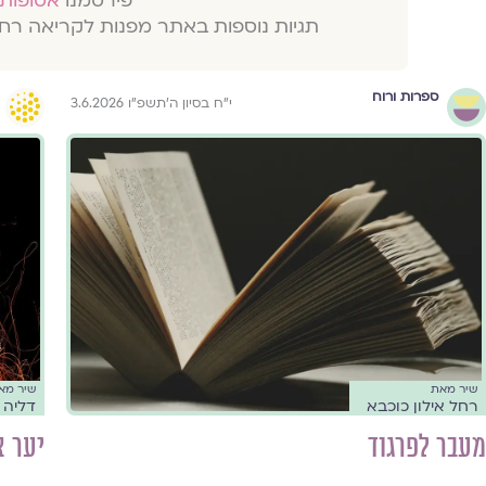
פירסמנו
אסופות 
תגיות נוספות באתר מפנות לקריאה רח
ספרות ורוח
י״ח בסיון ה׳תשפ״ו 3.6.2026
שיר מאת
שיר מא
רחל אילון כוכבא
דליה 
מעבר לפרגוד
יער א