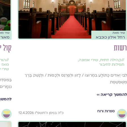
שיר מאת
שיר מא
רחל אילון כוכבא
מאור 
רשות
קול י
//
קהילה דתית
,
שירי אמונה
,
//
הור
תפילות לחיבור
מאז 
שירי י
לִבִּי יַאְדִּים כַּתּוֹלָע בִּמְרוּצוֹ / לָזוּן וּלְפַרְנֵס וּלְכַסּוֹת / וּלְנַשֵּׁק בֶּרֶךְ
בַּמִּסְדְּ
מְשֻׁפְשֶׁפֶת
נִגְמָרִים
להמשך קריאה ››
להמשך 
ספרות ורוח
כ״ה בניסן ה׳תשפ״ו 12.4.2026