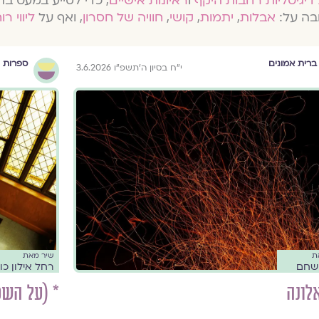
דיגיטליות רחבות היקף
ו
ראיונות אישיים
, כדי לסייע במעט בת
בה על:
אבלות
,
יתמות
,
קושי
,
חוויה של חסרון
, ואף על
ליווי רו
ברית אמונים
ספרות ו
י״ח בסיון ה׳תשפ״ו 3.6.2026
ת
שיר מאת
שחם
רחל אילון כ
לונה
* (על השט