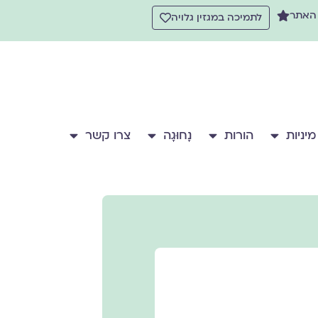
 האתר
לתמיכה במגזין גלויה
מיניות
הורות
נָחוּגָה
צרו קשר