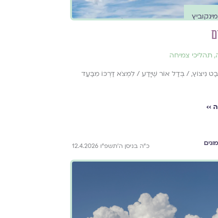
מינקוביץ
ם
,
תהליכי צמיחה
ָבַט נִיצוֹץ, / בְּדַל אוֹר שֶׁיָּדַע / לִמְצֹא דַּרְכּוֹ מִבַּעַד
 ››
ונים
כ״ה בניסן ה׳תשפ״ו 12.4.2026