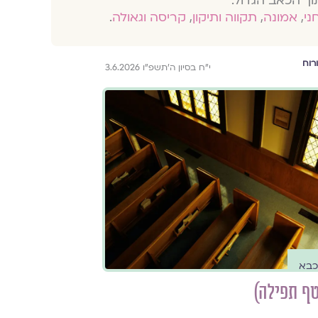
וך הכאב הגדול.
חני
,
אמונה
,
תקווה ותיקון
,
קריסה וגאולה
.
רוח
י״ח בסיון ה׳תשפ״ו 3.6.2026
וכבא
ף תפילה)