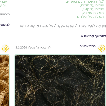
//
לוח השנה, חגים ומועדים
,
//
ברית
שירים על הורות
,
שבוע 
שירים על קושי
,
תפילות אמונה
,
מְצָאוּנִי
תפילות על הילדים
להמשך 
וְתֵרָאֶה לְפָנֶיךָ עֲקֵדָה / וְקָרְבָּן שֶׁעָלָה / עַל מִזְבַּח אֲדָמָה קְדוֹשָׁה
להמשך קריאה ››
ברית אמונים
י״ח בסיון ה׳תשפ״ו 3.6.2026