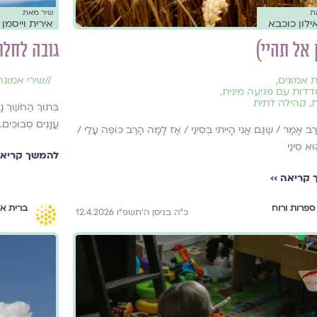
ת
שיר מאת
ילון כוכבא
אירית וייסמן 
 אל תהיי)
גובה לחלו
 אמונים
,
//
שירי אמונה
דות עם פגיעה מינית
,
ת
,
קהילה דתית
בְּתוֹךְ הַחֹשֶׁךְ נ
עֲנָנִים סְבוּכִים.
ב אָמַר / שֶׁגַּם אֲנִי הָיִיתִי בְּסִינַי / אָז לָמָּה הָרַב כּוֹפֶה עָלַי /
וּא סִינַי
להמשך קריאה
קריאה ››
ספרות ורוח
ברית אמ
כ״ה בניסן ה׳תשפ״ו 12.4.2026