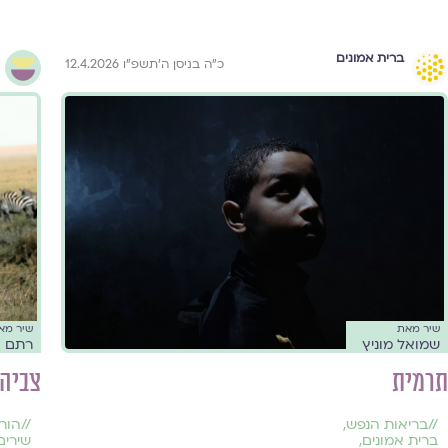
ברית אמונים
כ״ה בניסן ה׳תשפ״ו 12.4.2026
שיר מאת
שיר מא
שמואל מוניץ
רתם א
תרמית
צביה
//
בריאות הנפש
,
//
הור
ברית אמונים
,
שירים