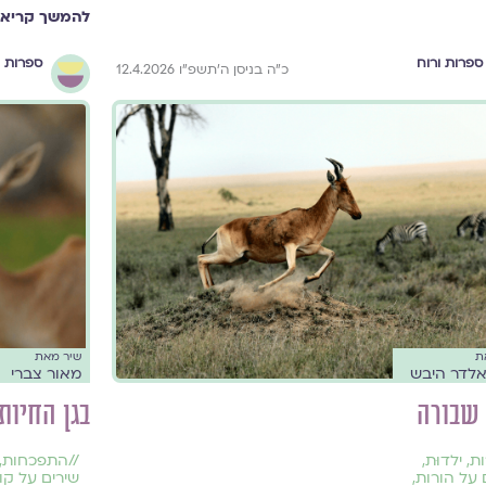
להמשך קריאה
ספרות ורוח
ספרות ו
כ״ה בניסן ה׳תשפ״ו 12.4.2026
ת
שיר מאת
לדר היבש
מאור צברי
 שבורה
בגן החיות
ות
,
ילדוּת
,
//
התפכחות
,
 על הורות
,
שירים על קו