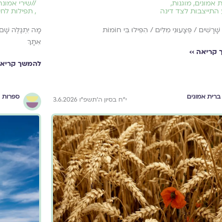
 אמונים
,
מוגנות
,
//
שירי אמונה
התייצבות לצד דינה
,
תפילות לחי
 שָׁרָשִׁים / פְּצָעוּנִי מִלִּים / הִפִּילוּ בִּי חוֹמוֹת
מָה יִתְגַּלֶּה שָׁ
אִתָּךְ
קריאה ››
להמשך קריאה
ברית אמונים
ספרות ו
י״ח בסיון ה׳תשפ״ו 3.6.2026