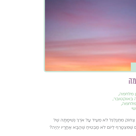
מה
ן מלחמה
,
 באוקטובר
,
מלחמה
,
שי
 צְחוֹק מִתְגַּלְגֵּל לֹא מֵעִיד עַל אֹרֶךְ נְשִׁימָתָהּ שֶׁל
ֹם שֶׁמִּצְטָרֵף לְיוֹם לֹא מַבְטִיחַ שֶׁהַבָּא אַחֲרָיו יִהְיֶה?