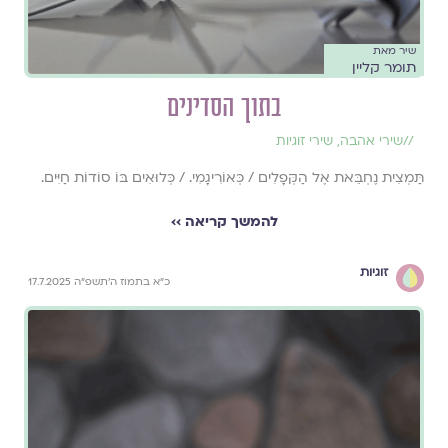
שיר מאת
תומר קליין
בתוך הסדינים
//
שירי אהבה
,
שירי זוגיות
תַּמְצִית נֶחְבֵּאת אֶל הַקְּפָלִים / כְּאוֹרִיגָמִי. / כְּלוּאִים בּוֹ סוֹדוֹת חַיִּים.
להמשך קריאה ››
זוגיות
כ״א בתמוז ה׳תשפ״ה 17.7.2025