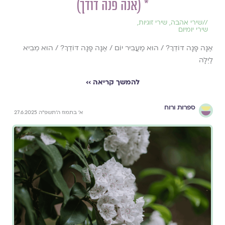
* (אנה פנה דודך)
//
שירי אהבה
,
שירי זוגיות
,
שירי יומיום
אַנָּה פָּנָה דּוֹדֵךְ? / הוּא מַעֲבִיר יוֹם / אַנָּה פָּנָה דּוֹדֵךְ? / הוּא מֵבִיא
לַיְלָה
להמשך קריאה ››
ספרות ורוח
א׳ בתמוז ה׳תשפ״ה 27.6.2025