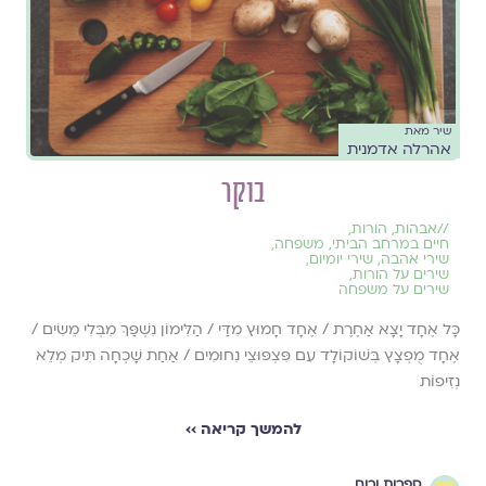
שיר מאת
אהרלה אדמנית
בוקר
//
אבהות
,
הורות
,
חיים במרחב הביתי
,
משפחה
,
שירי אהבה
,
שירי יומיום
,
שירים על הורות
,
שירים על משפחה
כָּל אֶחָד יָצָא אַחֶרֶת / אֶחָד חָמוּץ מִדַּי / הַלִּימוֹן נִשְׁפַּךְ מִבְּלִי מֵשִׂים /
אֶחָד מֻפְצָץ בְּשׁוֹקוֹלָד עִם פִּצְפּוּצֵי נִחוּמִים / אַחַת שָׁכְחָה תִּיק מְלֵא
נְזִיפוֹת
להמשך קריאה ››
ספרות ורוח