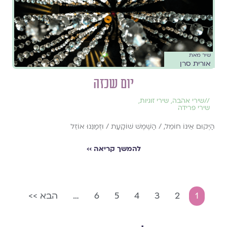
שיר מאת
אורית סרן
יום שכזה
//
שירי אהבה
,
שירי זוגיות
,
שירי פרידה
הַיְּקוּם אֵינוֹ חוֹמֵל, / הַשֶּׁמֶשׁ שׁוֹקַעַת / וּזְמַנֵּנוּ אוֹזֵל
להמשך קריאה ››
1
2
3
4
5
6
…
הבא >>