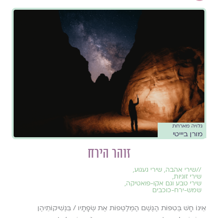
גלויה מארחת
מורן ביייטי
זוהר הירח
//
שירי אהבה
,
שירי געגוע
,
שירי זוגיות
,
שירי טבע וגם אקו-פואטיקה
,
שמש-ירח-כוכבים
אֵינוֹ חָשׁ בְּטִפּוֹת הַגֶּשֶׁם הַמְּלַטְּפוֹת אֶת שְׂפָתָיו / בִּנְשִׁיקוֹתֵיהֶן