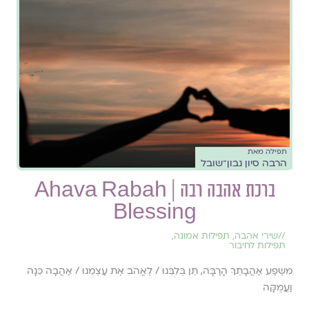
תפילה מאת
הרבה סיון נבון־שובל
ברכת אהבה רבה | Ahava Rabah
Blessing
//
שירי אהבה
,
תפילות אמונה
,
תפילות לחיבור
מִשֶּפַע אַהֲבָתְךָ הָרַבָּה, תֵּן בְּלִבֵּנוּ / לֶאֱהֹב אֶת עַצְמֵנוּ / אַהֲבָה כֵּנָה
וַעֲמֻקָּה