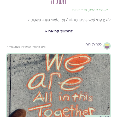
תשנ"ה
//
שירי אהבה
,
שירי זוגיות
לֹא יָדַעְתִּי שֶׁיֵּשׁ בֵּינֵיהֶן תְּהוֹם / וְצַו הַשִּׁנּוּי מְזַנֵּב בַּשִּׂמְחָה
להמשך קריאה ››
ספרות ורוח
כ״ה בתשרי ה׳תשפ״ו 17.10.2025
שיר מאת