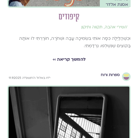
אסנת אלדר
קיפודים
//
שירי אהבה
,
תקווה ותיקון
וּכְשֶׁהַלַּיְלָה כִּסָּה אוֹתִי בִּשְׂמִיכָה עָבָה וּשְׁחֹרָה, חוֹרַרְתִּי לוֹ אוֹתָהּ
בַּקּוֹצִים שֶׁנִּשְׁלְפוּ. נִרְדַּמְתִּי.
להמשך קריאה ››
ספרות ורוח
י״ח באלול ה׳תשפ״ה 11.9.2025