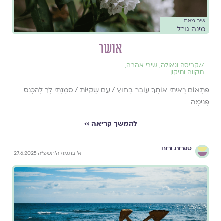
שיר מאת
מינה גורל
אושר
//
קריסה וגאולה
,
שירי אהבה
,
תקווה ותיקון
פִּתְאוֹם רָאִיתִי אוֹתְךָ עוֹבֵר בַּחוּץ / עִם שַׂקִּיּוֹת / סִמַּנְתִּי לְךָ לְהִכָּנֵס
פְּנִימָה
להמשך קריאה ››
ספרות ורוח
א׳ בתמוז ה׳תשפ״ה 27.6.2025