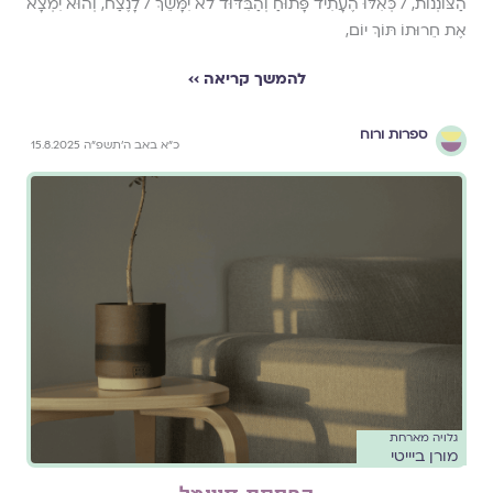
הַצּוֹנְנוֹת, / כְּאִלּוּ הֶעָתִיד פָּתוּחַ וְהַבִּדּוּד לֹא יִמָּשֵׁךְ / לָנֶצַח, וְהוּא יִמְצָא
אֶת חֵרוּתוֹ תּוֹךְ יוֹם,
להמשך קריאה ››
ספרות ורוח
כ״א באב ה׳תשפ״ה 15.8.2025
גלויה מארחת
מורן ביייטי