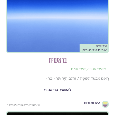
שיר מאת
איריס אליה-כהן
בראשית
//
שירי אהבה
,
שירי זוגיות
רָאִינוּ מִבַּעַד לַמִּטָּה / וְהַלֵּב הָיָה תֹּהוּ וָבֹהוּ
להמשך קריאה ››
ספרות ורוח
א׳ בטבת ה׳תשפ״ה 1.1.2025