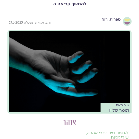
להמשך קריאה ››
ספרות ורוח
א׳ בתמוז ה׳תשפ״ה 27.6.2025
שיר מאת
תומר קליין
צוהר
//
חשק מיני
,
שירי אהבה
,
שירי זוגיות