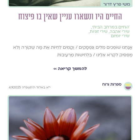
משי פרץ דרור
החיים היו ונשארו עניין שאין בו פיצוח
//
חיים במרחב הביתי
,
שירי אהבה
,
שירי זוגיות
,
שירי יומיום
אֲנַחְנוּ שׁוֹפְכִים מִלִּים וְנִפְסָקִים / וְקָמִים לִחְיוֹת אֶת מָה שֶׁקּוֹרֶה וְלֹא
מַפְסִיק לִקְרֹא אֵלֵינוּ / בִּלְחִישׁוֹת מַרְעִיבוֹת
להמשך קריאה ››
ספרות ורוח
י״א באלול ה׳תשפ״ה 4.9.2025