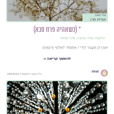
שיר מאת
אורית סרן
* (כשאהיה פרח סבא)
//
זיקנה
,
שירי אהבה
,
שירי זוגיות
אִם רַק תַּעֲבֹר לְיָדִי / אֶתְפַּזֵּר לְאַלְפֵי זֵרְעוֹנִים
להמשך קריאה ››
זוגיות
כ״ה באב ה׳תשפ״ד 29.8.2024