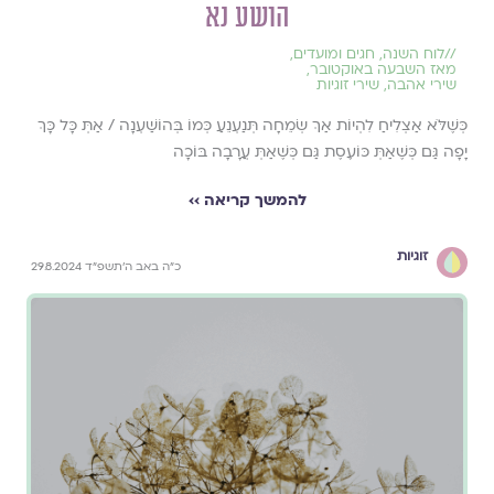
הושע נא
//
לוח השנה, חגים ומועדים
,
מאז השבעה באוקטובר
,
שירי אהבה
,
שירי זוגיות
כְּשֶׁלֹּא אַצְלִיחַ לִהְיוֹת אַךְ שְׂמֵחָה תְּנַעְנֵעַ כְּמוֹ בְּהוֹשַׁעְנָה / אַתְּ כָּל כָּךְ
יָפָה גַּם כְּשֶׁאַתְּ כּוֹעֶסֶת גַּם כְּשֶׁאַתְּ עֲרָבָה בּוֹכָה
להמשך קריאה ››
זוגיות
כ״ה באב ה׳תשפ״ד 29.8.2024