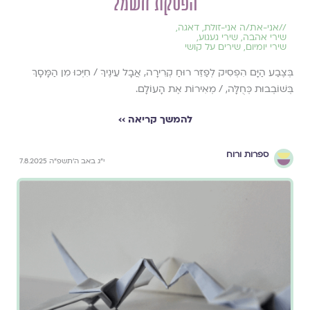
הפסקת חשמל
//
אני-את/ה אני-זולת
,
דאגה
,
שירי אהבה
,
שירי געגוע
,
שירי יומיום
,
שירים על קושי
בְּצֶבַע הַיָּם הִפְסִיק לְפַזֵּר רוּחַ קְרִירָה, אֲבָל עֵינֶיךָ / חִיְּכוּ מִן הַמָּסָךְ
בְּשׁוֹבְבוּת כְּחֻלָּה, / מְאִירוֹת אֶת הָעוֹלָם.
להמשך קריאה ››
ספרות ורוח
י״ג באב ה׳תשפ״ה 7.8.2025