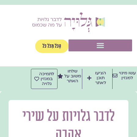
ילוג
תוכן
תפריט
הַכֹּל מִכֹּל כֹּל
שלחו
עשו מינוי
הציעו
לתמיכה
משוב על
למגזין
תוכן
במגזין
האתר
לאתר
גלויה
לדבר גלויות על שירי
אהבה