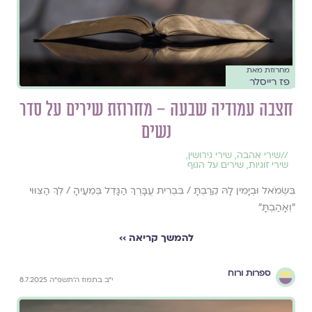
מחרוזת מאת
פז רייסלר
חצבה עמודיה שבעה – מחרוזת שירים על סדר
נשים
//
שירי אהבה
,
שירי גירושין
,
שירי זוגיות
,
שירים על הגוף
בִּשְׂמֹאל וּבְיָמִין לָהּ קֵרַבְתָּ / בִּבְרִית עֻבָּרְךָ הַגָּדֵל בְּמֵעֶיהָ / לְךָ הַצִּוּוּי
"וְאָהַבְתָּ"
להמשך קריאה ››
ספרות ורוח
י״ב בתמוז ה׳תשפ״ה 8.7.2025