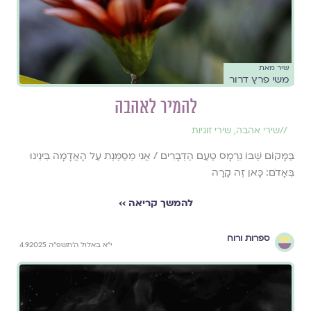
שיר מאת
משי פרץ דרור
להמיר לאהבה
//
שירי אהבה
,
שירי זוגיות
בַּמָּקוֹם שֶׁבּוֹ נִרְמָס טַעַם הַדְּבָרִים / אֲנִי מְסַמֶּנֶת עַל הָאֲדָמָה בֵּינֵינוּ
בְּאָדֹם: כָּאן זֶה קָרָה
להמשך קריאה ››
ספרות ורוח
י״א באלול ה׳תשפ״ה 4.9.2025