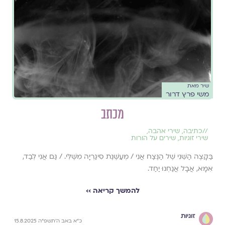
שיר מאת
משי פרץ דרור
מכתב
//
כתיבה
,
שירי אהבה
,
שירי זוגיות
,
שירים על הורות
בַּקָּצֶה הַשֵּׁנִי שֶׁל הַנֶּצַח אֲנִי / מְעַשֶּׁנֶת סִיגַרְיָה מִשֶּׁלִּי. / גַּם אֲנִי לְבַד,
אִמָּא, אֲבָל אֲנַחְנוּ יַחַד.
להמשך קריאה ››
זוגיות
כ״א באב ה׳תשפ״ה 15.8.2025