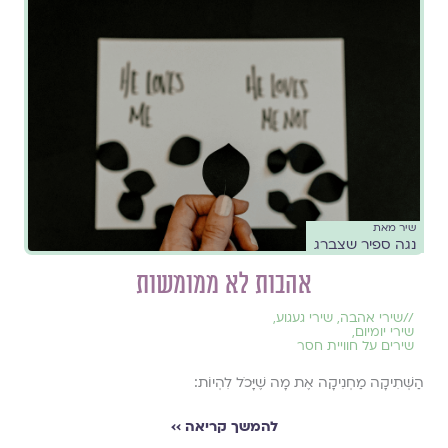
שיר מאת
נגה ספיר שצברג
אהבות לא ממומשות
//
שירי אהבה
,
שירי געגוע
,
שירי יומיום
,
שירים על חוויית חסר
הַשְּׁתִיקָה מַחְנִיקָה אֶת מָה שֶׁיָּכֹל לִהְיוֹת:
להמשך קריאה ››