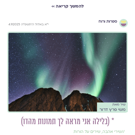
להמשך קריאה ››
ספרות ורוח
י״א באלול ה׳תשפ״ה 4.9.2025
שיר מאת
משי פרץ דרור
* (בלילה אני מראה לך תמונות מהדו)
//
שירי אהבה
,
שירים על הורות