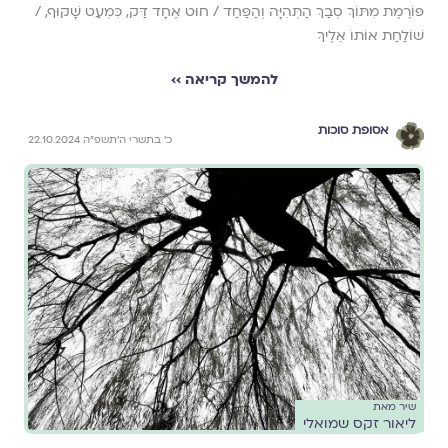
פּוֹרֶמֶת מִתּוֹךְ סְבַךְ הַתְּהִיָּה וְהַפַּחַד / חוּט אֶחָד דַּק, כִּמְעַט שָׁקוּף, /
שׁוֹלַחַת אוֹתוֹ אֵלֶיךָ
להמשך קריאה ››
אסופת סוכות
כ׳ בתשרי ה׳תשפ״ה 22.10.2024
שיר מאת
ליאור זקס שמואלי