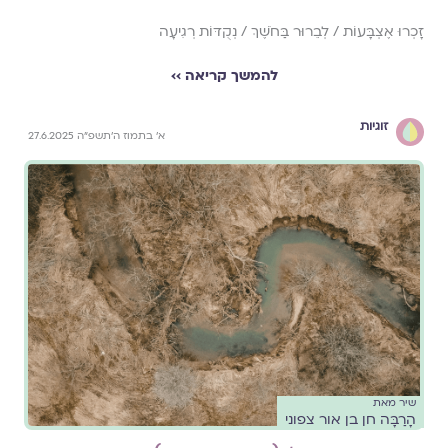
זָכְרוּ אֶצְבָּעוֹת / לְבֵרוּר בַּחֹשֶׁךְ / נְקֻדּוֹת רְגִיעָה
להמשך קריאה ››
זוגיות
א׳ בתמוז ה׳תשפ״ה 27.6.2025
שיר מאת
הָרַבָּה חן בן אור צפוני