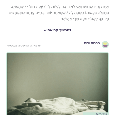
אַתָּה עֲדַיִן מַרְגִּישׁ וַאֲנִי לֹא רוֹצָה לְגַלּוֹת לְךָ / שֶׁזֶּה חוֹלֵף / שֶׁהָעוֹלָם
מִתְגַּלֶּה בִּכְסוּתוֹ הַמַּבְהִילָה / שֶׁמְּאֻחָר יוֹתֵר בַּחַיִּים אֲנַחְנוּ מִתְאַמְּצִים
כָּל-כָּךְ לֶאֱסֹף מְעַט מִדַּי מֵהַזֹּהַר
להמשך קריאה ››
ספרות ורוח
י״א באלול ה׳תשפ״ה 4.9.2025
שיר מאת