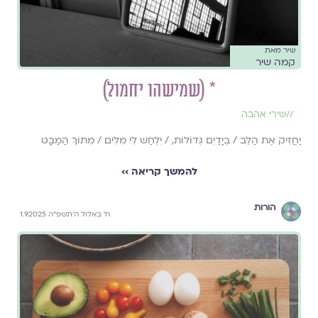
שיר מאת
קמה שיר
* (שמישהו יחמול)
//
שירי אהבה
יַחֲזִיק אֶת הַלֵּב / בְּיָדַיִם גְּדוֹלוֹת, / יִלְחַשׁ לִי מִלִּים / מִתּוֹךְ הַמַּבָּט
להמשך קריאה ››
הורות
ח׳ באלול ה׳תשפ״ה 1.9.2025