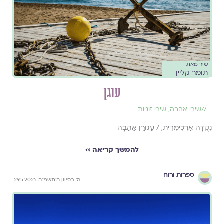
שיר מאת
תומר קליין
עוגן
//
שירי אהבה
,
שירי זוגיות
נְקֻדָּה אַרְכִימֵדִית, / עֲגוּרָן אַהֲבָה
להמשך קריאה ››
ספרות ורוח
ה׳ בסיוון ה׳תשפ״ה 29.5.2025