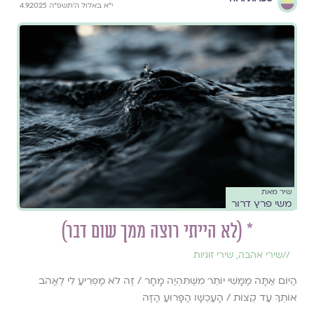
י״א באלול ה׳תשפ״ה 4.9.2025
שיר מאת
משי פרץ דרור
* (לא הייתי רוצה ממך שום דבר)
//
שירי אהבה
,
שירי זוגיות
הַיּוֹם אַתָּה מַמָּשִׁי יוֹתֵר מִשֶּׁתִּהְיֶה מָחָר / זֶה לֹא מַפְרִיעַ לִי לֶאֱהֹב
אוֹתְךָ עַד קְצוֹת / הָעַכְשָׁו הַפָּרוּעַ הַזֶּה