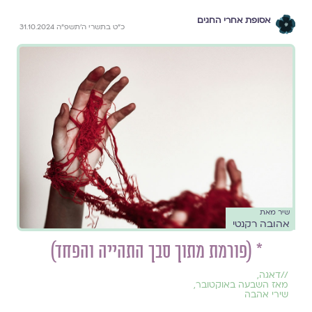
אסופת אחרי החגים
כ״ט בתשרי ה׳תשפ״ה 31.10.2024
שיר מאת
אהובה רקנטי
* (פורמת מתוך סבך התהייה והפחד)
//
דאגה
,
מאז השבעה באוקטובר
,
שירי אהבה