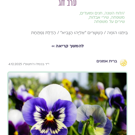
ערב חג
//
לוח השנה, חגים ומועדים
,
משפחה
,
שירי אבלות
,
שירים על משפחה
בֵּיתֵנוּ הוֹמֶה / כְּשֶׁשָּׁרִים "אֵלִיָּהוּ הַנָּבִיא" / הַדֶּלֶת נִפְתַּחַת
להמשך קריאה ››
ברית אמונים
י״ד בכסלו ה׳תשפ״ו 4.12.2025