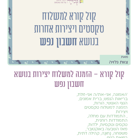
מאת
צוות גלויה
קול קורא – הזמנה למשלוח יצירות בנושא
חשבון נפש
//
אמונה
,
אני-את/ה אני-זולת
,
בריאות הנפש
,
ברית אמונים
,
הגוף האנושי
,
הורות
,
הזמנה למשלוח טקסטים
ויצירות
,
התמודדות עם מחלה
,
התמודדות רוחנית
,
טקסים וטקסיות
,
ילדוּת
,
מאז השבעה באוקטובר
,
משפחה
,
נָחוּגָה
,
קהילה דתית
,
רפואת הגוף