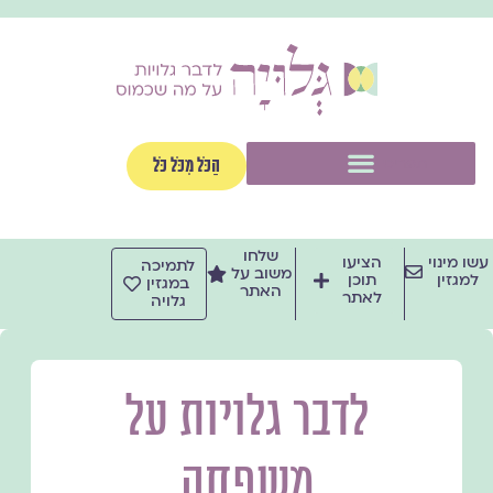
ילוג
תוכן
תפריט
הַכֹּל מִכֹּל כֹּל
שלחו
עשו מינוי
הציעו
לתמיכה
משוב על
למגזין
תוכן
במגזין
האתר
לאתר
גלויה
לדבר גלויות על
משפחה