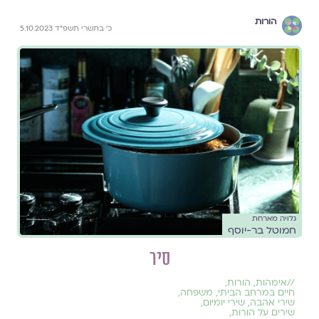
הורות
כ׳ בתשרי תשפ״ד 5.10.2023
גלויה מארחת
חמוטל בר-יוסף
סיר
//
אימהות
,
הורות
,
חיים במרחב הביתי
,
משפחה
,
שירי אהבה
,
שירי יומיום
,
שירים על הורות
,