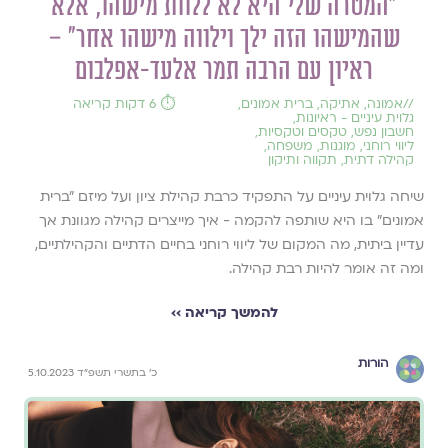
"המטרה שלי היא לא ללוות מישהו, אלא
שהמישהו הזה ילך וילווה מישהו אחר" –
ראיון עם הרבה תמר אלעד-אפלבום
//
אמונה
,
אתיקה
,
ברית אמונים
,
⏱️ 6 דקות קריאה
גלוית עיניים - ראיונות
,
חשבון נפש
,
טקסים וטקסיות
,
ליווי רוחני
,
מוגנות
,
משפחה
,
קהילה דתית
,
תקווה ותיקון
שיחה גלוית עיניים על התפקיד כרבת קהילת ציון ועל מיזם ״ברית
אמונים״ בו היא שותפה להקמה - איך מייצרים קהילה מגוונת אך
עדיין ביתית, מה המקום של ליווי רוחני בחיים הדתיים והקהילתיים,
ומה זה אומר להיות רבת קהילה.
להמשך קריאה ››
הורות
כ׳ בתשרי תשפ״ד 5.10.2023