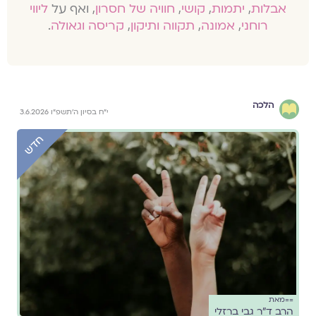
אבלות
,
יתמות
,
קושי
,
חוויה של חסרון
, ואף על
ליווי
רוחני
,
אמונה
,
תקווה ותיקון
,
קריסה וגאולה
.
הלכה
י״ח בסיון ה׳תשפ״ו 3.6.2026
==מאת
הרב ד״ר גבי ברזלי