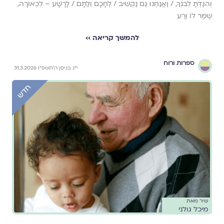
וְהִגַּדְתָּ לְבִנְךָ, / וַאֲנַחְנוּ גַּם נַקְשִׁיב / לֶחָכָם וְלַתָּם / לָרָשָׁע – לִכְאוֹרָה,
שֶׁמַּר לוֹ וְרַע
להמשך קריאה ››
ספרות ורוח
י״ג בניסן ה׳תשפ״ו 31.3.2026
שיר מאת
מיכל גולני