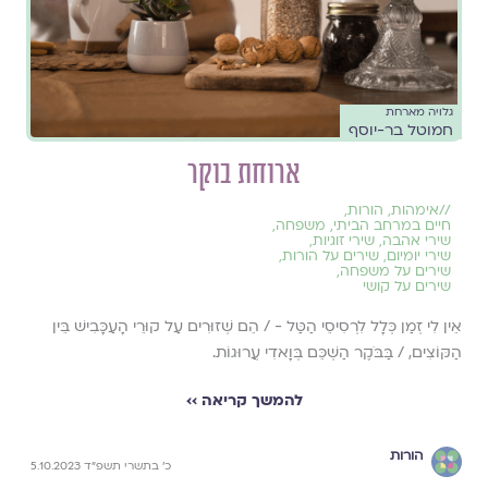
גלויה מארחת
חמוטל בר-יוסף
ארוחת בוקר
//
אימהות
,
הורות
,
חיים במרחב הביתי
,
משפחה
,
שירי אהבה
,
שירי זוגיות
,
שירי יומיום
,
שירים על הורות
,
שירים על משפחה
,
שירים על קושי
אֵין לִי זְמַן כְּלָל לִרְסִיסֵי הַטַּל - / הֵם שְׁזוּרִים עַל קוּרֵי הָעַכָּבִישׁ בֵּין
הַקּוֹצִים, / בַּבֹּקֶר הַשְׁכֵּם בְּוָאדִי עֲרוּגוֹת.
להמשך קריאה ››
הורות
כ׳ בתשרי תשפ״ד 5.10.2023