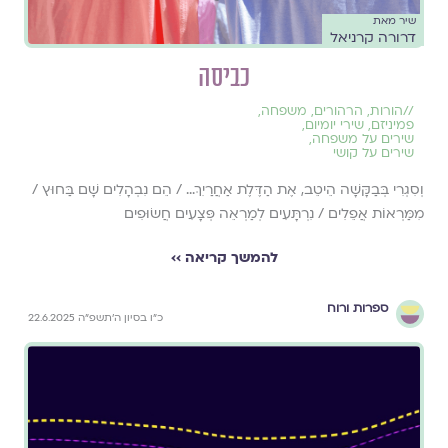
שיר מאת
דרורה קרניאל
כביסה
//
הורות
,
הרהורים
,
משפחה
,
פמיניזם
,
שירי יומיום
,
שירים על משפחה
,
שירים על קושי
וְסִגְרִי בְּבַקָּשָׁה הֵיטֵב, אֶת הַדֶּלֶת אַחֲרַיִךְ… / הֵם נִבְהָלִים שָׁם בַּחוּץ /
מִמַּרְאוֹת אֲפֵלִים / נִרְתָּעִים לְמַרְאֵה פְּצָעִים חֲשׂוּפִים
להמשך קריאה ››
ספרות ורוח
כ״ו בסיון ה׳תשפ״ה 22.6.2025