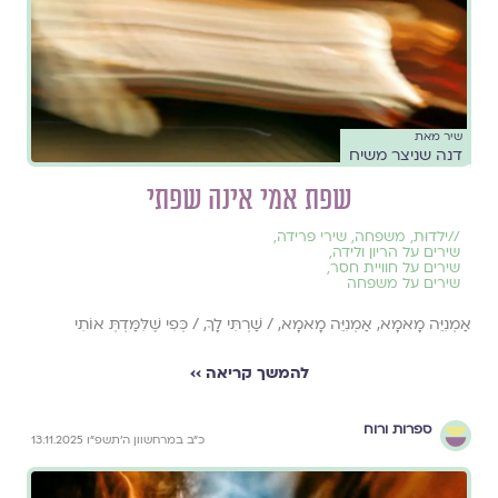
שיר מאת
דנה שניצר משיח
שפת אמי אינה שפתי
//
ילדוּת
,
משפחה
,
שירי פרידה
,
שירים על הריון ולידה
,
שירים על חוויית חסר
,
שירים על משפחה
אַמְנִיֵּה מָאמָא, אַמְנִיֵּה מָאמָא, / שַׁרְתִּי לָךְ, / כְּפִי שֶׁלִּמַּדְתְּ אוֹתִי
להמשך קריאה ››
ספרות ורוח
כ״ב במרחשוון ה׳תשפ״ו 13.11.2025