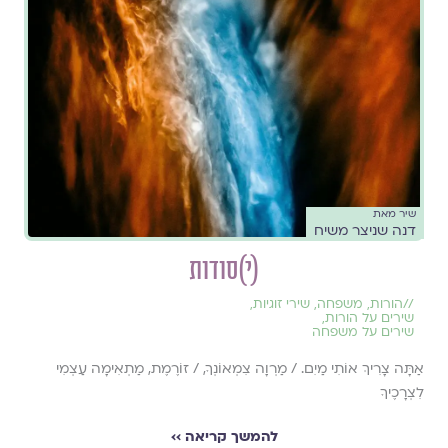
שיר מאת
דנה שניצר משיח
(י)סודות
//
הורות
,
משפחה
,
שירי זוגיות
,
שירים על הורות
,
שירים על משפחה
אַתָּה צָרִיךְ אוֹתִי מַיִם. / מַרְוָה צִמְאוֹנְךָ, / זוֹרֶמֶת, מַתְאִימָה עַצְמִי
לִצְרָכֶיךָ
להמשך קריאה ››