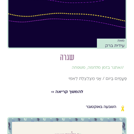
מאת
עידית ברק
שגרה
//
אתגר בזמן מלחמה
,
משפחה
פַּעֲמַיִם בַּיּוֹם / אֲנִי מְצַלְצֶלֶת לְאִמִּי
להמשך קריאה ››
השבעה באוקטובר