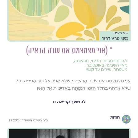
שיר מאת
משי פרץ דרור
* (אני מצמצמת את שדה הראיה)
//
חיים במרחב הביתי
,
טראומה
,
מאז השבעה באוקטובר
,
משפחה
,
שירים על קושי
אֲנִי מְצַמְצֶמֶת אֶת שְׂדֵה הָרְאִיָּה / שֶׁלֹּא אֶפֹּל אֶל בּוֹר הַפְּלִיטוּת /
שֶׁלֹּא אֲרַחֵף בַּחֲלַל הַזְּמַן הַנִּמְתָּח בַּאֲדִישׁוּת אֶל הָאֵין
להמשך קריאה ››
הורות
כ״ב בשבט תשפ״ד 1.2.2024