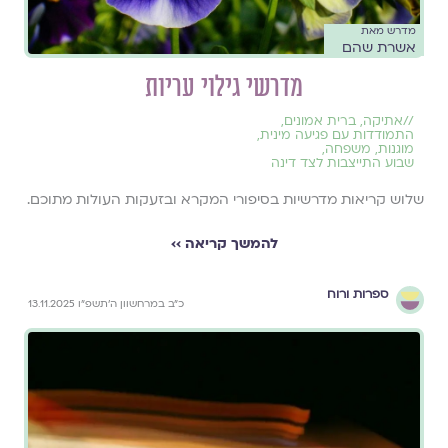
מדרש מאת
אשרת שהם
מדרשי גילוי עריות
//
אתיקה
,
ברית אמונים
,
התמודדות עם פגיעה מינית
,
מוגנות
,
משפחה
,
שבוע התייצבות לצד דינה
שלוש קריאות מדרשיות בסיפורי המקרא ובזעקות העולות מתוכם.
להמשך קריאה ››
ספרות ורוח
כ״ב במרחשוון ה׳תשפ״ו 13.11.2025