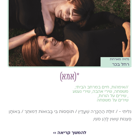
גלויה מארחת
רחל בכר
*(אמא)
//
אימהות
,
חיים במרחב הביתי
,
משפחה
,
שירי אהבה
,
שירי געגוע
,
שירים על הורות
,
שירים על משפחה
גִּלִּיתִי - / זוּלַת הַהַכָּרָה שֶׁעֲדַיִן / תּוֹסְסוֹת בִּי בָּבוּאוֹת דְּמוּתֵךְ / בְּאוֹתָן
סְצֵנוֹת שֶׁאֵין לָהֶן סוֹף,
להמשך קריאה ››