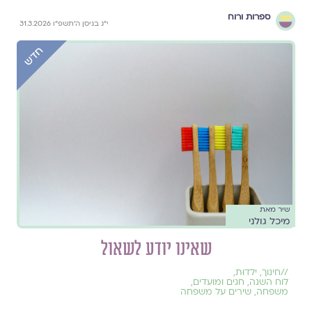
ספרות ורוח
י״ג בניסן ה׳תשפ״ו 31.3.2026
שיר מאת
מיכל גולני
שאינו יודע לשאול
//
חינוך
,
ילדוּת
,
לוח השנה, חגים ומועדים
,
משפחה
,
שירים על משפחה