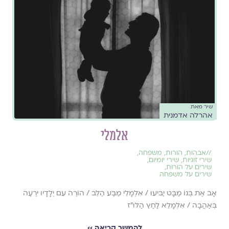
שיר מאת
אהרלה אדמנית
אלמלי
//
אבהות
,
הורות
,
משפחה
,
שירי זוגיות
,
שירי יומיום
,
שירים על הורות
,
שירים על משפחה
אָב אֶת בְּנוֹ מַבָּט יַבִּיעוּ / אִלְמָלֵי מַבַּע הַלֵּב / הוֹרֶה עִם יְלָדָיו יִרְעֶה
בְּאַהֲבָה / אִלְמָלֵא לַחַץ הַלּוּ"ז
להמשך קריאה ››