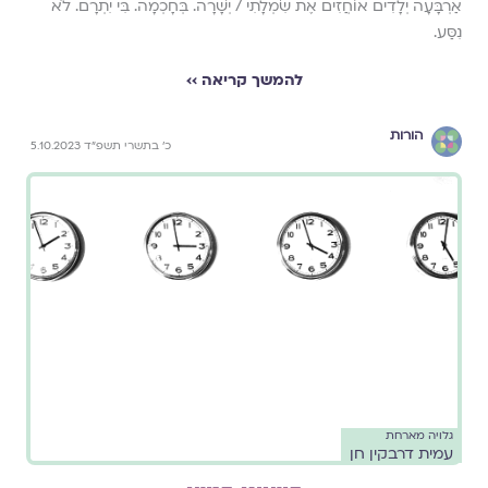
אַרְבָּעָה יְלָדִים אוֹחֲזִים אֶת שִׂמְלָתִי / יְשָׁרָה. בְּחָכְמָה. בִּי יִתְרָם. לֹא
נִסַּע.
להמשך קריאה ››
הורות
כ׳ בתשרי תשפ״ד 5.10.2023
גלויה מארחת
עמית דרבקין חן