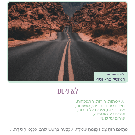
גלויה מארחת
חמוטל בר-יוסף
לא ניסע
//
אימהות
,
הורות
,
התפכחות
,
חיים במרחב הביתי
,
משפחה
,
שירי יומיום
,
שירים על הורות
,
שירים על משפחה
,
שירים על קושי
פִּתְאֹם רוּחַ צָפוֹן מְנַפֵּחַ שִׂמְלָתִי / מְנַעֵר בְּרַעַשׁ קְרָבַי כְּכַנְפֵי חֲסִידָה. /