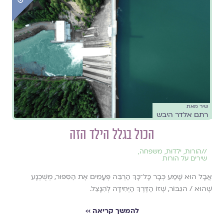
שיר מאת
רתם אלדר היבש
הכול בגלל הילד הזה
//
הורות
,
ילדוּת
,
משפחה
,
שירים על הורות
אֲבָל הוּא שָׁמַע כְּבָר כָּל־כָּךְ הַרְבֵּה פְּעָמִים אֶת הַסִּפּוּר, מְשֻׁכְנָע
שֶׁהוּא / הגִּבּוֹר, שֶׁזּוֹ הַדֶּרֶךְ הַיְּחִידָה לְהִנָּצֵל.
להמשך קריאה ››