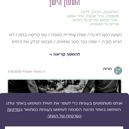
השעון הישן
//
אימהות
,
הורות
,
ילדוּת
,
משפחה
,
שירי אהבה
,
שירי געגוע
,
שירי יומיום
,
שירים על הורות
,
שירים על משפחה
הַשָּׁעוֹן הַיָּשָׁן לֹא נָח / אֲפִלּוּ עֲשִׂירִית הַשְּׁנִיָּה / טָס קָדִימָה בַּזְּמַן / לֹא
הִבִּיט חֲזָרָה. / אַתָּה כְּבָר מֶטֶר שְׁמוֹנִים, / מְבַקֵּשׁ לִבְלֹעַ אֶת הַחַיִּים
להמשך קריאה ››
הורות
כ׳ בתשרי תשפ״ד 5.10.2023