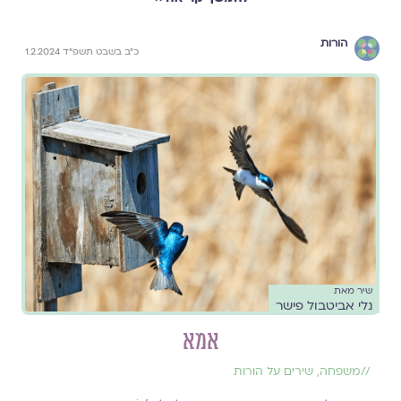
הורות
כ״ב בשבט תשפ״ד 1.2.2024
שיר מאת
נלי אביטבול פישר
אמא
//
משפחה
,
שירים על הורות