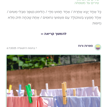
שירים על משפחה
כָּל אֶחָד יָצָא אַחֶרֶת / אֶחָד חָמוּץ מִדַּי / הַלִּימוֹן נִשְׁפַּךְ מִבְּלִי מֵשִׂים /
אֶחָד מֻפְצָץ בְּשׁוֹקוֹלָד עִם פִּצְפּוּצֵי נִחוּמִים / אַחַת שָׁכְחָה תִּיק מְלֵא
נְזִיפוֹת
להמשך קריאה ››
ספרות ורוח
י׳ בתמוז ה׳תשפ״ה 6.7.2025