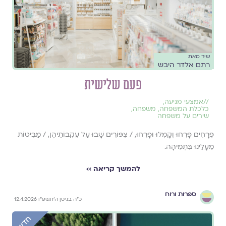
שיר מאת
רתם אלדר היבש
פעם שלישית
//
אמצעי מניעה
,
כלכלת המשפחה
,
משפחה
,
שירים על משפחה
פְּרָחִים פָּרְחוּ וְקָמְלוּ וּפָרְחוּ, / צִפּוֹרִים שָׁבוּ עַל עִקְבוֹתֵיהֶן, / מַבִּיטוֹת
מֵעָלֵינוּ בִּתְמִיהָה.
להמשך קריאה ››
ספרות ורוח
כ״ה בניסן ה׳תשפ״ו 12.4.2026