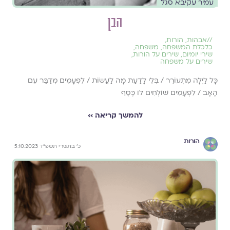
עמיר עקיבא סגל
הבן
//
אבהות
,
הורות
,
כלכלת המשפחה
,
משפחה
,
שירי יומיום
,
שירים על הורות
,
שירים על משפחה
כָּל לַיְלָה מִתְעוֹרֵר / בְּלִי לָדַעַת מָה לַעֲשׂוֹת / לִפְעָמִים מְדַבֵּר עִם
הָאָב / לִפְעָמִים שׁוֹלְחִים לוֹ כֶּסֶף
להמשך קריאה ››
הורות
כ׳ בתשרי תשפ״ד 5.10.2023