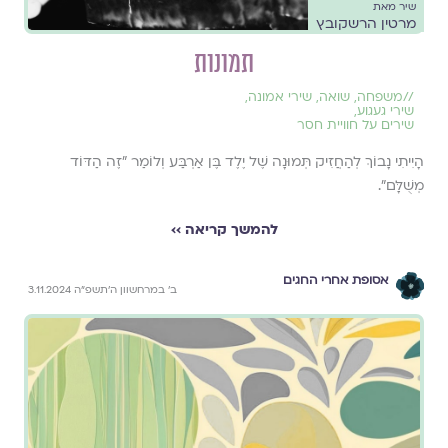
שיר מאת
מרטין הרשקובץ
תמונות
//
משפחה
,
שואה
,
שירי אמונה
,
שירי געגוע
,
שירים על חוויית חסר
הָיִיתִי נָבוֹךְ לְהַחֲזִיק תְּמוּנָה שֶׁל יֶלֶד בֶּן אַרְבַּע וְלוֹמַר "זֶה הַדּוֹד
מְשֻׁלָּם".
להמשך קריאה ››
אסופת אחרי החגים
ב׳ במרחשוון ה׳תשפ״ה 3.11.2024