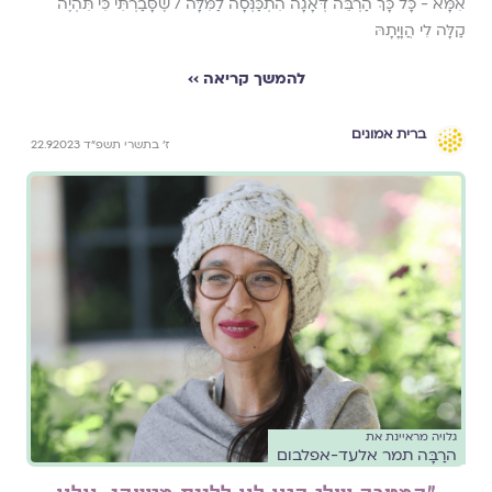
אִמָּא - כָּל כָּךְ הַרְבֵּה דְּאָגָה הִתְכַּנְּסָה לַמִּלָּה / שֶׁסָּבַרְתִּי כִּי תִּהְיֶה
קַלָּה לִי הֲוָיָתָהּ
להמשך קריאה ››
ברית אמונים
ז׳ בתשרי תשפ״ד 22.9.2023
גלויה מראיינת את
הרַבָּה תמר אלעד-אפלבום