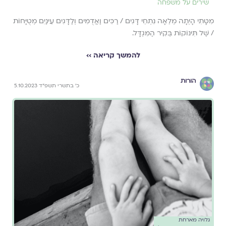
שירים על משפחה
מִטָּתִי הָיְתָה מְלֵאָה נִתְחֵי דָּגִים / רַכִּים וַאֲדֻמִּים וְלַדָּגִים עֵינַיִם מְטֻיָּחוֹת
/ שֶׁל תִּינוֹקוֹת בְּקִיר הַמִּגְדָּל.
להמשך קריאה ››
הורות
כ׳ בתשרי תשפ״ד 5.10.2023
גלויה מארחת