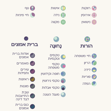
גוף
רווקות
אישות
חיי מיניות
אירוסין
נידה
נישואין
מקווה
ברית אמונים
הורות
נָחוּגָה
אודות ברית
טקסים
חיי משפחה
אמונים
וטקסיות
הריון
מאמרים
טקסי
משפחה
שירים
לידה
ותפילות
חופה וקידושין
פוריות
ראיונות
טקסי גירושין
הפלה
מוגנוּת
טקסי אבלות
שבת
מעגל השנה
התייצבות
לצד דינה
כנס ברית
אמונים