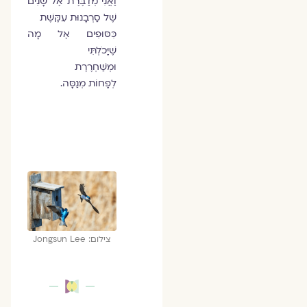
וַאֲנִי מְדַבֶּרֶת אֶל שָׁנִים
שֶׁל סַרְבָנוּת עִקֶּשֶׁת
כִּסּוּפִים אֶל מָה
שֶׁיָּכֹלְתִּי
וּמְשַׁחְרֶרֶת
לְפָחוֹת מְנַסָּה.
צילום: Jongsun Lee