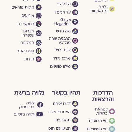
וכותבים
גלוית לב
גלויות
קולות קוראים
מתארחות
על המגזין
אירועים
Gluya
Magazine
בתקשורת
מה חדש
איגרות
שנשלחו
הרבנית שרה
סגל־כץ
המלצות
צוות גלויה
מפת אתר
מרכז גלויה
תודות
מילון מושגים
הדרכות
תהיו בקשר
גלויה ברשת
והרצאות
גלויה
דברו איתנו
בפייסבוק
לקראת
הצטרפו אלינו
כלולות
גלויה ביוטיוב
תמכו בנו
חיי הרווקות
הציעו לנו תוכן
חיי הנישואים