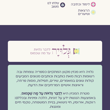
שלחו לנו
לימוד וכתיבה
משוב
הרצאות
ושיעורים
גלויה היא מגזין מקוון המתקיים כספריה צומחת ובה
רשומות רבות מאת כותבות וכותבים מגוונים המביעים
קולות שונים במאמרים, שירים, תפילות, מסות פרוזה,
וראיונות אישיים המרחיבים את הדעת.
מטרת המגזין היא
לְדַבֵּר גְּלוּיוֹת עַל מָה שֶׁכָּמוּס
,
באמצעות הנגשת ידע על זוגיות, הלכה ומיניות ובכללם:
רווקות, אירוסין, חיי נישואין, בניית המשפחה, טקסי חיים
ומוגנוּת.