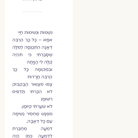
נִשְׁמוֹת וּנְשִׁימוֹת חַיַּי
אִמָּא – כָּל כָּךְ הַרְבֵּה
דְּאָגָה הִתְכַּנְּסָה לַמִּלָּה
שֶׁסָּבַרְתִּי כִּי תִּהְיֶה
קַלָּה לִי הֲוָיָתָהּ
וּבִמְקוֹמָהּ כָּל כָּךְ
הַרְבֵּה חֲרָדוֹת
צָפוּ מִצַּוַּאר הַבַּקְבּוּק
לֹא הִכַּרְתִּי תַּדְפִּיס
רִשּׁוּמָן
לֹא שִׁעַרְתִּי קִיּוּמָן.
מִפְגָּשׁ מַחְסִיר נְשִׁימָה
עִם כָּל דְּאָבָה,
דִּמְעָה מְחֻבֶּרֶת
לְדִמְעָה כְּמוֹ הָיָה