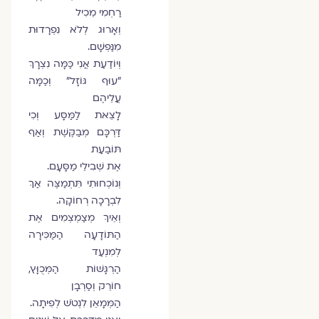
רַחְמִי מֵכִיל
וְאָרוּג לְלֹא נִפְרָדוּת
מִנַּפְשָׁם.
וְיוֹדַעַת אֲנִי כַּמָּה נִצְרָךְ
"עוּף גּוֹזָל" וְכַמָּה
עֲלֵיהֶם
לָצֵאת לַמַּסָּע וְכִי
דַּרְכָּם מְבַקֶּשֶׁת וְאַף
תּוֹבַעַת
אֶת שְׁבִילֵי מַסָּעָם.
וְנוֹכְחוּתִי תִּתְמַצֶּה אַךְ
לִבְרָכָה רְחוֹקָה.
וְאֵיךְ מְצַמְצְמִים אֶת
הַתּוֹדָעָה הַמַּכִּירָה
לְמִנְעַד
הַרְגָּשׁוֹת הַמְּכֻוָּץ,
חוֹרֵק וְסַרְבָן
הַמְּמָאֵן לִנְטֹשׁ לְפִיתָה.