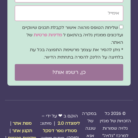
אימייל
שדה
שליחת הטופס מהווה אישור לקבלת תכנים שיווקיים
הסכמה
ועדכונים ממגזין גלויה בהתאם ל
מדיניות פרטיות
של
האתר.
* ניתן להסיר את עצמך מרשימת התפוצה בכל עת
בלחיצה על הלינק להסרה בתחתית הדיוור.
כן, רשמו אותי!
© 2026 כל
במקרה
הוקם ב ❤ על ידי –
הזכויות של מגזין
של
לימונדה 2.0
| מיתוג:
מפת אתר
|
גלויה שמורות
שגגה
סטודיו נופר דסקל
תקנון אתר
|
למרכז "גלויה"
אנא