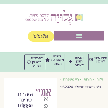
וג
וכן
תפריט
הַכֹּל מִכֹּל כֹּל
שלחו
שו מינוי
הציעו
לתמיכה
משוב על
למגזין
תוכן
במגזין
האתר
לאתר
גלויה
גלויה
הורות
חיי משפחה
כ״ב בשבט תשפ״ד 1.2.2024
אמא
נלי
אזהרת
אביטבול
טריגר
פישר
Trigger