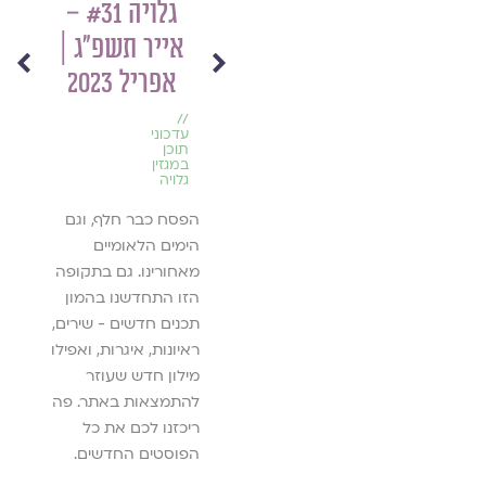
גלויה #31 –
ברי
מיל
//
,
הל
אייר תשפ״ג |
עדכוני
התח
תוכן
,
ליד
במגזין
אפריל 2023
ליד
גלויה
מסו
נָחוּג
//
מה חדש במגזין גלויה?
פמינ
עדכוני
שמח
תוכן
- כ' בניסן תש"ף
הבת
במגזין
גלויה
מעמד
להמשך קריאה ››
הפסח כבר חלף, וגם
מהטק
הימים הלאומיים
ביהדו
מאחורינו. גם בתקופה
ם
עומק?
ה
הזו התחדשנו בהמון
משמע
תכנים חדשים - שירים,
הבת 
ת
ראיונות, איגרות, ואפילו
ים,
מילון חדש שעוזר
לה
, סיפורים
להתמצאות באתר. פה
ת אמנות
ריכזנו לכם את כל
יחסים אל
הפוסטים החדשים.
ת והמפגש