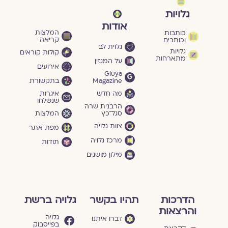
גלויות
אודות
המלצות
כותבות
קריאה
וכותבים
גלוית לב
גלויות
קולות קוראים
מתארחות
על המגזין
אירועים
Gluya
Magazine
בתקשורת
מה חדש
איגרות
שנשלחו
הרבנית שרה
סגל־כץ
המלצות
צוות גלויה
מפת אתר
מרכז גלויה
תודות
מילון מושגים
הדרכות
תהיו בקשר
גלויה ברשת
והרצאות
גלויה
דברו איתנו
בפייסבוק