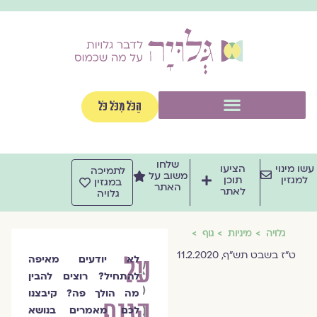
וג
וכן
תפריט
הַכֹּל מִכֹּל כֹּל
שלחו
שו מינוי
הציעו
לתמיכה
משוב על
למגזין
תוכן
במגזין
האתר
לאתר
גלויה
גלויה
מיניות
גוף
ט"ז בשבט תש"ף, 11.2.2020
על
לא יודעים מאיפה
צוות
להתחיל? רוצים להבין
מגזין
מה הולך פה? קיבצנו
הגוף
גלויה
לכם מאמרים בנושא