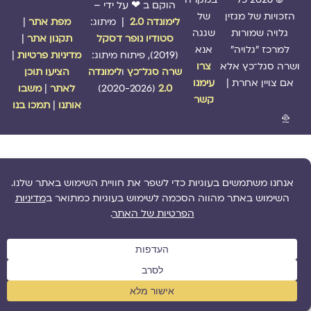
הוקם ב ❤ על ידי –
הזכויות של מגזין
של
לימונדה 2.0
| מיתוג:
מפת אתר
|
גלויה שמורות
שגגה
סטודיו נופר דסקל
תקנון אתר
|
למרכז "גלויה"
אנא
(2019), פיתוח מיתוג:
מדיניות פרטיות
|
ושרה סגל־כץ אלא
צרו
שרה סגל־כץ
ו
לימונדה
הציעו תוכן
אם צויין אחרת |
עימנו
2.0
(2020-2026)
לאתר
|
משבו
קשר
אותנו
|
תמכו בנו