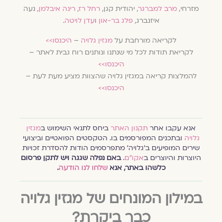
מזרחי,
מרב למברגר
, יהודית קגן,
רחל רז
,
רינה איבלמן
, נעה
איזנברג,
פלג בר-און
ו
עדן לויטה
.
לקריאה מורחבת על
מגזין גלויה
–
היכנסו>>
לקריאת תודות לכל מי שנתנו ונותנים רוח גבית לאתר –
היכנסו>>
להמלצות קריאה במגזין גלויה שהצוות מציע מעת לעת –
היכנסו>>
אנא עקבו אחר
תקנון האתר
ביחס לתנאי השימוש ב
מגזין
גלויה
ובתכנים המפורסמים בו. הטקסטים הפואטיים וביצועי
שירים המופיעים ב׳גלויה׳ מתפרסמים הודות להסדרת זכויות
היוצרות והיוצרים ב
אקו״ם
.
באם נפלה שגגה ויש לתקן פרסום
כלשהו באתר, אנא
שלחו לנו הודעה
.
במילון המונחים של מגזין גלויה
כבר ביקרת?