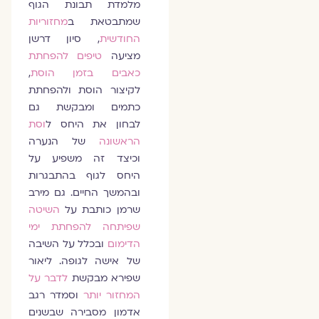
מלמדת תבונת הגוף
שמתבטאת ב
מחזוריות
החודשית
, סיון דרשן
מציעה
טיפים להפחתת
כאבים בזמן הוסת
,
לקיצור הוסת ולהפחתת
כתמים ומבקשת גם
לבחון את היחס ל
וסת
הראשונה
של הנערה
וכיצד זה משפיע על
היחס לגוף בהתבגרות
ובהמשך החיים. גם מירב
שרמן כותבת על
השיטה
שפיתחה להפחתת ימי
הדימום
ובכלל על השיבה
של אישה לגופה. ליאור
שפירא מבקשת
לדבר על
המחזור יותר
וסמדר רגב
אדמון מסבירה שבשנים