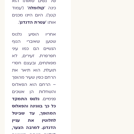
של נשים שאותו הוא
כינה '
קולומלה
' ('עמוד
קטן'). היום היינו מכנים
אותו '
עטרת הדגדגן
'.
אחריו הופיע גלנוס
שטען שאיברי הגוף
הנשיים הם כמו עיני
חפרפרת. זעירים, לא
מפותחים, ובעצם חסרי
תועלת. הוא תיאר את
הרחם כפין שעיר מהופך
– הרחם הוא הפאלוס
והשחלות הן אשכים
פנימיים.
גלנוס התמקד
כל כך בווגינה והפאלוס
המהופך, עד שביטל
לחלוטין את עניין
הדגדגן. למרבה הצער,