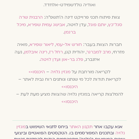
ואודיה גולדשמידט-אלחדד.
צוות פיתוח תכני פרוייקט דינה ה׳תשפ״ה:
הרבנית שרה
סגל־כץ
,
יותם פוגל
, עדן לויטה,
אבישג עמית שפירא
,
מיכל
ברגמן
.
חברות הצוות בעבר:
חורש אל-עמי
,
ליאור שפירא
, מאיה
מזרחי,
מרב למברגר
, יהודית קגן,
רחל רז
,
רינה איבלמן
, נעה
איזנברג,
פלג בר-און
ו
עדן לויטה
.
לקריאה מורחבת על
מגזין גלויה
–
היכנסו>>
לקריאת תודות לכל מי שנתנו ונותנים רוח גבית לאתר –
היכנסו>>
להמלצות קריאה במגזין גלויה שהצוות מציע מעת לעת –
היכנסו>>
אנא עקבו אחר
תקנון האתר
ביחס לתנאי השימוש ב
מגזין
גלויה
ובתכנים המפורסמים בו. הטקסטים הפואטיים וביצועי