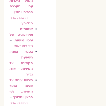
הגוף: היכרות
עם מערכת
הרביה והמין
–
הרבנית שרה
סגל-כץ
אנטומיה
ופיזיולוגיה של
יחסי אישות
–
טלי רוזנבאום
בסגר, בסגר:
השפעת
הקורונה על
המיניות
–
צוות
גלויה
מצוות עונה: על
מענה בתוך
הזוגיות, לפי
הרצון והצורך
–
הרבנית שרה