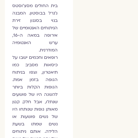
בית החולים מסצ'וסטס
ג'נרל בבוסטון. המבנה
בנוי בסגנון זירת
הניתוחים האנטומיים של
אירופה במאה ה-16,
ערש האנטומיה
המודרנית.
רופאים וחכמים ישבו על
כיסאות מסביב כמו
תיאטרון, וצפו בניתוח
הגופה בזמן אמת.
הגופות הקלות ביותר
להשגה היו של פושעים
שנתלו, אבל חלק קטן
מאותן גופות שנותחו היו
של נשים פושעות או
נשים שמתו בשעת
הלידה. אותם ניתוחים