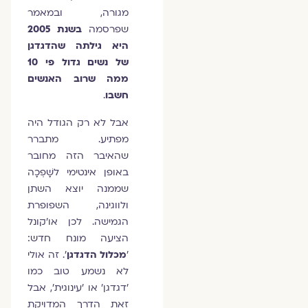
מגורה, ובמאמר
שפרסמה
בשנת 2005
היא גילתה שהדגדגן
של נשים גדול פי 10
ממה שרוב האנשים
חשבו
.
אבל לא רק הגודל היה
מפתיע. מתברר
שהאיבר הזה מחובר
באופן אינטימי לשָׁפְכָה
שממנה יוצא השתן
ולווגינה, השפופרת
הגמישה. לכן או'קונל
הציעה מונח חדש:
'
מכלול הדגדגן
'. זה אולי
לא נשמע טוב כמו
'דגדגן' או 'עינוגית', אבל
זאת הדרך המדויקת