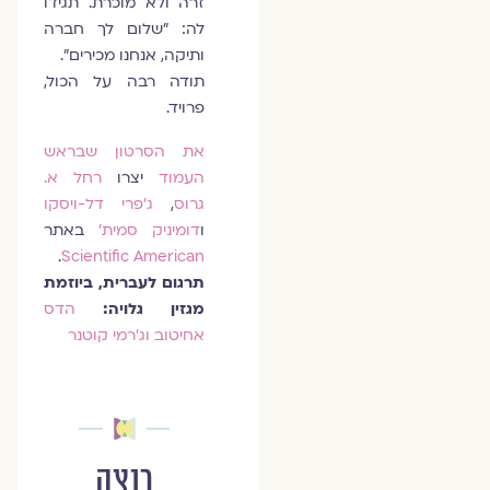
זרה ולא מוכרת. תגידו
לה: "שלום לך חברה
ותיקה, אנחנו מכירים".
תודה רבה על הכול,
פרויד.
את הסרטון שבראש
העמוד
יצרו
רחל א.
גרוס
,
ג'פרי דל-ויסקו
ו
דומיניק סמית'
באתר
.
Scientific American
תרגום
לעברית, ביוזמת
מגזין גלויה:
הדס
אחיטוב וג'רמי קוטנר
רוצה