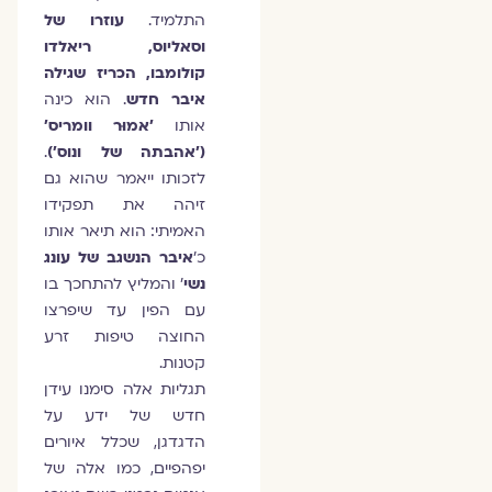
התלמיד.
עוזרו של
וסאליוס, ריאלדו
קולומבו, הכריז שגילה
איבר חדש
. הוא כינה
אותו
'אמוּר וומריס'
('אהבתה של ונוס')
.
לזכותו ייאמר שהוא גם
זיהה את תפקידו
האמיתי: הוא תיאר אותו
כ'
איבר הנשגב של עונג
נשי
' והמליץ להתחכך בו
עם הפין עד שיפרצו
החוצה טיפות זרע
קטנות.
תגליות אלה סימנו עידן
חדש של ידע על
הדגדגן, שכלל איורים
יפהפיים, כמו אלה של