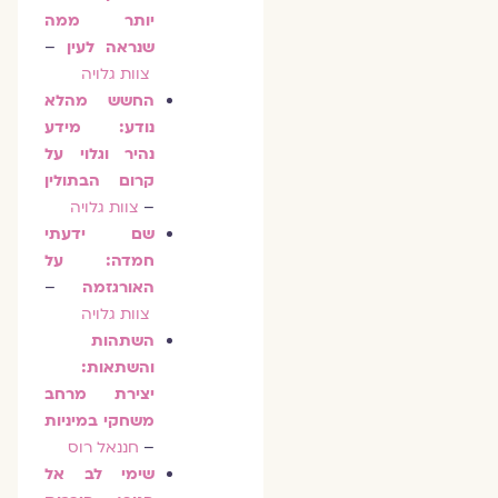
יותר ממה
שנראה לעין
–
צוות גלויה
החשש מהלא
נודע: מידע
נהיר וגלוי על
קרום הבתולין
–
צוות גלויה
שם ידעתי
חמדה: על
האורגזמה
–
צוות גלויה
השתהות
והשתאות:
יצירת מרחב
משחקי במיניות
–
חננאל רוס
שימי לב אל