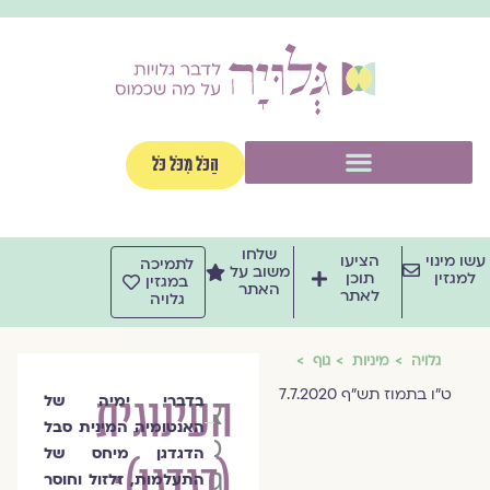
וג
וכן
תפריט
הַכֹּל מִכֹּל כֹּל
שלחו
שו מינוי
הציעו
לתמיכה
משוב על
למגזין
תוכן
במגזין
האתר
לאתר
גלויה
גלויה
מיניות
גוף
ט"ו בתמוז תש"ף 7.7.2020
העינוגית
בדברי ימיה של
צוות
האנטומיה המינית סבל
מגזין
הדגדגן מיחס של
(דגדגן):
גלויה
התעלמות, זלזול וחוסר