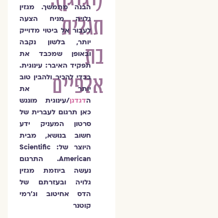
הבנה מתמשך. מגזין
תגלית
גלויה מניח הצעה
לעבור אל ביטוי מדוייק
יותר, בלשון נקבה
בת
ובאופן שמכבד את
תפקיד האיבר: עינוגית.
אלפיים
בכדי להכיר ולהבין טוב
יותר את
ה
דגדגן
/עינוגית מונגש
כאן תרגום לעברית של
סרטון המעניק ידע
חשוב בנושא, מבית
היוצר של: Scientific
American. התרגום
נעשה ביוזמת מגזין
גלויה ובעזרתם של
הדס אחיטוב וג'רמי
קוטנר