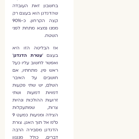
בחשבון זאת העובדה
שהדגדגן הוא בעצם רק
קצה הקרחון. כ-90%
ממנו נמצא מתחת לפני
השטח.
אז הבליטה הזו היא
בעצם '
עטרת הדגדגן
'
ואפשר לחשוב עליו כעל
ראש פין. מתחתיו, אם
חושבים על האיבר
השלם, יש שתי פקעות
דמויות דמעות ושתי
זרועות ההולכות ונהיות
צרות, שמתעקלות
הצידה ומגיעות כמעט 9
ס"מ אל תוך האגן. צורת
הדגדגן מסבירה הרבה
דברים, כולל מנגנון