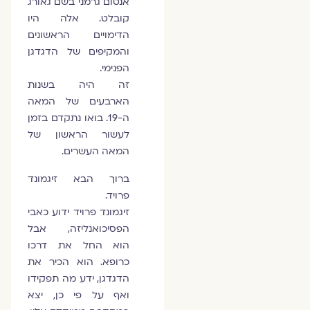
אנטום גרמני בשם גאורג
קובלט. אלה היו
הדימויים הראשונים
והמקיפים של הדגדגן
הפנימי.
זה היה בשנות
הארבעים של המאה
ה-19. בואו נתקדם בזמן
לעשור הראשון של
המאה העשרים.
ברוך הבא זיגמונד
פרויד.
זיגמונד פרויד ידוע כאבי
הפסיכואנליזה, אבל
הוא החל את דרכו
כרופא. הוא הכיר את
הדגדגן, ידע מה תפקידו
ואף על פי כן, יצא