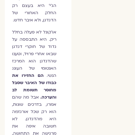
הג'י' היא בעצם רק
החלק האחורי של
הדגדגן, ולא איבר חדש.
או'קונל לא פעלה בחלל
ריק. היא התבססה על
גדוד של חוקרי דגדגן
שבאו אחרי פרויד, וטענו
שהדגדגן הוא המרכז
האנטומי של העונג
הנשי.
הם החזירו את
כבודו של האיבר שסבל
מחוסר תשומת לב
והערכה.
אבל מה שהם
אמרו, בדרכים שונות,
הוא רק שכל אורגזמה
היא מהדגדגן. לא
חשובה איפה את
מרגישה את התחושה,