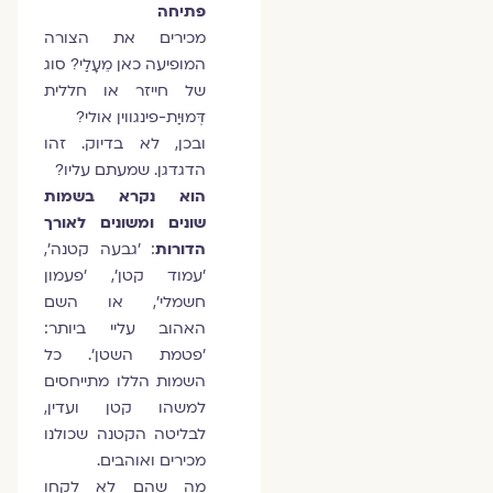
פתיחה
מכירים את הצורה
המופיעה כאן מֵעָלַי? סוג
של חייזר או חללית
דְּמוּיַת-פינגווין אולי?
ובכן, לא בדיוק. זהו
הדגדגן. שמעתם עליו?
הוא נקרא בשמות
שונים ומשונים לאורך
הדורות
: 'גבעה קטנה',
'עמוד קטן', 'פעמון
חשמלי', או השם
האהוב עליי ביותר:
'פטמת השטן'. כל
השמות הללו מתייחסים
למשהו קטן ועדין,
לבליטה הקטנה שכולנו
מכירים ואוהבים.
מה שהם לא לקחו