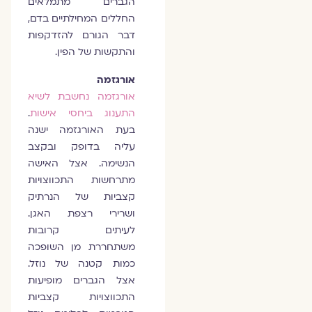
הגברים מתמלאים
החללים המחילתיים בדם,
דבר הגורם להזדקפות
והתקשות של הפין.
אורגזמה
אורגזמה נחשבת לשיא
התענוג ביחסי אישות
.
בעת האורגזמה ישנה
עליה בדופק ובקצב
הנשימה. אצל האישה
מתרחשות התכווצויות
קצביות של הנרתיק
ושרירי רצפת האגן.
לעיתים קרובות
משתחררת מן השופכה
כמות קטנה של נוזל.
אצל הגברים מופיעות
התכווצויות קצביות