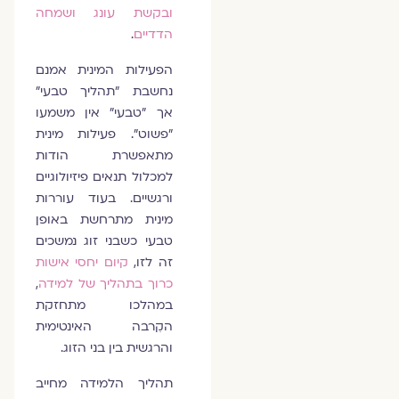
ובקשת עונג ושמחה
הדדיים
.
הפעילות המינית אמנם
נחשבת "תהליך טבעי"
אך "טבעי" אין משמעו
"פשוט". פעילות מינית
מתאפשרת הודות
למכלול תנאים פיזיולוגיים
ורגשיים. בעוד עוררות
מינית מתרחשת באופן
טבעי כשבני זוג נמשכים
זה לזו,
קיום יחסי אישות
כרוך בתהליך של למידה
,
במהלכו מתחזקת
הקִרבה האינטימית
והרגשית בין בני הזוג.
תהליך הלמידה מחייב