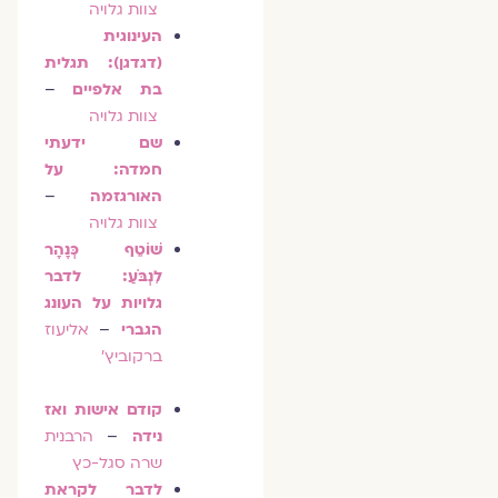
צוות גלויה
העינוגית
(דגדגן): תגלית
בת אלפיים
–
צוות גלויה
שם ידעתי
חמדה: על
האורגזמה
–
צוות גלויה
שׁוֹטֵף כְּנָהָר
לִנְבֹּעַ: לדבר
גלויות על העונג
הגברי
–
אליעוז
ברקוביץ'
קודם אישות ואז
נידה
–
הרבנית
שרה סגל-כץ
לדבר לקראת