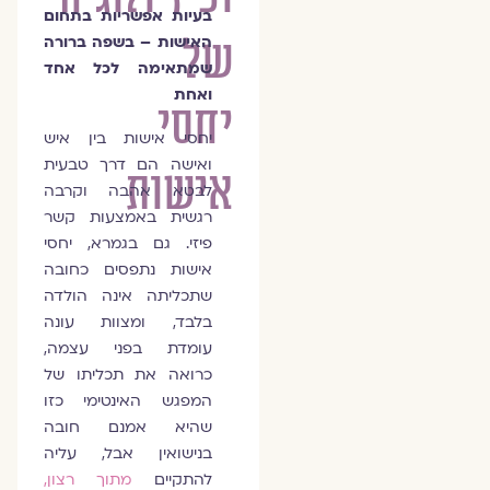
בעיות אפשריות בתחום
של
האישות – בשפה ברורה
שמתאימה לכל אחד
ואחת
יחסי
יחסי אישות בין איש
ואישה הם דרך טבעית
אישות
לבטא אהבה וקרבה
רגשית באמצעות קשר
פיזי.
גם בגמרא, יחסי
אישות נתפסים כחובה
שתכליתה אינה הולדה
בלבד, ומצוות עונה
עומדת בפני עצמה,
כרואה את תכליתו של
המפגש האינטימי כזו
שהיא אמנם חובה
בנישואין אבל, עליה
להתקיים
מתוך רצון,