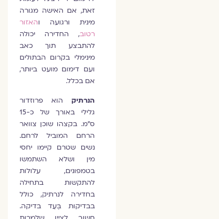
זאת, אם האישה מגורה
מינית ורגועה ו
האזור
רטוב
, החדירה יכולה
להתבצע תוך כאב
מינימלי בקרום הבתולים
ועם דימום מועט ביותר,
אם בכלל.
הנרתיק
הוא פרוזדור
גלילי באורך של כ-15
ס”מ. בקצהו שוכן צוואר
הרחם המוביל לרחם.
נשים שטרם קיימו יחסי
מין ושלא השתמשו
בטמפונים, עלולות
להתקשות בתחילה
בחדירה לנרתיק, כולל
בבדיקות בְּעֵד בדיקה.
חשוב לציין שלמרות