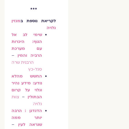
***
לקריאת נוספת
ב
מגזין
גלויה
שימי לב אל
הגוף: היכרות
עם מערכת
הרביה והמין
–
הרבנית שרה
סגל-כץ
החשש מהלא
נודע: מידע נהיר
וגלוי על קרום
הבתולין
–
צוות
גלויה
הדגדגן : הרבה
יותר ממה
שנראה לעין
–