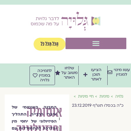
וג
וכן
תפריט
הַכֹּל מִכֹּל כֹּל
שלחו
שו מינוי
הציעו
לתמיכה
משוב על
למגזין
תוכן
במגזין
האתר
לאתר
גלויה
גלויה
מיניות
חיי מיניות
כ"ה בכסלו תש"ף 23.12.2019
אנטומיה
המבנה האנטומי של
טלי
איברי הרבייה, התהליך
יהודה
הפיזיולוגי של יחסי מין
ופיזיולוגיה
רוזנבאום
והדרכה להתמודדות עם