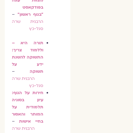
מצוות עונה
בפודקאסט
״בגוף ראשון״
–
הרבנית שרה
סגל-כץ
תורה היא –
וללמוד צריך:
התשוקה להשגת
ידע על
תשוקה
–
הרבנית שרה
סגל-כץ
חירות על הגוף:
עיון בסוגיה
תלמודית על
המותר והאסור
בחיי אישות
–
הרבנית שרה