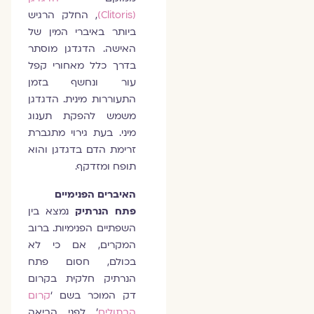
(Clitoris)
, החלק הרגיש
ביותר באיברי המין של
האישה. הדגדגן מוסתר
בדרך כלל מאחורי קפל
עור ונחשף בזמן
התעוררות מינית. הדגדגן
משמש להפקת תענוג
מיני. בעת גירוי מתגברת
זרימת הדם בדגדגן והוא
תופח ומזדקף.
האיברים הפנימיים
פתח הנרתיק
נמצא בין
השפתיים הפנימיות. ברוב
המקרים, אם כי לא
בכולם, חסום פתח
הנרתיק חלקית בקרום
דק המוכר בשם ‘
קרום
הבתולים
’ לפני הביאה