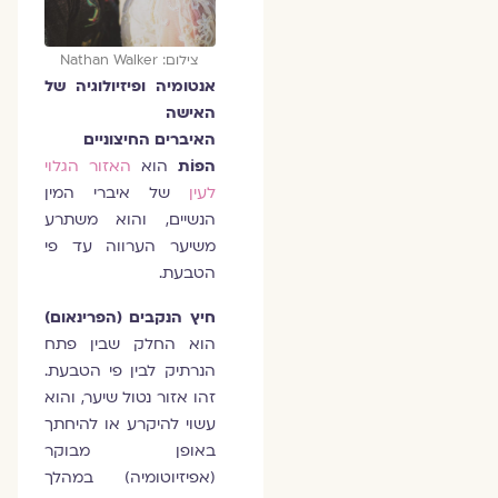
צילום: Nathan Walker
אנטומיה ופיזיולוגיה של
האישה
האיברים החיצוניים
הפוֹת
הוא
האזור הגלוי
לעין
של איברי המין
הנשיים, והוא משתרע
משיער הערווה עד פי
הטבעת.
חיץ הנקבים (הפרינאום)
הוא החלק שבין פתח
הנרתיק לבין פי הטבעת.
זהו אזור נטול שיער, והוא
עשוי להיקרע או להיחתך
באופן מבוקר
(אפיזיוטומיה) במהלך