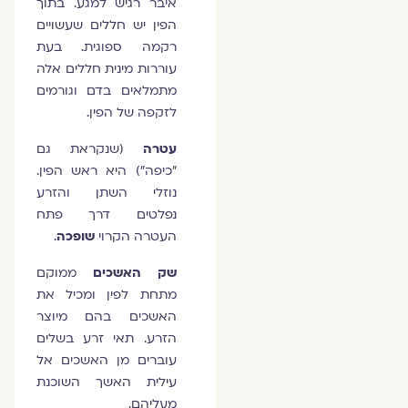
איבר רגיש למגע. בתוך
הפין יש חללים שעשויים
רקמה ספוגית. בעת
עוררות מינית חללים אלה
מתמלאים בדם וגורמים
לזקפה של הפין.
עטרה
(שנקראת גם
"כיפה") היא ראש הפין.
נוזלי השתן והזרע
נפלטים דרך פתח
העטרה הקרוי
שופכה
.
שק האשכים
ממוקם
מתחת לפין ומכיל את
האשכים בהם מיוצר
הזרע. תאי זרע בשלים
עוברים מן האשכים אל
עילית האשך השוכנת
מעליהם.