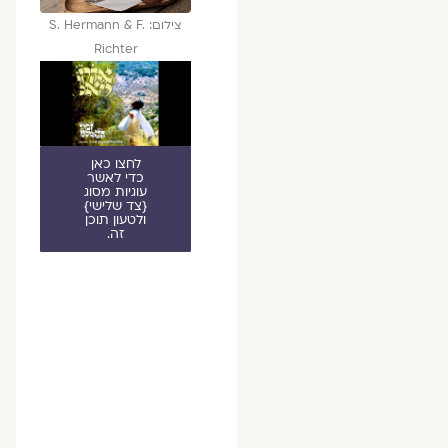
צילום: S. Hermann & F.
Richter
לחצו כאן
כדי לאשר
עוגיות מסוג
{צד שלישי}
ולטעון תוכן
זה.