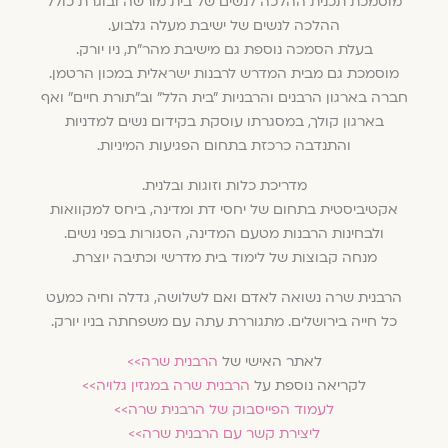
מוסמכת תכנית ההלכה לנשים של בית מורשה ובוגרת כולל
ההלכה לנשים של ישיבת מעלה גלבוע.
בעלת הסמכה נוספת גם מישיבת מהר״ת, ניו יורק.
מוסמכת גם מבית המדרש לרבנות ישראלית במכון הרטמן.
חברה בארגון הרבנים והרבניות ״בית הלל״ וב״תורת חיים״ ואף
בארגון קולך, במסגרתו עוסקת בקידום נשים למדניות
והתנדבה כרכזת בתחום הפגיעות המיניות.
מדריכת כלות וזוגות ובלנית.
אקטיביסטית בתחום של יחסי דת ומדינה, ביחס למקוואות
ולבחינות הרבנות מטעם המדינה, הסגורות בפני נשים.
מנחה קבוצות של לימוד בית מדרשי וכתיבה יוצרת.
הרבנית שרה נשואה לאדם ואם לשלושה, גדלה וחיה כמעט
כל חייה בירושלים. מתגוררת עתה עם משפחתה בניו יורק.
לאתר האישי של
הרבנית שרה>>
לקריאה נוספת על
הרבנית שרה במגזין גלויה>>
לעמוד הפייסבוק של הרבנית שרה>>
ליצירת קשר עם הרבנית שרה>>