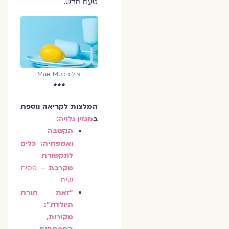
טעם חדש.
צילום: Mae Mu
***
המלצות לקריאה נוספת
ב
מגזין גלויה
:
הקשבה
ואמפתיה: כלים
לתקשורת
מקרבת
–
פסית
שיח
"זאת תורת
היולדת":
מקורות,