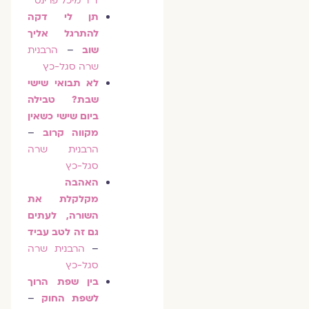
ד"ר מיכל פרינס
תן לי דקה
להתרגל אליך
שוב
–
הרבנית
שרה סגל-כץ
לא תבואי שישי
שבת? טבילה
ביום שישי כשאין
מקווה קרוב
–
הרבנית שרה
סגל-כץ
האהבה
מקלקלת את
השורה, לעתים
גם זה לטב עביד
–
הרבנית שרה
סגל-כץ
בין שפת הרוך
לשפת החוק
–