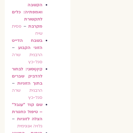
הקשבה
ואמפתיה: כלים
לתקשורת
מקרבת
–
פסית
שיח
בשבח הדייט
הזוגי הקבוע
–
הרבנית שרה
סגל-כץ
קִינְטְסוּגִי: לבחור
להדביק שברים
בתוך הזוגיות
–
הרבנית שרה
סגל-כץ
שם קוד "ענבל"
– טיפול כחגורת
הצלה לזוגיות
–
גלויה אנונימית