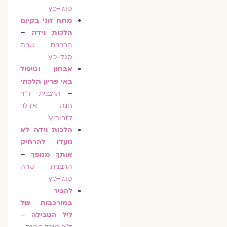
סגל-כץ
מתח זוגי בקיום
הלכות נידה
–
הרבנית שרה
סגל-כץ
אבחון וטיפול
באי פריון הלכתי
–
הרבנית ד"ר
חנה אדלר
לזרוביץ'
הלכות נידה לא
נועדו להרחיק
אותךְ מגופךְ
–
הרבנית שרה
סגל-כץ
להכיר
במורכבות של
ליל הטבילה
–