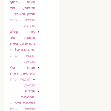
מענה בתוך
הזוגיות, לפי
הרצון והצורך
–
הרבנית שרה
סגל-כץ
עֵת לִרְחֹק
מֵחַבֵּק: איך
להודיע על ביאת
ימי הנדודים?
–
הרבנית שרה
סגל-כץ
זוגיות בלי
שיפוטיות דתית
–
הרבנית שרה
סגל-כץ
הקלות
והחמרות
בהלכות נידה
–
הרבנית שרה