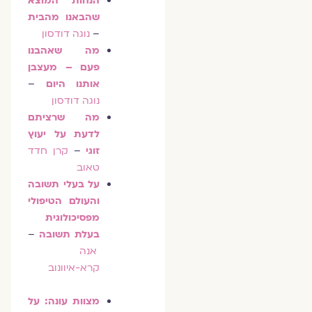
הנחות המוצא
שהבאנו מהבית
–
נוגה דודסון
מה שאהבנו
פעם – מעצבן
אותנו היום
–
נוגה דודסון
מה שרציתם
לדעת על יעוץ
זוגי
–
קרן חדד
טאוב
על בעלי תשובה
והעולם הטיפולי
מפסיכולוגית
בעלת תשובה
–
אנה
קרא-איוונוב
מצוות עונה: על