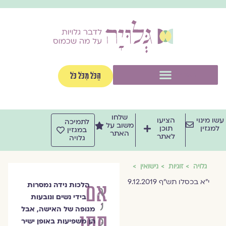
וג
וכן
תפריט
הַכֹּל מִכֹּל כֹּל
שלחו
שו מינוי
הציעו
לתמיכה
משוב על
למגזין
תוכן
במגזין
האתר
לאתר
גלויה
גלויה
זוגיות
נישואין
י"א בכסלו תש"ף 9.12.2019
אִם
הלכות נידה נמסרות
הרבנית
בידי נשים ונובעות
שרה
מגופה של האישה, אבל
תִּתֵּן
סגל־כץ
הן משפיעות באופן ישיר