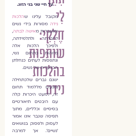
על חיי שני בני הזוג.
לִי
מקובל עלינו ש
הלכות
נידה
מסורות בידי נשים
חֶלְקִי:
ומועברות מ
אישה לבתה
,
לחברתה ולתלמידתה,
ולפיכך הלכות אלה
שותפות
מזוהות כתחום נשי,
ונתפסות לעתים כנחלתן
בהלכות
הבלעדית של נשים.
ישנם גברים שלכתחילה
נידה
נמנעים מללמוד תחום
זה, למעט היכרות קלה
עם היבטים תיאורטיים
בסיסיים וכלליים, מתוך
תפיסה שגבר אינו אמור
לעסוק ולפסוק בנושאים
'נשיים'. אך למרבה