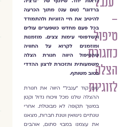
"ענבל"
לראות יחד. שיתוף של "גרציה
ברדוגו" (שם עט) מתוך הכרעה
–
להיטיב את חיי הזוגיות ולהתמודד
בכל פעם מחדש כשפערים עולים
טיפול
וכשדפוסי עימות צצים.
מוזמנות
ומוזמנים לקרוא על החוויה
כחגורת
שהטיפול היווה חגורת הצלה
משמעותית ותזכורת לרצון ההדדי
הצלה
בטוב משותף.
לזוגיות
שם קוד "ענבל" היווה את חגורת
ההצלה שלנו מכל וויכוח גדול וקטן
במשך תקופה לא מבוטלת. אחרי
שנתיים נישואין ושנת חברות, מצאנו
את עצמנו במבוי סתום, אוהבים