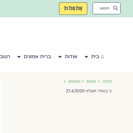
ילוג
Search
תוכן
הַכֹּל מִכֹּל כֹּל
...
⌂ בית
אודות
ברית אמונים
השבע
גלויה
זוגיות
נישואין
ג' באדר תש"ף 27.4.2020