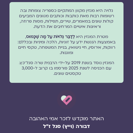
גלויה היא מגזין מקוון המתקיים כספריה צומחת ובה
רשומות רבות מאת כותבות וכותבים מגוונים המביעים
קולות שונים במאמרים, שירים, תפילות, מסות פרוזה,
וראיונות אישיים המרחיבים את הדעת.
מטרת המגזין היא
לְדַבֵּר גְּלוּיוֹת עַל מָה שֶׁכָּמוּס
,
באמצעות הנגשת ידע על זוגיות, הלכה ומיניות ובכללם:
רווקות, אירוסין, חיי נישואין, בניית המשפחה, טקסי חיים
ומוגנוּת.
המגזין נוסד בשנת 2019 על-ידי הרבנית שרה סגל־כץ.
עם הכניסה לשנת 2025 פורסמו בו קרוב ל-3,000
טקסטים שונים.
האתר מוקדש לזכר אמי האהובה
דבורה (וייץ) סגל ז"ל