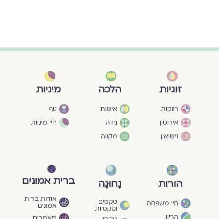
מיניות
זוגיות
הלכה
גוף
רווקות
אישות
חיי מיניות
אירוסין
נידה
נישואין
מקווה
ברית אמונים
הורות
נָחוּגָה
אודות ברית
טקסים
חיי משפחה
אמונים
וטקסיות
הריון
מאמרים