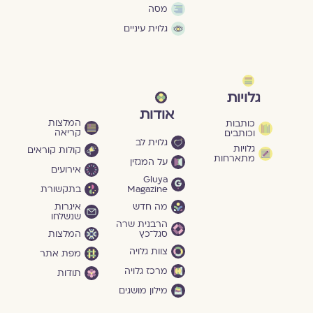
מסה
גלוית עיניים
גלויות
אודות
המלצות
כותבות
קריאה
וכותבים
גלוית לב
גלויות
קולות קוראים
מתארחות
על המגזין
אירועים
Gluya
Magazine
בתקשורת
מה חדש
איגרות
שנשלחו
הרבנית שרה
סגל־כץ
המלצות
צוות גלויה
מפת אתר
מרכז גלויה
תודות
מילון מושגים