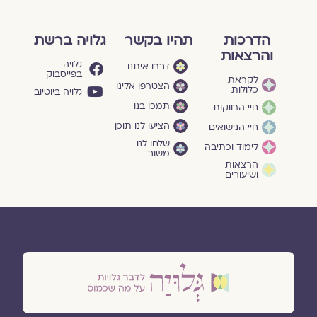
הדרכות
תהיו בקשר
גלויה ברשת
והרצאות
גלויה
דברו איתנו
בפייסבוק
לקראת
הצטרפו אלינו
כלולות
גלויה ביוטיוב
תמכו בנו
חיי הרווקות
הציעו לנו תוכן
חיי הנישואים
שלחו לנו
לימוד וכתיבה
משוב
הרצאות
ושיעורים