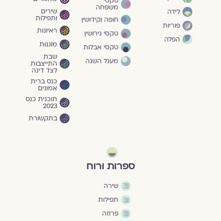
טקסי
משפחה
שירים
לידה
ותפילות
חופה וקידושין
פוריות
ראיונות
טקסי גירושין
הפלה
מוגנוּת
טקסי אבלות
שבת
מעגל השנה
התייצבות
לצד דינה
כנס ברית
אמונים
תוכנית כנס
2023
בתקשורת
ספרות ורוח
שירה
תפילות
פרוזה