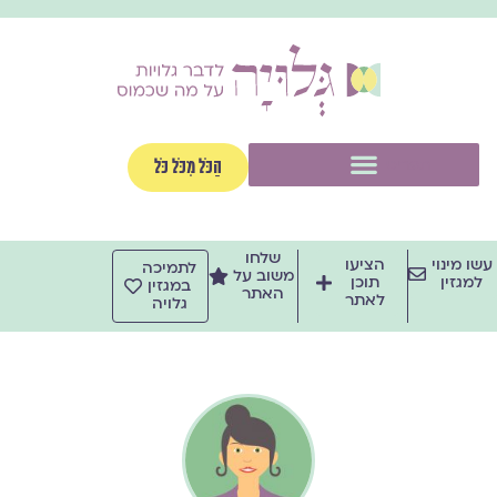
ילוג
תוכן
תפריט
הַכֹּל מִכֹּל כֹּל
שלחו
עשו מינוי
הציעו
לתמיכה
משוב על
למגזין
תוכן
במגזין
האתר
לאתר
גלויה