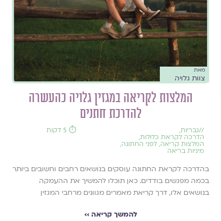
מאת
צוות גלויה
המלצות לקריאה במגזין גלויה כהעשרה
להדרכת חתנים
//
גבריות
,
⏱️ 5 דקות
הדרכה לקראת כלולות
,
המלצות קריאה
,
לפני החתונה
,
מיניות בריאה
בהדרכה לקראת החתונה עוסקים בנושאים רחבים וחשובים ביותר
בכמה מפגשים בודדים. כאן תוכלו להמשיך את ההעמקה
בנושאים אלו, דרך קריאת מאמרים מגוונים מרחבי המגזין
להמשך קריאה ››