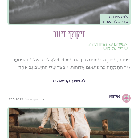
גלויה מארחת
עדי פלד שריג
זיקוקי דינור
//
שירים על הריון ולידה
,
שירים על קושי
בֵּינְתַיִם, נִשְׁכְּבָה הַשְּׁכִינָה בֵּין הַמַּחְשָׁבוֹת שֶׁלְּךָ לַבֶּטֶן שֶׁלִּי / וְהֻפְתַּעְנוּ
אֵיךְ הִתְגַּלְּתָה כָּךְ פִּתְאוֹם אֱלוֹהוּת. / בַּצַּד שֶׁלִּי הִתְיַשֵּׁב גַּם פַּחַד
להמשך קריאה ››
אירוסין
ה׳ בסיון תשפ״ג 25.5.2023