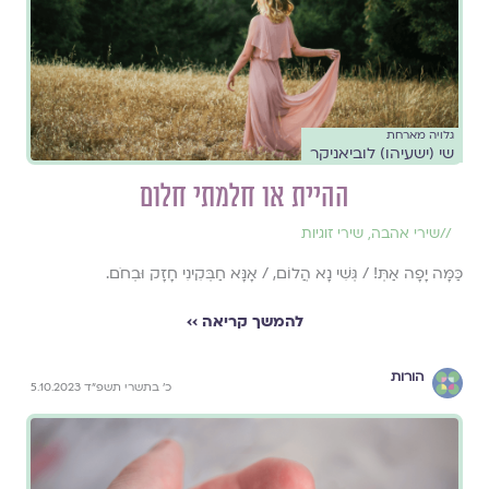
גלויה מארחת
שי (ישעיהו) לוביאניקר
ההיית או חלמתי חלום
//
שירי אהבה
,
שירי זוגיות
כַּמָּה יָפָה אַתְּ! / גְּשִׁי נָא הֲלוֹם, / אָנָּא חַבְּקִינִי חָזָק וּבְחֹם.
להמשך קריאה ››
הורות
כ׳ בתשרי תשפ״ד 5.10.2023