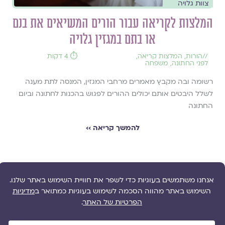
צוות גלויה
המלצות לקריאה עבור הורים המשיאים את בנם
או בתם במגזין גלויה
//
הורות
,
המלצות קריאה
,
⏱️ 4 דקות
לפני החתונה
,
משפחה
רשומה ובה מקבץ מאמרים מרחבי המגזין, המנסה לתת מענה
לשלל היבטים אותם יכולים ההורים לפגוש בהכנות לחתונה וביום
החתונה
להמשך קריאה ››
1
2
3
4
5
6
…
הבא >>
גלו עוד תכנים: