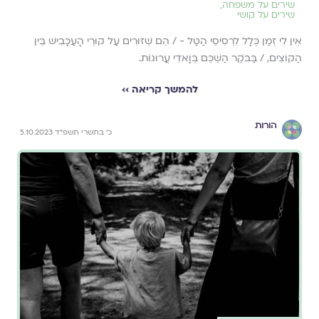
שירים על משפחה
,
שירים על קושי
אֵין לִי זְמַן כְּלָל לִרְסִיסֵי הַטַּל - / הֵם שְׁזוּרִים עַל קוּרֵי הָעַכָּבִישׁ בֵּין
הַקּוֹצִים, / בַּבֹּקֶר הַשְׁכֵּם בְּוָאדִי עֲרוּגוֹת.
להמשך קריאה ››
הורות
כ׳ בתשרי תשפ״ד 5.10.2023