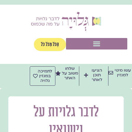
ילוג
תוכן
תפריט
הַכֹּל מִכֹּל כֹּל
שלחו
עשו מינוי
הציעו
לתמיכה
משוב על
למגזין
תוכן
במגזין
האתר
לאתר
גלויה
לדבר גלויות על
נישואין