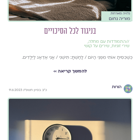
גלויה מארחת
מוריה נחום
בניגוד לכל הסיכויים
//
התמודדות עם מחלה
,
שירי זוגיות
,
שירים על קושי
כְּשֶׁכִּסִּיתָ אוֹתִי מִפְּנֵי הַיּוֹם / לָחַשְׁתָּ: תִּישְׁנִי / אֲנִי אֶדְאַג לַיְּלָדִים.
להמשך קריאה ››
הורות
כ״ב בסיון תשפ״ג 11.6.2023