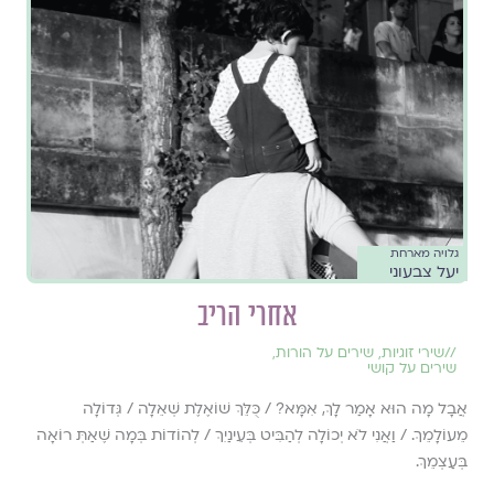
גלויה מארחת
יעל צבעוני
אחרי הריב
//
שירי זוגיות
,
שירים על הורות
,
שירים על קושי
אֲבָל מָה הוּא אָמַר לָךְ, אִמָּא? / כֻּלֵּךְ שׁוֹאֶלֶת שְׁאֵלָה / גְּדוֹלָה
מֵעוֹלָמֵךְ. / וַאֲנִי לֹא יְכוֹלָה לְהַבִּיט בְּעֵינַיִךְ / לְהוֹדוֹת בְּמָה שֶׁאַתְּ רוֹאָה
בְּעַצְמֵךְ.