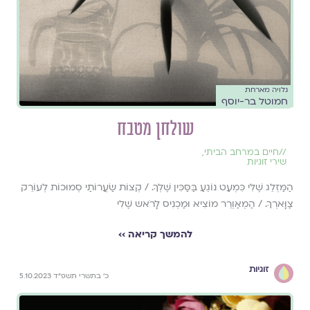
גלויה מארחת
חמוטל בר-יוסף
שולחן מטבח
//
חיים במרחב הביתי
,
שירי זוגיות
הַמַּזְלֵג שֶׁלִּי כִּמְעַט נוֹגֵעַ בַּסַּכִּין שֶׁלְךָ. / קְצוֹת שַׂעֲרוֹתַי סְמוּכוֹת לְעוֹרֵק
צַוָּארְךָ. / הַמְאַוְרֵר מוֹצִיא וּמַכְנִיס לָרֹאש שֶׁלִי
להמשך קריאה ››
זוגיות
כ׳ בתשרי תשפ״ד 5.10.2023