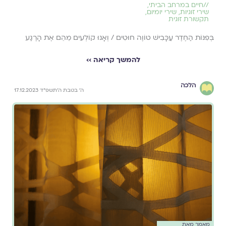
//
חיים במרחב הביתי
,
שירי זוגיות
,
שירי יומיום
,
תקשורת זוגית
בְּפִנּוֹת הַחֶדֶר עַכָּבִישׁ טוֹוֶה חוּטִים / וְאָנוּ קוֹלְעִים מֵהֵם אֶת הָרֶגַע
להמשך קריאה ››
הלכה
ה׳ בטבת ה׳תשפ״ד 17.12.2023
מאמר מאת