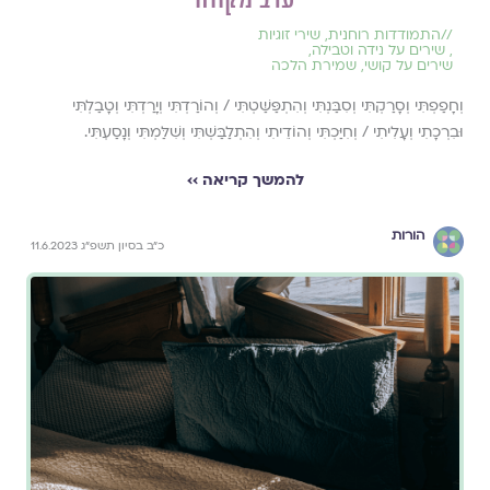
//
התמודדות רוחנית
,
שירי זוגיות
,
שירים על נידה וטבילה
,
שירים על קושי
,
שמירת הלכה
וְחָפַפְתִּי וְסָרַקְתִּי וְסִבַּנְתִּי וְהִתְפַּשַּׁטְתִּי / וְהוֹרַדְתִּי וְיָרַדְתִּי וְטָבַלְתִּי
וּבִרְכָתִי וְעָלִיתִי / וְחִיַּכְתִּי וְהוֹדֵיתִי וְהִתְלַבַּשְׁתִּי וְשִׁלַּמְתִּי וְנָסַעְתִּי.
להמשך קריאה ››
הורות
כ״ב בסיון תשפ״ג 11.6.2023