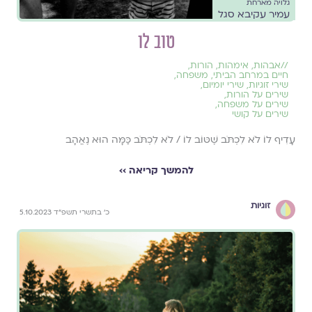
גלויה מארחת
עמיר עקיבא סגל
טוב לו
//
אבהות
,
אימהות
,
הורות
,
חיים במרחב הביתי
,
משפחה
,
שירי זוגיות
,
שירי יומיום
,
שירים על הורות
,
שירים על משפחה
,
שירים על קושי
עָדִיף לוֹ לֹא לִכְתֹּב שֶׁטּוֹב לוֹ / לֹא לִכְתֹּב כַּמָּה הוּא נֶאֱהָב
להמשך קריאה ››
זוגיות
כ׳ בתשרי תשפ״ד 5.10.2023