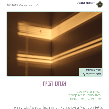
אסופת סוכות
י״ג בתשרי תשפ״ד 28.9.2023
גלויה מארחת
חיה לזרוביץ
אנחנו הבית
//
בית (שירים על...)
,
מאז השבעה באוקטובר
,
שירי אהבה
,
שירי זוגיות
נְקִישׁוֹת עַל הַדֶּלֶת, אֶפְתָּחֶנָּה / וְהָרוּחַ תִּסְגֹּר בַּעֲדֵנוּ / נוֹשֵׂאת רֵיחַ