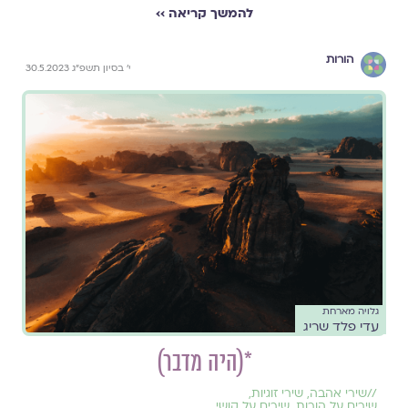
להמשך קריאה ››
הורות
י׳ בסיון תשפ״ג 30.5.2023
גלויה מארחת
עדי פלד שריג
*(היה מדבר)
//
שירי אהבה
,
שירי זוגיות
,
שירים על הורות
,
שירים על קושי