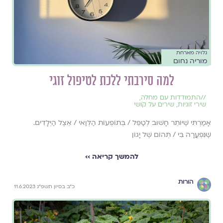
גלויה מארחת
מוריה נחום
למה סירבתי ללכת לטיפול זוגי
//
התמודדות עם מחלה
,
שירי זוגיות
,
שירים על קושי
אָמַרְתִּי שֶׁיּוֹתֵר חָשׁוּב לְטַפֵּל / בְּתוֹפְעוֹת הַלְּוַאי / אֵצֶל הַיְּלָדִים.
שֶׁנִּפְעֲרָה בִּי / תְּהוֹם שֶׁל יָגוֹן
להמשך קריאה ››
הורות
כ״ב בסיון תשפ״ג 11.6.2023