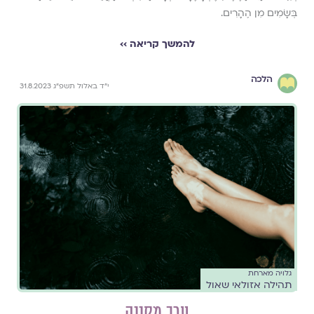
בְּשָׂמִים מִן הֶהָרִים.
להמשך קריאה ››
הלכה
י״ד באלול תשפ״ג 31.8.2023
גלויה מארחת
תהילה אזולאי שאול
ערב מקווה