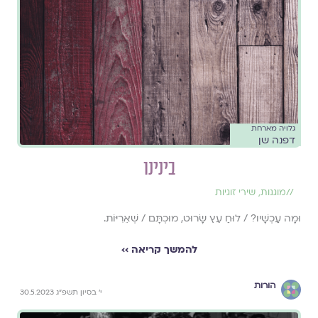
גלויה מארחת
דפנה שן
בינינו
//
מוגנות
,
שירי זוגיות
וּמָה עַכְשָׁיו? / לוּחַ עֵץ שָׂרוּט, מוּכְתָּם / שְׁאֵרִיּוֹת.
להמשך קריאה ››
הורות
י׳ בסיון תשפ״ג 30.5.2023