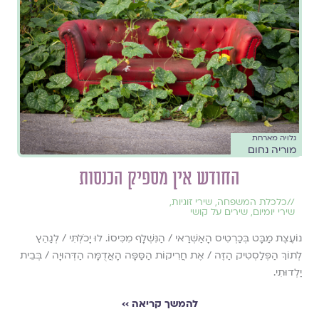
גלויה מארחת
מוריה נחום
החודש אין מספיק הכנסות
//
כלכלת המשפחה
,
שירי זוגיות
,
שירי יומיום
,
שירים על קושי
נוֹעֶצֶת מַבָּט בְּכַרְטִיס הָאַשְׁרַאי / הַנִּשְׁלָף מִכִּיסוֹ. לוּ יָכֹלְתִּי / לְגַהֵץ
לְתוֹךְ הַפְּלַסְטִיק הַזֶּה / אֶת חֲרִיקוֹת הַסַּפָּה הָאֲדֻמָּה הַדְּהוּיָה / בְּבֵית
יַלְדוּתִי.
להמשך קריאה ››