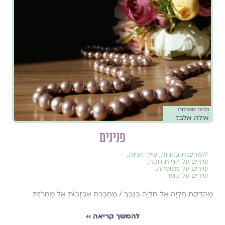
גלויה מארחת
אילה אלבז
פנינים
//
מריבות בזוגיות
,
שירי זוגיות
,
שירים על חוויית חסר
,
שירים על משפחה
,
שירים על קושי
מְהַדֶּקֶת חֻלְיָה אֶל חֻלְיָה בְּגַבֵּךְ / מְחַבֶּרֶת אַכְזָבוֹת אֶל מַחְרֹזֶת
להמשך קריאה ››