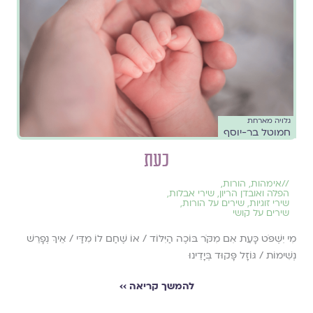
גלויה מארחת
חמוטל בר-יוסף
כעת
//
אימהות
,
הורות
,
הפלה ואובדן הריון
,
שירי אבלות
,
שירי זוגיות
,
שירים על הורות
,
שירים על קושי
מִי יִשְׁפֹּט כָּעֵת אִם מִקֹּר בּוֹכֶה הַיִּלּוֹד / אוֹ שֶׁחַם לוֹ מִדַּי / אֵיךְ נְפָרֵשׁ
נְשִׁימוֹת / גּוֹזָל פָּקוּד בְּיָדֵינוּ
להמשך קריאה ››