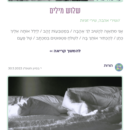
שלוש מילים
//
שירי אהבה
,
שירי זוגיות
אֲנִי מִתְאַוָּה לְהָשִׁיב לְךָ אַהֲבָה / בְּמַטְבְּעוֹת זָהָב / לְיַלֵּל אוֹתָהּ אֵלֶיךָ
כְּתַן / לְהַכְתִּיר אוֹתְךָ בָּהּ / לִשְׁלֹחַ פִּטְפּוּטִים בְּמִכְתָּב / שֶׁל פַּעַם
להמשך קריאה ››
הורות
י׳ בסיון תשפ״ג 30.5.2023