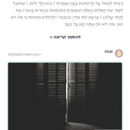
רָצִיתִי לִשְׁאֹל עַל הָרְטִיבוּת בָּעַיִן וְאָמַרְתִּי / בּוֹא נֵלֵךְ לִישֹׁן. / שֶׁאוּכַל
לְפַזֵּר אֶת הַמִּלִּים הָאֵלֶּה שֶׁאָמַרְתָּ בִּמְקוֹמוֹת נִבְחָרִים בַּגּוּף / וְאָז
לַחֲזֹר עֲלֵיהֶן / בְּרֶצֶף, לְפִי סֵדֶר, בְּטֶקֶס / לְהַחְלִיף תְּנוּחוֹת כִּי פֹּה לֹא
טוֹב וּפֹה לֹא נוֹחַ אַתָּה יָשֵׁן עַל הַגַּב
להמשך קריאה ››
זוגיות
י׳ בסיון תשפ״ג 30.5.2023