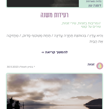
גלויה מארחת
דפנה שן
רעידות משנה
//
מריבות בזוגיות
,
שירי זוגיות
,
שירים על קושי
וְהִיא עֲדַיִן / בְּכוּתוֺנֶת תַּחֲרָה עֲדִינָה / תַּחַת מַשְׁקוֹף סָדוּק, / מַחֲזִיקָה
אֶת הַבַּיִת
להמשך קריאה ››
זוגיות
י׳ בסיון תשפ״ג 30.5.2023