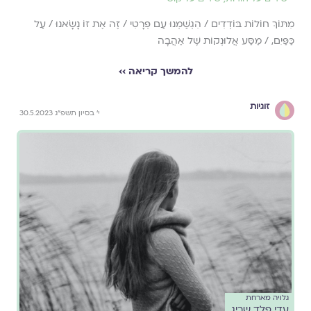
מִתּוֹךְ חוֹלוֹת בּוֹדְדִים / הִגְשַׁמְנוּ עַם פְּרָטִי / זֶה אֶת זוֹ נָשָׂאנוּ / עַל
כַּפַּיִם, / מַסַּע אֲלוּנְקוֹת שֶׁל אַהֲבָה
להמשך קריאה ››
זוגיות
י׳ בסיון תשפ״ג 30.5.2023
גלויה מארחת
עדי פלד שריג