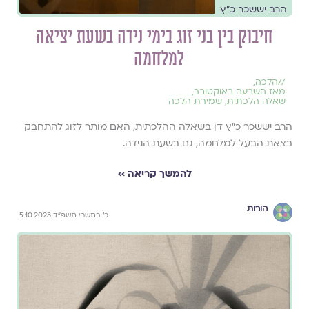
הרב יששכר כ״ץ
חיבוק בין בני זוג בימי נידה בשעת יציאה
למלחמה
//
הלכה
,
מאז השבעה באוקטובר
,
שאלה הלכתית
,
שמירת הלכה
הרב יששכר כ"ץ דן בשאלה ההלכתית, האם מותר לזוג להתחבק
בצאת הבעל למלחמה, גם בשעת הנידה.
להמשך קריאה ››
הורות
כ׳ בתשרי תשפ״ד 5.10.2023