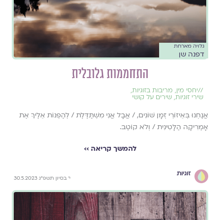
גלויה מארחת
דפנה שן
התחממות גלובלית
//
יחסי מין
,
מריבות בזוגיות
,
שירי זוגיות
,
שירים על קושי
אֲנַחְנוּ בְּאֵיזוֺרֵי זְמָן שׁוֹנִים, / אֲבָל אֲנִי מִשְׁתַּדֶּלֶת / לְהַפְנוֹת אֵלֶיךָ אֶת
אָמֶרִיקָה הַלָּטִינִית / וְלֹא קוֺטֶב.
להמשך קריאה ››
זוגיות
י׳ בסיון תשפ״ג 30.5.2023