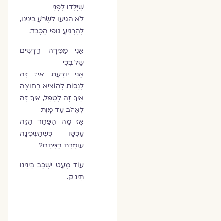
שֶׁיָּלְדוּ לְפָנַי
לֹא הִגִּיעוּ לִשְׂרֹעַ בֵּינֵינוּ,
לְהַרְגִּיעַ גּוּפִי הַכָּבֵד.
אֲנִי מַכִּירָה חֳדָשִׁים
שֶׁל בֶּכִי
אֲנִי יוֹדַעַת אֵיךְ זֶה
לְנַסּוֹת לְהוֹצִיא הַחוּצָה
אֵיךְ זֶה לְטַפֵּל, אֵיךְ זֶה
לֶאֱהֹב עַד מָוֶת
אָז מָה הַפַּחַד הַזֶּה
עַכְשָׁו כְּשֶׁהַשְּׁכִינָה
עוֹמֶדֶת בַּפֶּתַח?
עוֹד מְעַט יִשְׁכַּב בֵּינֵינוּ
תִּינוֹק.