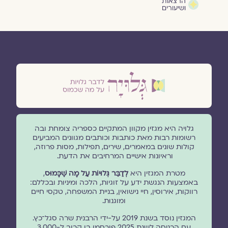
הרצאות
ושיעורים
גלויה היא מגזין מקוון המתקיים כספריה צומחת ובה
רשומות רבות מאת כותבות וכותבים מגוונים המביעים
קולות שונים במאמרים, שירים, תפילות, מסות פרוזה,
וראיונות אישיים המרחיבים את הדעת.
מטרת המגזין היא
לְדַבֵּר גְּלוּיוֹת עַל מָה שֶׁכָּמוּס
,
באמצעות הנגשת ידע על זוגיות, הלכה ומיניות ובכללם:
רווקות, אירוסין, חיי נישואין, בניית המשפחה, טקסי חיים
ומוגנוּת.
המגזין נוסד בשנת 2019 על-ידי הרבנית שרה סגל־כץ.
עם הכניסה לשנת 2025 פורסמו בו קרוב ל-3,000