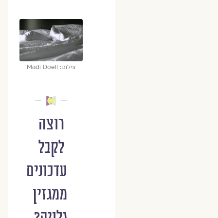
צילום: Madi Doell
רוצה
לקבל
עדכונים
ממגזין
גלויה?