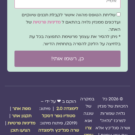
שדה
שליחת הטופס מהווה אישור לקבלת תכנים שיווקיים
הסכמה
ועדכונים ממגזין גלויה בהתאם ל
מדיניות פרטיות
של
האתר.
* ניתן להסיר את עצמך מרשימת התפוצה בכל עת
בלחיצה על הלינק להסרה בתחתית הדיוור.
כן, רשמו אותי!
© 2026 כל
במקרה
הוקם ב ❤ על ידי –
הזכויות של מגזין
של
לימונדה 2.0
| מיתוג:
מפת אתר
|
גלויה שמורות
שגגה
סטודיו נופר דסקל
תקנון אתר
|
למרכז "גלויה"
אנא
(2019), פיתוח מיתוג:
מדיניות פרטיות
|
ושרה סגל־כץ אלא
צרו
שרה סגל־כץ
ו
לימונדה
הציעו תוכן