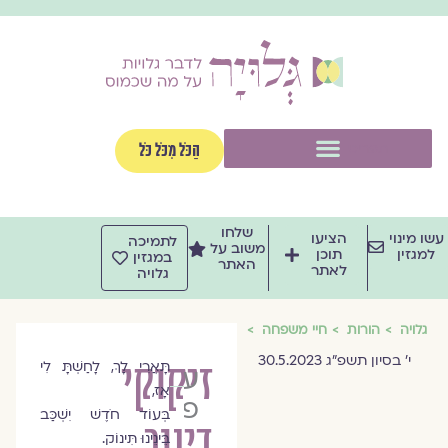
וג
וכן
תפריט
הַכֹּל מִכֹּל כֹּל
שלחו
שו מינוי
הציעו
לתמיכה
משוב על
למגזין
תוכן
במגזין
האתר
לאתר
גלויה
גלויה
הורות
חיי משפחה
י׳ בסיון תשפ״ג 30.5.2023
זיקוקי
תָּאֲרִי לָךְ, לָחַשְׁתָּ לִי
עדי
אָז,
פלד-שריג
בְּעוֹד חֹדֶשׁ יִשְׁכַּב
דינור
בֵּינֵינוּ תִּינוֹק.