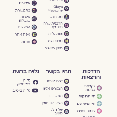
על המגזין
אירועים
Gluya
Magazine
בתקשורת
מה חדש
איגרות
שנשלחו
הרבנית שרה
סגל־כץ
המלצות
צוות גלויה
מפת אתר
מרכז גלויה
תודות
מילון מושגים
הדרכות
תהיו בקשר
גלויה ברשת
והרצאות
גלויה
דברו איתנו
בפייסבוק
לקראת
הצטרפו אלינו
כלולות
גלויה ביוטיוב
תמכו בנו
חיי הרווקות
הציעו לנו תוכן
חיי הנישואים
שלחו לנו
לימוד וכתיבה
משוב