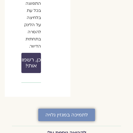
התפוצה
בכל עת
בלחיצה
על הלינק
להסרה
בתחתית
הדיוור.
כן, רשמו
אותי!
לתמיכה במגזין גלויה
לקריאה נוספת על: