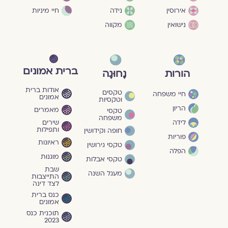
חיי מיניות
אירוסין
נידה
נישואין
מקווה
ברית אמונים
הורות
נָחוּגָה
אודות ברית
טקסים
חיי משפחה
אמונים
וטקסיות
הריון
מאמרים
טקסי
משפחה
שירים
לידה
ותפילות
חופה וקידושין
פוריות
ראיונות
טקסי גירושין
הפלה
מוגנוּת
טקסי אבלות
שבת
מעגל השנה
התייצבות
לצד דינה
כנס ברית
אמונים
תוכנית כנס
2023