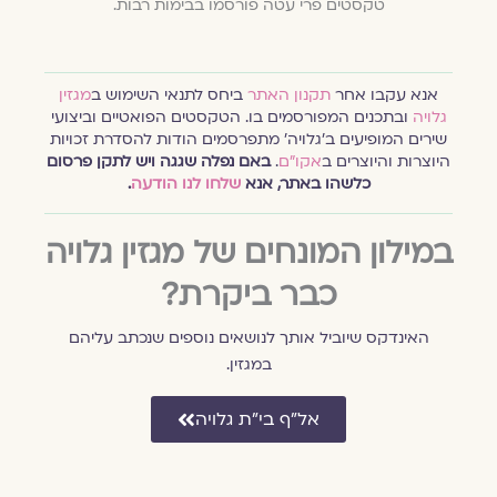
טקסטים פרי עטה פורסמו בבימות רבות.
אנא עקבו אחר
תקנון האתר
ביחס לתנאי השימוש ב
מגזין
גלויה
ובתכנים המפורסמים בו. הטקסטים הפואטיים וביצועי
שירים המופיעים ב׳גלויה׳ מתפרסמים הודות להסדרת זכויות
היוצרות והיוצרים ב
אקו״ם
.
באם נפלה שגגה ויש לתקן פרסום
כלשהו באתר, אנא
שלחו לנו הודעה
.
במילון המונחים של מגזין גלויה
כבר ביקרת?
האינדקס שיוביל אותך לנושאים נוספים שנכתב עליהם
במגזין.
אל״ף בי״ת גלויה