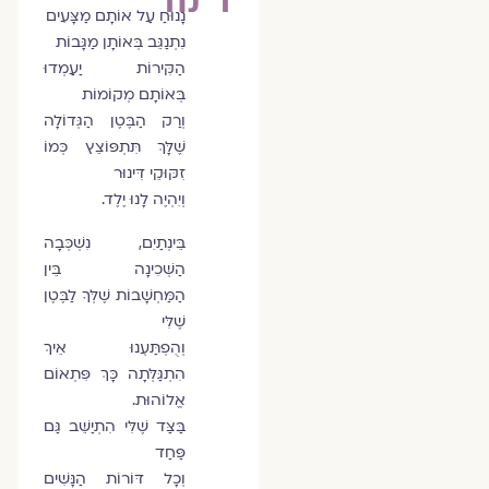
נָנוּחַ עַל אוֹתָם מַצָּעִים
נִתְנַגֵּב בְּאוֹתָן מַגָּבוֹת
הַקִּירוֹת יַעַמְדוּ
בְּאוֹתָם מְקוֹמוֹת
וְרַק הַבֶּטֶן הַגְּדוֹלָה
שֶׁלָּךְ תִּתְפּוֹצֵץ כְּמוֹ
זִקּוּקֵי דִּינוּר
וְיִהְיֶה לָנוּ יֶלֶד.
בֵּינְתַיִם, נִשְׁכְּבָה
הַשְּׁכִינָה בֵּין
הַמַּחְשָׁבוֹת שֶׁלְּךָ לַבֶּטֶן
שֶׁלִּי
וְהֻפְתַּעְנוּ אֵיךְ
הִתְגַּלְּתָה כָּךְ פִּתְאוֹם
אֱלוֹהוּת.
בַּצַּד שֶׁלִּי הִתְיַשֵּׁב גַּם
פַּחַד
וְכָל דּוֹרוֹת הַנָּשִׁים