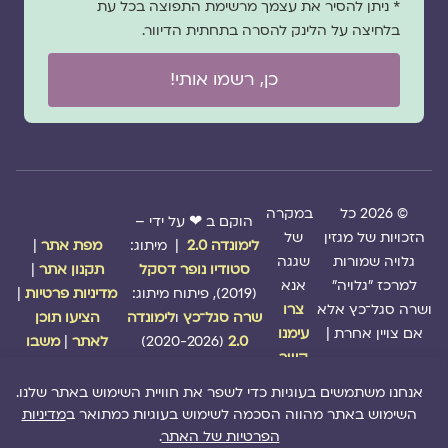
* ניתן להסיר את עצמך מרשימת התפוצה בכל עת
בלחיצה על הלינק להסרה בתחתית הדיוור.
כן, רשמו אותי!
© 2026 כל
במקרה
הוקם ב ❤ על ידי –
הזכויות של מגזין
של
לימונדה 2.0
| מיתוג:
מפת אתר
|
גלויה שמורות
שגגה
סטודיו נופר דסקל
תקנון אתר
|
למרכז "גלויה"
אנא
(2019), פיתוח מיתוג:
מדיניות פרטיות
|
ושרה סגל־כץ אלא
צרו
שרה סגל־כץ
ו
לימונדה
הציעו תוכן
אם צויין אחרת |
עימנו
2.0
(2020-2026)
לאתר
|
משבו
קשר
אותנו
|
תמכו בנו