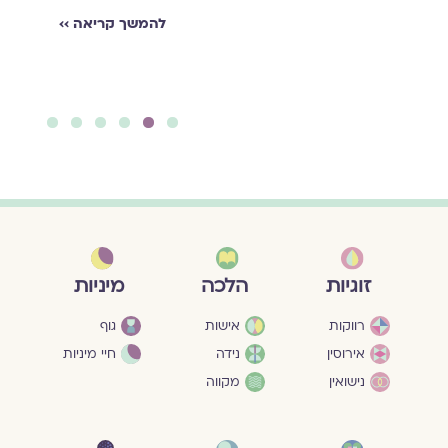
והזמנה לעיון במאגר
להמשך קריאה ››
הברכות במגזין.
להמשך קריאה ››
6
5
4
3
2
1
מיניות
זוגיות
הלכה
גוף
רווקות
אישות
חיי מיניות
אירוסין
נידה
נישואין
מקווה