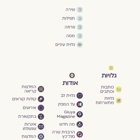
שירה
תפילות
פרוזה
מסה
גלוית עיניים
גלויות
אודות
המלצות
כותבות
קריאה
וכותבים
גלוית לב
גלויות
קולות קוראים
מתארחות
על המגזין
אירועים
Gluya
Magazine
בתקשורת
מה חדש
איגרות
שנשלחו
הרבנית שרה
סגל־כץ
המלצות