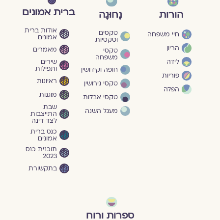
ברית אמונים
הורות
נָחוּגָה
אודות ברית
טקסים
חיי משפחה
אמונים
וטקסיות
הריון
מאמרים
טקסי
משפחה
שירים
לידה
ותפילות
חופה וקידושין
פוריות
ראיונות
טקסי גירושין
הפלה
מוגנוּת
טקסי אבלות
שבת
מעגל השנה
התייצבות
לצד דינה
כנס ברית
אמונים
תוכנית כנס
2023
בתקשורת
ספרות ורוח