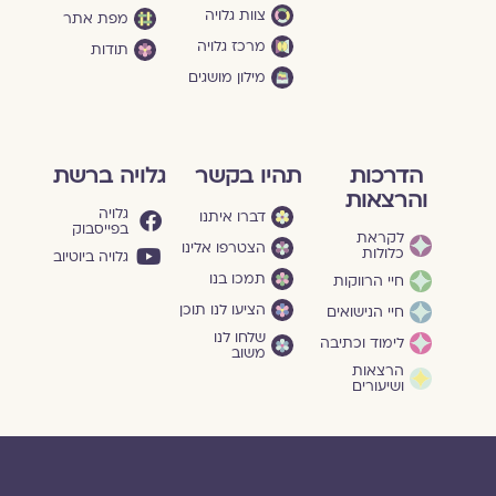
צוות גלויה
מפת אתר
מרכז גלויה
תודות
מילון מושגים
הדרכות
תהיו בקשר
גלויה ברשת
והרצאות
גלויה
דברו איתנו
בפייסבוק
לקראת
הצטרפו אלינו
כלולות
גלויה ביוטיוב
תמכו בנו
חיי הרווקות
הציעו לנו תוכן
חיי הנישואים
שלחו לנו
לימוד וכתיבה
משוב
הרצאות
ושיעורים