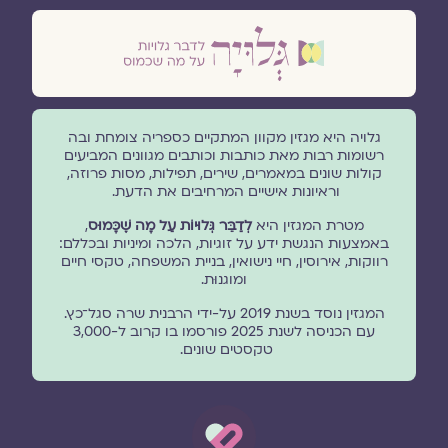
גלויה היא מגזין מקוון המתקיים כספריה צומחת ובה
רשומות רבות מאת כותבות וכותבים מגוונים המביעים
קולות שונים במאמרים, שירים, תפילות, מסות פרוזה,
וראיונות אישיים המרחיבים את הדעת.
מטרת המגזין היא
לְדַבֵּר גְּלוּיוֹת עַל מָה שֶׁכָּמוּס
,
באמצעות הנגשת ידע על זוגיות, הלכה ומיניות ובכללם:
רווקות, אירוסין, חיי נישואין, בניית המשפחה, טקסי חיים
ומוגנוּת.
המגזין נוסד בשנת 2019 על-ידי הרבנית שרה סגל־כץ.
עם הכניסה לשנת 2025 פורסמו בו קרוב ל-3,000
טקסטים שונים.