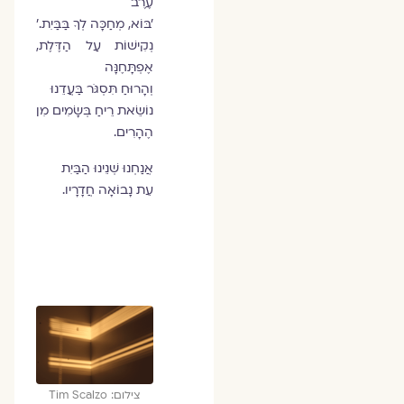
עֶרֶב
'בּוֹא, מְחַכָּה לְךָ בַּבַּיִת.'
נְקִישׁוֹת עַל הַדֶּלֶת,
אֶפְתָּחֶנָּה
וְהָרוּחַ תִּסְגֹּר בַּעֲדֵנוּ
נוֹשֵׂאת רֵיחַ בְּשָׂמִים מִן
הֶהָרִים.
אֲנַחְנוּ שְׁנֵינוּ הַבַּיִת
עֵת נָבוֹאָה חֲדָרָיו.
צילום: Tim Scalzo