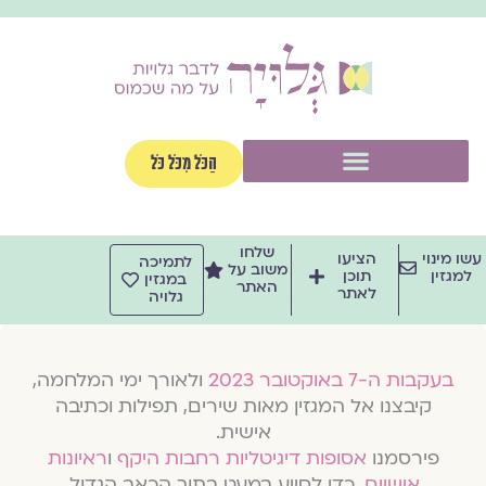
וג
וכן
תפריט
הַכֹּל מִכֹּל כֹּל
שלחו
שו מינוי
הציעו
לתמיכה
משוב על
למגזין
תוכן
במגזין
האתר
לאתר
גלויה
בעקבות ה-7 באוקטובר 2023
ולאורך ימי המלחמה,
קיבצנו אל המגזין מאות שירים, תפילות וכתיבה
אישית.
פירסמנו
אסופות דיגיטליות רחבות היקף
ו
ראיונות
אישיים
, כדי לסייע במעט בתוך הכאב הגדול.