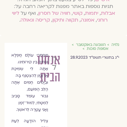
תגיות נוספות באתר מפנות לקריאה רחבה על:
אבלות
,
יתמות
,
קושי
,
חוויה של חסרון
, ואף על
ליווי
רוחני
,
אמונה
,
תקווה ותיקון
,
קריסה וגאולה
.
גלויה
השבעה באוקטובר
אסופת סוכות
אנחנו
מִסְתְּרֵי עוֹלָם מֻפְלָא
חיה
י״ג בתשרי תשפ״ד 28.9.2023
גְּנוּזִים בֵּין קִירוֹתֵינוּ.
לזרוביץ
אַתָּה לִי שְׂמִיכַת
הבית
אַרְגָּמָן לְהִצְטַנֵּף בָּהּ
וּבְיָמִים חַמִּים אַתָּה
הַלֵּב הַפּוֹעֵם,
גִּבּוֹר עוֹמֵד סָבִיב
לְמִטָּתִי, לְמוּד־זְמַן
וַאֲנִי עֲטָרָה לְרֹאשְׁךָ.
צְלִיל הוֹדָעָה לְעֵת