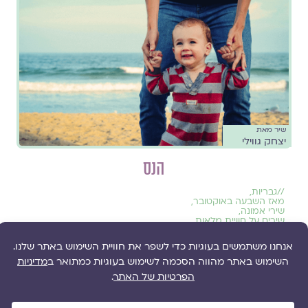
שיר מאת
יצחק גווילי
הנס
//
גבריות
,
מאז השבעה באוקטובר
,
שירי אמונה
,
שירים על חוויית מלאות
שֶׁיָּדְעָה לְרוֹצֵץ אוֹיְבִים / וּלְנַגֵּב דְּמָעוֹת בִּקְרָבוֹת אֲבוּדִים
להמשך קריאה ››