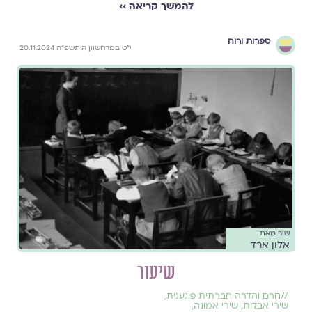
להמשך קריאה ››
ספרות ורוח
י״ט במרחשוון ה׳תשפ״ה 20.11.2024
שיר מאת
אלון ארד
שיעור
//
חרם והדרה חברתית פוגענית
,
שירי אבלות
,
שירי אמונה
,