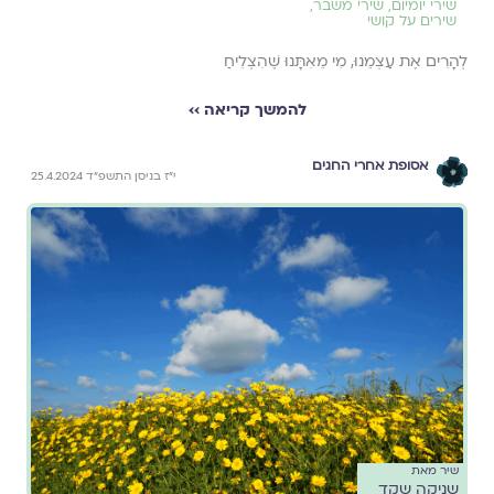
שירי יומיום
,
שירי משבר
,
שירים על קושי
לְהָרִים אֶת עַצְמֵנוּ, מִי מֵאִתָּנוּ שֶׁהִצְלִיחַ
להמשך קריאה ››
אסופת אחרי החגים
י״ז בניסן התשפ״ד 25.4.2024
שיר מאת
שניקה שקד