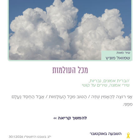
שיר מאת
שמואל מוניץ
מכל העולמות
//
ברית אמונים
,
גבריות
,
שירי אמונה
,
שירים על קושי
אֲנִי רוֹצֶה לְהַאֲמִין שֶׁזֶּה / הַטּוֹב מִכָּל הָעוֹלָמוֹת / אֲבָל הַחֶסֶד נֶעֱלָם
מִמֶּנִּי.
להמשך קריאה ››
השבעה באוקטובר
י״ב בשבט ה׳תשפ״ו 30.1.2026