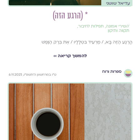
עדיאל שושני
* (הרגע הזה)
//
שירי אמונה
,
תפילות לחיבור
,
תקווה ותיקון
הָרֶגַע הַזֶּה בָּא, / מַרְעִיד בִּטְלָלָיו / אֶת בְּרַק הַנֶּפֶשׁ
להמשך קריאה ››
ספרות ורוח
ט״ו במרחשוון ה׳תשפ״ו, 6.11.2025