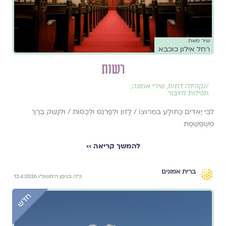
שיר מאת
רחל אילון כוכבא
רשות
//
קהילה דתית
,
שירי אמונה
,
תפילות לחיבור
לִבִּי יַאְדִּים כַּתּוֹלָע בִּמְרוּצוֹ / לָזוּן וּלְפַרְנֵס וּלְכַסּוֹת / וּלְנַשֵּׁק בֶּרֶךְ
מְשֻׁפְשֶׁפֶת
להמשך קריאה ››
ברית אמונים
כ״ה בניסן ה׳תשפ״ו 12.4.2026