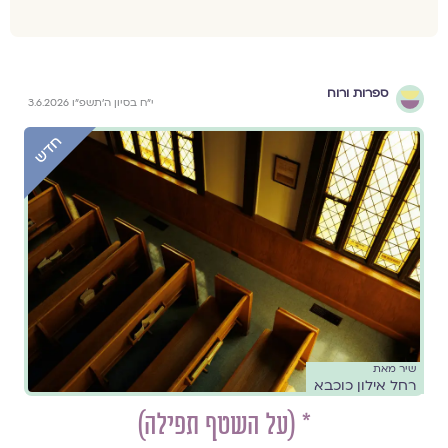
ספרות ורוח
י״ח בסיון ה׳תשפ״ו 3.6.2026
שיר מאת
רחל אילון כוכבא
* (על השטף תפילה)