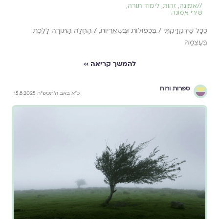
//
אמונה
,
זהות
,
לימוד תורה
,
שירי אמונה
כְּכָל שֶׁדִּקְדַּקְתִּי / בִּכְפוּלוֹת וּבִשְׁאֵרִיּוֹת, / הֵחֵלָּה הַתּוֹרָה לָלֶכֶת
בְּעַצְמָהּ
להמשך קריאה ››
ספרות ורוח
כ״א באב ה׳תשפ״ה 15.8.2025