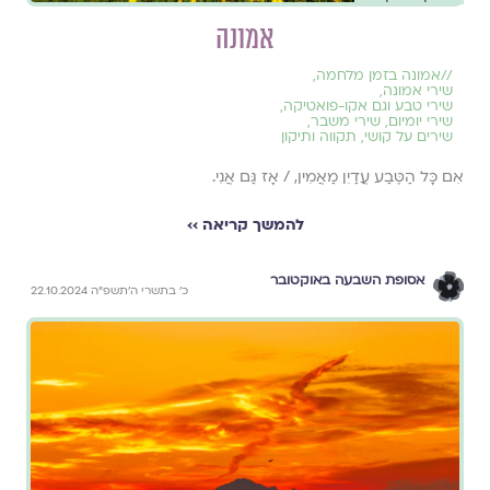
אמונה
//
אמונה בזמן מלחמה
,
שירי אמונה
,
שירי טבע וגם אקו-פואטיקה
,
שירי יומיום
,
שירי משבר
,
שירים על קושי
,
תקווה ותיקון
אִם כָּל הַטֶּבַע עֲדַיִן מַאֲמִין, / אָז גַּם אֲנִי.
להמשך קריאה ››
אסופת השבעה באוקטובר
כ׳ בתשרי ה׳תשפ״ה 22.10.2024