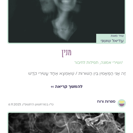
שיר מאת
עדיאל שושני
מנין
//
שירי אמונה
,
תפילות לחיבור
זֶה אֲנִי הַמַּאֲמִין בֵּין הַשּׁוּרוֹת / שֶׁאֶמְצָא אֶחָד עֲשִׂירִי קֹדֶשׁ
להמשך קריאה ››
ספרות ורוח
ט״ו במרחשוון ה׳תשפ״ו, 6.11.2025