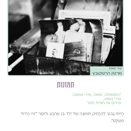
שיר מאת
מרטין הרשקובץ
תמונות
//
משפחה
,
שואה
,
שירי אמונה
,
שירי געגוע
,
שירים על חוויית חסר
הָיִיתִי נָבוֹךְ לְהַחֲזִיק תְּמוּנָה שֶׁל יֶלֶד בֶּן אַרְבַּע וְלוֹמַר "זֶה הַדּוֹד
מְשֻׁלָּם".