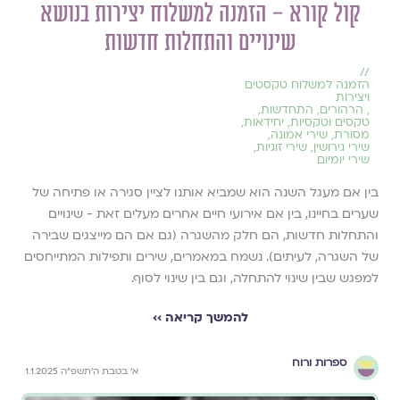
קול קורא – הזמנה למשלוח יצירות בנושא
שינויים והתחלות חדשות
//
הזמנה למשלוח טקסטים
ויצירות
,
הרהורים
,
התחדשות
,
טקסים וטקסיות
,
יחידאות
,
מסורת
,
שירי אמונה
,
שירי גירושין
,
שירי זוגיות
,
שירי יומיום
בין אם מעגל השנה הוא שמביא אותנו לציין סגירה או פתיחה של
שערים בחיינו, בין אם אירועי חיים אחרים מעלים זאת - שינויים
והתחלות חדשות, הם חלק מהשגרה (גם אם הם מייצגים שבירה
של השגרה, לעיתים). נשמח במאמרים, שירים ותפילות המתייחסים
למפגש שבין שינוי להתחלה, וגם בין שינוי לסוף.
להמשך קריאה ››
ספרות ורוח
א׳ בטבת ה׳תשפ״ה 1.1.2025