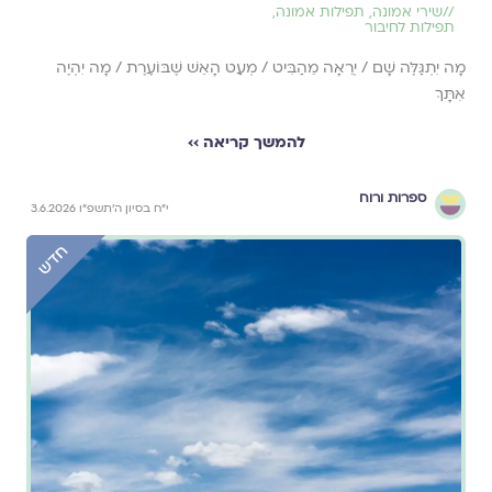
//
שירי אמונה
,
תפילות אמונה
,
תפילות לחיבור
מָה יִתְגַּלֶּה שָׁם / יְרֵאָה מֵהַבִּיט / מְעַט הָאֵשׁ שֶׁבּוֹעֶרֶת / מָה יִהְיֶה
אִתָּךְ
להמשך קריאה ››
ספרות ורוח
י״ח בסיון ה׳תשפ״ו 3.6.2026