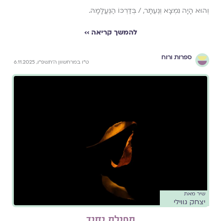
וְהוּא הָיָה נִמְצָא וְנֶעְתָּר, / בְּדַרְכּוֹ הַנֶּעֱלָמָהּ.
להמשך קריאה ››
ספרות ורוח
ט״ו במרחשוון ה׳תשפ״ו, 6.11.2025
שיר מאת
יצחק גווילי