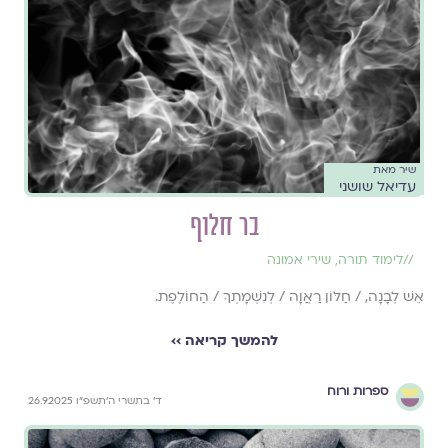
שיר מאת
עדיאל שושני
בר חלוף
//
לימוד תורה
,
שירי אמונה
אֵשׁ לְבָנָה, / חַלּוֹן רַאֲוָה / לְנִשְׁמָתְךָ / הַחוֹלֶפֶת.
להמשך קריאה ››
ספרות ורוח
ד׳ בתשרי ה׳תשפ״ו 26.9.2025