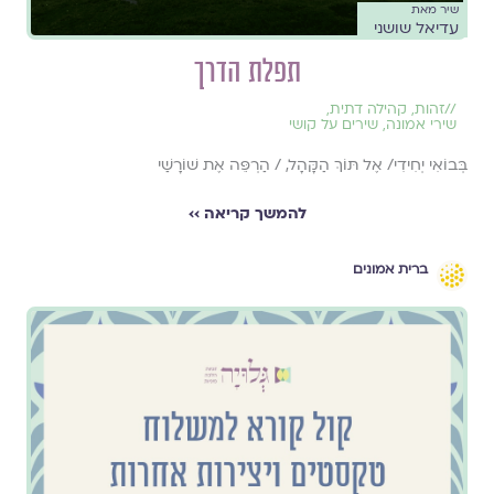
שיר מאת
עדיאל שושני
תפלת הדרך
//
זהות
,
קהילה דתית
,
שירי אמונה
,
שירים על קושי
בְּבוֹאִי יְחִידִי/ אֶל תּוֹךְ הַקָּהָל, / הַרְפֵּה אֶת שׁוֹרָשַׁי
להמשך קריאה ››
ברית אמונים