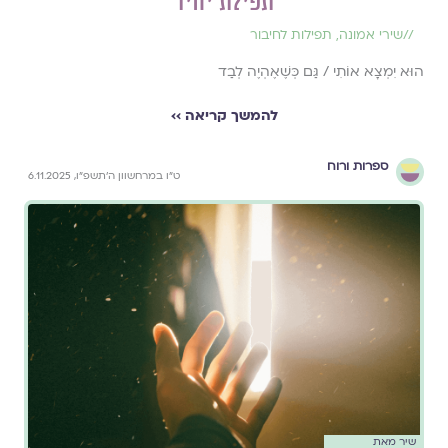
תפילת יחיד
//
שירי אמונה
,
תפילות לחיבור
הוּא יִמְצָא אוֹתִי / גַּם כְּשֶׁאֶהְיֶה לְבַד
להמשך קריאה ››
ספרות ורוח
ט״ו במרחשוון ה׳תשפ״ו, 6.11.2025
שיר מאת