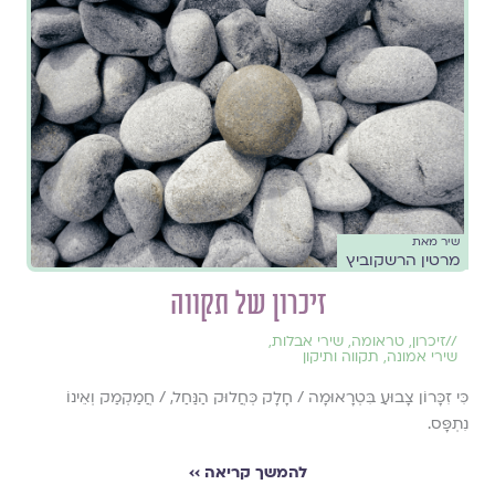
שיר מאת
מרטין הרשקוביץ
זיכרון של תקווה
//
זיכרון
,
טראומה
,
שירי אבלות
,
שירי אמונה
,
תקווה ותיקון
כִּי זִכָּרוֹן צָבוּעַ בִּטְרָאוּמָה / חָלָק כְּחֲלוּק הַנַּחַל, / חֲמַקְמַק וְאֵינוֹ
נִתְפָּס.
להמשך קריאה ››