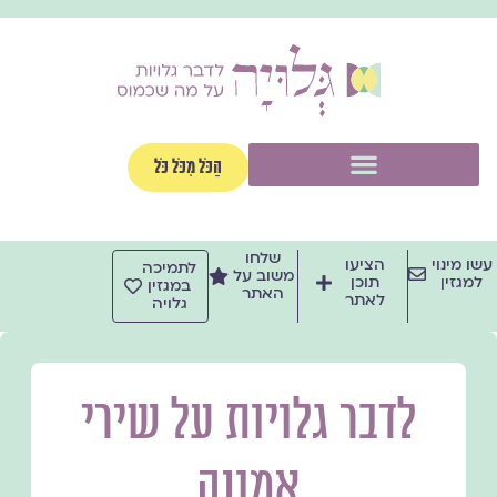
ילוג
תוכן
תפריט
הַכֹּל מִכֹּל כֹּל
שלחו
עשו מינוי
הציעו
לתמיכה
משוב על
למגזין
תוכן
במגזין
האתר
לאתר
גלויה
לדבר גלויות על שירי
אמונה