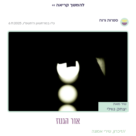
להמשך קריאה ››
ספרות ורוח
ט״ו במרחשוון ה׳תשפ״ו, 6.11.2025
שיר מאת
יצחק גווילי
אור הגנוז
//
זיכרון
,
שירי אמונה