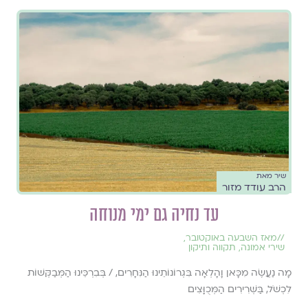
שיר מאת
הרב עודד מזור
עד נחיה גם ימי מנוחה
//
מאז השבעה באוקטובר
,
שירי אמונה
,
תקווה ותיקון
מָה נַעֲשֶׂה מִכָּאן וָהָלְאָה בִּגְרוֹנוֹתֵינוּ הַנִּחָרִים, / בְּבִרְכֵּינוּ הַמְּבַקְּשׁוֹת
לִכְשֹׁל, בַּשְּׁרִירִים הַמְּכֻוָּצִים