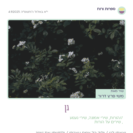
ספרות ורוח
י״א באלול ה׳תשפ״ה 4.9.2025
שיר מאת
משי פרץ דרור
גן
//
הורות
,
שירי אמונה
,
שירי געגוע
,
שירים על הורות
יָצָאתִי לַגַּן / וּלְיַד כָּל צֶמַח עָצַרְתִּי / וְלָחַשְׁתִּי אֶת שְׁמוֹ