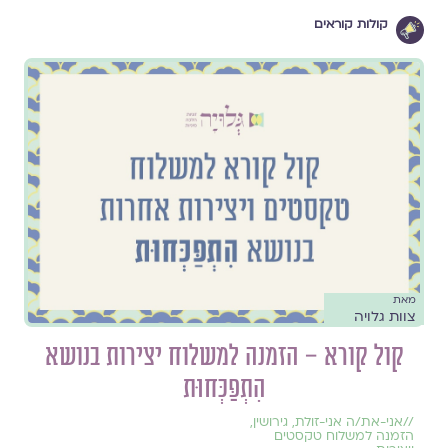
קולות קוראים
מאת
צוות גלויה
קול קורא – הזמנה למשלוח יצירות בנושא
הִתְפַּכְּחוּת
//
אני-את/ה אני-זולת
,
גירושין
,
הזמנה למשלוח טקסטים