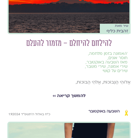
שיר מאת
זהבית כליף
להילחם להיחלם – מזמור להעלם
//
אמונה בזמן מלחמה
,
חוסר אונים
,
מאז השבעה באוקטובר
,
שירי אמונה
,
שירי משבר
,
שירים על קושי
אֱלוֹהֵי הַנְּבוֹכוֹת, אֱלֹהֵי הַבּוֹכוֹת,
להמשך קריאה ››
השבעה באוקטובר
כ״ח באלול ה׳תשפ״ד 1.9.2024