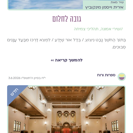
שיר מאת
אירית וייסמן מינקוביץ
גובה לחלום
//
שירי אמונה
,
תהליכי צמיחה
בְּתוֹךְ הַחֹשֶׁךְ נָבַט נִיצוֹץ, / בְּדַל אוֹר שֶׁיָּדַע / לִמְצֹא דַּרְכּוֹ מִבַּעַד עֲנָנִים
סְבוּכִים.
להמשך קריאה ››
ספרות ורוח
י״ח בסיון ה׳תשפ״ו 3.6.2026