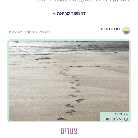
להמשך קריאה ››
ספרות ורוח
כ״א באב ה׳תשפ״ה 15.8.2025
שיר מאת
עדיאל שושני
צעדים