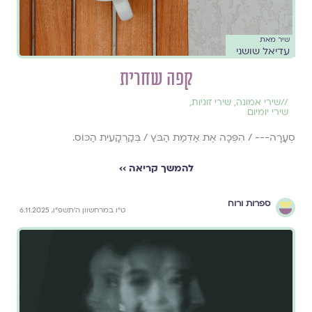
שיר מאת
עדיאל שושני
קפה שחרית
//
שירי אמונה
,
שירי זוגיות
,
שירי יומיום
סְעָרָה--- / הִפְּכָה אֶת אַדְמַת הַבֹּץ / בְּקַרְקָעִית הַכּוֹס.
להמשך קריאה ››
ספרות ורוח
ט״ו במרחשוון ה׳תשפ״ו, 6.11.2025