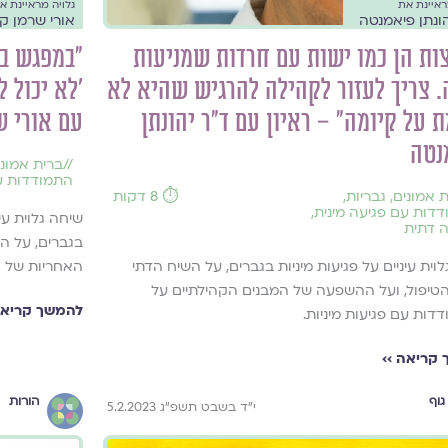
ראיינת את
גלויה מראיינת א
הונתן פיאמנטה
אורי שרמן ק
ות הן כמו ישות עם חרדות שמניעות
"במפגש במ
 צריך לעזור לקהילה להרגיש שהיא לא
'לא יכול ל
 על קיומה" – ראיון עם ד"ר יהונתן
עם אורי ש
נטה
//
ברית אמוני
התמודדות עם
 אמונים
,
גבריות
,
⏱️ 8 דקות
דות עם פגיעה מינית
,
שיחה גלוית עי
 דתית
בגברים, על ה
וית עיניים על פגיעות מיניות בגברים, על השיח הדתי
האחריות של ה
טיפול, ועל ההשפעה של המבנים הקהילתיים על
להמשך קריאה
ות עם פגיעות מיניות.
קריאה ››
גוף
הורות
י״ד בשבט תשפ״ג 5.2.2023