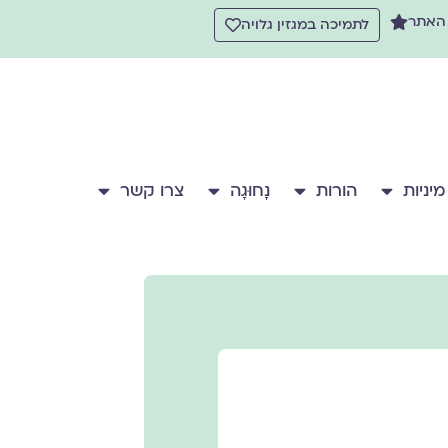
 האתר
לתמיכה במגזין גלויה
מיניות
הורות
נָחוּגָה
צרו קשר