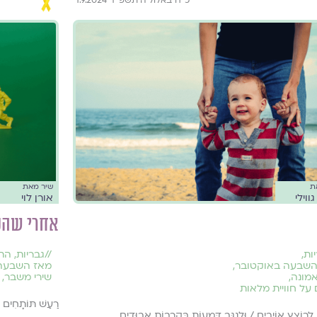
ת
שיר מאת
ווילי
אורן לוי
אחרי שהכ
ות
,
//
גבריות
,
התמ
השבעה באוקטובר
,
מאז השבעה
אמונה
,
שירי משבר
,
 על חוויית מלאות
רַעַשׁ תּוֹתָחִים 
ה לְרוֹצֵץ אוֹיְבִים / וּלְנַגֵּב דְּמָעוֹת בִּקְרָבוֹת אֲבוּדִים