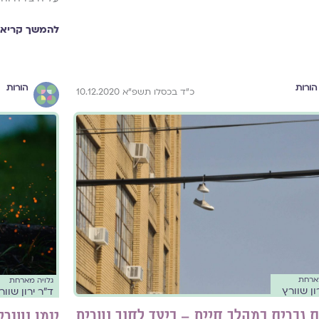
להמשך קריאה
הורות
הורות
כ"ד בכסלו תשפ"א 10.12.2020
מארחת
גלויה מארחת
ון שוורץ
ד"ר ירון שוור
ת גברית כמהלך חיים – כיצד לחנך נערים
יומן נעור