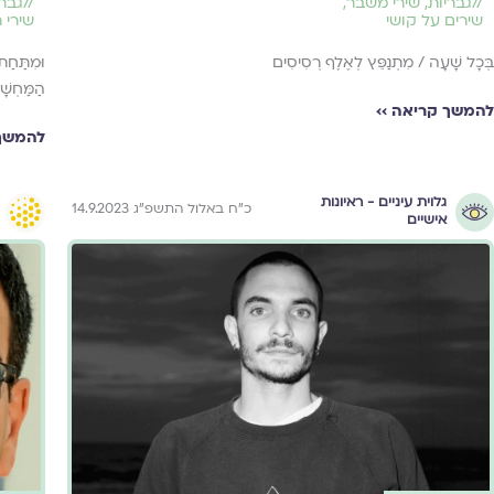
//
גבריות
,
שירי משבר
,
//
גברי
שירים על קושי
שירי 
בְּכָל שָׁעָה / מִתְנַפֵּץ לְאֶלֶף רְסִיסִים
וּמִתַּחַת
הַמַּחְשָׁ
להמשך קריאה ››
להמשך 
גלוית עיניים - ראיונות
כ״ח באלול התשפ״ג 14.9.2023
אישיים