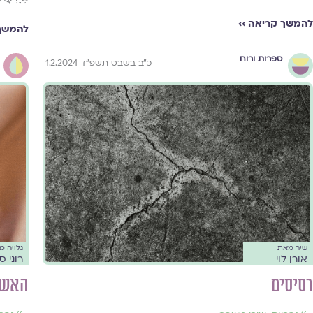
להמשך קריאה ››
להמשך 
ספרות ורוח
כ״ב בשבט תשפ״ד 1.2.2024
שיר מאת
גלויה 
אורן לוי
רוני ס
רסיסים
האש 