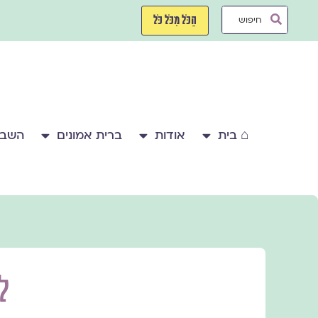
ילוג
Search
תוכן
הַכֹּל מִכֹּל כֹּל
...
⌂ בית
אודות
ברית אמונים
השבע
ל