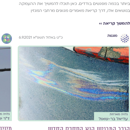
ביותר בכמה מפגשים בודדים. כאן תוכלו להמשיך את ההעמקה
בנושאים אלו, דרך קריאת מאמרים מגוונים מרחבי המגזין
להמשך קריאה ››
מוגנוּת
כ"ט באלול תשפ"א 6.9.2021
גלויה 
גלויה מארחת
ד"ר יר
עדיאל בר-שאול
מיניו
הגבר המרגיש הוא הסחבק החדש