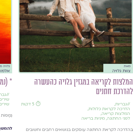
מאת
גלויה 
צוות גלויה
אלמוג
המלצות לקריאה במגזין גלויה כהעשרה
* (נמ
להדרכת חתנים
//
גברי
שירים
//
גבריות
,
⏱️ 5 דקות
שירים
הדרכה לקראת כלולות
,
המלצות קריאה
,
נְמַסּוֹת 
לפני החתונה
,
מיניות בריאה
להמשך 
בהדרכה לקראת החתונה עוסקים בנושאים רחבים וחשובים