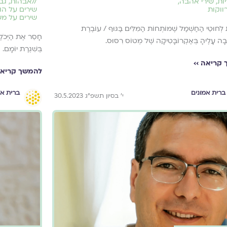
ות
,
שירי אהבה
,
//
אבהות
,
גב
רווקות
שירים על הו
שירים על מ
 לְחוּטֵי הַחַשְׁמַל שֶׁמּוֹתְחוֹת הַמִּלִּים בַּגּוּף / עוֹבֶרֶת
חָסֵר אֶת הַיְּכֹלֶ
בָה עָלֶיהָ בְּאַקְרוֹבָּטִיקָה שֶׁל מְטוֹס רִסּוּס.
בְּשִׁגְרַת יוֹמָם.
קריאה ››
להמשך קריאה
ברית אמונים
ברית אמ
י׳ בסיון תשפ״ג 30.5.2023