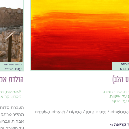
מארחת
גלויה מארחת
 בהר
ענת הררי
ס הלב)
הולדת אב:
ות
,
שירי זוגיות
,
//
אבהות
,
גב
 על אישות
,
זיכרון
,
קריאה
 על הגוף
העברת סדנת כ
הַמַּחְשָׁבוֹת / נְמַסִּים הַזְּמַן / הַמָּקוֹם / נִשְׁאָרוֹת הַשְּׂפָתַיִם
תהליך מרתק ש
אבהות וגבריו
קריאה ››
על היצירה וה