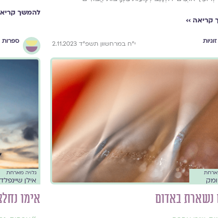
להמשך קריאה
קריאה ››
זוגיות
ספרות ו
י״ח במרחשוון תשפ״ד 2.11.2023
מארחת
גלויה מארחת
ומק
אילן שיינפלד
נשארת באדום
אימו נחלצ