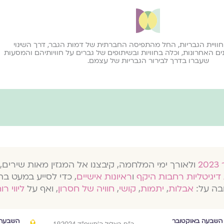
חוויית הגבריות, החל מהתפיסה החברתית של דמות הגבר, דרך השינוי
ם האחרונות, וכלה בחוויות ובשיתופים של גברים על חוויותיהם והמסעות
שעברו בדרך לבירור הגבריות של עצמם.
ולאורך ימי המלחמה, קיבצנו אל המגזין מאות שירים, 
דיגיטליות רחבות היקף
ו
ראיונות אישיים
, כדי לסייע במעט בת
בה על:
אבלות
,
יתמות
,
קושי
,
חוויה של חסרון
, ואף על
ליווי רו
השבעה באוקטובר
השבעה 
כ״ח באלול ה׳תשפ״ד 1.9.2024