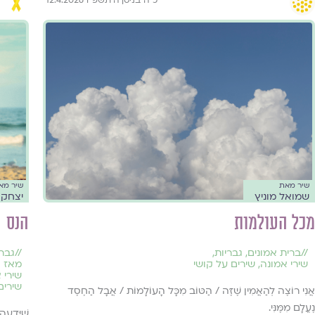
שיר מאת
שיר מא
שמואל מוניץ
יצחק ג
מכל העולמות
הנס
//
ברית אמונים
,
גבריות
,
//
גברי
שירי אמונה
,
שירים על קושי
מאז 
שירי 
שירים
אֲנִי רוֹצֶה לְהַאֲמִין שֶׁזֶּה / הַטּוֹב מִכָּל הָעוֹלָמוֹת / אֲבָל הַחֶסֶד
נֶעֱלָם מִמֶּנִּי.
שֶׁיָּדְעָ