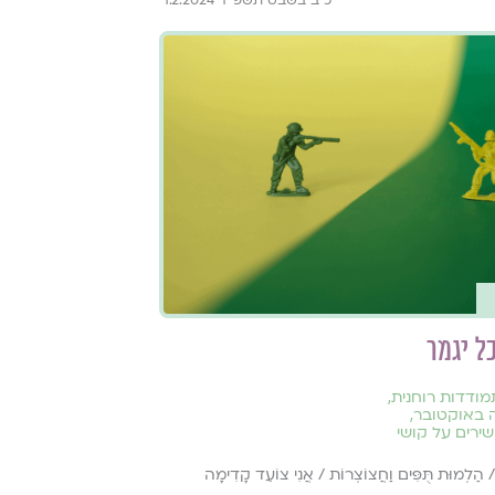
ל יגמר
ודדות רוחנית
,
 באוקטובר
,
שירים על קושי
/ הַלְמוּת תֻּפִּים וַחֲצוֹצְרוֹת / אֲנִי צוֹעֵד קָדִימָה