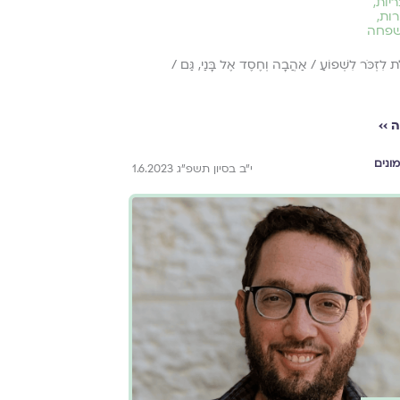
ריות
,
רות
,
שפחה
ת לִזְכֹּר לִשְׁפוֹעַ / אַהֲבָה וְחֶסֶד אֶל בָּנַי, גַּם /
 ››
ונים
י״ב בסיון תשפ״ג 1.6.2023