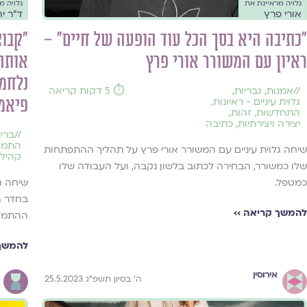
גלויה מראיינת את
גלויה מ
אורי פרץ
ד"ר י
"כתיבה היא בסך הכל עוד הופעה של חיים" –
"קבוצ
ראיון עם המשורר אורי פרץ
אותה.
נלחמת
//
אמנות
,
גבריות
,
⏱️ 5 דקות קריאה
פיאמ
גלוית עיניים - ראיונות
,
התחדשות
,
זהות
,
יצירה ויצירתיות
,
כתיבה
//
ברית
התמוד
שיחה גלוית עיניים עם המשורר אורי פרץ על תהליך ההתפתחות
קהילה
שלו כמשורר, הבחירה לכתוב בלשון נקבה, ועל העבודה שלו
כמטפל.
שיחה גל
בחדר ה
להמשך קריאה ››
ההתמודד
להמשך 
אירוסין
ה׳ בסיון תשפ״ג 25.5.2023