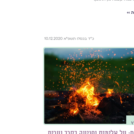
 ››
כ"ד בכסלו תשפ"א 10.12.2020
ץ
ים: על אלימות ופגיעה בקרב נערים