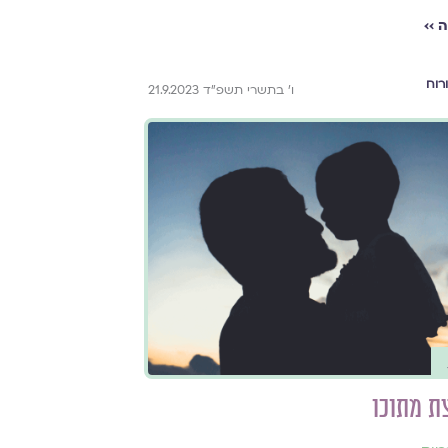
 ››
רוח
ו׳ בתשרי תשפ״ד 21.9.2023
ת מתוכו