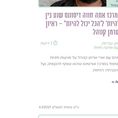
ת
נוהל
רכז אתה חווה דיסוננס שנע בין
היות' ל'הכל יכול להיות" – ראיון
רמן קנוהל
ם
,
גבריות
,
⏱️ 7 דקות
 פגיעה מינית
ניים עם אורי שרמן קנוהל על פגיעות מיניות
טיפול במרכז אורשינא שהוא שותף להקמתו, ועל
קהילה הדתית.
 ››
כ"ט באלול תשפ"א 6.9.2021