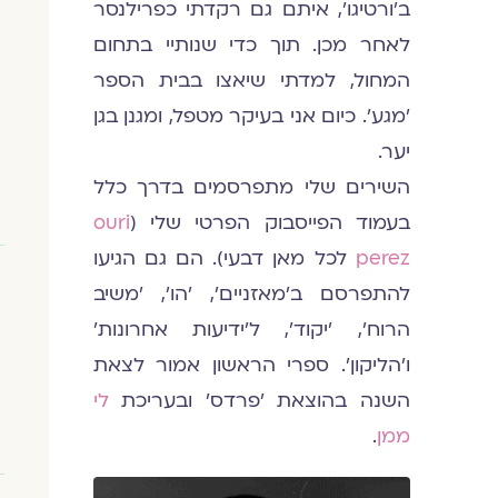
ב׳ורטיגו׳, איתם גם רקדתי כפרילנסר
לאחר מכן. תוך כדי שנותיי בתחום
המחול, למדתי שיאצו בבית הספר
׳מגע׳. כיום אני בעיקר מטפל, ומגנן בגן
יער.
השירים שלי מתפרסמים בדרך כלל
בעמוד הפייסבוק הפרטי שלי (
ouri
perez
לכל מאן דבעי). הם גם הגיעו
להתפרסם ב׳מאזניים׳, ׳הו׳, ׳משיב
הרוח׳, ׳יקוד׳, ל׳ידיעות אחרונות׳
ו׳הליקון׳. ספרי הראשון אמור לצאת
השנה בהוצאת ׳פרדס׳ ובעריכת
לי
ממן
.