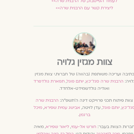
לעמוד הפייסבוק של הרבנית שרה>>
ליצירת קשר עם הרבנית שרה>>
צוות מגזין גלויה
תיבה ועריכה משותפת (בהווה) של חברות.י צוות מגזין
לויה:
הרבנית שרה סגל־כץ
,
יותם פוגל
,
תפארת גולדפרד
ואודיה גולדשמידט-אלחדד.
צוות פיתוח תכני פרוייקט דינה ה׳תשפ״ה:
הרבנית שרה
גל־כץ
,
יותם פוגל
, עדן לויטה,
אבישג עמית שפירא
,
מיכל
ברגמן
.
ברות הצוות בעבר:
חורש אל-עמי
,
ליאור שפירא
, מאיה
מזרחי,
מרב למברגר
, יהודית קגן,
רחל רז
,
רינה איבלמן
,