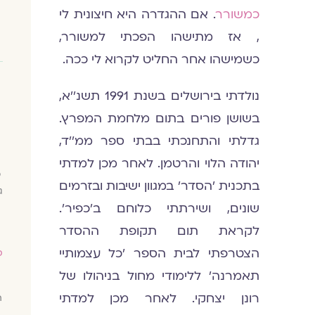
כמשורר
. אם ההגדרה היא חיצונית לי
, אז מתישהו הפכתי למשורר,
כשמישהו אחר החליט לקרוא לי ככה.
נולדתי בירושלים בשנת 1991 תשנ׳׳א,
בשושן פורים בתום מלחמת המפרץ.
גדלתי והתחנכתי בבתי ספר ממ׳׳ד,
יהודה הלוי והרטמן. לאחר מכן למדתי
כ
בתכנית ׳הסדר׳ במגוון ישיבות ובזרמים
ג
שונים, ושירתתי כלוחם ב׳כפיר׳.
לקראת תום תקופת ההסדר
הצטרפתי לבית הספר ׳כל עצמותיי
ס
תאמרנה׳ ללימודי מחול בניהולו של
רונן יצחקי. לאחר מכן למדתי
ח