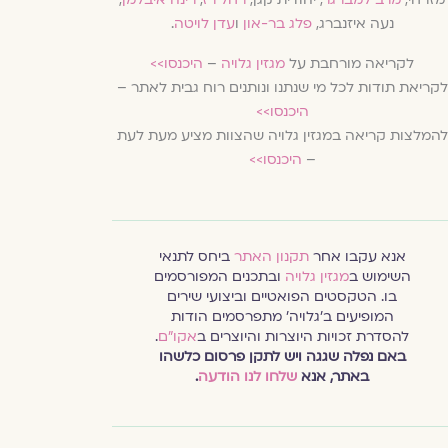
נעה איזנברג,
פלג בר-און
ו
עדן לויטה
.
לקריאה מורחבת על
מגזין גלויה
–
היכנסו>>
לקריאת תודות לכל מי שנתנו ונותנים רוח גבית לאתר –
היכנסו>>
להמלצות קריאה במגזין גלויה שהצוות מציע מעת לעת
–
היכנסו>>
אנא עקבו אחר
תקנון האתר
ביחס לתנאי
השימוש ב
מגזין גלויה
ובתכנים המפורסמים
בו. הטקסטים הפואטיים וביצועי שירים
המופיעים ב׳גלויה׳ מתפרסמים הודות
להסדרת זכויות היוצרות והיוצרים ב
אקו״ם
.
באם נפלה שגגה ויש לתקן פרסום כלשהו
באתר, אנא
שלחו לנו הודעה
.