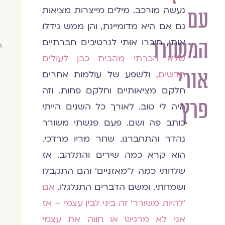
נעשה מורכב. מילים מייצרות מציאות
עם
גם אם היא מדומיינת, והן ממש גידלו
המשורר
אותי, חיברו אותי לנרטיבים חברתיים
ח
שלא הכרתי מהבית כבן לעולים
אורי
חדשים
, ולשפע של עולמות אחרים
חלקם מציאותיים וחלקם פחות. וזה
פרץ
היה לי טוב. לאורך כל השנים הייתי
כותב פה ושם. פעם פגשתי משורר
נהדר והתחברנו. שחר מריו מרדכי.
הוא קרא כמה שירים והתלהב. אז
שלחתי כמה ל׳מאזניים׳ והם התקבלו
ושמחתי. ומשם הדברים התגלגלו.
אם
׳להיות משורר׳ זה ביני לבין עצמי – אז
אני לא מרגיש או חווה את עצמי