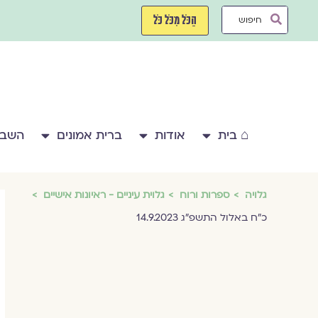
ילוג
Search
תוכן
הַכֹּל מִכֹּל כֹּל
...
⌂ בית
אודות
ברית אמונים
השבע
גלויה
ספרות ורוח
גלוית עיניים - ראיונות אישיים
כ״ח באלול התשפ״ג 14.9.2023