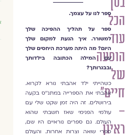
בסך
צוות
מגזין
ספר לנו על עצמך.
הכל
גלויה
א
ספר על תהליך ההפיכה שלך
עוד
למשורר. איך הגעת למקום שלך
היום? מה היתה מערכת היחסים שלך
הופעה
עם המילה הכתובה בילדותך
ובבגרותך?
של
כשהייתי ילד אהבתי נורא לקרוא.
חיים"
אהבתי את הספרייה במתנ׳׳ס בקעה
בירושלים. זה היה זמן שקט שלי עם
–
עולמי הפנימי שאז חשבתי שהוא
העולם. גם ספרים נוראיים היו שם,
ראיון
ספרי שואה וצרות אחרות. והעולם