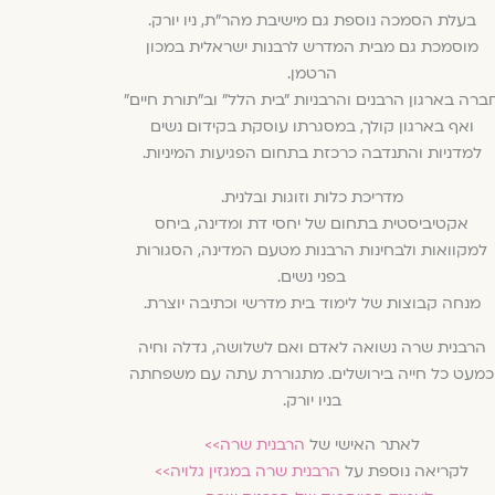
בעלת הסמכה נוספת גם מישיבת מהר״ת, ניו יורק.
מוסמכת גם מבית המדרש לרבנות ישראלית במכון
הרטמן.
ברה בארגון הרבנים והרבניות ״בית הלל״ וב״תורת חיים״
ואף בארגון קולך, במסגרתו עוסקת בקידום נשים
למדניות והתנדבה כרכזת בתחום הפגיעות המיניות.
מדריכת כלות וזוגות ובלנית.
אקטיביסטית בתחום של יחסי דת ומדינה, ביחס
למקוואות ולבחינות הרבנות מטעם המדינה, הסגורות
בפני נשים.
מנחה קבוצות של לימוד בית מדרשי וכתיבה יוצרת.
הרבנית שרה נשואה לאדם ואם לשלושה, גדלה וחיה
כמעט כל חייה בירושלים. מתגוררת עתה עם משפחתה
בניו יורק.
לאתר האישי של
הרבנית שרה>>
לקריאה נוספת על
הרבנית שרה במגזין גלויה>>